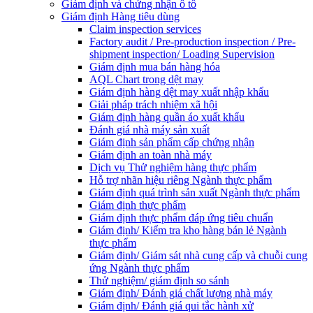
Giám định và chứng nhận ô tô
Giám định Hàng tiêu dùng
Claim inspection services
Factory audit / Pre-production inspection / Pre-
shipment inspection/ Loading Supervision
Giám định mua bán hàng hóa
AQL Chart trong dệt may
Giám định hàng dệt may xuất nhập khẩu
Giải pháp trách nhiệm xã hội
Giám định hàng quần áo xuất khẩu
Đánh giá nhà máy sản xuất
Giám định sản phẩm cấp chứng nhận
Giám định an toàn nhà máy
Dịch vụ Thử nghiệm hàng thực phẩm
Hỗ trợ nhãn hiệu riêng Ngành thực phẩm
Giám định quá trình sản xuất Ngành thực phẩm
Giám định thực phẩm
Giám định thực phẩm đáp ứng tiêu chuẩn
Giám định/ Kiểm tra kho hàng bán lẻ Ngành
thực phẩm
Giám định/ Giám sát nhà cung cấp và chuỗi cung
ứng Ngành thực phẩm
Thử nghiệm/ giám định so sánh
Giám định/ Đánh giá chất lượng nhà máy
Giám định/ Đánh giá qui tắc hành xử