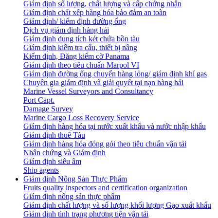
Giám định số lượng, chất lượng và cấp chứng nhận
Giám định chất xếp hàng hóa bảo đảm an toàn
Giám định/ kiểm định đường ống
Dịch vụ giám định hàng hải
Giám định dung tích két chứa bồn tàu
Giám định kiểm tra cẩu, thiết bị nâng
Kiểm định, Đăng kiểm cờ Panama
Giám định theo tiêu chuẩn Marpol VI
Giám định đường ống chuyển hàng lỏng/ giám định khí gas
Chuyên gia giám định và giải quyết tại nạn hàng hải
Marine Vessel Surveyors and Consultancy
Port Capt.
Damage Survey
Marine Cargo Loss Recovery Service
Giám định hàng hóa tại nước xuất khẩu và nước nhập khẩu
Giám định thuê Tàu
Giám định hàng hóa đóng gói theo tiêu chuẩn vận tải
Nhân chứng và Giám định
Giám định siêu âm
Ship agents
Giám định Nông Sản Thực Phẩm
Fruits quality inspectors and certification organization
Giám định nông sản thực phẩm
Giám định chất lượng và số lượng khối lượng Gạo xuất khẩu
Giám định tình trạng phương tiện vận tải