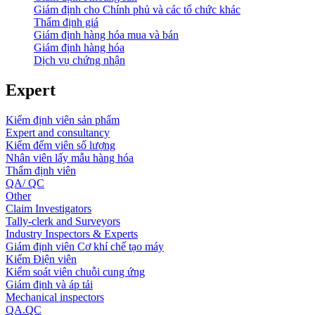
Giám định cho Chính phủ và các tổ chức khác
Thẩm định giá
Giám định hàng hóa mua và bán
Giám định hàng hóa
Dịch vụ chứng nhận
Expert
Kiểm định viên sản phẩm
Expert and consultancy
Kiểm đếm viên số lượng
Nhân viên lấy mẫu hàng hóa
Thẩm định viên
QA/ QC
Other
Claim Investigators
Tally-clerk and Surveyors
Industry Inspectors & Experts
Giám định viên Cơ khí chế tạo máy
Kiểm Điện viên
Kiểm soát viên chuỗi cung ứng
Giám định và áp tải
Mechanical inspectors
QA.QC