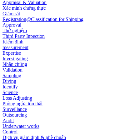
Appraisal & Valuation
Xác minh chứng thực
Giám sát
Registration@Classification for Shipping
Approval
Thử nghiệm
Third Party Inpection
Kiểm định
measurement
Expertise
Investigating
Nhân chứng
Validation
Sampling
Diving
Identify
Science
Loss Adjusting
Phòng ngừa tổn thất
Surveillance
Outsourcing
Audit
Underwater works
Control
Dịch vụ giám định & phê chuẩn