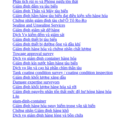
Phân tích rủi ro và Phòng ngừa tổn thất
​Giám định đâm va tàu biển
Giám định Thân và Máy tàu biển
​Giám định hầm hàng tàu biển đạt điều kiện xếp hàng hóa
Chứng nhận giám định tàu chở Ô Tô Ro-Ro
Sealing and Unsealing Services
Giám định giám sát dỡ hàng
Dịch Vụ kiểm đếm và giám sát
Giám định thiết bị tàu biển
Giám định thiết bị đường ống và dầu khí
Giám định hàng hóa và chứng nhận chất lượng
Towage approval survey
Dịch vụ giám định container hàng hóa
Giám định kín nước hầm hàng tàu biển
Dịch vụ lặn và cạo hà phần chìm thân tàu
Tank coating condition survey / coating condition inspection
Giám định khối lượng xăng dầu
Damage expertise surveyors
Giám định khối lượng hàng hóa xá rời
Giám định nguyên nhân tổn thất mức độ hư hỏng hàng hóa
Lặn
giam-dinh-container
Giám định hàng hóa nguy hiểm trong vận tải biển
Chứng nhận Giám định hàng khô
Dịch vụ giám định hàng lỏng và bồn chứa