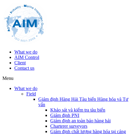
What we do
AIM Control
Client
Contact us
Menu
What we do
Field
Giám định Hàng Hải Tàu biển Hàng hóa và Tư
vấn
Khảo sát và kiểm tra tàu biển
Giám định PNI
Giám định an toàn bảo hàng hải
Charterer surveyors
Giám định chất lượng hàng hóa tại cảng