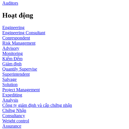
Auditors
Hoạt động
Engineering
Engineering Consultant
Conrespondent
Risk Management
Advisory
Monitoring
Kiểm Đếm
Giám định
Quantily Supervise
Superintendent
Salvage
Solution
Project Management
Expediting
Analysis
Công ty giám định và cấp chứng nhận
Chứng Nhận
Consultancy
Weight control
Assurance