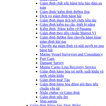
Giám định chất xếp hàng hóa bảo đảm an
toàn
Giám định/ kiểm định đường ống
Dịch vụ giám định hàng hải
Giám định dung tích két chứa bồn tàu
Giám định kiểm tra cẩu, thiết bị nâng
Kiểm định, Đăng kiểm cờ Panama
Giám định theo tiêu chuẩn Marpol VI
Giám định đường ống chuyển hàng lỏng/
giám định khí gas
Chuyên gia giám định và giải quyết tại nạn
hàng hải
Marine Vessel Surveyors and Consultancy
Port Capt.
Damage Survey
Marine Cargo Loss Recovery Service
Giám định hàng hóa tại nước xuất khẩu và
nước nhập khẩu
Giám định thuê Tàu
Giám định hàng hóa đóng gói theo tiêu
chuẩn vận tải
Nhân chứng và Giám định
Giám định siêu âm
Ship agents
Giám định Nông Sản Thực Phẩm