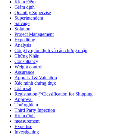
Kiểm Đếm
Giám định
Quantily Supervise
Superintendent
Salvage
Solution
Project Management
Expediting
Analysis
Công ty giám định và cấp chứng nhận
Chứng Nhận
Consultancy
Weight control
Assurance
Appraisal & Valuation
Xác minh chứng thực
Giám sát
Registration@Classification for Shipping
Approval
Thử nghiệm
Third Party Inpection
Kiểm định
measurement
Expertise
Investigating