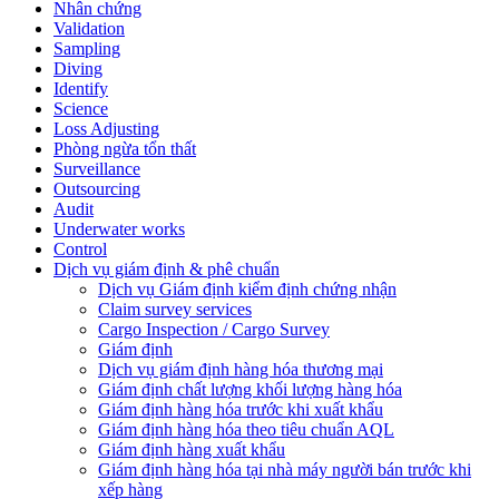
Nhân chứng
Validation
Sampling
Diving
Identify
Science
Loss Adjusting
Phòng ngừa tổn thất
Surveillance
Outsourcing
Audit
Underwater works
Control
Dịch vụ giám định & phê chuẩn
Dịch vụ Giám định kiểm định chứng nhận
Claim survey services
Cargo Inspection / Cargo Survey
Giám định
Dịch vụ giám định hàng hóa thương mại
Giám định chất lượng khối lượng hàng hóa
Giám định hàng hóa trước khi xuất khẩu
Giám định hàng hóa theo tiêu chuẩn AQL
Giám định hàng xuất khẩu
Giám định hàng hóa tại nhà máy người bán trước khi
xếp hàng