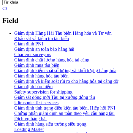
en
Field
Giám định Hàng Hải Tàu biển Hàng hóa và Tư vấn
Khảo sát và kiểm tra tàu biển
Giám định PNI
Giám định an toàn bảo hàng hải
Charterer surveyors
Giám định chất lượng hàng hóa tại cảng
​Giám định mua tàu biển
Giám định kiểm soát số lượng và khối lượng hàng hóa
Giám định hàng hóa tàu biển
Giám định và kiểm soát rủi ro cho hàng hóa tại cảng dỡ
Giám định bảo hiểm
Safety supervision for shipping
Giám sát đóng mới Tàu tại xưởng đóng tàu
Ultrasonic Test services
Giám định tình trạng điều kiện tàu biển, Hiệp hội PNI
Chứng nhận giám định an toàn theo yêu cầu hãng tàu
Dịch vụ hàng hải
Giám định hàng siêu trường siêu trọng
Loading Master