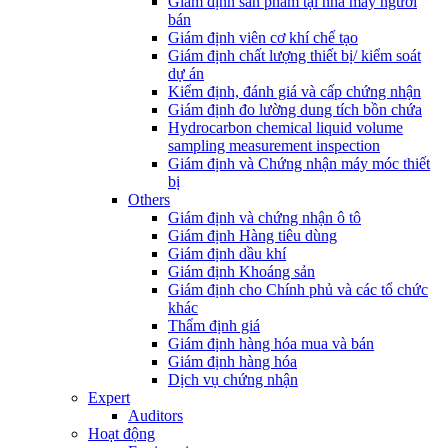
Giám định sản phẩm tại nhà máy người
bán
Giám định viên cơ khí chế tạo
Giám định chất lượng thiết bị/ kiểm soát
dự án
Kiểm định, đánh giá và cấp chứng nhận
Giám định đo lường dung tích bồn chứa
Hydrocarbon chemical liquid volume
sampling measurement inspection
Giám định và Chứng nhận máy móc thiết
bị
Others
Giám định và chứng nhận ô tô
Giám định Hàng tiêu dùng
Giám định dầu khí
Giám định Khoáng sản
Giám định cho Chính phủ và các tổ chức
khác
Thẩm định giá
Giám định hàng hóa mua và bán
Giám định hàng hóa
Dịch vụ chứng nhận
Expert
Auditors
Hoạt động