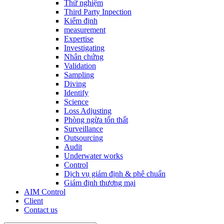
Thử nghiệm
Third Party Inpection
Kiểm định
measurement
Expertise
Investigating
Nhân chứng
Validation
Sampling
Diving
Identify
Science
Loss Adjusting
Phòng ngừa tổn thất
Surveillance
Outsourcing
Audit
Underwater works
Control
Dịch vụ giám định & phê chuẩn
Giám định thương mại
AIM Control
Client
Contact us