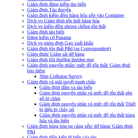
Giám định đăng kiểm tàu biển
Giám định Tàu thuyền
Giám định kiểm đếm hàng hóa xếp vào Container
Dịch vụ Giám định tổn thất hàng hóa
Dịch vụ kiểm đếm phòng chống tổn thất
Giám định tàu biển
Đăng kiểm cờ Panama
Dịch vụ giám định Gạo xuất khẩu
Giám định tổn thất P&I (as Correspondent)
Giám định/ Giám sát dỡ hàng
Giám định bồi thường thương mại
Giám định nguyên nhân/ mức độ tổn thất/ Giám định
bảo hiểm
Ship Collision Survey
Giám định và giải quyết tranh chấp
Giám định đâm va tàu biển
Giám định nguyên nhân và mức độ tổn thất ghe
gỗ bị chìm
Giám định nguyên nhân và mức độ tổn thất Thiết
bị điện bị cháy nổ
Giám định nguyên nhân và mức độ tổn thất hàng
hóa và tàu biển
Giám định hàng hóa tại cảng xếp/ dỡ hàng/ Giám định
P&I
Giám định điều kiện đi biển của tàu