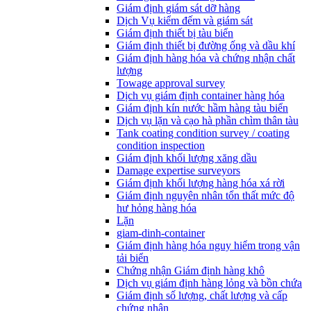
Giám định giám sát dỡ hàng
Dịch Vụ kiểm đếm và giám sát
Giám định thiết bị tàu biển
Giám định thiết bị đường ống và dầu khí
Giám định hàng hóa và chứng nhận chất
lượng
Towage approval survey
Dịch vụ giám định container hàng hóa
Giám định kín nước hầm hàng tàu biển
Dịch vụ lặn và cạo hà phần chìm thân tàu
Tank coating condition survey / coating
condition inspection
Giám định khối lượng xăng dầu
Damage expertise surveyors
Giám định khối lượng hàng hóa xá rời
Giám định nguyên nhân tổn thất mức độ
hư hỏng hàng hóa
Lặn
giam-dinh-container
Giám định hàng hóa nguy hiểm trong vận
tải biển
Chứng nhận Giám định hàng khô
Dịch vụ giám định hàng lỏng và bồn chứa
Giám định số lượng, chất lượng và cấp
chứng nhận