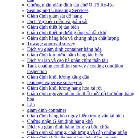
Chứng nhận giám định tàu chở Ô Tô Ro-Ro
Sealing and Unsealing Services
Giám định giám sát dỡ hàng
Dịch Vụ kiểm đếm và giám sát
Giám định thiết bị tàu biển
Giám định thiết bị đường ống và dầu khí
Giám định hàng hóa và chứng nhận chất lượng
Towage approval survey
Dịch vụ giám định container hàng hóa
Giám định kín nước hầm hàng tàu biển
Dịch vụ lặn và cạo hà phần chìm thân tàu
Tank coating condition survey / coating condition
inspection
Giám định khối lượng xăng dầu
Damage expertise surveyors
Giám định khối lượng hàng hóa xá rời
Giám định nguyên nhân tổn thất mức độ hư hỏng hàng
hóa
Lặn
giam-dinh-container
Giám định hàng hóa nguy hiểm trong vận tải biển
Chứng nhận Giám định hàng khô
Dịch vụ giám định hàng lỏng và bồn chứa
Giám định số lượng, chất lượng và cấp chứng nhận
Giám định chất xếp hàng hóa bảo đảm an toàn