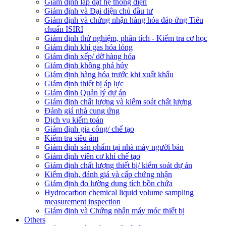
Giám định lắp đặt hệ thống điện
Giám định và Đại diện chủ đầu tư
Giám định và chứng nhận hàng hóa đáp ứng Tiêu
chuẩn ISIRI
Giám định thử nghiệm, phân tích - Kiểm tra cơ học
Giám định khí gas hóa lỏng
Giám định xếp/ dỡ hàng hóa
Giám định không phá hủy
Giám định hàng hóa trước khi xuất khẩu
Giám định thiết bị áp lực
Giám định Quản lý dự án
Giám định chất lượng và kiểm soát chất lượng
Đánh giá nhà cung ứng
Dịch vụ kiểm toán
Giám định gia công/ chế tạo
Kiểm tra siêu âm
Giám định sản phẩm tại nhà máy người bán
Giám định viên cơ khí chế tạo
Giám định chất lượng thiết bị/ kiểm soát dự án
Kiểm định, đánh giá và cấp chứng nhận
Giám định đo lường dung tích bồn chứa
Hydrocarbon chemical liquid volume sampling
measurement inspection
Giám định và Chứng nhận máy móc thiết bị
Others