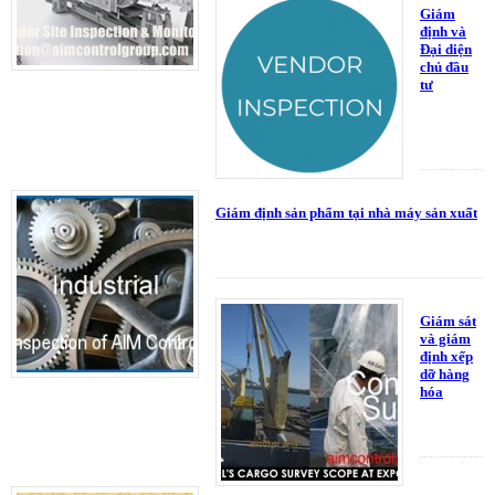
Giám
định và
Đại diện
chủ đầu
tư
Giám định sản phẩm tại nhà máy sản xuất
Giám sát
và giám
định xếp
dỡ hàng
hóa