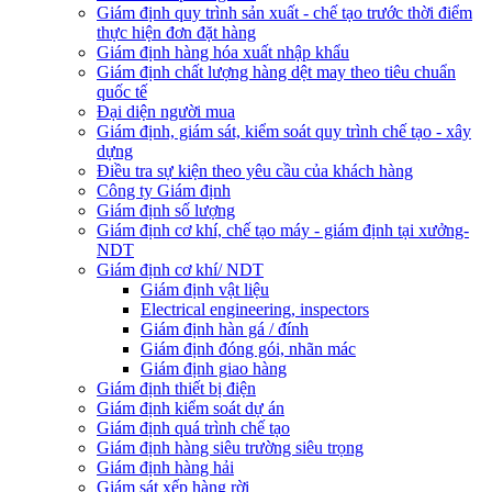
Giám định quy trình sản xuất - chế tạo trước thời điểm
thực hiện đơn đặt hàng
Giám định hàng hóa xuất nhập khẩu
Giám định chất lượng hàng dệt may theo tiêu chuẩn
quốc tế
Đại diện người mua
Giám định, giám sát, kiểm soát quy trình chế tạo - xây
dựng
Điều tra sự kiện theo yêu cầu của khách hàng
Công ty Giám định
Giám định số lượng
Giám định cơ khí, chế tạo máy - giám định tại xưởng-
NDT
Giám định cơ khí/ NDT
Giám định vật liệu
Electrical engineering, inspectors
Giám định hàn gá / đính
Giám định đóng gói, nhãn mác
Giám định giao hàng
Giám định thiết bị điện
Giám định kiểm soát dự án
Giám định quá trình chế tạo
Giám định hàng siêu trường siêu trọng
Giám định hàng hải
Giám sát xếp hàng rời