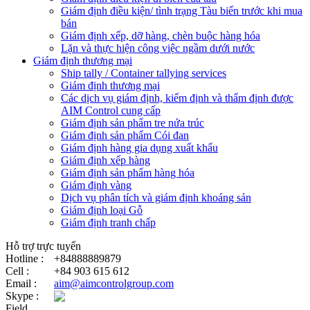
Giám định điều kiện/ tình trạng Tàu biển trước khi mua
bán
Giám định xếp, dỡ hàng, chèn buộc hàng hóa
Lặn và thực hiện công việc ngầm dưới nước
Giám định thương mại
Ship tally / Container tallying services
Giám định thương mại
Các dịch vụ giám định, kiểm định và thẩm định được
AIM Control cung cấp
Giám định sản phẩm tre nứa trúc
Giám định sản phẩm Cói đan
Giám định hàng gia dụng xuất khẩu
Giám định xếp hàng
Giám định sản phẩm hàng hóa
Giám định vàng
Dịch vụ phân tích và giám định khoáng sản
Giám định loại Gỗ
Giám định tranh chấp
Hỗ trợ trực tuyến
Hotline :
+84888889879
Cell :
+84 903 615 612
Email :
aim@aimcontrolgroup.com
Skype :
Field