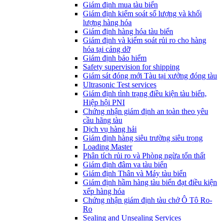
​Giám định mua tàu biển
Giám định kiểm soát số lượng và khối
lượng hàng hóa
Giám định hàng hóa tàu biển
Giám định và kiểm soát rủi ro cho hàng
hóa tại cảng dỡ
Giám định bảo hiểm
Safety supervision for shipping
Giám sát đóng mới Tàu tại xưởng đóng tàu
Ultrasonic Test services
Giám định tình trạng điều kiện tàu biển,
Hiệp hội PNI
Chứng nhận giám định an toàn theo yêu
cầu hãng tàu
Dịch vụ hàng hải
Giám định hàng siêu trường siêu trọng
Loading Master
Phân tích rủi ro và Phòng ngừa tổn thất
​Giám định đâm va tàu biển
Giám định Thân và Máy tàu biển
​Giám định hầm hàng tàu biển đạt điều kiện
xếp hàng hóa
Chứng nhận giám định tàu chở Ô Tô Ro-
Ro
Sealing and Unsealing Services