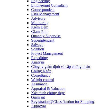
Engineering
Engineering Consultant
Conrespondent
Risk Management
Advisory
Monitoring
Kiểm Đếm
Giám định
Quantily Supervise
Superintendent
Salvage
Solution
Project Management
Expediting
Analysis
Công ty giám định và cấp chứng nhận
Chứng Nhận
Consultancy
Weight control
Assurance
Appraisal & Valuation
Xác minh chứng thực
Giám sát
Registration@Classification for Shipping
Approval