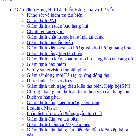
Giám định Hàng Hải Tàu biển Hàng hóa và Tư vấn
Khảo sát và kiểm tra tàu biển
Giám định PNI
Giám định an toàn bảo hàng hải
Charterer surveyors
Giám định chất lượng hàng hóa tại cảng
​Giám định mua tàu biển
Giám định kiểm soát số lượng và khối lượng hàng hóa
Giám định hàng hóa tàu biển
Giám định và kiểm soát rủi ro cho hàng hóa tại cảng dỡ
Giám định bảo hiểm
Safety supervision for shipping
Giám sát đóng mới Tàu tại xưởng đóng tàu
Ultrasonic Test services
Giám định tình trạng điều kiện tàu biển, Hiệp hội PNI
Chứng nhận giám định an toàn theo yêu cầu hãng tàu
Dịch vụ hàng hải
Giám định hàng siêu trường siêu trọng
Loading Master
Phân tích rủi ro và Phòng ngừa tổn thất
​Giám định đâm va tàu biển
Giám định Thân và Máy tàu biển
​Giám định hầm hàng tàu biển đạt điều kiện xếp hàng
hóa