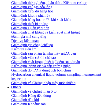
Giám định thử nghiệm, phân tích - Kiểm tra cơ học
Giám định khí gas hóa lỏng
Giám định xếp/ dỡ hàng hóa
Giám định không phá hủy
Giám định hàng hóa trước khi xuất khẩu
Giám định thiết bị áp lực
Giám định Quản lý dự án
Giám định chất lượng và kiểm soát chất lượng
Đánh giá nhà cung ứng
Dịch vụ kiểm toán
Giám định gia công/ chế tạo
Kiểm tra siêu âm
Giám định sản phẩm tại nhà máy người bán
Giám định viên cơ khí chế tạo
Giám định chất lượng thiết bị/ kiểm soát dự án
Kiểm định, đánh giá và cấp chứng nhận
Giám định đo lường dung tích bồn chứa
Hydrocarbon chemical liquid volume sampling measurement
inspection
Giám định và Chứng nhận máy móc thiết bị
Others
Giám định và chứng nhận ô tô
Giám định Hàng tiêu dùng
Giám định dầu khí
Giám định Khoáng sản