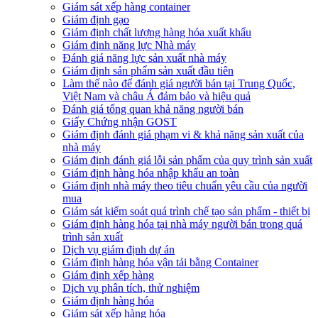
Giám sát xếp hàng container
Giám định gạo
Giám định chất lượng hàng hóa xuất khẩu
Giám định năng lực Nhà máy
Đánh giá năng lực sản xuất nhà máy
Giám định sản phẩm sản xuất đầu tiên
Làm thế nào để đánh giá người bán tại Trung Quốc,
Việt Nam và châu Á đảm bảo và hiệu quả
Đánh giá tổng quan khả năng người bán
Giấy Chứng nhận GOST
Giám định đánh giá phạm vi & khả năng sản xuất của
nhà máy
Giám định đánh giá lỗi sản phẩm của quy trình sản xuất
Giám định hàng hóa nhập khẩu an toàn
Giám định nhà máy theo tiêu chuẩn yêu cầu của người
mua
Giám sát kiểm soát quá trình chế tạo sản phẩm - thiết bị
Giám định hàng hóa tại nhà máy người bán trong quá
trình sản xuất
Dịch vụ giám định dự án
Giám định hàng hóa vận tải bằng Container
Giám định xếp hàng
Dịch vụ phân tích, thử nghiệm
Giám định hàng hóa
Giám sát xếp hàng hóa