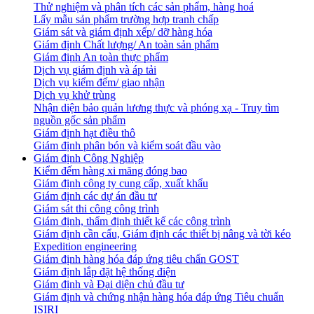
Thử nghiệm và phân tích các sản phẩm, hàng hoá
Lấy mẫu sản phẩm trường hợp tranh chấp
Giám sát và giám định xếp/ dỡ hàng hóa
Giám định Chất lượng/ An toàn sản phẩm
Giám định An toàn thực phẩm
Dịch vụ giám định và áp tải
Dịch vụ kiểm đếm/ giao nhận
Dịch vụ khử trùng
Nhận diện bảo quản lương thực và phóng xạ - Truy tìm
nguồn gốc sản phẩm
Giám định hạt điều thô
Giám định phân bón và kiểm soát đầu vào
Giám định Công Nghiệp
Kiểm đếm hàng xi măng đóng bao
Giám định công ty cung cấp, xuất khẩu
Giám định các dự án đầu tư
Giám sát thi công công trình
Giám định, thẩm định thiết kế các công trình
Giám định cần cẩu, Giám định các thiết bị nâng và tời kéo
Expedition engineering
Giám định hàng hóa đáp ứng tiêu chẩn GOST
Giám định lắp đặt hệ thống điện
Giám định và Đại diện chủ đầu tư
Giám định và chứng nhận hàng hóa đáp ứng Tiêu chuẩn
ISIRI