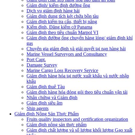
Giám định/ kiểm định đường ống
Dịch vụ giám định hàng hải
Giám định dung tích két chứa bồn tàu
Giám định kiểm tra cẩu, thiết bị nâng
Kiểm định, Đăng kiểm cờ Panama
Giám định theo tiêu chuẩn Marpol VI
Giám định đường ống chuyển hàng lỏng/ giám định khí
gas
Chuyên gia giám định và giải quyết tại nạn hàng hải
Marine Vessel Surveyors and Consultancy
Port Capt.
Damage Survey
Marine Cargo Loss Recovery Service
Giám định hàng hóa tại nước xuất khẩu và nước nhập
khẩu
Giám định thuê Tàu
Giám định hàng hóa đóng gói theo tiêu chuẩn vận tải
Nhân chứng và Giám định
Giám định siêu âm
Ship agents
Giám định Nông Sản Thực Phẩm
Fruits quality inspectors and certification organization
Giám định nông sản thực phẩm
Giám định chất lượng và số lượng khối lượng Gạo xuất