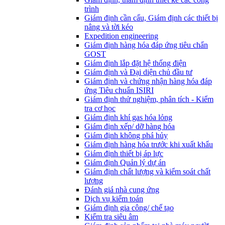
trình
Giám định cần cẩu, Giám định các thiết bị
nâng và tời kéo
Expedition engineering
Giám định hàng hóa đáp ứng tiêu chẩn
GOST
Giám định lắp đặt hệ thống điện
Giám định và Đại diện chủ đầu tư
Giám định và chứng nhận hàng hóa đáp
ứng Tiêu chuẩn ISIRI
Giám định thử nghiệm, phân tích - Kiểm
tra cơ học
Giám định khí gas hóa lỏng
Giám định xếp/ dỡ hàng hóa
Giám định không phá hủy
Giám định hàng hóa trước khi xuất khẩu
Giám định thiết bị áp lực
Giám định Quản lý dự án
Giám định chất lượng và kiểm soát chất
lượng
Đánh giá nhà cung ứng
Dịch vụ kiểm toán
Giám định gia công/ chế tạo
Kiểm tra siêu âm