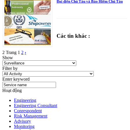
Đại diện Chủ Tàu và Bảo Hiểm Chủ Tàu
Các tin khác :
2 Trang
1
2
›
Show
Filter by
Enter keyword
Hoạt động
Engineering
Engineering Consultant
Conrespondent
Risk Management
Advisory
Monitoring