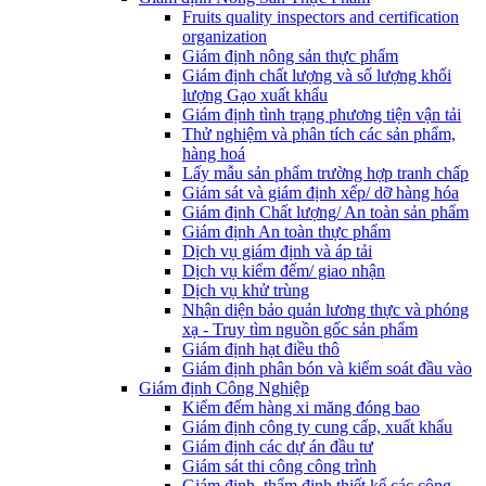
Fruits quality inspectors and certification
organization
Giám định nông sản thực phẩm
Giám định chất lượng và số lượng khối
lượng Gạo xuất khẩu
Giám định tình trạng phương tiện vận tải
Thử nghiệm và phân tích các sản phẩm,
hàng hoá
Lấy mẫu sản phẩm trường hợp tranh chấp
Giám sát và giám định xếp/ dỡ hàng hóa
Giám định Chất lượng/ An toàn sản phẩm
Giám định An toàn thực phẩm
Dịch vụ giám định và áp tải
Dịch vụ kiểm đếm/ giao nhận
Dịch vụ khử trùng
Nhận diện bảo quản lương thực và phóng
xạ - Truy tìm nguồn gốc sản phẩm
Giám định hạt điều thô
Giám định phân bón và kiểm soát đầu vào
Giám định Công Nghiệp
Kiểm đếm hàng xi măng đóng bao
Giám định công ty cung cấp, xuất khẩu
Giám định các dự án đầu tư
Giám sát thi công công trình
Giám định, thẩm định thiết kế các công