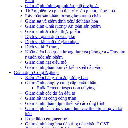
khẩu
Giám định tình trạng phương tiện vận tải
Thử nghiệm và phân tích các sản phẩm, hàng hoá
Lấy mẫu sản phẩm trường hợp tranh chấp
Giám sát và giám định xếp/ dỡ hàng hóa
Giám định Chất lượng/ An toàn sản phẩm
Giám định An toàn thực phẩm
Dịch vụ giám định và áp tải
Dịch vụ kiểm đếm/ giao nhận
Dịch vụ khử trùng
Nhận diện bảo quản lương thực và phóng xạ - Truy tìm
nguồn gốc sản phẩm
Giám định hạt điều thô
Giám định phân bón và kiểm soát đầu vào
Giám định Công Nghiệp
Kiểm đếm hàng xi măng đóng bao
Giám định công ty cung cấp, xuất khẩu
Bulk Cement inspection tallying
Giám định các dự án đầu tư
Giám sát thi công công trình
Giám định, thẩm định thiết kế các công trình
Giám định cần cẩu, Giám định các thiết bị nâng và tời
kéo
Expedition engineering
Giám định hàng hóa đáp ứng tiêu chẩn GOST