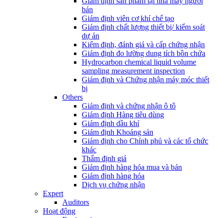
Giám định sản phẩm tại nhà máy người
bán
Giám định viên cơ khí chế tạo
Giám định chất lượng thiết bị/ kiểm soát
dự án
Kiểm định, đánh giá và cấp chứng nhận
Giám định đo lường dung tích bồn chứa
Hydrocarbon chemical liquid volume
sampling measurement inspection
Giám định và Chứng nhận máy móc thiết
bị
Others
Giám định và chứng nhận ô tô
Giám định Hàng tiêu dùng
Giám định dầu khí
Giám định Khoáng sản
Giám định cho Chính phủ và các tổ chức
khác
Thẩm định giá
Giám định hàng hóa mua và bán
Giám định hàng hóa
Dịch vụ chứng nhận
Expert
Auditors
Hoạt động