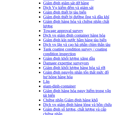
Giám định giám sát dỡ hàng
Dịch Vụ kiểm đếm và giám sát
Giám định thiết bị tàu biển
Giám định thiết bị đường ống và dầu khí
Giám định hàng hóa và chứng nhận chất
lượng
Towage approval survey
Dịch vụ giám định container hàng hóa
Giám định kín nước hầm hàng tàu biển
Dịch vụ lặn và cạo hà phần chìm thân tàu
Tank coating condition survey / coating
condition inspection
Giám định khối lượng xăng dầu
Damage expertise surveyors
Giám định khối lượng hàng hóa xá rời
Giám định nguyên nhân tổn thất mức độ
hư hỏng hàng hóa
Lặn
giam-dinh-container
Giám định hàng hóa nguy hiểm trong vận
tải biển
Chứng nhận Giám định hàng khô
Dịch vụ giám định hàng lỏng và bồn chứa
Giám định số lượng, chất lượng và cấp
chứng nhận