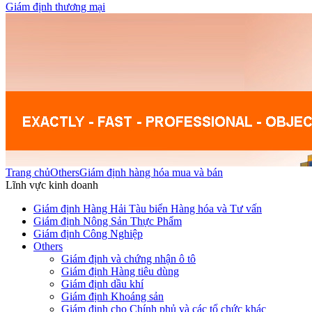
Giám định thương mại
Trang chủ
Others
Giám định hàng hóa mua và bán
Lĩnh vực kinh doanh
Giám định Hàng Hải Tàu biển Hàng hóa và Tư vấn
Giám định Nông Sản Thực Phẩm
Giám định Công Nghiệp
Others
Giám định và chứng nhận ô tô
Giám định Hàng tiêu dùng
Giám định dầu khí
Giám định Khoáng sản
Giám định cho Chính phủ và các tổ chức khác