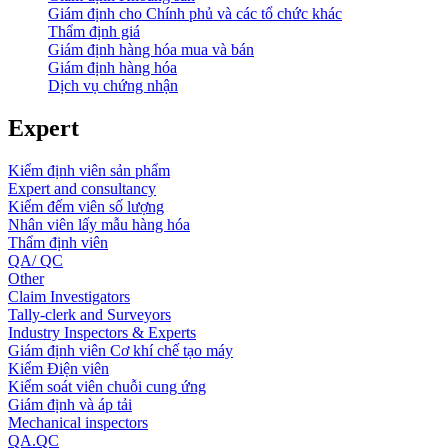
Giám định cho Chính phủ và các tổ chức khác
Thẩm định giá
Giám định hàng hóa mua và bán
Giám định hàng hóa
Dịch vụ chứng nhận
Expert
Kiểm định viên sản phẩm
Expert and consultancy
Kiểm đếm viên số lượng
Nhân viên lấy mẫu hàng hóa
Thẩm định viên
QA/ QC
Other
Claim Investigators
Tally-clerk and Surveyors
Industry Inspectors & Experts
Giám định viên Cơ khí chế tạo máy
Kiểm Điện viên
Kiểm soát viên chuỗi cung ứng
Giám định và áp tải
Mechanical inspectors
QA.QC