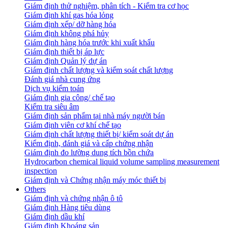
Giám định thử nghiệm, phân tích - Kiểm tra cơ học
Giám định khí gas hóa lỏng
Giám định xếp/ dỡ hàng hóa
Giám định không phá hủy
Giám định hàng hóa trước khi xuất khẩu
Giám định thiết bị áp lực
Giám định Quản lý dự án
Giám định chất lượng và kiểm soát chất lượng
Đánh giá nhà cung ứng
Dịch vụ kiểm toán
Giám định gia công/ chế tạo
Kiểm tra siêu âm
Giám định sản phẩm tại nhà máy người bán
Giám định viên cơ khí chế tạo
Giám định chất lượng thiết bị/ kiểm soát dự án
Kiểm định, đánh giá và cấp chứng nhận
Giám định đo lường dung tích bồn chứa
Hydrocarbon chemical liquid volume sampling measurement
inspection
Giám định và Chứng nhận máy móc thiết bị
Others
Giám định và chứng nhận ô tô
Giám định Hàng tiêu dùng
Giám định dầu khí
Giám định Khoáng sản