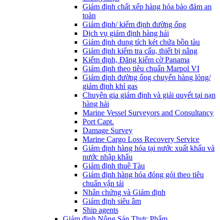
Giám định chất xếp hàng hóa bảo đảm an
toàn
Giám định/ kiểm định đường ống
Dịch vụ giám định hàng hải
Giám định dung tích két chứa bồn tàu
Giám định kiểm tra cẩu, thiết bị nâng
Kiểm định, Đăng kiểm cờ Panama
Giám định theo tiêu chuẩn Marpol VI
Giám định đường ống chuyển hàng lỏng/
giám định khí gas
Chuyên gia giám định và giải quyết tại nạn
hàng hải
Marine Vessel Surveyors and Consultancy
Port Capt.
Damage Survey
Marine Cargo Loss Recovery Service
Giám định hàng hóa tại nước xuất khẩu và
nước nhập khẩu
Giám định thuê Tàu
Giám định hàng hóa đóng gói theo tiêu
chuẩn vận tải
Nhân chứng và Giám định
Giám định siêu âm
Ship agents
Giám định Nông Sản Thực Phẩm