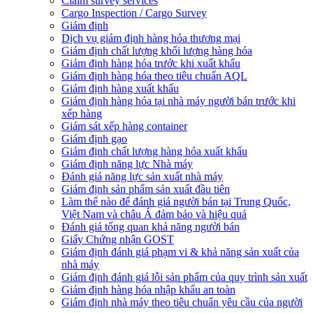
Claim survey services
Cargo Inspection / Cargo Survey
Giám định
Dịch vụ giám định hàng hóa thương mại
Giám định chất lượng khối lượng hàng hóa
Giám định hàng hóa trước khi xuất khẩu
Giám định hàng hóa theo tiêu chuẩn AQL
Giám định hàng xuất khẩu
Giám định hàng hóa tại nhà máy người bán trước khi
xếp hàng
Giám sát xếp hàng container
Giám định gạo
Giám định chất lượng hàng hóa xuất khẩu
Giám định năng lực Nhà máy
Đánh giá năng lực sản xuất nhà máy
Giám định sản phẩm sản xuất đầu tiên
Làm thế nào để đánh giá người bán tại Trung Quốc,
Việt Nam và châu Á đảm bảo và hiệu quả
Đánh giá tổng quan khả năng người bán
Giấy Chứng nhận GOST
Giám định đánh giá phạm vi & khả năng sản xuất của
nhà máy
Giám định đánh giá lỗi sản phẩm của quy trình sản xuất
Giám định hàng hóa nhập khẩu an toàn
Giám định nhà máy theo tiêu chuẩn yêu cầu của người