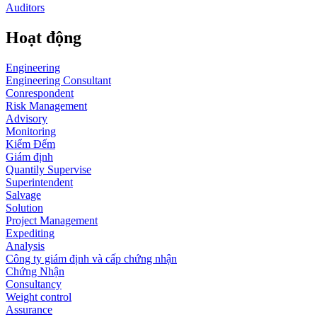
Auditors
Hoạt động
Engineering
Engineering Consultant
Conrespondent
Risk Management
Advisory
Monitoring
Kiểm Đếm
Giám định
Quantily Supervise
Superintendent
Salvage
Solution
Project Management
Expediting
Analysis
Công ty giám định và cấp chứng nhận
Chứng Nhận
Consultancy
Weight control
Assurance