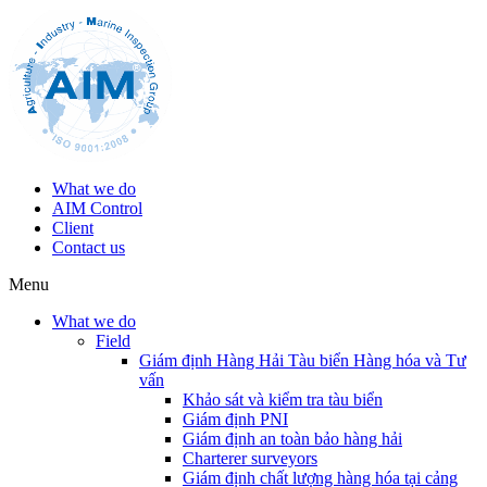
What we do
AIM Control
Client
Contact us
Menu
What we do
Field
Giám định Hàng Hải Tàu biển Hàng hóa và Tư
vấn
Khảo sát và kiểm tra tàu biển
Giám định PNI
Giám định an toàn bảo hàng hải
Charterer surveyors
Giám định chất lượng hàng hóa tại cảng