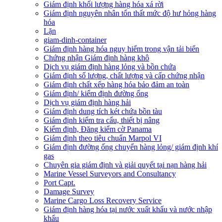
Giám định khối lượng hàng hóa xá rời
Giám định nguyên nhân tổn thất mức độ hư hỏng hàng
hóa
Lặn
giam-dinh-container
Giám định hàng hóa nguy hiểm trong vận tải biển
Chứng nhận Giám định hàng khô
Dịch vụ giám định hàng lỏng và bồn chứa
Giám định số lượng, chất lượng và cấp chứng nhận
Giám định chất xếp hàng hóa bảo đảm an toàn
Giám định/ kiểm định đường ống
Dịch vụ giám định hàng hải
Giám định dung tích két chứa bồn tàu
Giám định kiểm tra cẩu, thiết bị nâng
Kiểm định, Đăng kiểm cờ Panama
Giám định theo tiêu chuẩn Marpol VI
Giám định đường ống chuyển hàng lỏng/ giám định khí
gas
Chuyên gia giám định và giải quyết tại nạn hàng hải
Marine Vessel Surveyors and Consultancy
Port Capt.
Damage Survey
Marine Cargo Loss Recovery Service
Giám định hàng hóa tại nước xuất khẩu và nước nhập
khẩu