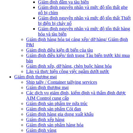
Giám định đâm va tàu biển
Giám định nguyên nhân và mức độ tổn thất ghe
gỗ bị chìm
Giám định nguyên nhân và mức độ tổn thất Thiết
bị điện bị cháy nổ
Giám định nguyên nhân và mức độ tổn thất hàng
hóa và tàu biển
Giám định hàng hóa tại cảng xếp/ dỡ hàng/ Giám định
P&I
Giám định điều kiện đi biển của tàu
Giám định điều kiện/ tình trạng Tàu biển trước khi mua
bán
Giám định xếp, dỡ hàng, chèn buộc hàng hóa
Lặn và thực hiện công việc ngầm dưới nước
Giám định thương mại
Ship tally / Container tallying services
Giám định thương mại
Các dịch vụ giám định, kiểm định và thẩm định được
AIM Control cung cấp
Giám định sản phẩm tre nứa trúc
Giám định sản phẩm Cói đan
Giám định hàng gia dụng xuất khẩu
Giám định xếp hàng
Giám định sản phẩm hàng hóa
Giám định vàng