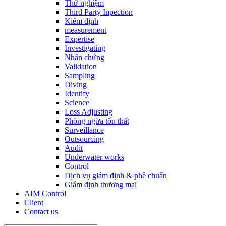
Thử nghiệm
Third Party Inpection
Kiểm định
measurement
Expertise
Investigating
Nhân chứng
Validation
Sampling
Diving
Identify
Science
Loss Adjusting
Phòng ngừa tổn thất
Surveillance
Outsourcing
Audit
Underwater works
Control
Dịch vụ giám định & phê chuẩn
Giám định thương mại
AIM Control
Client
Contact us