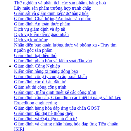
Thử nghiệm và phân tích các sản phẩm, hàng hoá
Lấy mẫu sản phẩm trường hợp tranh chấp
Giám sát và giám định xếp/ dỡ hàng hóa
Giám định Chất lượng/ An toàn sản phẩm
Giám định An toàn thực phẩm
Dịch vụ giám định và áp tải
Dịch vụ kiểm đếm/ giao nhận
Dịch vụ khử trùng
Nhận diện bảo quản lương thực và phóng xạ - Truy tìm
nguồn gốc sản phẩm
Giám định hạt điều thô
Giám định phân bón và kiểm soát đầu vào
Giám định Công Nghiệp
Kiểm đếm hàng xi măng đóng bao
Giám định công ty cung cấp, xuất khẩu
Giám định các dự án đầu tư
Giám sát thi công công trình
Giám định, thẩm định thiết kế các công trình
Giám định cần cẩu, Giám định các thiết bị nâng và tời kéo
Expedition engineering
Giám định hàng hóa đáp ứng tiêu chẩn GOST
Giám định lắp đặt hệ thống điện
Giám định và Đại diện chủ đầu tư
Giám định và chứng nhận hàng hóa đáp ứng Tiêu chuẩn
ISIRI