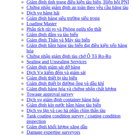
Giám định tình trạng điều kiện tàu biển, Hiệp hội PNI
Chứng nhận giám định an toàn theo yêu cầu hãng tàu
Dịch vụ hàng hải
Giám định hàng siêu trường siêu trọng
Loading Master
Phân tích rủi ro và Phòng ngừa tổn thất
​Giám định đâm va tàu biển
Giám định Thân và Máy tàu biển
​Giám định hầm hàng tàu biển đạt điều kiện xếp hàng
hóa
Chứng nhận giám định tàu chở Ô Tô Ro-Ro
Sealing and Unsealing Services
Giám định giám sát dỡ hàng
Dịch Vụ kiểm đếm và giám sát
Giám định thiết bị tàu biển
Giám định thiết bị đường ống và dầu khí
Giám định hàng hóa và chứng nhận chất lượng
Towage approval survey
Dịch vụ giám định container hàng hóa
Giám định kín nước hầm hàng tàu biển
Dịch vụ lặn và cạo hà phần chìm thân tàu
Tank coating condition survey / coating condition
inspection
Giám định khối lượng xăng dầu
Damage expertise surveyors