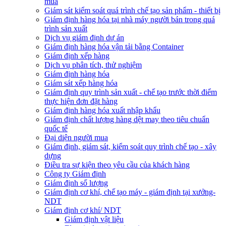
mua
Giám sát kiểm soát quá trình chế tạo sản phẩm - thiết bị
Giám định hàng hóa tại nhà máy người bán trong quá
trình sản xuất
Dịch vụ giám định dự án
Giám định hàng hóa vận tải bằng Container
Giám định xếp hàng
Dịch vụ phân tích, thử nghiệm
Giám định hàng hóa
Giám sát xếp hàng hóa
Giám định quy trình sản xuất - chế tạo trước thời điểm
thực hiện đơn đặt hàng
Giám định hàng hóa xuất nhập khẩu
Giám định chất lượng hàng dệt may theo tiêu chuẩn
quốc tế
Đại diện người mua
Giám định, giám sát, kiểm soát quy trình chế tạo - xây
dựng
Điều tra sự kiện theo yêu cầu của khách hàng
Công ty Giám định
Giám định số lượng
Giám định cơ khí, chế tạo máy - giám định tại xưởng-
NDT
Giám định cơ khí/ NDT
Giám định vật liệu