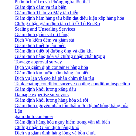
Phân tích rủi ro và Phòng ngừa tổn thất
​Giám định đâm va tàu biển
Giám định Thân và Máy tàu biển
​Giám định hầm hàng tàu biển đạt điều kiện xếp hàng hóa
Chứng nhận giám định tàu chở Ô Tô Ro-Ro
Sealing and Unsealing Services
Giám định giám sát dỡ hàng
Dịch Vụ kiểm đếm và giám sát
Giám định thiết bị tàu biển
Giám định thiết bị đường ống và dầu khí
Giám định hàng hóa và chứng nhận chất lượng
Towage approval survey
Dịch vụ giám định container hàng hóa
Giám định kín nước hầm hàng tàu biển
Dịch vụ lặn và cạo hà phần chìm thân tàu
Tank coating condition survey / coating condition inspection
Giám định khối lượng xăng dầu
Damage expertise surveyors
Giám định khối lượng hàng hóa xá rời
Giám định nguyên nhân tổn thất mức độ hư hỏng hàng hóa
Lặn
giam-dinh-container
Giám định hàng hóa nguy hiểm trong vận tải biển
Chứng nhận Giám định hàng khô
Dịch vụ giám định hàng lỏng và bồn chứa