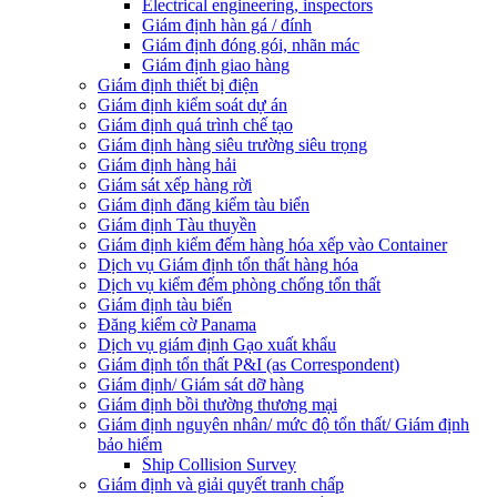
Electrical engineering, inspectors
Giám định hàn gá / đính
Giám định đóng gói, nhãn mác
Giám định giao hàng
Giám định thiết bị điện
Giám định kiểm soát dự án
Giám định quá trình chế tạo
Giám định hàng siêu trường siêu trọng
Giám định hàng hải
Giám sát xếp hàng rời
Giám định đăng kiểm tàu biển
Giám định Tàu thuyền
Giám định kiểm đếm hàng hóa xếp vào Container
Dịch vụ Giám định tổn thất hàng hóa
Dịch vụ kiểm đếm phòng chống tổn thất
Giám định tàu biển
Đăng kiểm cờ Panama
Dịch vụ giám định Gạo xuất khẩu
Giám định tổn thất P&I (as Correspondent)
Giám định/ Giám sát dỡ hàng
Giám định bồi thường thương mại
Giám định nguyên nhân/ mức độ tổn thất/ Giám định
bảo hiểm
Ship Collision Survey
Giám định và giải quyết tranh chấp