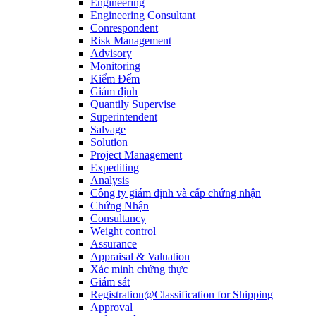
Engineering
Engineering Consultant
Conrespondent
Risk Management
Advisory
Monitoring
Kiểm Đếm
Giám định
Quantily Supervise
Superintendent
Salvage
Solution
Project Management
Expediting
Analysis
Công ty giám định và cấp chứng nhận
Chứng Nhận
Consultancy
Weight control
Assurance
Appraisal & Valuation
Xác minh chứng thực
Giám sát
Registration@Classification for Shipping
Approval