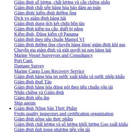
Giám định số lượng, chất lượng và cấp chứng nhận
Giám định chất xếp hàng hóa bảo đảm an toàn
Giám định/ kiểm định đường ống
Dịch vụ giám định hàng hải
Giám định dung tích két chứa bồn tàu
Giám định kiểm tra cẩu, thiết bị nâng
Kiểm định, Đăng kiểm cờ Panama
Giám định theo tiêu chuẩn Marpol VI
Giám định đường ống chuyển hàng lỏng/ giám định khí gas
Chuyên gia giám định và giải quyết tại nạn hàng hải
Marine Vessel Surveyors and Consultancy
Port Capt.
Damage Survey
Marine Cargo Loss Recovery Service
Giám định hàng hóa tại nước xuất khẩu và nước nhập khẩu
Giám định thuê Tàu
Giám định hàng hóa đóng gói theo tiêu chuẩn vận tải
Nhân chứng và Giám định
Giám định siêu âm
Ship agents
Giám định Nông Sản Thực Phẩm
Fruits quality inspectors and certification organization
Giám định nông sản thực phẩm
Giám định chất lượng và số lượng khối lượng Gạo xuất khẩu
Giám định tình trạng phương tiện vận tải