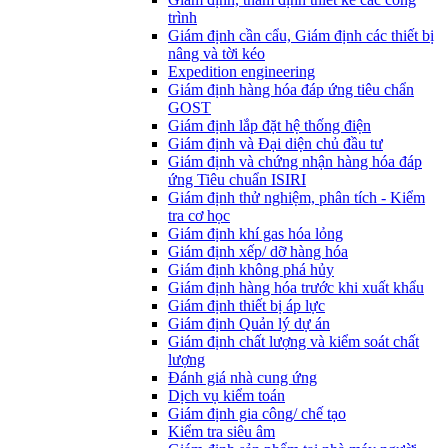
trình
Giám định cần cẩu, Giám định các thiết bị
nâng và tời kéo
Expedition engineering
Giám định hàng hóa đáp ứng tiêu chẩn
GOST
Giám định lắp đặt hệ thống điện
Giám định và Đại diện chủ đầu tư
Giám định và chứng nhận hàng hóa đáp
ứng Tiêu chuẩn ISIRI
Giám định thử nghiệm, phân tích - Kiểm
tra cơ học
Giám định khí gas hóa lỏng
Giám định xếp/ dỡ hàng hóa
Giám định không phá hủy
Giám định hàng hóa trước khi xuất khẩu
Giám định thiết bị áp lực
Giám định Quản lý dự án
Giám định chất lượng và kiểm soát chất
lượng
Đánh giá nhà cung ứng
Dịch vụ kiểm toán
Giám định gia công/ chế tạo
Kiểm tra siêu âm