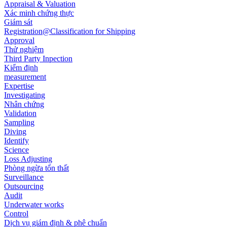
Appraisal & Valuation
Xác minh chứng thực
Giám sát
Registration@Classification for Shipping
Approval
Thử nghiệm
Third Party Inpection
Kiểm định
measurement
Expertise
Investigating
Nhân chứng
Validation
Sampling
Diving
Identify
Science
Loss Adjusting
Phòng ngừa tổn thất
Surveillance
Outsourcing
Audit
Underwater works
Control
Dịch vụ giám định & phê chuẩn