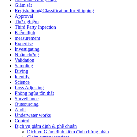
Giám sát
Registration@Classification for Shipping
Approval
Thử nghiệm
Third Party Inpection
Kiểm định
measurement
Expertise
Investigating
Nhân chứng
Validation
Sampling
Diving
Identify
Science
Loss Adjusting
Phòng ngừa tổn thất
Surveillance
Outsourcing
Audit
Underwater works
Control
Dịch vụ giám định & phê chuẩn
Dịch vụ Giám định kiểm định chứng nhận