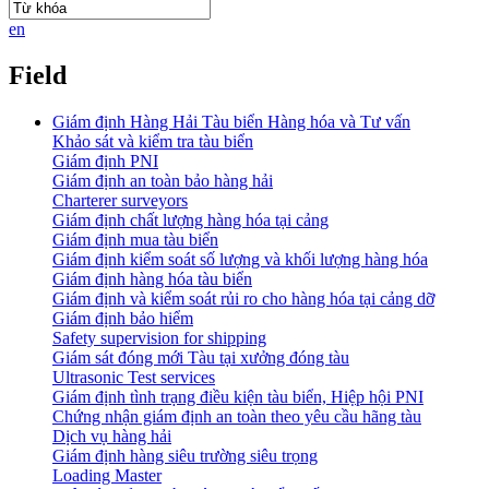
en
Field
Giám định Hàng Hải Tàu biển Hàng hóa và Tư vấn
Khảo sát và kiểm tra tàu biển
Giám định PNI
Giám định an toàn bảo hàng hải
Charterer surveyors
Giám định chất lượng hàng hóa tại cảng
​Giám định mua tàu biển
Giám định kiểm soát số lượng và khối lượng hàng hóa
Giám định hàng hóa tàu biển
Giám định và kiểm soát rủi ro cho hàng hóa tại cảng dỡ
Giám định bảo hiểm
Safety supervision for shipping
Giám sát đóng mới Tàu tại xưởng đóng tàu
Ultrasonic Test services
Giám định tình trạng điều kiện tàu biển, Hiệp hội PNI
Chứng nhận giám định an toàn theo yêu cầu hãng tàu
Dịch vụ hàng hải
Giám định hàng siêu trường siêu trọng
Loading Master