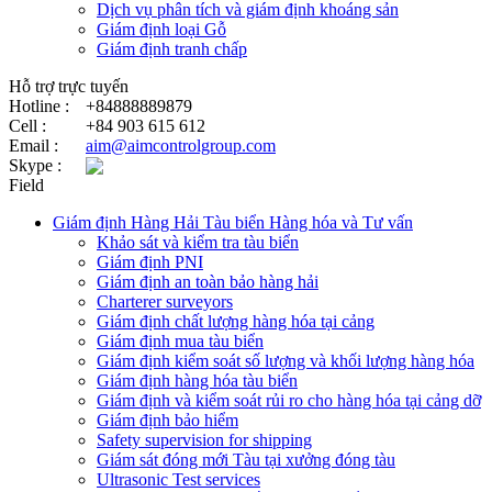
Dịch vụ phân tích và giám định khoáng sản
Giám định loại Gỗ
Giám định tranh chấp
Hỗ trợ trực tuyến
Hotline :
+84888889879
Cell :
+84 903 615 612
Email :
aim@aimcontrolgroup.com
Skype :
Field
Giám định Hàng Hải Tàu biển Hàng hóa và Tư vấn
Khảo sát và kiểm tra tàu biển
Giám định PNI
Giám định an toàn bảo hàng hải
Charterer surveyors
Giám định chất lượng hàng hóa tại cảng
​Giám định mua tàu biển
Giám định kiểm soát số lượng và khối lượng hàng hóa
Giám định hàng hóa tàu biển
Giám định và kiểm soát rủi ro cho hàng hóa tại cảng dỡ
Giám định bảo hiểm
Safety supervision for shipping
Giám sát đóng mới Tàu tại xưởng đóng tàu
Ultrasonic Test services