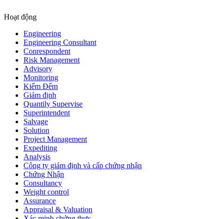
Hoạt động
Engineering
Engineering Consultant
Conrespondent
Risk Management
Advisory
Monitoring
Kiểm Đếm
Giám định
Quantily Supervise
Superintendent
Salvage
Solution
Project Management
Expediting
Analysis
Công ty giám định và cấp chứng nhận
Chứng Nhận
Consultancy
Weight control
Assurance
Appraisal & Valuation
Xác minh chứng thực