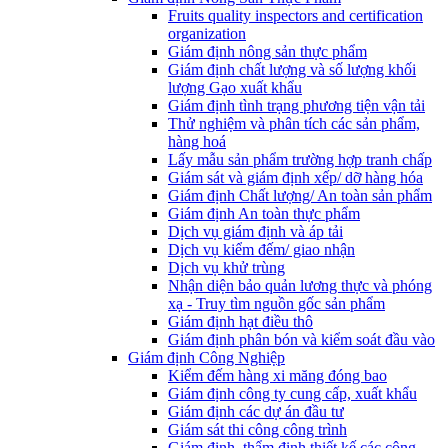
Fruits quality inspectors and certification
organization
Giám định nông sản thực phẩm
Giám định chất lượng và số lượng khối
lượng Gạo xuất khẩu
Giám định tình trạng phương tiện vận tải
Thử nghiệm và phân tích các sản phẩm,
hàng hoá
Lấy mẫu sản phẩm trường hợp tranh chấp
Giám sát và giám định xếp/ dỡ hàng hóa
Giám định Chất lượng/ An toàn sản phẩm
Giám định An toàn thực phẩm
Dịch vụ giám định và áp tải
Dịch vụ kiểm đếm/ giao nhận
Dịch vụ khử trùng
Nhận diện bảo quản lương thực và phóng
xạ - Truy tìm nguồn gốc sản phẩm
Giám định hạt điều thô
Giám định phân bón và kiểm soát đầu vào
Giám định Công Nghiệp
Kiểm đếm hàng xi măng đóng bao
Giám định công ty cung cấp, xuất khẩu
Giám định các dự án đầu tư
Giám sát thi công công trình
Giám định, thẩm định thiết kế các công