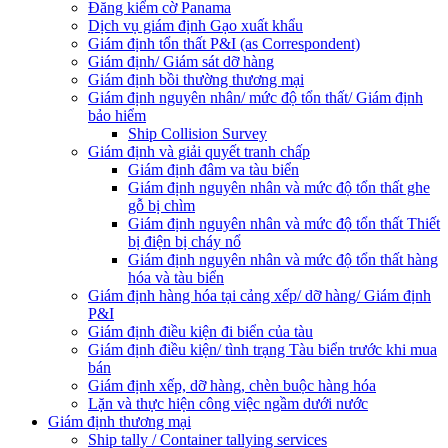
Đăng kiểm cờ Panama
Dịch vụ giám định Gạo xuất khẩu
Giám định tổn thất P&I (as Correspondent)
Giám định/ Giám sát dỡ hàng
Giám định bồi thường thương mại
Giám định nguyên nhân/ mức độ tổn thất/ Giám định
bảo hiểm
Ship Collision Survey
Giám định và giải quyết tranh chấp
Giám định đâm va tàu biển
Giám định nguyên nhân và mức độ tổn thất ghe
gỗ bị chìm
Giám định nguyên nhân và mức độ tổn thất Thiết
bị điện bị cháy nổ
Giám định nguyên nhân và mức độ tổn thất hàng
hóa và tàu biển
Giám định hàng hóa tại cảng xếp/ dỡ hàng/ Giám định
P&I
Giám định điều kiện đi biển của tàu
Giám định điều kiện/ tình trạng Tàu biển trước khi mua
bán
Giám định xếp, dỡ hàng, chèn buộc hàng hóa
Lặn và thực hiện công việc ngầm dưới nước
Giám định thương mại
Ship tally / Container tallying services