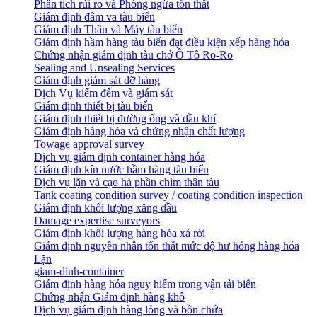
Phân tích rủi ro và Phòng ngừa tổn thất
​Giám định đâm va tàu biển
Giám định Thân và Máy tàu biển
​Giám định hầm hàng tàu biển đạt điều kiện xếp hàng hóa
Chứng nhận giám định tàu chở Ô Tô Ro-Ro
Sealing and Unsealing Services
Giám định giám sát dỡ hàng
Dịch Vụ kiểm đếm và giám sát
Giám định thiết bị tàu biển
Giám định thiết bị đường ống và dầu khí
Giám định hàng hóa và chứng nhận chất lượng
Towage approval survey
Dịch vụ giám định container hàng hóa
Giám định kín nước hầm hàng tàu biển
Dịch vụ lặn và cạo hà phần chìm thân tàu
Tank coating condition survey / coating condition inspection
Giám định khối lượng xăng dầu
Damage expertise surveyors
Giám định khối lượng hàng hóa xá rời
Giám định nguyên nhân tổn thất mức độ hư hỏng hàng hóa
Lặn
giam-dinh-container
Giám định hàng hóa nguy hiểm trong vận tải biển
Chứng nhận Giám định hàng khô
Dịch vụ giám định hàng lỏng và bồn chứa