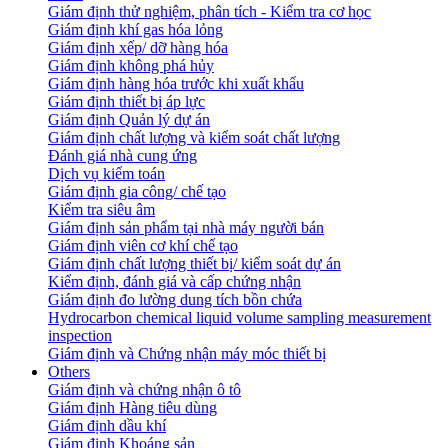
Giám định thử nghiệm, phân tích - Kiểm tra cơ học
Giám định khí gas hóa lỏng
Giám định xếp/ dỡ hàng hóa
Giám định không phá hủy
Giám định hàng hóa trước khi xuất khẩu
Giám định thiết bị áp lực
Giám định Quản lý dự án
Giám định chất lượng và kiểm soát chất lượng
Đánh giá nhà cung ứng
Dịch vụ kiểm toán
Giám định gia công/ chế tạo
Kiểm tra siêu âm
Giám định sản phẩm tại nhà máy người bán
Giám định viên cơ khí chế tạo
Giám định chất lượng thiết bị/ kiểm soát dự án
Kiểm định, đánh giá và cấp chứng nhận
Giám định đo lường dung tích bồn chứa
Hydrocarbon chemical liquid volume sampling measurement
inspection
Giám định và Chứng nhận máy móc thiết bị
Others
Giám định và chứng nhận ô tô
Giám định Hàng tiêu dùng
Giám định dầu khí
Giám định Khoáng sản