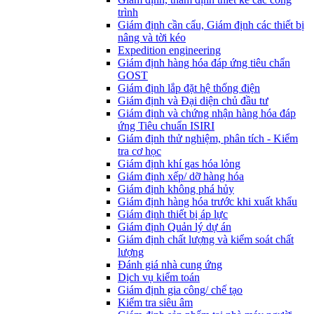
trình
Giám định cần cẩu, Giám định các thiết bị
nâng và tời kéo
Expedition engineering
Giám định hàng hóa đáp ứng tiêu chẩn
GOST
Giám định lắp đặt hệ thống điện
Giám định và Đại diện chủ đầu tư
Giám định và chứng nhận hàng hóa đáp
ứng Tiêu chuẩn ISIRI
Giám định thử nghiệm, phân tích - Kiểm
tra cơ học
Giám định khí gas hóa lỏng
Giám định xếp/ dỡ hàng hóa
Giám định không phá hủy
Giám định hàng hóa trước khi xuất khẩu
Giám định thiết bị áp lực
Giám định Quản lý dự án
Giám định chất lượng và kiểm soát chất
lượng
Đánh giá nhà cung ứng
Dịch vụ kiểm toán
Giám định gia công/ chế tạo
Kiểm tra siêu âm