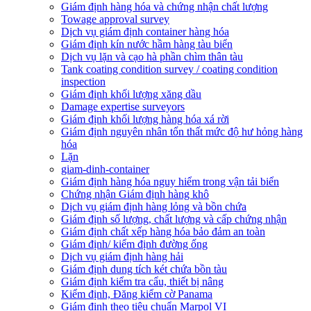
Giám định hàng hóa và chứng nhận chất lượng
Towage approval survey
Dịch vụ giám định container hàng hóa
Giám định kín nước hầm hàng tàu biển
Dịch vụ lặn và cạo hà phần chìm thân tàu
Tank coating condition survey / coating condition
inspection
Giám định khối lượng xăng dầu
Damage expertise surveyors
Giám định khối lượng hàng hóa xá rời
Giám định nguyên nhân tổn thất mức độ hư hỏng hàng
hóa
Lặn
giam-dinh-container
Giám định hàng hóa nguy hiểm trong vận tải biển
Chứng nhận Giám định hàng khô
Dịch vụ giám định hàng lỏng và bồn chứa
Giám định số lượng, chất lượng và cấp chứng nhận
Giám định chất xếp hàng hóa bảo đảm an toàn
Giám định/ kiểm định đường ống
Dịch vụ giám định hàng hải
Giám định dung tích két chứa bồn tàu
Giám định kiểm tra cẩu, thiết bị nâng
Kiểm định, Đăng kiểm cờ Panama
Giám định theo tiêu chuẩn Marpol VI