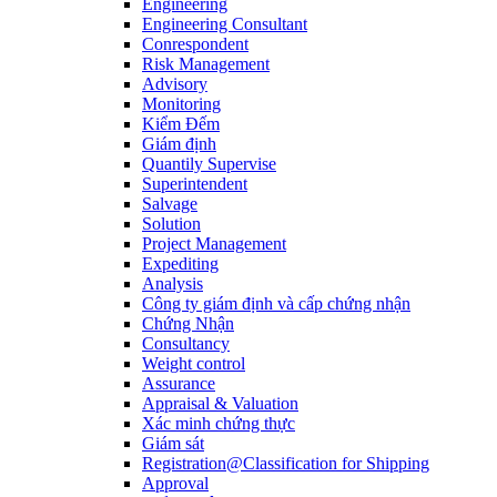
Engineering
Engineering Consultant
Conrespondent
Risk Management
Advisory
Monitoring
Kiểm Đếm
Giám định
Quantily Supervise
Superintendent
Salvage
Solution
Project Management
Expediting
Analysis
Công ty giám định và cấp chứng nhận
Chứng Nhận
Consultancy
Weight control
Assurance
Appraisal & Valuation
Xác minh chứng thực
Giám sát
Registration@Classification for Shipping
Approval