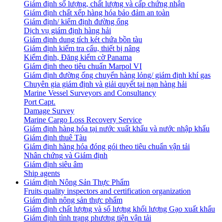
Giám định số lượng, chất lượng và cấp chứng nhận
Giám định chất xếp hàng hóa bảo đảm an toàn
Giám định/ kiểm định đường ống
Dịch vụ giám định hàng hải
Giám định dung tích két chứa bồn tàu
Giám định kiểm tra cẩu, thiết bị nâng
Kiểm định, Đăng kiểm cờ Panama
Giám định theo tiêu chuẩn Marpol VI
Giám định đường ống chuyển hàng lỏng/ giám định khí gas
Chuyên gia giám định và giải quyết tại nạn hàng hải
Marine Vessel Surveyors and Consultancy
Port Capt.
Damage Survey
Marine Cargo Loss Recovery Service
Giám định hàng hóa tại nước xuất khẩu và nước nhập khẩu
Giám định thuê Tàu
Giám định hàng hóa đóng gói theo tiêu chuẩn vận tải
Nhân chứng và Giám định
Giám định siêu âm
Ship agents
Giám định Nông Sản Thực Phẩm
Fruits quality inspectors and certification organization
Giám định nông sản thực phẩm
Giám định chất lượng và số lượng khối lượng Gạo xuất khẩu
Giám định tình trạng phương tiện vận tải