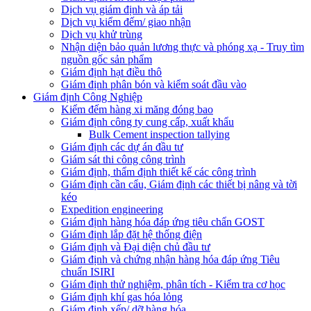
Dịch vụ giám định và áp tải
Dịch vụ kiểm đếm/ giao nhận
Dịch vụ khử trùng
Nhận diện bảo quản lương thực và phóng xạ - Truy tìm
nguồn gốc sản phẩm
Giám định hạt điều thô
Giám định phân bón và kiểm soát đầu vào
Giám định Công Nghiệp
Kiểm đếm hàng xi măng đóng bao
Giám định công ty cung cấp, xuất khẩu
Bulk Cement inspection tallying
Giám định các dự án đầu tư
Giám sát thi công công trình
Giám định, thẩm định thiết kế các công trình
Giám định cần cẩu, Giám định các thiết bị nâng và tời
kéo
Expedition engineering
Giám định hàng hóa đáp ứng tiêu chẩn GOST
Giám định lắp đặt hệ thống điện
Giám định và Đại diện chủ đầu tư
Giám định và chứng nhận hàng hóa đáp ứng Tiêu
chuẩn ISIRI
Giám định thử nghiệm, phân tích - Kiểm tra cơ học
Giám định khí gas hóa lỏng
Giám định xếp/ dỡ hàng hóa