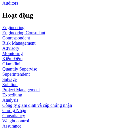
Auditors
Hoạt động
Engineering
Engineering Consultant
Conrespondent
Risk Management
Advisory
Monitoring
Kiểm Đếm
Giám định
Quantily Supervise
Superintendent
Salvage
Solution
Project Management
Expediting
Analysis
Công ty giám định và cấp chứng nhận
Chứng Nhận
Consultancy
Weight control
Assurance