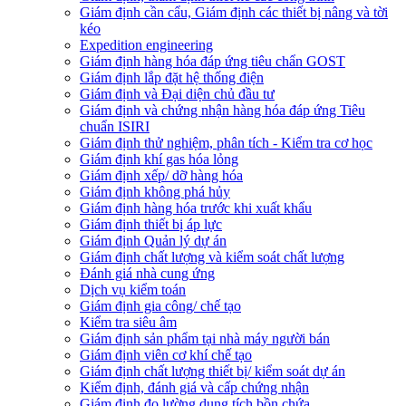
Giám định cần cẩu, Giám định các thiết bị nâng và tời
kéo
Expedition engineering
Giám định hàng hóa đáp ứng tiêu chẩn GOST
Giám định lắp đặt hệ thống điện
Giám định và Đại diện chủ đầu tư
Giám định và chứng nhận hàng hóa đáp ứng Tiêu
chuẩn ISIRI
Giám định thử nghiệm, phân tích - Kiểm tra cơ học
Giám định khí gas hóa lỏng
Giám định xếp/ dỡ hàng hóa
Giám định không phá hủy
Giám định hàng hóa trước khi xuất khẩu
Giám định thiết bị áp lực
Giám định Quản lý dự án
Giám định chất lượng và kiểm soát chất lượng
Đánh giá nhà cung ứng
Dịch vụ kiểm toán
Giám định gia công/ chế tạo
Kiểm tra siêu âm
Giám định sản phẩm tại nhà máy người bán
Giám định viên cơ khí chế tạo
Giám định chất lượng thiết bị/ kiểm soát dự án
Kiểm định, đánh giá và cấp chứng nhận
Giám định đo lường dung tích bồn chứa