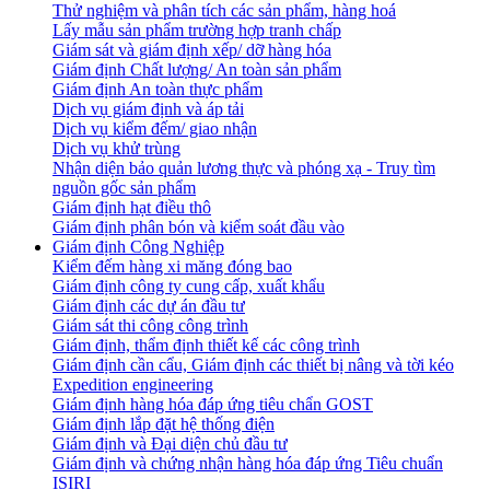
Thử nghiệm và phân tích các sản phẩm, hàng hoá
Lấy mẫu sản phẩm trường hợp tranh chấp
Giám sát và giám định xếp/ dỡ hàng hóa
Giám định Chất lượng/ An toàn sản phẩm
Giám định An toàn thực phẩm
Dịch vụ giám định và áp tải
Dịch vụ kiểm đếm/ giao nhận
Dịch vụ khử trùng
Nhận diện bảo quản lương thực và phóng xạ - Truy tìm
nguồn gốc sản phẩm
Giám định hạt điều thô
Giám định phân bón và kiểm soát đầu vào
Giám định Công Nghiệp
Kiểm đếm hàng xi măng đóng bao
Giám định công ty cung cấp, xuất khẩu
Giám định các dự án đầu tư
Giám sát thi công công trình
Giám định, thẩm định thiết kế các công trình
Giám định cần cẩu, Giám định các thiết bị nâng và tời kéo
Expedition engineering
Giám định hàng hóa đáp ứng tiêu chẩn GOST
Giám định lắp đặt hệ thống điện
Giám định và Đại diện chủ đầu tư
Giám định và chứng nhận hàng hóa đáp ứng Tiêu chuẩn
ISIRI