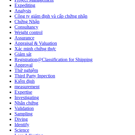
Expediting
Analysis
Công ty giám định và cấp chứng nhận
Chứng Nhận
Consultancy
Weight control
Assurance
Appraisal & Valuation
Xác minh chứng thực
Giám sát
Registration@Classification for Shipping
Approval
Thử nghiệm
Third Party Inpection
Kiểm định
measurement
Expertise
Investigating
Nhân chứng
Validation
Sampling
Diving
Identify
Science