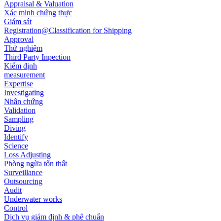
Appraisal & Valuation
Xác minh chứng thực
Giám sát
Registration@Classification for Shipping
Approval
Thử nghiệm
Third Party Inpection
Kiểm định
measurement
Expertise
Investigating
Nhân chứng
Validation
Sampling
Diving
Identify
Science
Loss Adjusting
Phòng ngừa tổn thất
Surveillance
Outsourcing
Audit
Underwater works
Control
Dịch vụ giám định & phê chuẩn