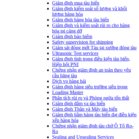
​Giám định mua tàu biển
Giám định kiểm soát số lượng và khối
lượng hàng hóa
Giám định hàng hóa tàu biển
Giám định và kiểm soát rủi ro cho hàng
hóa tại cảng dỡ
Giám định bảo hiểm
Safety supervision for shipping
Giám sát đóng mới Tàu tại xưởng đóng tàu
Ultrasonic Test services
Giám định tình trạng điều kiện tàu biển,
Hiệp hội PNI
Chứng nhận giám định an toàn theo yêu
cầu hãng tàu
Dịch vụ hàng hải
Giám định hàng siêu trường siêu trọng
Loading Master
Phân tích rủi ro và Phòng ngừa tổn thất
​Giám định đâm va tàu biển
Giám định Thân và Máy tàu biển
​Giám định hầm hàng tàu biển đạt điều kiện
xếp hàng hóa
Chứng nhận giám định tàu chở Ô Tô Ro-
Ro
Sealing and Unsealing Services