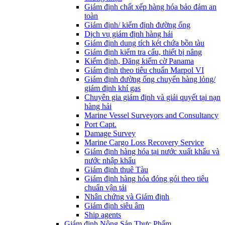
Giám định chất xếp hàng hóa bảo đảm an
toàn
Giám định/ kiểm định đường ống
Dịch vụ giám định hàng hải
Giám định dung tích két chứa bồn tàu
Giám định kiểm tra cẩu, thiết bị nâng
Kiểm định, Đăng kiểm cờ Panama
Giám định theo tiêu chuẩn Marpol VI
Giám định đường ống chuyển hàng lỏng/
giám định khí gas
Chuyên gia giám định và giải quyết tại nạn
hàng hải
Marine Vessel Surveyors and Consultancy
Port Capt.
Damage Survey
Marine Cargo Loss Recovery Service
Giám định hàng hóa tại nước xuất khẩu và
nước nhập khẩu
Giám định thuê Tàu
Giám định hàng hóa đóng gói theo tiêu
chuẩn vận tải
Nhân chứng và Giám định
Giám định siêu âm
Ship agents
Giám định Nông Sản Thực Phẩm