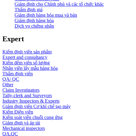
Giám định cho Chính phủ và các tổ chức khác
Thẩm định giá
Giám định hàng hóa mua và bán
Giám định hàng hóa
Dịch vụ chứng nhận
Expert
Kiểm định viên sản phẩm
Expert and consultancy
Kiểm đếm viên số lượng
Nhân viên lấy mẫu hàng hóa
Thẩm định viên
QA/ QC
Other
Claim Investigators
Tally-clerk and Surveyors
Industry Inspectors & Experts
Giám định viên Cơ khí chế tạo máy
Kiểm Điện viên
Kiểm soát viên chuỗi cung ứng
Giám định và áp tải
Mechanical inspectors
QA.QC