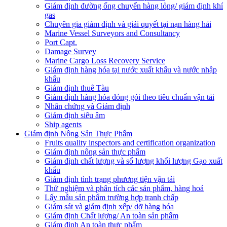
Giám định đường ống chuyển hàng lỏng/ giám định khí
gas
Chuyên gia giám định và giải quyết tại nạn hàng hải
Marine Vessel Surveyors and Consultancy
Port Capt.
Damage Survey
Marine Cargo Loss Recovery Service
Giám định hàng hóa tại nước xuất khẩu và nước nhập
khẩu
Giám định thuê Tàu
Giám định hàng hóa đóng gói theo tiêu chuẩn vận tải
Nhân chứng và Giám định
Giám định siêu âm
Ship agents
Giám định Nông Sản Thực Phẩm
Fruits quality inspectors and certification organization
Giám định nông sản thực phẩm
Giám định chất lượng và số lượng khối lượng Gạo xuất
khẩu
Giám định tình trạng phương tiện vận tải
Thử nghiệm và phân tích các sản phẩm, hàng hoá
Lấy mẫu sản phẩm trường hợp tranh chấp
Giám sát và giám định xếp/ dỡ hàng hóa
Giám định Chất lượng/ An toàn sản phẩm
Giám định An toàn thực phẩm