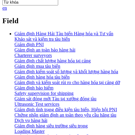
en
Field
Giám định Hàng Hải Tàu biển Hàng hóa và Tư vấn
Khảo sát và kiểm tra tàu biển
Giám định PNI
Giám định an toàn bảo hàng hải
Charterer surveyors
Giám định chất lượng hàng hóa tại cảng
​Giám định mua tàu biển
Giám định kiểm soát số lượng và khối lượng hàng hóa
Giám định hàng hóa tàu biển
Giám định và kiểm soát rủi ro cho hàng hóa tại cảng dỡ
Giám định bảo hiểm
Safety supervision for shipping
Giám sát đóng mới Tàu tại xưởng đóng tàu
Ultrasonic Test services
Giám định tình trạng điều kiện tàu biển, Hiệp hội PNI
Chứng nhận giám định an toàn theo yêu cầu hãng tàu
Dịch vụ hàng hải
Giám định hàng siêu trường siêu trọng
Loading Master