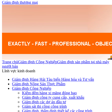
Giám định thương mại
Trang chủ
Giám định Công Nghiệp
Giám định sản phẩm tại nhà máy
người bán
Lĩnh vực kinh doanh
Giám định Hàng Hải Tàu biển Hàng hóa và Tư vấn
Giám định Nông Sản Thực Phẩm
Giám định Công Nghiệp
Kiểm đếm hàng xi măng đóng bao
Giám định công ty cung cấp, xuất khẩu
Giám định các dự án đầu tư
Giám sát thi công công trình
Giám định, thẩm định thiết kế các công trình