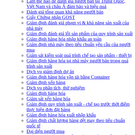
Làm thế nào để đánh giá người bán tại Trung Quốc,
Việt Nam và châu Á đảm bảo và hiệu quả
Đánh giá tổng quan khả năng người bán
Giấy Chứng nhận GOST
Giám định đánh giá phạm vi & khả năng sản xuất của
nhà máy
Giám định đánh giá lỗi sản phẩm của quy trình sản xuất
Giám định hàng hóa nhập khẩu an toàn
Giám định nhà máy theo tiêu chuẩn yêu cầu của người
mua
Giám sát kiểm soát quá trình chế tạo sản phẩm - thiết bị
Giám định hàng hóa tại nhà máy người bán trong quá
trình sản xuất
Dịch vụ giám định dự án
Giám định hàng hóa vận tải bằng Container
Giám định xếp hàng
Dịch vụ phân tích, thử nghiệm
Giám định hàng hóa
Giám sát xếp hàng hóa
Giám định quy trình sản xuất - chế tạo trước thời điểm
thực hiện đơn đặt hàng
Giám định hàng hóa xuất nhập khẩu
Giám định chất lượng hàng dệt may theo tiêu chuẩn
quốc tế
Đại diện người mua