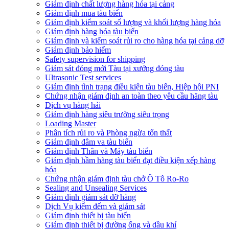
Giám định chất lượng hàng hóa tại cảng
​Giám định mua tàu biển
Giám định kiểm soát số lượng và khối lượng hàng hóa
Giám định hàng hóa tàu biển
Giám định và kiểm soát rủi ro cho hàng hóa tại cảng dỡ
Giám định bảo hiểm
Safety supervision for shipping
Giám sát đóng mới Tàu tại xưởng đóng tàu
Ultrasonic Test services
Giám định tình trạng điều kiện tàu biển, Hiệp hội PNI
Chứng nhận giám định an toàn theo yêu cầu hãng tàu
Dịch vụ hàng hải
Giám định hàng siêu trường siêu trọng
Loading Master
Phân tích rủi ro và Phòng ngừa tổn thất
​Giám định đâm va tàu biển
Giám định Thân và Máy tàu biển
​Giám định hầm hàng tàu biển đạt điều kiện xếp hàng
hóa
Chứng nhận giám định tàu chở Ô Tô Ro-Ro
Sealing and Unsealing Services
Giám định giám sát dỡ hàng
Dịch Vụ kiểm đếm và giám sát
Giám định thiết bị tàu biển
Giám định thiết bị đường ống và dầu khí