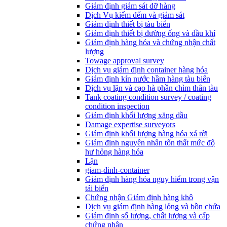
Giám định giám sát dỡ hàng
Dịch Vụ kiểm đếm và giám sát
Giám định thiết bị tàu biển
Giám định thiết bị đường ống và dầu khí
Giám định hàng hóa và chứng nhận chất
lượng
Towage approval survey
Dịch vụ giám định container hàng hóa
Giám định kín nước hầm hàng tàu biển
Dịch vụ lặn và cạo hà phần chìm thân tàu
Tank coating condition survey / coating
condition inspection
Giám định khối lượng xăng dầu
Damage expertise surveyors
Giám định khối lượng hàng hóa xá rời
Giám định nguyên nhân tổn thất mức độ
hư hỏng hàng hóa
Lặn
giam-dinh-container
Giám định hàng hóa nguy hiểm trong vận
tải biển
Chứng nhận Giám định hàng khô
Dịch vụ giám định hàng lỏng và bồn chứa
Giám định số lượng, chất lượng và cấp
chứng nhận