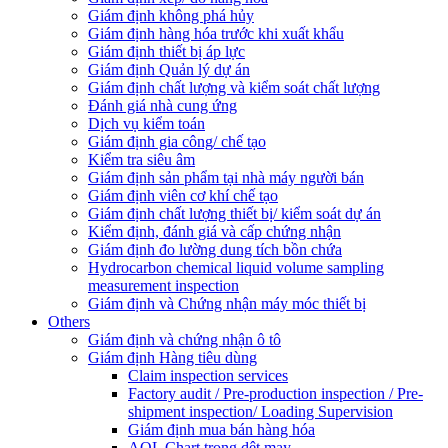
Giám định không phá hủy
Giám định hàng hóa trước khi xuất khẩu
Giám định thiết bị áp lực
Giám định Quản lý dự án
Giám định chất lượng và kiểm soát chất lượng
Đánh giá nhà cung ứng
Dịch vụ kiểm toán
Giám định gia công/ chế tạo
Kiểm tra siêu âm
Giám định sản phẩm tại nhà máy người bán
Giám định viên cơ khí chế tạo
Giám định chất lượng thiết bị/ kiểm soát dự án
Kiểm định, đánh giá và cấp chứng nhận
Giám định đo lường dung tích bồn chứa
Hydrocarbon chemical liquid volume sampling
measurement inspection
Giám định và Chứng nhận máy móc thiết bị
Others
Giám định và chứng nhận ô tô
Giám định Hàng tiêu dùng
Claim inspection services
Factory audit / Pre-production inspection / Pre-
shipment inspection/ Loading Supervision
Giám định mua bán hàng hóa
AQL Chart trong dệt may