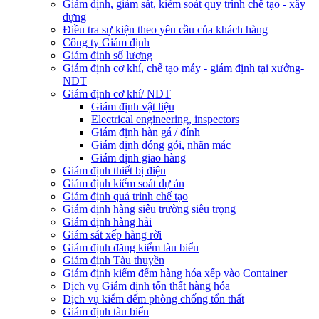
Giám định, giám sát, kiểm soát quy trình chế tạo - xây
dựng
Điều tra sự kiện theo yêu cầu của khách hàng
Công ty Giám định
Giám định số lượng
Giám định cơ khí, chế tạo máy - giám định tại xưởng-
NDT
Giám định cơ khí/ NDT
Giám định vật liệu
Electrical engineering, inspectors
Giám định hàn gá / đính
Giám định đóng gói, nhãn mác
Giám định giao hàng
Giám định thiết bị điện
Giám định kiểm soát dự án
Giám định quá trình chế tạo
Giám định hàng siêu trường siêu trọng
Giám định hàng hải
Giám sát xếp hàng rời
Giám định đăng kiểm tàu biển
Giám định Tàu thuyền
Giám định kiểm đếm hàng hóa xếp vào Container
Dịch vụ Giám định tổn thất hàng hóa
Dịch vụ kiểm đếm phòng chống tổn thất
Giám định tàu biển