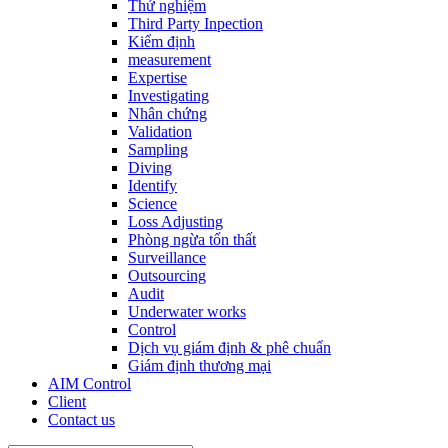
Thử nghiệm
Third Party Inpection
Kiểm định
measurement
Expertise
Investigating
Nhân chứng
Validation
Sampling
Diving
Identify
Science
Loss Adjusting
Phòng ngừa tổn thất
Surveillance
Outsourcing
Audit
Underwater works
Control
Dịch vụ giám định & phê chuẩn
Giám định thương mại
AIM Control
Client
Contact us