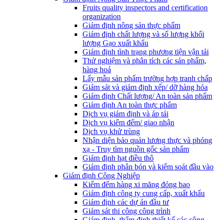
Fruits quality inspectors and certification
organization
Giám định nông sản thực phẩm
Giám định chất lượng và số lượng khối
lượng Gạo xuất khẩu
Giám định tình trạng phương tiện vận tải
Thử nghiệm và phân tích các sản phẩm,
hàng hoá
Lấy mẫu sản phẩm trường hợp tranh chấp
Giám sát và giám định xếp/ dỡ hàng hóa
Giám định Chất lượng/ An toàn sản phẩm
Giám định An toàn thực phẩm
Dịch vụ giám định và áp tải
Dịch vụ kiểm đếm/ giao nhận
Dịch vụ khử trùng
Nhận diện bảo quản lương thực và phóng
xạ - Truy tìm nguồn gốc sản phẩm
Giám định hạt điều thô
Giám định phân bón và kiểm soát đầu vào
Giám định Công Nghiệp
Kiểm đếm hàng xi măng đóng bao
Giám định công ty cung cấp, xuất khẩu
Giám định các dự án đầu tư
Giám sát thi công công trình
Giám định, thẩm định thiết kế các công