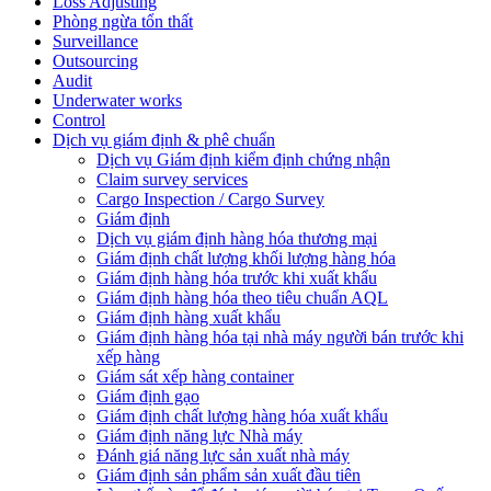
Loss Adjusting
Phòng ngừa tổn thất
Surveillance
Outsourcing
Audit
Underwater works
Control
Dịch vụ giám định & phê chuẩn
Dịch vụ Giám định kiểm định chứng nhận
Claim survey services
Cargo Inspection / Cargo Survey
Giám định
Dịch vụ giám định hàng hóa thương mại
Giám định chất lượng khối lượng hàng hóa
Giám định hàng hóa trước khi xuất khẩu
Giám định hàng hóa theo tiêu chuẩn AQL
Giám định hàng xuất khẩu
Giám định hàng hóa tại nhà máy người bán trước khi
xếp hàng
Giám sát xếp hàng container
Giám định gạo
Giám định chất lượng hàng hóa xuất khẩu
Giám định năng lực Nhà máy
Đánh giá năng lực sản xuất nhà máy
Giám định sản phẩm sản xuất đầu tiên