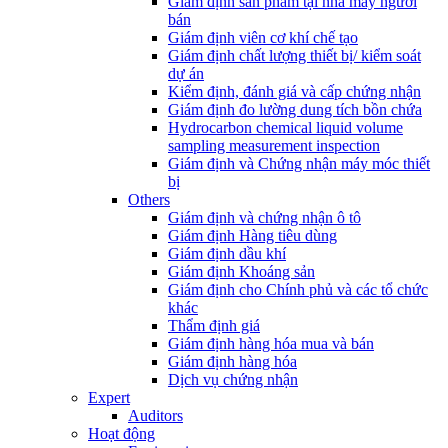
Giám định sản phẩm tại nhà máy người
bán
Giám định viên cơ khí chế tạo
Giám định chất lượng thiết bị/ kiểm soát
dự án
Kiểm định, đánh giá và cấp chứng nhận
Giám định đo lường dung tích bồn chứa
Hydrocarbon chemical liquid volume
sampling measurement inspection
Giám định và Chứng nhận máy móc thiết
bị
Others
Giám định và chứng nhận ô tô
Giám định Hàng tiêu dùng
Giám định dầu khí
Giám định Khoáng sản
Giám định cho Chính phủ và các tổ chức
khác
Thẩm định giá
Giám định hàng hóa mua và bán
Giám định hàng hóa
Dịch vụ chứng nhận
Expert
Auditors
Hoạt động