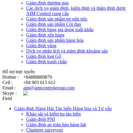
Giám định thương mại
Các dịch vụ giám định, kiểm định và thẩm định được
AIM Control cung cấp
Giám định sản phẩm tre nứa trúc
Giám định sản phẩm Cói đan
Giám định hàng gia dụng xuất khẩu
Giám định xếp hàng
Giám định sản phẩm hàng hóa
Giám định vàng
Dịch vụ phân tích và giám định khoáng sản
Giám định loại Gỗ
Giám định tranh chấp
Hỗ trợ trực tuyến
Hotline :
+84888889879
Cell :
+84 903 615 612
Email :
aim@aimcontrolgroup.com
Skype :
Field
Giám định Hàng Hải Tàu biển Hàng hóa và Tư vấn
Khảo sát và kiểm tra tàu biển
Giám định PNI
Giám định an toàn bảo hàng hải
Charterer surveyors