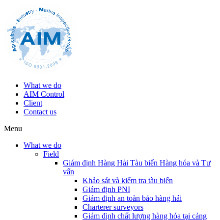
What we do
AIM Control
Client
Contact us
Menu
What we do
Field
Giám định Hàng Hải Tàu biển Hàng hóa và Tư
vấn
Khảo sát và kiểm tra tàu biển
Giám định PNI
Giám định an toàn bảo hàng hải
Charterer surveyors
Giám định chất lượng hàng hóa tại cảng