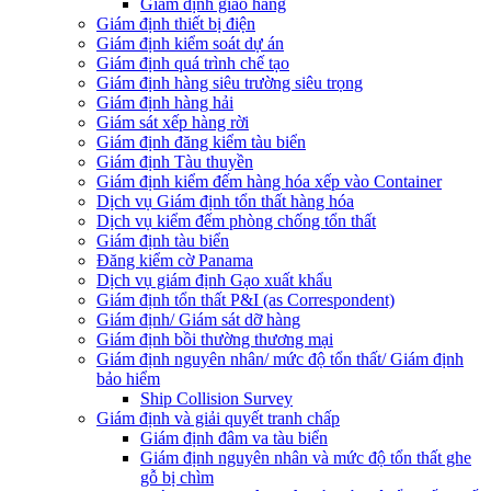
Giám định giao hàng
Giám định thiết bị điện
Giám định kiểm soát dự án
Giám định quá trình chế tạo
Giám định hàng siêu trường siêu trọng
Giám định hàng hải
Giám sát xếp hàng rời
Giám định đăng kiểm tàu biển
Giám định Tàu thuyền
Giám định kiểm đếm hàng hóa xếp vào Container
Dịch vụ Giám định tổn thất hàng hóa
Dịch vụ kiểm đếm phòng chống tổn thất
Giám định tàu biển
Đăng kiểm cờ Panama
Dịch vụ giám định Gạo xuất khẩu
Giám định tổn thất P&I (as Correspondent)
Giám định/ Giám sát dỡ hàng
Giám định bồi thường thương mại
Giám định nguyên nhân/ mức độ tổn thất/ Giám định
bảo hiểm
Ship Collision Survey
Giám định và giải quyết tranh chấp
Giám định đâm va tàu biển
Giám định nguyên nhân và mức độ tổn thất ghe
gỗ bị chìm