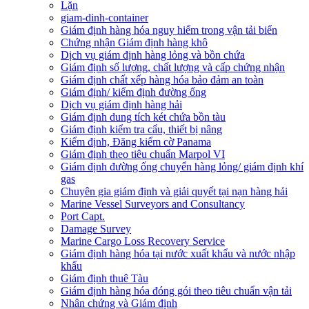
Lặn
giam-dinh-container
Giám định hàng hóa nguy hiểm trong vận tải biển
Chứng nhận Giám định hàng khô
Dịch vụ giám định hàng lỏng và bồn chứa
Giám định số lượng, chất lượng và cấp chứng nhận
Giám định chất xếp hàng hóa bảo đảm an toàn
Giám định/ kiểm định đường ống
Dịch vụ giám định hàng hải
Giám định dung tích két chứa bồn tàu
Giám định kiểm tra cẩu, thiết bị nâng
Kiểm định, Đăng kiểm cờ Panama
Giám định theo tiêu chuẩn Marpol VI
Giám định đường ống chuyển hàng lỏng/ giám định khí
gas
Chuyên gia giám định và giải quyết tại nạn hàng hải
Marine Vessel Surveyors and Consultancy
Port Capt.
Damage Survey
Marine Cargo Loss Recovery Service
Giám định hàng hóa tại nước xuất khẩu và nước nhập
khẩu
Giám định thuê Tàu
Giám định hàng hóa đóng gói theo tiêu chuẩn vận tải
Nhân chứng và Giám định