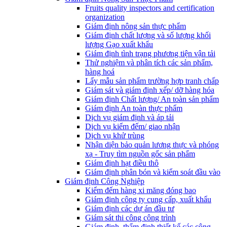
Fruits quality inspectors and certification
organization
Giám định nông sản thực phẩm
Giám định chất lượng và số lượng khối
lượng Gạo xuất khẩu
Giám định tình trạng phương tiện vận tải
Thử nghiệm và phân tích các sản phẩm,
hàng hoá
Lấy mẫu sản phẩm trường hợp tranh chấp
Giám sát và giám định xếp/ dỡ hàng hóa
Giám định Chất lượng/ An toàn sản phẩm
Giám định An toàn thực phẩm
Dịch vụ giám định và áp tải
Dịch vụ kiểm đếm/ giao nhận
Dịch vụ khử trùng
Nhận diện bảo quản lương thực và phóng
xạ - Truy tìm nguồn gốc sản phẩm
Giám định hạt điều thô
Giám định phân bón và kiểm soát đầu vào
Giám định Công Nghiệp
Kiểm đếm hàng xi măng đóng bao
Giám định công ty cung cấp, xuất khẩu
Giám định các dự án đầu tư
Giám sát thi công công trình
Giám định, thẩm định thiết kế các công