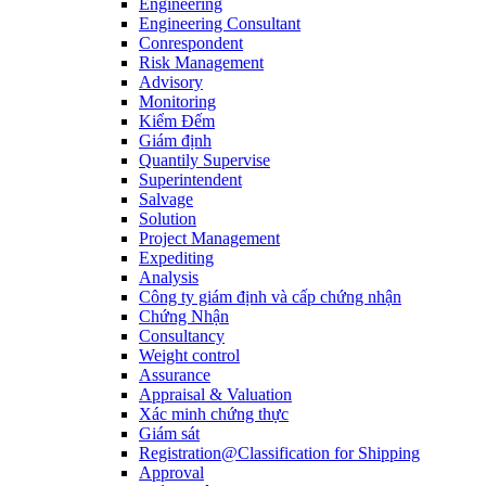
Engineering
Engineering Consultant
Conrespondent
Risk Management
Advisory
Monitoring
Kiểm Đếm
Giám định
Quantily Supervise
Superintendent
Salvage
Solution
Project Management
Expediting
Analysis
Công ty giám định và cấp chứng nhận
Chứng Nhận
Consultancy
Weight control
Assurance
Appraisal & Valuation
Xác minh chứng thực
Giám sát
Registration@Classification for Shipping
Approval