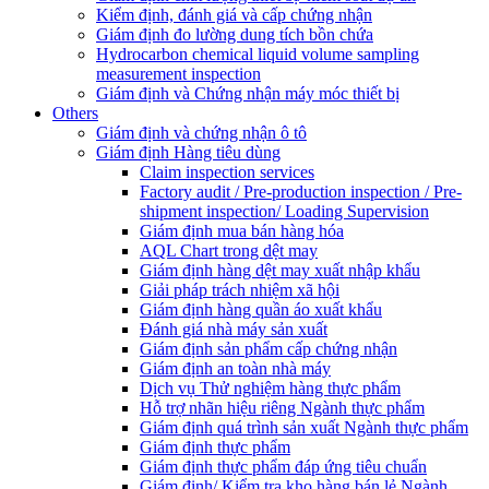
Kiểm định, đánh giá và cấp chứng nhận
Giám định đo lường dung tích bồn chứa
Hydrocarbon chemical liquid volume sampling
measurement inspection
Giám định và Chứng nhận máy móc thiết bị
Others
Giám định và chứng nhận ô tô
Giám định Hàng tiêu dùng
Claim inspection services
Factory audit / Pre-production inspection / Pre-
shipment inspection/ Loading Supervision
Giám định mua bán hàng hóa
AQL Chart trong dệt may
Giám định hàng dệt may xuất nhập khẩu
Giải pháp trách nhiệm xã hội
Giám định hàng quần áo xuất khẩu
Đánh giá nhà máy sản xuất
Giám định sản phẩm cấp chứng nhận
Giám định an toàn nhà máy
Dịch vụ Thử nghiệm hàng thực phẩm
Hỗ trợ nhãn hiệu riêng Ngành thực phẩm
Giám định quá trình sản xuất Ngành thực phẩm
Giám định thực phẩm
Giám định thực phẩm đáp ứng tiêu chuẩn
Giám định/ Kiểm tra kho hàng bán lẻ Ngành