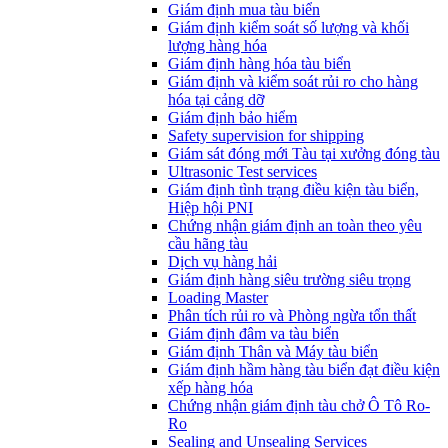
​Giám định mua tàu biển
Giám định kiểm soát số lượng và khối
lượng hàng hóa
Giám định hàng hóa tàu biển
Giám định và kiểm soát rủi ro cho hàng
hóa tại cảng dỡ
Giám định bảo hiểm
Safety supervision for shipping
Giám sát đóng mới Tàu tại xưởng đóng tàu
Ultrasonic Test services
Giám định tình trạng điều kiện tàu biển,
Hiệp hội PNI
Chứng nhận giám định an toàn theo yêu
cầu hãng tàu
Dịch vụ hàng hải
Giám định hàng siêu trường siêu trọng
Loading Master
Phân tích rủi ro và Phòng ngừa tổn thất
​Giám định đâm va tàu biển
Giám định Thân và Máy tàu biển
​Giám định hầm hàng tàu biển đạt điều kiện
xếp hàng hóa
Chứng nhận giám định tàu chở Ô Tô Ro-
Ro
Sealing and Unsealing Services