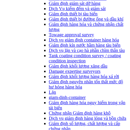
Giám định giám sát dỡ hàng
Dịch Vụ kiểm đếm và giám sát
Giám định thiết bị tàu biển
Giám định thiết bị đường ống và dầu khí
Giám định hàng hóa và chứng nhận chất
lượng
Towage approval survey
Dịch vụ giám định container hàng hóa
Giám định kín nước hầm hàng tàu biển
Dịch vụ lặn và cạo hà phần chìm thân tàu
Tank coating condition survey / coating
condition inspection
Giám định khối lượng xăng dầu
Damage expertise surveyors
Giám định khối lượng hàng hóa xá rời
Giám định nguyên nhân tổn thất mức độ
hư hỏng hàng hóa
Lặn
giam-dinh-container
Giám định hàng hóa nguy hiểm trong vận
tải biển
Chứng nhận Giám định hàng khô
Dịch vụ giám định hàng lỏng và bồn chứa
Giám định số lượng, chất lượng và cấp
chứng nhận