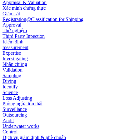
Appraisal & Valuation
Xác minh chứng thực
Giám sát
Registration@Classification for Shipping
Approval
Thử nghiệm
Third Party Inpection
Kiểm định
measurement
Expertise
Investigating
Nhân chứng
Validation
Sampling
Diving
Identify
Science
Loss Adjusting
Phòng ngừa tổn thất
Surveillance
Outsourcing
Audit
Underwater works
Control
Dịch vụ giám định & phê chuẩn