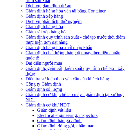
trình sản xuất
Dịch vụ giám định dự án
Giám định hàng hóa vận tải bằng Container
Giám định xếp hàng
Dịch vụ phân tích, thử nghiệm
Giám định hàng hóa
Giám sát xếp hàng hóa
Giám định quy trình sản xuất - chế tạo trước thời điểm
thực hiện đơn đặt hàng
Giám định hàng hóa xuất nhập khẩu
Giám định chất lượng hàng dệt may theo tiêu chuẩn
quốc tế
Đại diện người mua
Giám định, giám sát, kiểm soát quy trình chế tạo - xây
dựng
Điều tra sự kiện theo yêu cầu của khách hàng
Công ty Giám định
Giám định số lượng
Giám định cơ khí, chế tạo máy - giám định tại xưởng-
NDT
Giám định cơ khí/ NDT
Giám định vật liệu
Electrical engineering, inspectors
Giám định hàn gá / đính
Giám định đóng gói, nhãn mác