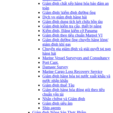
Giám định chất xếp hàng hóa bảo đảm an
toàn
Giám định/ kiểm định đường ống
Dịch vụ giám định hàng hải
Giám định dung tích két chứa bồn tàu
Giám định kiểm tra cẩu, thiết bị nâng
Kiểm định, Đăng kiểm cờ Panama
Giám định theo tiêu chuẩn Marpol VI
Giám định đường ống chuyển hàng lỏng/
giám định khí gas
Chuyên gia giám định và giải quyết tại nạn
hàng hải
Marine Vessel Surveyors and Consultancy
Port Capt.
Damage Survey
Marine Cargo Loss Recovery Service
Giám định hàng hóa tại nước xuất khẩu và
nước nhập khẩu
Giám định thuê Tàu
Giám định hàng hóa đóng gói theo tiêu
chuẩn vận tải
Nhân chứng và Giám định
Giám định siêu âm
Ship agents
Giám định Nông Sản Thực Phẩm