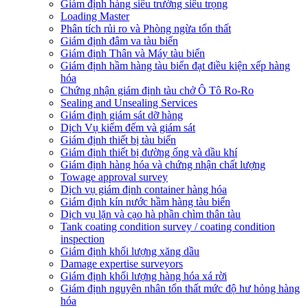
Giám định hàng siêu trường siêu trọng
Loading Master
Phân tích rủi ro và Phòng ngừa tổn thất
​Giám định đâm va tàu biển
Giám định Thân và Máy tàu biển
​Giám định hầm hàng tàu biển đạt điều kiện xếp hàng
hóa
Chứng nhận giám định tàu chở Ô Tô Ro-Ro
Sealing and Unsealing Services
Giám định giám sát dỡ hàng
Dịch Vụ kiểm đếm và giám sát
Giám định thiết bị tàu biển
Giám định thiết bị đường ống và dầu khí
Giám định hàng hóa và chứng nhận chất lượng
Towage approval survey
Dịch vụ giám định container hàng hóa
Giám định kín nước hầm hàng tàu biển
Dịch vụ lặn và cạo hà phần chìm thân tàu
Tank coating condition survey / coating condition
inspection
Giám định khối lượng xăng dầu
Damage expertise surveyors
Giám định khối lượng hàng hóa xá rời
Giám định nguyên nhân tổn thất mức độ hư hỏng hàng
hóa