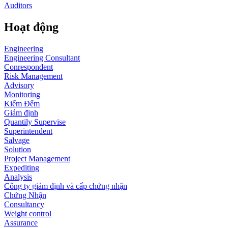
Auditors
Hoạt động
Engineering
Engineering Consultant
Conrespondent
Risk Management
Advisory
Monitoring
Kiểm Đếm
Giám định
Quantily Supervise
Superintendent
Salvage
Solution
Project Management
Expediting
Analysis
Công ty giám định và cấp chứng nhận
Chứng Nhận
Consultancy
Weight control
Assurance