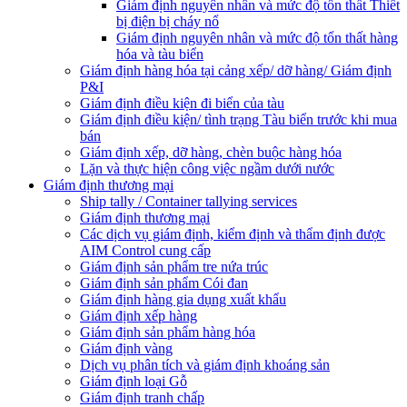
Giám định nguyên nhân và mức độ tổn thất Thiết
bị điện bị cháy nổ
Giám định nguyên nhân và mức độ tổn thất hàng
hóa và tàu biển
Giám định hàng hóa tại cảng xếp/ dỡ hàng/ Giám định
P&I
Giám định điều kiện đi biển của tàu
Giám định điều kiện/ tình trạng Tàu biển trước khi mua
bán
Giám định xếp, dỡ hàng, chèn buộc hàng hóa
Lặn và thực hiện công việc ngầm dưới nước
Giám định thương mại
Ship tally / Container tallying services
Giám định thương mại
Các dịch vụ giám định, kiểm định và thẩm định được
AIM Control cung cấp
Giám định sản phẩm tre nứa trúc
Giám định sản phẩm Cói đan
Giám định hàng gia dụng xuất khẩu
Giám định xếp hàng
Giám định sản phẩm hàng hóa
Giám định vàng
Dịch vụ phân tích và giám định khoáng sản
Giám định loại Gỗ
Giám định tranh chấp