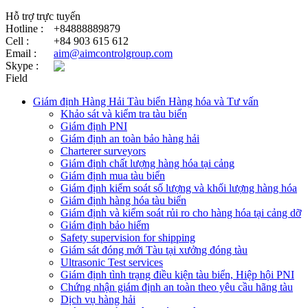
Hỗ trợ trực tuyến
Hotline :
+84888889879
Cell :
+84 903 615 612
Email :
aim@aimcontrolgroup.com
Skype :
Field
Giám định Hàng Hải Tàu biển Hàng hóa và Tư vấn
Khảo sát và kiểm tra tàu biển
Giám định PNI
Giám định an toàn bảo hàng hải
Charterer surveyors
Giám định chất lượng hàng hóa tại cảng
​Giám định mua tàu biển
Giám định kiểm soát số lượng và khối lượng hàng hóa
Giám định hàng hóa tàu biển
Giám định và kiểm soát rủi ro cho hàng hóa tại cảng dỡ
Giám định bảo hiểm
Safety supervision for shipping
Giám sát đóng mới Tàu tại xưởng đóng tàu
Ultrasonic Test services
Giám định tình trạng điều kiện tàu biển, Hiệp hội PNI
Chứng nhận giám định an toàn theo yêu cầu hãng tàu
Dịch vụ hàng hải