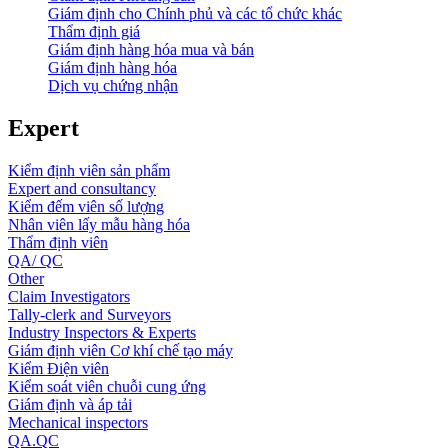
Giám định cho Chính phủ và các tổ chức khác
Thẩm định giá
Giám định hàng hóa mua và bán
Giám định hàng hóa
Dịch vụ chứng nhận
Expert
Kiểm định viên sản phẩm
Expert and consultancy
Kiểm đếm viên số lượng
Nhân viên lấy mẫu hàng hóa
Thẩm định viên
QA/ QC
Other
Claim Investigators
Tally-clerk and Surveyors
Industry Inspectors & Experts
Giám định viên Cơ khí chế tạo máy
Kiểm Điện viên
Kiểm soát viên chuỗi cung ứng
Giám định và áp tải
Mechanical inspectors
QA.QC