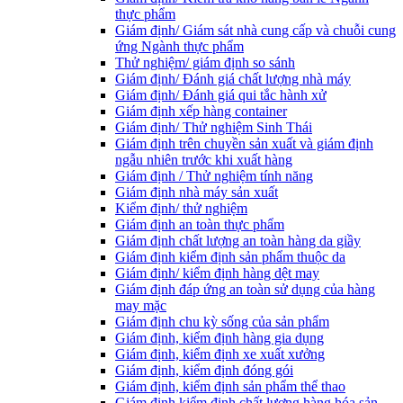
thực phẩm
Giám định/ Giám sát nhà cung cấp và chuỗi cung
ứng Ngành thực phẩm
Thử nghiệm/ giám định so sánh
Giám định/ Đánh giá chất lượng nhà máy
Giám định/ Đánh giá qui tắc hành xử
Giám định xếp hàng container
Giám định/ Thử nghiệm Sinh Thái
Giám định trên chuyền sản xuất và giám định
ngẫu nhiên trước khi xuất hàng
Giám định / Thử nghiệm tính năng
Giám định nhà máy sản xuất
Kiểm định/ thử nghiệm
Giám định an toàn thực phẩm
Giám định chất lượng an toàn hàng da giầy
Giám định kiểm định sản phẩm thuộc da
Giám định/ kiểm định hàng dệt may
Giám định đáp ứng an toàn sử dụng của hàng
may mặc
Giám định chu kỳ sống của sản phẩm
Giám định, kiểm định hàng gia dụng
Giám định, kiểm định xe xuất xưởng
Giám định, kiểm định đóng gói
Giám định, kiểm định sản phẩm thể thao
Giám định kiểm định chất lượng hàng hóa sản