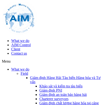
What we do
AIM Control
Client
Contact us
Menu
What we do
Field
Giám định Hàng Hải Tàu biển Hàng hóa và Tư
vấn
Khảo sát và kiểm tra tàu biển
Giám định PNI
Giám định an toàn bảo hàng hải
Charterer surveyors
Giám định chất lượng hàng hóa tại cảng