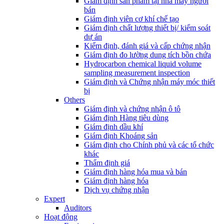
Giám định sản phẩm tại nhà máy người
bán
Giám định viên cơ khí chế tạo
Giám định chất lượng thiết bị/ kiểm soát
dự án
Kiểm định, đánh giá và cấp chứng nhận
Giám định đo lường dung tích bồn chứa
Hydrocarbon chemical liquid volume
sampling measurement inspection
Giám định và Chứng nhận máy móc thiết
bị
Others
Giám định và chứng nhận ô tô
Giám định Hàng tiêu dùng
Giám định dầu khí
Giám định Khoáng sản
Giám định cho Chính phủ và các tổ chức
khác
Thẩm định giá
Giám định hàng hóa mua và bán
Giám định hàng hóa
Dịch vụ chứng nhận
Expert
Auditors
Hoạt động