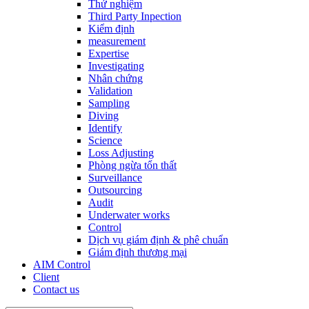
Thử nghiệm
Third Party Inpection
Kiểm định
measurement
Expertise
Investigating
Nhân chứng
Validation
Sampling
Diving
Identify
Science
Loss Adjusting
Phòng ngừa tổn thất
Surveillance
Outsourcing
Audit
Underwater works
Control
Dịch vụ giám định & phê chuẩn
Giám định thương mại
AIM Control
Client
Contact us