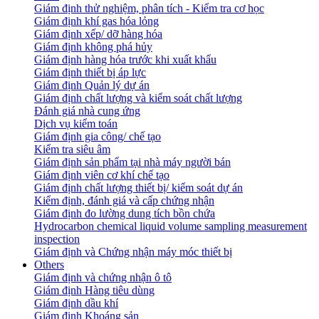
Giám định thử nghiệm, phân tích - Kiểm tra cơ học
Giám định khí gas hóa lỏng
Giám định xếp/ dỡ hàng hóa
Giám định không phá hủy
Giám định hàng hóa trước khi xuất khẩu
Giám định thiết bị áp lực
Giám định Quản lý dự án
Giám định chất lượng và kiểm soát chất lượng
Đánh giá nhà cung ứng
Dịch vụ kiểm toán
Giám định gia công/ chế tạo
Kiểm tra siêu âm
Giám định sản phẩm tại nhà máy người bán
Giám định viên cơ khí chế tạo
Giám định chất lượng thiết bị/ kiểm soát dự án
Kiểm định, đánh giá và cấp chứng nhận
Giám định đo lường dung tích bồn chứa
Hydrocarbon chemical liquid volume sampling measurement
inspection
Giám định và Chứng nhận máy móc thiết bị
Others
Giám định và chứng nhận ô tô
Giám định Hàng tiêu dùng
Giám định dầu khí
Giám định Khoáng sản