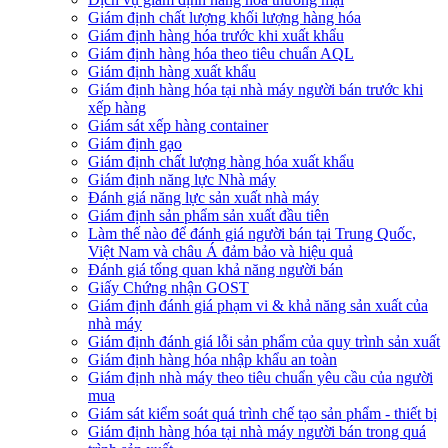
Giám định chất lượng khối lượng hàng hóa
Giám định hàng hóa trước khi xuất khẩu
Giám định hàng hóa theo tiêu chuẩn AQL
Giám định hàng xuất khẩu
Giám định hàng hóa tại nhà máy người bán trước khi
xếp hàng
Giám sát xếp hàng container
Giám định gạo
Giám định chất lượng hàng hóa xuất khẩu
Giám định năng lực Nhà máy
Đánh giá năng lực sản xuất nhà máy
Giám định sản phẩm sản xuất đầu tiên
Làm thế nào để đánh giá người bán tại Trung Quốc,
Việt Nam và châu Á đảm bảo và hiệu quả
Đánh giá tổng quan khả năng người bán
Giấy Chứng nhận GOST
Giám định đánh giá phạm vi & khả năng sản xuất của
nhà máy
Giám định đánh giá lỗi sản phẩm của quy trình sản xuất
Giám định hàng hóa nhập khẩu an toàn
Giám định nhà máy theo tiêu chuẩn yêu cầu của người
mua
Giám sát kiểm soát quá trình chế tạo sản phẩm - thiết bị
Giám định hàng hóa tại nhà máy người bán trong quá