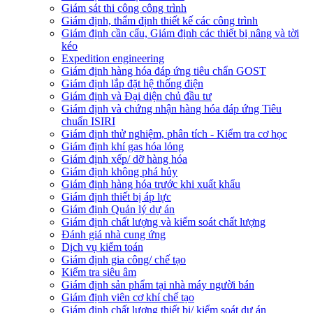
Giám sát thi công công trình
Giám định, thẩm định thiết kế các công trình
Giám định cần cẩu, Giám định các thiết bị nâng và tời
kéo
Expedition engineering
Giám định hàng hóa đáp ứng tiêu chẩn GOST
Giám định lắp đặt hệ thống điện
Giám định và Đại diện chủ đầu tư
Giám định và chứng nhận hàng hóa đáp ứng Tiêu
chuẩn ISIRI
Giám định thử nghiệm, phân tích - Kiểm tra cơ học
Giám định khí gas hóa lỏng
Giám định xếp/ dỡ hàng hóa
Giám định không phá hủy
Giám định hàng hóa trước khi xuất khẩu
Giám định thiết bị áp lực
Giám định Quản lý dự án
Giám định chất lượng và kiểm soát chất lượng
Đánh giá nhà cung ứng
Dịch vụ kiểm toán
Giám định gia công/ chế tạo
Kiểm tra siêu âm
Giám định sản phẩm tại nhà máy người bán
Giám định viên cơ khí chế tạo
Giám định chất lượng thiết bị/ kiểm soát dự án