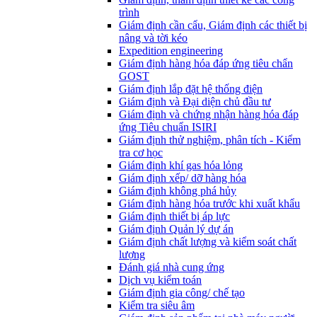
trình
Giám định cần cẩu, Giám định các thiết bị
nâng và tời kéo
Expedition engineering
Giám định hàng hóa đáp ứng tiêu chẩn
GOST
Giám định lắp đặt hệ thống điện
Giám định và Đại diện chủ đầu tư
Giám định và chứng nhận hàng hóa đáp
ứng Tiêu chuẩn ISIRI
Giám định thử nghiệm, phân tích - Kiểm
tra cơ học
Giám định khí gas hóa lỏng
Giám định xếp/ dỡ hàng hóa
Giám định không phá hủy
Giám định hàng hóa trước khi xuất khẩu
Giám định thiết bị áp lực
Giám định Quản lý dự án
Giám định chất lượng và kiểm soát chất
lượng
Đánh giá nhà cung ứng
Dịch vụ kiểm toán
Giám định gia công/ chế tạo
Kiểm tra siêu âm