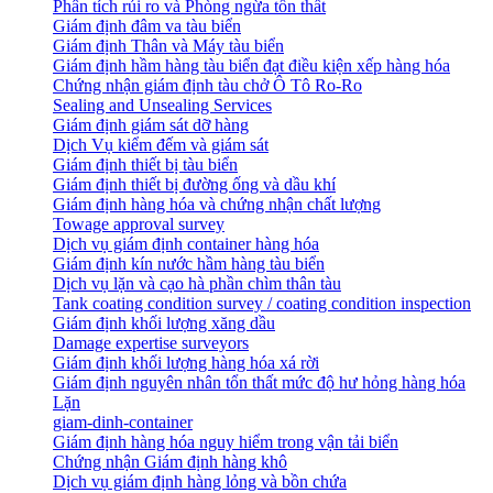
Phân tích rủi ro và Phòng ngừa tổn thất
​Giám định đâm va tàu biển
Giám định Thân và Máy tàu biển
​Giám định hầm hàng tàu biển đạt điều kiện xếp hàng hóa
Chứng nhận giám định tàu chở Ô Tô Ro-Ro
Sealing and Unsealing Services
Giám định giám sát dỡ hàng
Dịch Vụ kiểm đếm và giám sát
Giám định thiết bị tàu biển
Giám định thiết bị đường ống và dầu khí
Giám định hàng hóa và chứng nhận chất lượng
Towage approval survey
Dịch vụ giám định container hàng hóa
Giám định kín nước hầm hàng tàu biển
Dịch vụ lặn và cạo hà phần chìm thân tàu
Tank coating condition survey / coating condition inspection
Giám định khối lượng xăng dầu
Damage expertise surveyors
Giám định khối lượng hàng hóa xá rời
Giám định nguyên nhân tổn thất mức độ hư hỏng hàng hóa
Lặn
giam-dinh-container
Giám định hàng hóa nguy hiểm trong vận tải biển
Chứng nhận Giám định hàng khô
Dịch vụ giám định hàng lỏng và bồn chứa