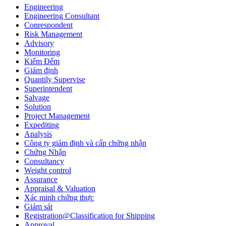
Engineering
Engineering Consultant
Conrespondent
Risk Management
Advisory
Monitoring
Kiểm Đếm
Giám định
Quantily Supervise
Superintendent
Salvage
Solution
Project Management
Expediting
Analysis
Công ty giám định và cấp chứng nhận
Chứng Nhận
Consultancy
Weight control
Assurance
Appraisal & Valuation
Xác minh chứng thực
Giám sát
Registration@Classification for Shipping
Approval