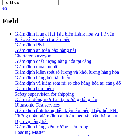
en
Field
Giám định Hàng Hải Tàu biển Hàng hóa và Tư vấn
Khảo sát và kiểm tra tàu biển
Giám định PNI
Giám định an toàn bảo hàng hải
Charterer surveyors
Giám định chất lượng hàng hóa tại cảng
​Giám định mua tàu biển
Giám định kiểm soát số lượng và khối lượng hàng hóa
Giám định hàng hóa tàu biển
Giám định và kiểm soát rủi ro cho hàng hóa tại cảng dỡ
Giám định bảo hiểm
Safety supervision for shipping
Giám sát đóng mới Tàu tại xưởng đóng tàu
Ultrasonic Test services
Giám định tình trạng điều kiện tàu biển, Hiệp hội PNI
Chứng nhận giám định an toàn theo yêu cầu hãng tàu
Dịch vụ hàng hải
Giám định hàng siêu trường siêu trọng
Loading Master