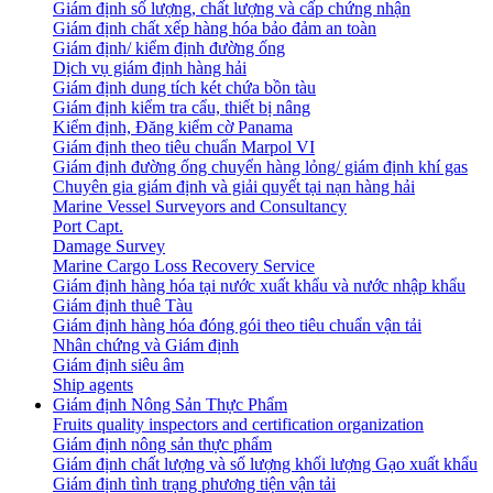
Giám định số lượng, chất lượng và cấp chứng nhận
Giám định chất xếp hàng hóa bảo đảm an toàn
Giám định/ kiểm định đường ống
Dịch vụ giám định hàng hải
Giám định dung tích két chứa bồn tàu
Giám định kiểm tra cẩu, thiết bị nâng
Kiểm định, Đăng kiểm cờ Panama
Giám định theo tiêu chuẩn Marpol VI
Giám định đường ống chuyển hàng lỏng/ giám định khí gas
Chuyên gia giám định và giải quyết tại nạn hàng hải
Marine Vessel Surveyors and Consultancy
Port Capt.
Damage Survey
Marine Cargo Loss Recovery Service
Giám định hàng hóa tại nước xuất khẩu và nước nhập khẩu
Giám định thuê Tàu
Giám định hàng hóa đóng gói theo tiêu chuẩn vận tải
Nhân chứng và Giám định
Giám định siêu âm
Ship agents
Giám định Nông Sản Thực Phẩm
Fruits quality inspectors and certification organization
Giám định nông sản thực phẩm
Giám định chất lượng và số lượng khối lượng Gạo xuất khẩu
Giám định tình trạng phương tiện vận tải