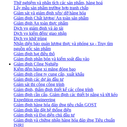
Thử nghiệm và phân tích các sản phẩm, hàng hoá
Lấy mẫu sản phẩm trường hợp tranh chấp
Giám sát và giám định xếp/ dỡ hàng hóa
Giám định Chất lượng/ An toàn sản phẩm
Giám định An toàn thực phẩm
Dịch vụ giám định và áp tải
Dịch vụ kiểm đếm/ giao nhận
Dịch vụ khử trùng
Nhận diện bảo quản lương thực và phóng xạ - Truy tìm
nguồn gốc sản phẩm
Giám định hạt điều thô
Giám định phân bón và kiểm soát đầu vào
Giám định Công Nghiệp
Kiểm đếm hàng xi măng đóng bao
Giám định công ty cung cấp, xuất khẩu
Giám định các dự án đầu tư
Giám sát thi công công trình
Giám định, thẩm định thiết kế các công trình
Giám định cần cẩu, Giám định các thiết bị nâng và tời kéo
Expedition engineering
Giám định hàng hóa đáp ứng tiêu chẩn GOST
Giám định lắp đặt hệ thống điện
Giám định và Đại diện chủ đầu tư
Giám định và chứng nhận hàng hóa đáp ứng Tiêu chuẩn
ISIRI