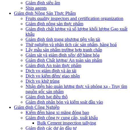
Giám định siêu âm
Ship agents
Giám định Nông Sản Thực Phẩm
Fruits quality inspectors and certification organization
Giám định nông sản thực phẩm
Giám định chất lượng và số lượng khối lượng Gạo xuất
khẩu
Giám định tình trạng phương tiện vận tải
Thử nghiệm và phân tích các sản phẩm, hàng hoá
Lấy mẫu sản phẩm trường hợp tranh chấp
Giám sát và giám định xếp/ dỡ hàng hóa
Giám định Chất lượng/ An toàn sản phẩm
Giám định An toàn thực phẩm
Dịch vụ giám định và áp tải
Dịch vụ kiểm đếm/ giao nhận
Dịch vụ khử trùng
Nhận diện bảo quản lương thực và phóng xạ - Truy tìm
nguồn gốc sản phẩm
Giám định hạt điều thô
Giám định phân bón và kiểm soát đầu vào
Giám định Công Nghiệp
Kiểm đếm hàng xi măng đóng bao
Giám định công ty cung cấp, xuất khẩu
Bulk Cement inspection tallying
Giám định các dự án đầu tư