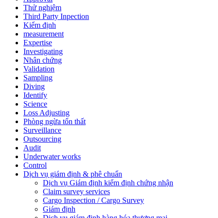
Thử nghiệm
Third Party Inpection
Kiểm định
measurement
Expertise
Investigating
Nhân chứng
Validation
Sampling
Diving
Identify
Science
Loss Adjusting
Phòng ngừa tổn thất
Surveillance
Outsourcing
Audit
Underwater works
Control
Dịch vụ giám định & phê chuẩn
Dịch vụ Giám định kiểm định chứng nhận
Claim survey services
Cargo Inspection / Cargo Survey
Giám định
Dịch vụ giám định hàng hóa thương mại