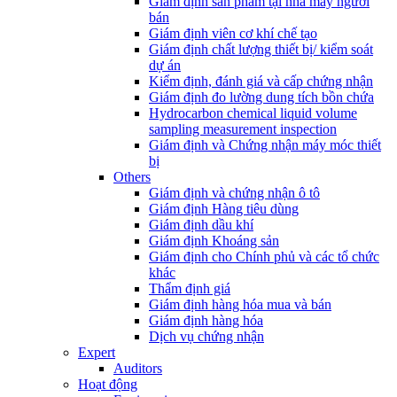
Giám định sản phẩm tại nhà máy người
bán
Giám định viên cơ khí chế tạo
Giám định chất lượng thiết bị/ kiểm soát
dự án
Kiểm định, đánh giá và cấp chứng nhận
Giám định đo lường dung tích bồn chứa
Hydrocarbon chemical liquid volume
sampling measurement inspection
Giám định và Chứng nhận máy móc thiết
bị
Others
Giám định và chứng nhận ô tô
Giám định Hàng tiêu dùng
Giám định dầu khí
Giám định Khoáng sản
Giám định cho Chính phủ và các tổ chức
khác
Thẩm định giá
Giám định hàng hóa mua và bán
Giám định hàng hóa
Dịch vụ chứng nhận
Expert
Auditors
Hoạt động