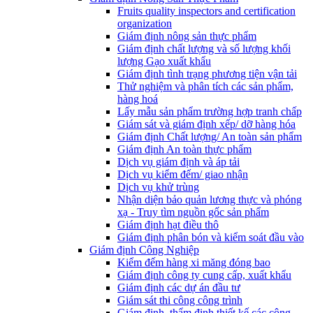
Fruits quality inspectors and certification
organization
Giám định nông sản thực phẩm
Giám định chất lượng và số lượng khối
lượng Gạo xuất khẩu
Giám định tình trạng phương tiện vận tải
Thử nghiệm và phân tích các sản phẩm,
hàng hoá
Lấy mẫu sản phẩm trường hợp tranh chấp
Giám sát và giám định xếp/ dỡ hàng hóa
Giám định Chất lượng/ An toàn sản phẩm
Giám định An toàn thực phẩm
Dịch vụ giám định và áp tải
Dịch vụ kiểm đếm/ giao nhận
Dịch vụ khử trùng
Nhận diện bảo quản lương thực và phóng
xạ - Truy tìm nguồn gốc sản phẩm
Giám định hạt điều thô
Giám định phân bón và kiểm soát đầu vào
Giám định Công Nghiệp
Kiểm đếm hàng xi măng đóng bao
Giám định công ty cung cấp, xuất khẩu
Giám định các dự án đầu tư
Giám sát thi công công trình
Giám định, thẩm định thiết kế các công