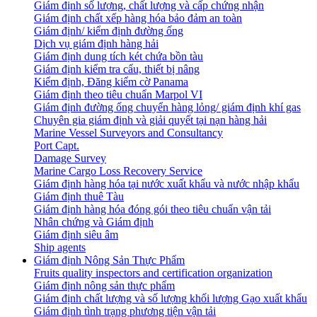
Giám định số lượng, chất lượng và cấp chứng nhận
Giám định chất xếp hàng hóa bảo đảm an toàn
Giám định/ kiểm định đường ống
Dịch vụ giám định hàng hải
Giám định dung tích két chứa bồn tàu
Giám định kiểm tra cẩu, thiết bị nâng
Kiểm định, Đăng kiểm cờ Panama
Giám định theo tiêu chuẩn Marpol VI
Giám định đường ống chuyển hàng lỏng/ giám định khí gas
Chuyên gia giám định và giải quyết tại nạn hàng hải
Marine Vessel Surveyors and Consultancy
Port Capt.
Damage Survey
Marine Cargo Loss Recovery Service
Giám định hàng hóa tại nước xuất khẩu và nước nhập khẩu
Giám định thuê Tàu
Giám định hàng hóa đóng gói theo tiêu chuẩn vận tải
Nhân chứng và Giám định
Giám định siêu âm
Ship agents
Giám định Nông Sản Thực Phẩm
Fruits quality inspectors and certification organization
Giám định nông sản thực phẩm
Giám định chất lượng và số lượng khối lượng Gạo xuất khẩu
Giám định tình trạng phương tiện vận tải