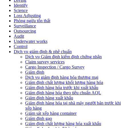
Diving
Identify
Science
Loss Adjusting
Phòng ngừa tổn thất
Surveillance
Outsourcing
Audit
Underwater works
Control
Dịch vụ giám định & phê chuẩn
Dịch vụ Giám định kiểm định chứng nhận
Claim survey services
Cargo Inspection / Cargo Survey
Giám định
Dịch vụ giám định hàng hóa thương mại
Giám định chất lượng khối lượng hàng hóa
Giám định hàng hóa trước khi xuất khẩu
Giám định hàng hóa theo tiêu chuẩn AQL
Giám định hàng xuất khẩu
Giám định hàng hóa tại nhà máy người bán trước khi
xếp hàng
Giám sát xếp hàng container
Giám định gạo
Giám định chất lượng hàng hóa xuất khẩu