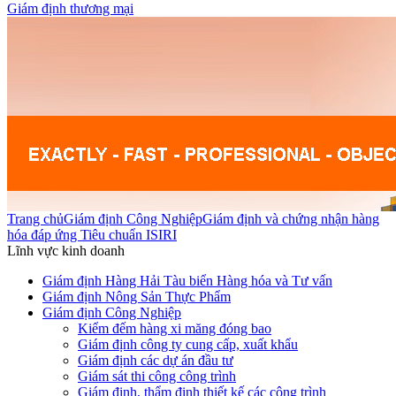
Giám định thương mại
Trang chủ
Giám định Công Nghiệp
Giám định và chứng nhận hàng
hóa đáp ứng Tiêu chuẩn ISIRI
Lĩnh vực kinh doanh
Giám định Hàng Hải Tàu biển Hàng hóa và Tư vấn
Giám định Nông Sản Thực Phẩm
Giám định Công Nghiệp
Kiểm đếm hàng xi măng đóng bao
Giám định công ty cung cấp, xuất khẩu
Giám định các dự án đầu tư
Giám sát thi công công trình
Giám định, thẩm định thiết kế các công trình