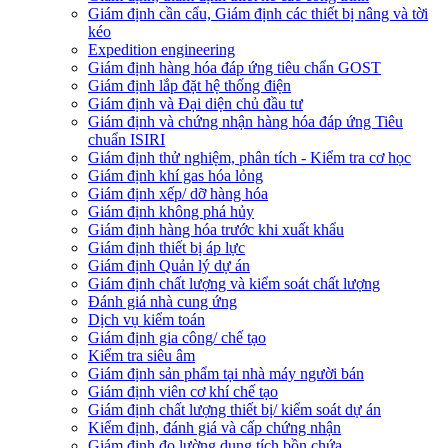
Giám định cần cẩu, Giám định các thiết bị nâng và tời
kéo
Expedition engineering
Giám định hàng hóa đáp ứng tiêu chẩn GOST
Giám định lắp đặt hệ thống điện
Giám định và Đại diện chủ đầu tư
Giám định và chứng nhận hàng hóa đáp ứng Tiêu
chuẩn ISIRI
Giám định thử nghiệm, phân tích - Kiểm tra cơ học
Giám định khí gas hóa lỏng
Giám định xếp/ dỡ hàng hóa
Giám định không phá hủy
Giám định hàng hóa trước khi xuất khẩu
Giám định thiết bị áp lực
Giám định Quản lý dự án
Giám định chất lượng và kiểm soát chất lượng
Đánh giá nhà cung ứng
Dịch vụ kiểm toán
Giám định gia công/ chế tạo
Kiểm tra siêu âm
Giám định sản phẩm tại nhà máy người bán
Giám định viên cơ khí chế tạo
Giám định chất lượng thiết bị/ kiểm soát dự án
Kiểm định, đánh giá và cấp chứng nhận
Giám định đo lường dung tích bồn chứa