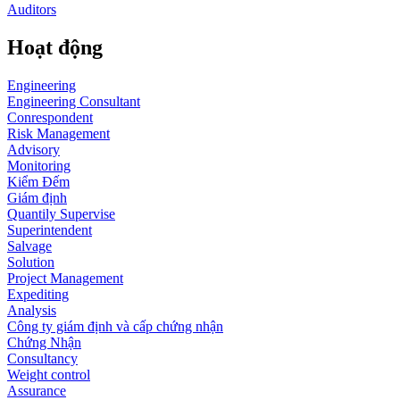
Auditors
Hoạt động
Engineering
Engineering Consultant
Conrespondent
Risk Management
Advisory
Monitoring
Kiểm Đếm
Giám định
Quantily Supervise
Superintendent
Salvage
Solution
Project Management
Expediting
Analysis
Công ty giám định và cấp chứng nhận
Chứng Nhận
Consultancy
Weight control
Assurance