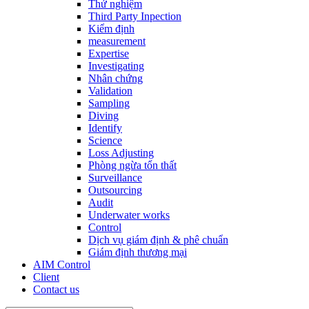
Thử nghiệm
Third Party Inpection
Kiểm định
measurement
Expertise
Investigating
Nhân chứng
Validation
Sampling
Diving
Identify
Science
Loss Adjusting
Phòng ngừa tổn thất
Surveillance
Outsourcing
Audit
Underwater works
Control
Dịch vụ giám định & phê chuẩn
Giám định thương mại
AIM Control
Client
Contact us