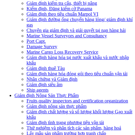
Giám định kiểm tra cẩu, thiết bị nâng
Kiểm định, Đăng kiểm cờ Panama
Giám định theo tiêu chuẩn Marpol VI
Giám định đường ống chuyển hàng lỏng/ giám định khí
gas
Chuyên gia giám định và giải quyết tại nạn hàng hải
Marine Vessel Surveyors and Consultancy
Port Capt.
Damage Survey
Marine Cargo Loss Recovery Service
Giám định hàng hóa tại nước xuất khẩu và nước nhập
khẩu
Giám định thuê Tàu
Giám định hàng hóa đóng gói theo tiêu chuẩn vận tải
Nhân chứng và Giám định
Giám định siêu âm
Ship agents
Giám định Nông Sản Thực Phẩm
Fruits quality inspectors and certification organization
Giám định nông sản thực phẩm
Giám định chất lượng và số lượng khối lượng Gạo xuất
khẩu
Giám định tình trạng phương tiện vận tải
Thử nghiệm và phân tích các sản phẩm, hàng hoá
Lấy mẫu sản phẩm trường hợp tranh chấp