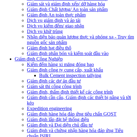
Giám sát và giám định xếp/ dỡ hàng hóa
Giám định Chất lượng/ An toàn sản phẩm
Giám định An toàn thực phẩm
Dịch vụ giám định và áp tải
Dịch vụ kiểm đếm/ giao nhận
Dịch vụ khử trùng
Nhận diện bảo quản lương thực và phóng xạ - Truy tìm
nguồn gốc sản phẩm
Giám định hạt điều thô
Giám định phân bón và kiểm soát đầu vào
Giám định Công Nghiệp
Kiểm đếm hàng xi măng đóng bao
Giám định công ty cung cấp, xuất khẩu
Bulk Cement inspection tallying
Giám định các dự án đầu tư
Giám sát thi công công trình
Giám định, thẩm định thiết kế các công trình
Giám định cần cẩu, Giám định các thiết bị nâng và tời
kéo
Expedition engineering
Giám định hàng hóa đáp ứng tiêu chẩn GOST
Giám định lắp đặt hệ thống điện
Giám định và Đại diện chủ đầu tư
Giám định và chứng nhận hàng hóa đáp ứng Tiêu
chuẩn ISIRI