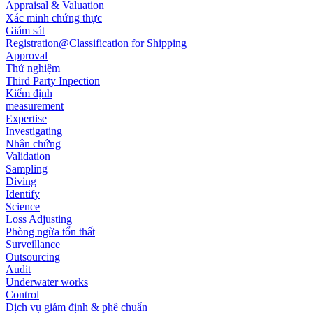
Appraisal & Valuation
Xác minh chứng thực
Giám sát
Registration@Classification for Shipping
Approval
Thử nghiệm
Third Party Inpection
Kiểm định
measurement
Expertise
Investigating
Nhân chứng
Validation
Sampling
Diving
Identify
Science
Loss Adjusting
Phòng ngừa tổn thất
Surveillance
Outsourcing
Audit
Underwater works
Control
Dịch vụ giám định & phê chuẩn