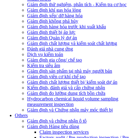
Giám định thử nghiệm, phân tích - Kiểm tra cơ học
Giám định khí gas hóa lỏng
Giám định xếp/ dỡ hàng hóa
Giám định không phá hủy
Giám định hàng hóa trước khi xuất khẩu
Giám định thiết bị áp lực
Giám định Quản lý dự án
Giám định chất lượng và kiểm soát chất lượng
Đánh giá nhà cung ứng
Dịch vụ kiểm toán
Giám định gia công/ chế tạo
Kiểm tra siêu âm
Giám định sản phẩm tại nhà máy người bán
Giám định viên cơ khí chế tạo
Giám định chất lượng thiết bị/ kiểm soát dự án
Kiểm định, đánh giá và cấp chứng nhận
Giám định đo lường dung tích bồn chứa
Hydrocarbon chemical liquid volume sampling
measurement inspection
Giám định và Chứng nhận máy móc thiết bị
Others
Giám định và chứng nhận ô tô
Giám định Hàng tiêu dùng
Claim inspection services
Factory audit / Pre-production inspection / Pre-