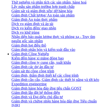
Thử nghiệm và phân tích các sản phẩm, hàng hoá
Lấy mẫu sản phẩm trường hợp tranh chấp
Giám sát và giám định xếp/ dỡ hàng hóa
Giám định Chất lượng/ An toàn sản phẩm
Giám định An toàn thực phẩm
Dịch vụ giám định và áp tải
Dịch vụ kiểm đếm/ giao nhận
Dịch vụ khử trùng
Nhận diện bảo quản lương thực và phóng xạ - Truy tìm
nguồn gốc sản phẩm
Giám định hạt điều thô
Giám định phân bón và kiểm soát đầu vào
Giám định Công Nghiệp
Kiểm đếm hàng xi măng đóng bao
Giám định công ty cung cấp, xuất khẩu
Giám định các dự án đầu tư
Giám sát thi công công trình
Giám định, thẩm định thiết kế các công trình
Giám định cần cẩu, Giám định các thiết bị nâng và tời kéo
Expedition engineering
Giám định hàng hóa đáp ứng tiêu chẩn GOST
Giám định lắp đặt hệ thống điện
Giám định và Đại diện chủ đầu tư
Giám định và chứng nhận hàng hóa đáp ứng Tiêu chuẩn
ISIRI