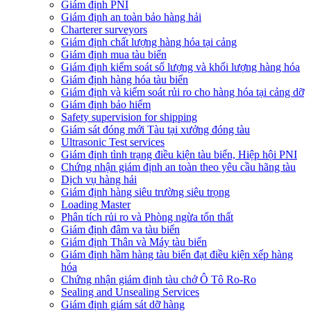
Giám định PNI
Giám định an toàn bảo hàng hải
Charterer surveyors
Giám định chất lượng hàng hóa tại cảng
​Giám định mua tàu biển
Giám định kiểm soát số lượng và khối lượng hàng hóa
Giám định hàng hóa tàu biển
Giám định và kiểm soát rủi ro cho hàng hóa tại cảng dỡ
Giám định bảo hiểm
Safety supervision for shipping
Giám sát đóng mới Tàu tại xưởng đóng tàu
Ultrasonic Test services
Giám định tình trạng điều kiện tàu biển, Hiệp hội PNI
Chứng nhận giám định an toàn theo yêu cầu hãng tàu
Dịch vụ hàng hải
Giám định hàng siêu trường siêu trọng
Loading Master
Phân tích rủi ro và Phòng ngừa tổn thất
​Giám định đâm va tàu biển
Giám định Thân và Máy tàu biển
​Giám định hầm hàng tàu biển đạt điều kiện xếp hàng
hóa
Chứng nhận giám định tàu chở Ô Tô Ro-Ro
Sealing and Unsealing Services
Giám định giám sát dỡ hàng