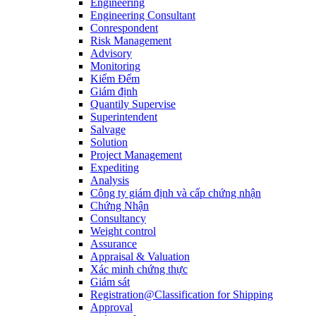
Engineering
Engineering Consultant
Conrespondent
Risk Management
Advisory
Monitoring
Kiểm Đếm
Giám định
Quantily Supervise
Superintendent
Salvage
Solution
Project Management
Expediting
Analysis
Công ty giám định và cấp chứng nhận
Chứng Nhận
Consultancy
Weight control
Assurance
Appraisal & Valuation
Xác minh chứng thực
Giám sát
Registration@Classification for Shipping
Approval