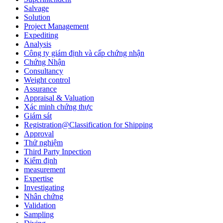
Salvage
Solution
Project Management
Expediting
Analysis
Công ty giám định và cấp chứng nhận
Chứng Nhận
Consultancy
Weight control
Assurance
Appraisal & Valuation
Xác minh chứng thực
Giám sát
Registration@Classification for Shipping
Approval
Thử nghiệm
Third Party Inpection
Kiểm định
measurement
Expertise
Investigating
Nhân chứng
Validation
Sampling