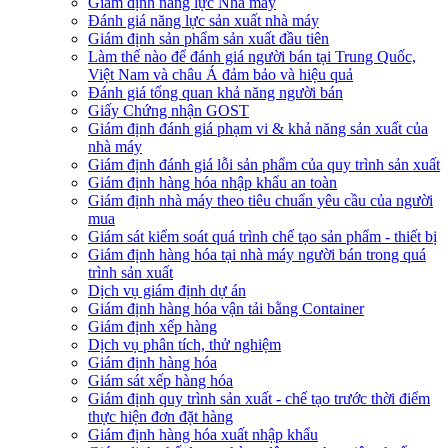
Giám định năng lực Nhà máy
Đánh giá năng lực sản xuất nhà máy
Giám định sản phẩm sản xuất đầu tiên
Làm thế nào để đánh giá người bán tại Trung Quốc,
Việt Nam và châu Á đảm bảo và hiệu quả
Đánh giá tổng quan khả năng người bán
Giấy Chứng nhận GOST
Giám định đánh giá phạm vi & khả năng sản xuất của
nhà máy
Giám định đánh giá lỗi sản phẩm của quy trình sản xuất
Giám định hàng hóa nhập khẩu an toàn
Giám định nhà máy theo tiêu chuẩn yêu cầu của người
mua
Giám sát kiểm soát quá trình chế tạo sản phẩm - thiết bị
Giám định hàng hóa tại nhà máy người bán trong quá
trình sản xuất
Dịch vụ giám định dự án
Giám định hàng hóa vận tải bằng Container
Giám định xếp hàng
Dịch vụ phân tích, thử nghiệm
Giám định hàng hóa
Giám sát xếp hàng hóa
Giám định quy trình sản xuất - chế tạo trước thời điểm
thực hiện đơn đặt hàng
Giám định hàng hóa xuất nhập khẩu