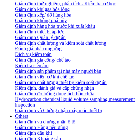
Giám định thử nghiệm, phân tích - Kiểm tra cơ học
Giám định khí gas hóa lỏng
Giám định xếp/ dỡ hàng hóa
Giám định không phá hủy
Giám định hàng hóa trước khi xuất khẩu
Giám định thiết bị áp lực
Giám định Quản lý dự án
Giám định chất lượng và kiểm soát chất lượng
Đánh giá nhà cung ứng
Dịch vụ kiểm toán
Giám định gia công/ chế tạo
Kiểm tra siêu âm
Giám định sản phẩm tại nhà máy người bán
Giám định viên cơ khí chế tạo
Giám định chất lượng thiết bị/ kiểm soát dự án
Kiểm định, đánh giá và cấp chứng nhận
Giám định đo lường dung tích bồn chứa
Hydrocarbon chemical liquid volume sampling measurement
inspection
Giám định và Chứng nhận máy móc thiết bị
Others
Giám định và chứng nhận ô tô
Giám định Hàng tiêu dùng
Giám định dầu khí
Giám định Khoáng sản