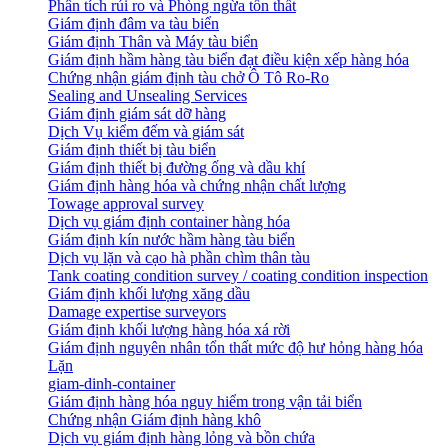
Phân tích rủi ro và Phòng ngừa tổn thất
​Giám định đâm va tàu biển
Giám định Thân và Máy tàu biển
​Giám định hầm hàng tàu biển đạt điều kiện xếp hàng hóa
Chứng nhận giám định tàu chở Ô Tô Ro-Ro
Sealing and Unsealing Services
Giám định giám sát dỡ hàng
Dịch Vụ kiểm đếm và giám sát
Giám định thiết bị tàu biển
Giám định thiết bị đường ống và dầu khí
Giám định hàng hóa và chứng nhận chất lượng
Towage approval survey
Dịch vụ giám định container hàng hóa
Giám định kín nước hầm hàng tàu biển
Dịch vụ lặn và cạo hà phần chìm thân tàu
Tank coating condition survey / coating condition inspection
Giám định khối lượng xăng dầu
Damage expertise surveyors
Giám định khối lượng hàng hóa xá rời
Giám định nguyên nhân tổn thất mức độ hư hỏng hàng hóa
Lặn
giam-dinh-container
Giám định hàng hóa nguy hiểm trong vận tải biển
Chứng nhận Giám định hàng khô
Dịch vụ giám định hàng lỏng và bồn chứa