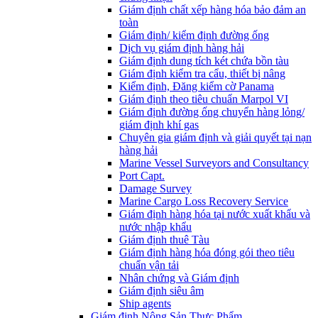
Giám định chất xếp hàng hóa bảo đảm an
toàn
Giám định/ kiểm định đường ống
Dịch vụ giám định hàng hải
Giám định dung tích két chứa bồn tàu
Giám định kiểm tra cẩu, thiết bị nâng
Kiểm định, Đăng kiểm cờ Panama
Giám định theo tiêu chuẩn Marpol VI
Giám định đường ống chuyển hàng lỏng/
giám định khí gas
Chuyên gia giám định và giải quyết tại nạn
hàng hải
Marine Vessel Surveyors and Consultancy
Port Capt.
Damage Survey
Marine Cargo Loss Recovery Service
Giám định hàng hóa tại nước xuất khẩu và
nước nhập khẩu
Giám định thuê Tàu
Giám định hàng hóa đóng gói theo tiêu
chuẩn vận tải
Nhân chứng và Giám định
Giám định siêu âm
Ship agents
Giám định Nông Sản Thực Phẩm