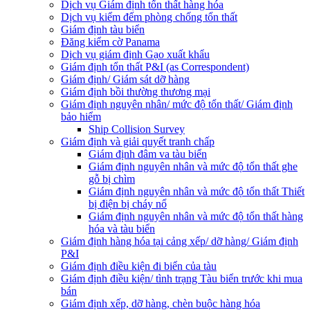
Dịch vụ Giám định tổn thất hàng hóa
Dịch vụ kiểm đếm phòng chống tổn thất
Giám định tàu biển
Đăng kiểm cờ Panama
Dịch vụ giám định Gạo xuất khẩu
Giám định tổn thất P&I (as Correspondent)
Giám định/ Giám sát dỡ hàng
Giám định bồi thường thương mại
Giám định nguyên nhân/ mức độ tổn thất/ Giám định
bảo hiểm
Ship Collision Survey
Giám định và giải quyết tranh chấp
Giám định đâm va tàu biển
Giám định nguyên nhân và mức độ tổn thất ghe
gỗ bị chìm
Giám định nguyên nhân và mức độ tổn thất Thiết
bị điện bị cháy nổ
Giám định nguyên nhân và mức độ tổn thất hàng
hóa và tàu biển
Giám định hàng hóa tại cảng xếp/ dỡ hàng/ Giám định
P&I
Giám định điều kiện đi biển của tàu
Giám định điều kiện/ tình trạng Tàu biển trước khi mua
bán
Giám định xếp, dỡ hàng, chèn buộc hàng hóa