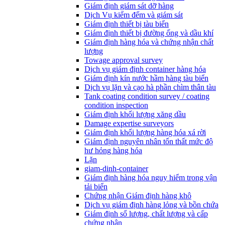
Giám định giám sát dỡ hàng
Dịch Vụ kiểm đếm và giám sát
Giám định thiết bị tàu biển
Giám định thiết bị đường ống và dầu khí
Giám định hàng hóa và chứng nhận chất
lượng
Towage approval survey
Dịch vụ giám định container hàng hóa
Giám định kín nước hầm hàng tàu biển
Dịch vụ lặn và cạo hà phần chìm thân tàu
Tank coating condition survey / coating
condition inspection
Giám định khối lượng xăng dầu
Damage expertise surveyors
Giám định khối lượng hàng hóa xá rời
Giám định nguyên nhân tổn thất mức độ
hư hỏng hàng hóa
Lặn
giam-dinh-container
Giám định hàng hóa nguy hiểm trong vận
tải biển
Chứng nhận Giám định hàng khô
Dịch vụ giám định hàng lỏng và bồn chứa
Giám định số lượng, chất lượng và cấp
chứng nhận