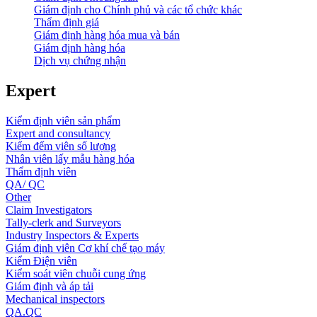
Giám định cho Chính phủ và các tổ chức khác
Thẩm định giá
Giám định hàng hóa mua và bán
Giám định hàng hóa
Dịch vụ chứng nhận
Expert
Kiểm định viên sản phẩm
Expert and consultancy
Kiểm đếm viên số lượng
Nhân viên lấy mẫu hàng hóa
Thẩm định viên
QA/ QC
Other
Claim Investigators
Tally-clerk and Surveyors
Industry Inspectors & Experts
Giám định viên Cơ khí chế tạo máy
Kiểm Điện viên
Kiểm soát viên chuỗi cung ứng
Giám định và áp tải
Mechanical inspectors
QA.QC