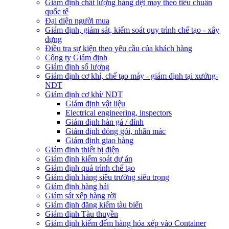
Giám định chất lượng hàng dệt may theo tiêu chuẩn
quốc tế
Đại diện người mua
Giám định, giám sát, kiểm soát quy trình chế tạo - xây
dựng
Điều tra sự kiện theo yêu cầu của khách hàng
Công ty Giám định
Giám định số lượng
Giám định cơ khí, chế tạo máy - giám định tại xưởng-
NDT
Giám định cơ khí/ NDT
Giám định vật liệu
Electrical engineering, inspectors
Giám định hàn gá / đính
Giám định đóng gói, nhãn mác
Giám định giao hàng
Giám định thiết bị điện
Giám định kiểm soát dự án
Giám định quá trình chế tạo
Giám định hàng siêu trường siêu trọng
Giám định hàng hải
Giám sát xếp hàng rời
Giám định đăng kiểm tàu biển
Giám định Tàu thuyền
Giám định kiểm đếm hàng hóa xếp vào Container