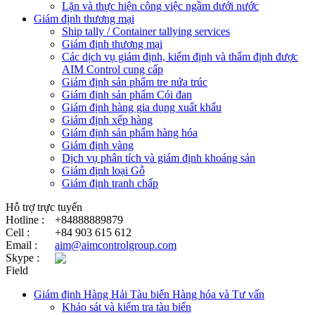
Lặn và thực hiện công việc ngầm dưới nước
Giám định thương mại
Ship tally / Container tallying services
Giám định thương mại
Các dịch vụ giám định, kiểm định và thẩm định được
AIM Control cung cấp
Giám định sản phẩm tre nứa trúc
Giám định sản phẩm Cói đan
Giám định hàng gia dụng xuất khẩu
Giám định xếp hàng
Giám định sản phẩm hàng hóa
Giám định vàng
Dịch vụ phân tích và giám định khoáng sản
Giám định loại Gỗ
Giám định tranh chấp
Hỗ trợ trực tuyến
Hotline :
+84888889879
Cell :
+84 903 615 612
Email :
aim@aimcontrolgroup.com
Skype :
Field
Giám định Hàng Hải Tàu biển Hàng hóa và Tư vấn
Khảo sát và kiểm tra tàu biển