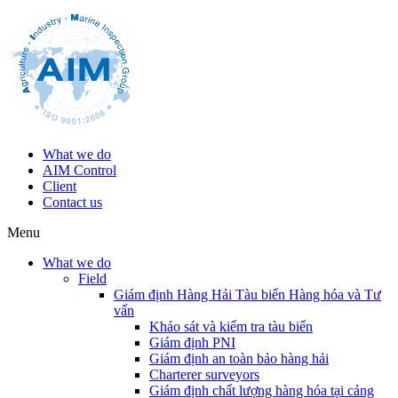
What we do
AIM Control
Client
Contact us
Menu
What we do
Field
Giám định Hàng Hải Tàu biển Hàng hóa và Tư
vấn
Khảo sát và kiểm tra tàu biển
Giám định PNI
Giám định an toàn bảo hàng hải
Charterer surveyors
Giám định chất lượng hàng hóa tại cảng