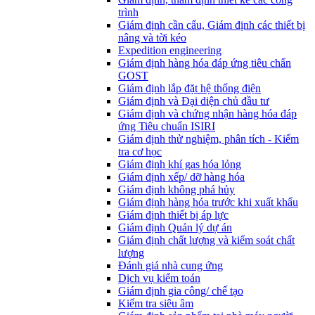
trình
Giám định cần cẩu, Giám định các thiết bị
nâng và tời kéo
Expedition engineering
Giám định hàng hóa đáp ứng tiêu chẩn
GOST
Giám định lắp đặt hệ thống điện
Giám định và Đại diện chủ đầu tư
Giám định và chứng nhận hàng hóa đáp
ứng Tiêu chuẩn ISIRI
Giám định thử nghiệm, phân tích - Kiểm
tra cơ học
Giám định khí gas hóa lỏng
Giám định xếp/ dỡ hàng hóa
Giám định không phá hủy
Giám định hàng hóa trước khi xuất khẩu
Giám định thiết bị áp lực
Giám định Quản lý dự án
Giám định chất lượng và kiểm soát chất
lượng
Đánh giá nhà cung ứng
Dịch vụ kiểm toán
Giám định gia công/ chế tạo
Kiểm tra siêu âm