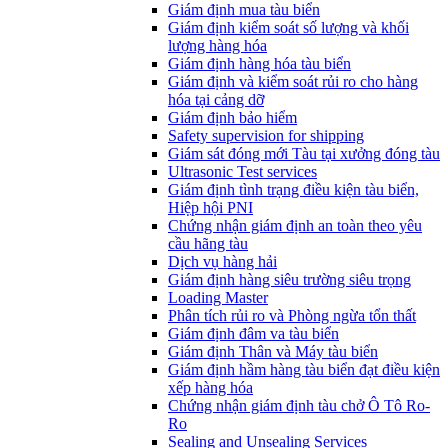
​Giám định mua tàu biển
Giám định kiểm soát số lượng và khối
lượng hàng hóa
Giám định hàng hóa tàu biển
Giám định và kiểm soát rủi ro cho hàng
hóa tại cảng dỡ
Giám định bảo hiểm
Safety supervision for shipping
Giám sát đóng mới Tàu tại xưởng đóng tàu
Ultrasonic Test services
Giám định tình trạng điều kiện tàu biển,
Hiệp hội PNI
Chứng nhận giám định an toàn theo yêu
cầu hãng tàu
Dịch vụ hàng hải
Giám định hàng siêu trường siêu trọng
Loading Master
Phân tích rủi ro và Phòng ngừa tổn thất
​Giám định đâm va tàu biển
Giám định Thân và Máy tàu biển
​Giám định hầm hàng tàu biển đạt điều kiện
xếp hàng hóa
Chứng nhận giám định tàu chở Ô Tô Ro-
Ro
Sealing and Unsealing Services