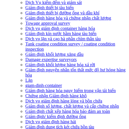
Dịch Vụ kiểm đếm và giám sát
Giám định thiết bị tàu biển
Giám định thiết bị đường ống và dầu khí
Giám định hàng hóa và chứng nhận chất lượng
Towage approval survey
Dịch vụ giám định container hàng hóa
Giám định kín nước hầm hàng tàu biển
Dịch vụ lặn và cạo hà phần chìm thân tàu
Tank coating condition survey / coating condition
inspection
Giám định khối lượng xăng dầu
Damage expertise surveyors
Giám định khối lượng hàng hóa xá rời
Giám định nguyên nhân tổn thất mức độ hư hỏng hàng
hóa
Lặn
giam-dinh-container
Giám định hàng hóa nguy hiểm trong vận tải biển
Chứng nhận Giám định hàng khô
Dịch vụ giám định hàng lỏng và bồn chứa
Giám định số lượng, chất lượng và cấp chứng nhận
Giám định chất xếp hàng hóa bảo đảm an toàn
Giám định/ kiểm định đường ống
Dịch vụ giám định hàng hải
Giám định dung tích két chứa bồn tàu