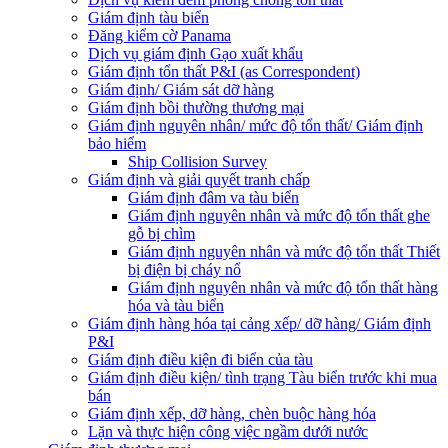
Giám định tàu biển
Đăng kiểm cờ Panama
Dịch vụ giám định Gạo xuất khẩu
Giám định tổn thất P&I (as Correspondent)
Giám định/ Giám sát dỡ hàng
Giám định bồi thường thương mại
Giám định nguyên nhân/ mức độ tổn thất/ Giám định
bảo hiểm
Ship Collision Survey
Giám định và giải quyết tranh chấp
Giám định đâm va tàu biển
Giám định nguyên nhân và mức độ tổn thất ghe
gỗ bị chìm
Giám định nguyên nhân và mức độ tổn thất Thiết
bị điện bị cháy nổ
Giám định nguyên nhân và mức độ tổn thất hàng
hóa và tàu biển
Giám định hàng hóa tại cảng xếp/ dỡ hàng/ Giám định
P&I
Giám định điều kiện đi biển của tàu
Giám định điều kiện/ tình trạng Tàu biển trước khi mua
bán
Giám định xếp, dỡ hàng, chèn buộc hàng hóa
Lặn và thực hiện công việc ngầm dưới nước