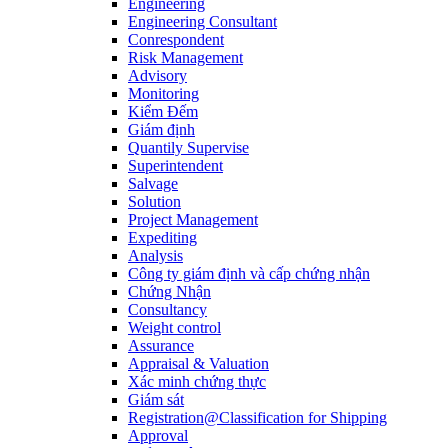
Engineering
Engineering Consultant
Conrespondent
Risk Management
Advisory
Monitoring
Kiểm Đếm
Giám định
Quantily Supervise
Superintendent
Salvage
Solution
Project Management
Expediting
Analysis
Công ty giám định và cấp chứng nhận
Chứng Nhận
Consultancy
Weight control
Assurance
Appraisal & Valuation
Xác minh chứng thực
Giám sát
Registration@Classification for Shipping
Approval