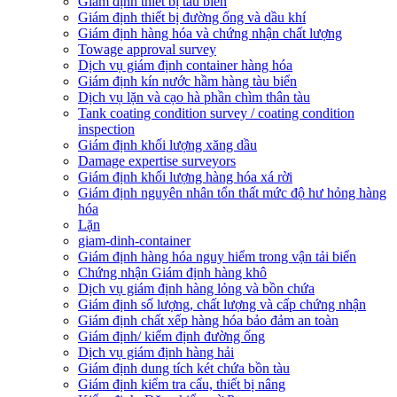
Giám định thiết bị tàu biển
Giám định thiết bị đường ống và dầu khí
Giám định hàng hóa và chứng nhận chất lượng
Towage approval survey
Dịch vụ giám định container hàng hóa
Giám định kín nước hầm hàng tàu biển
Dịch vụ lặn và cạo hà phần chìm thân tàu
Tank coating condition survey / coating condition
inspection
Giám định khối lượng xăng dầu
Damage expertise surveyors
Giám định khối lượng hàng hóa xá rời
Giám định nguyên nhân tổn thất mức độ hư hỏng hàng
hóa
Lặn
giam-dinh-container
Giám định hàng hóa nguy hiểm trong vận tải biển
Chứng nhận Giám định hàng khô
Dịch vụ giám định hàng lỏng và bồn chứa
Giám định số lượng, chất lượng và cấp chứng nhận
Giám định chất xếp hàng hóa bảo đảm an toàn
Giám định/ kiểm định đường ống
Dịch vụ giám định hàng hải
Giám định dung tích két chứa bồn tàu
Giám định kiểm tra cẩu, thiết bị nâng