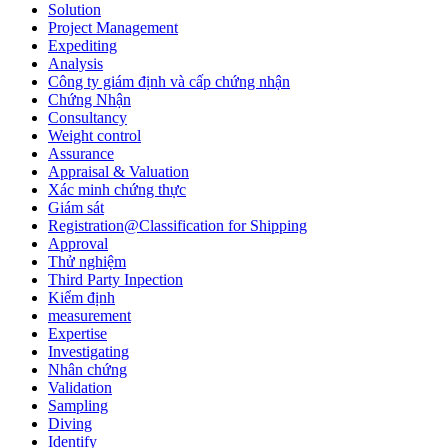
Solution
Project Management
Expediting
Analysis
Công ty giám định và cấp chứng nhận
Chứng Nhận
Consultancy
Weight control
Assurance
Appraisal & Valuation
Xác minh chứng thực
Giám sát
Registration@Classification for Shipping
Approval
Thử nghiệm
Third Party Inpection
Kiểm định
measurement
Expertise
Investigating
Nhân chứng
Validation
Sampling
Diving
Identify