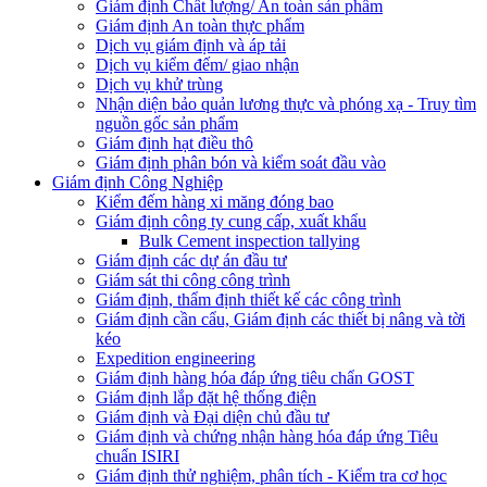
Giám định Chất lượng/ An toàn sản phẩm
Giám định An toàn thực phẩm
Dịch vụ giám định và áp tải
Dịch vụ kiểm đếm/ giao nhận
Dịch vụ khử trùng
Nhận diện bảo quản lương thực và phóng xạ - Truy tìm
nguồn gốc sản phẩm
Giám định hạt điều thô
Giám định phân bón và kiểm soát đầu vào
Giám định Công Nghiệp
Kiểm đếm hàng xi măng đóng bao
Giám định công ty cung cấp, xuất khẩu
Bulk Cement inspection tallying
Giám định các dự án đầu tư
Giám sát thi công công trình
Giám định, thẩm định thiết kế các công trình
Giám định cần cẩu, Giám định các thiết bị nâng và tời
kéo
Expedition engineering
Giám định hàng hóa đáp ứng tiêu chẩn GOST
Giám định lắp đặt hệ thống điện
Giám định và Đại diện chủ đầu tư
Giám định và chứng nhận hàng hóa đáp ứng Tiêu
chuẩn ISIRI
Giám định thử nghiệm, phân tích - Kiểm tra cơ học