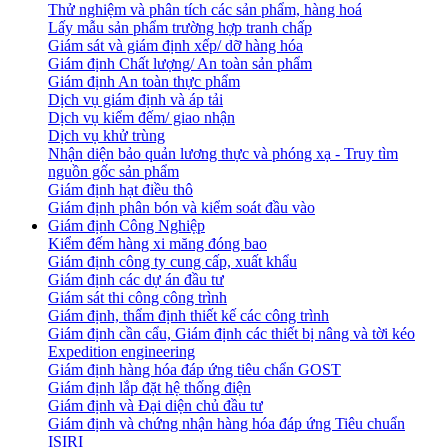
Thử nghiệm và phân tích các sản phẩm, hàng hoá
Lấy mẫu sản phẩm trường hợp tranh chấp
Giám sát và giám định xếp/ dỡ hàng hóa
Giám định Chất lượng/ An toàn sản phẩm
Giám định An toàn thực phẩm
Dịch vụ giám định và áp tải
Dịch vụ kiểm đếm/ giao nhận
Dịch vụ khử trùng
Nhận diện bảo quản lương thực và phóng xạ - Truy tìm
nguồn gốc sản phẩm
Giám định hạt điều thô
Giám định phân bón và kiểm soát đầu vào
Giám định Công Nghiệp
Kiểm đếm hàng xi măng đóng bao
Giám định công ty cung cấp, xuất khẩu
Giám định các dự án đầu tư
Giám sát thi công công trình
Giám định, thẩm định thiết kế các công trình
Giám định cần cẩu, Giám định các thiết bị nâng và tời kéo
Expedition engineering
Giám định hàng hóa đáp ứng tiêu chẩn GOST
Giám định lắp đặt hệ thống điện
Giám định và Đại diện chủ đầu tư
Giám định và chứng nhận hàng hóa đáp ứng Tiêu chuẩn
ISIRI