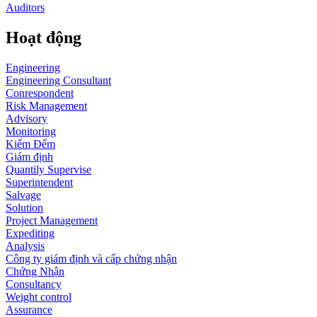
Auditors
Hoạt động
Engineering
Engineering Consultant
Conrespondent
Risk Management
Advisory
Monitoring
Kiểm Đếm
Giám định
Quantily Supervise
Superintendent
Salvage
Solution
Project Management
Expediting
Analysis
Công ty giám định và cấp chứng nhận
Chứng Nhận
Consultancy
Weight control
Assurance