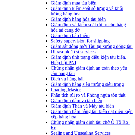
​Giám định mua tàu biển
Giám định kiểm soát số lượng và khối
lượng hàng hóa
Giám định hàng hóa tàu biển
Giám định và kiểm soát rủi ro cho hàng
hóa tại cảng dỡ
Giám định bảo hiểm
Safety supervision for shipping
Giám sát đóng mới Tàu tại xưởng đóng tàu
Ultrasonic Test services
Giám định tình trạng điều kiện tàu biển,
Hiệp hội PNI
Chứng nhận giám định an toàn theo yêu
cầu hãng tàu
Dịch vụ hàng hải
Giám định hàng siêu trường siêu trọng
Loading Master
Phân tích rủi ro và Phòng ngừa tổn thất
​Giám định đâm va tàu biển
Giám định Thân và Máy tàu biển
​Giám định hầm hàng tàu biển đạt điều kiện
xếp hàng hóa
Chứng nhận giám định tàu chở Ô Tô Ro-
Ro
Sealing and Unsealing Services