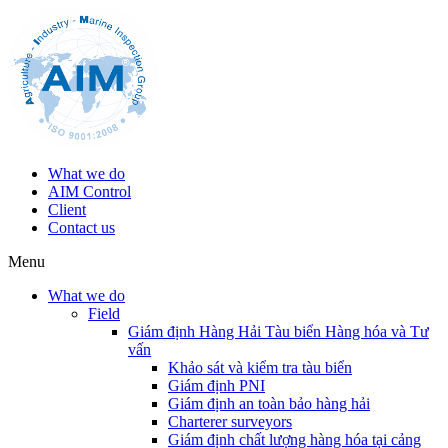
What we do
AIM Control
Client
Contact us
Menu
What we do
Field
Giám định Hàng Hải Tàu biển Hàng hóa và Tư
vấn
Khảo sát và kiểm tra tàu biển
Giám định PNI
Giám định an toàn bảo hàng hải
Charterer surveyors
Giám định chất lượng hàng hóa tại cảng