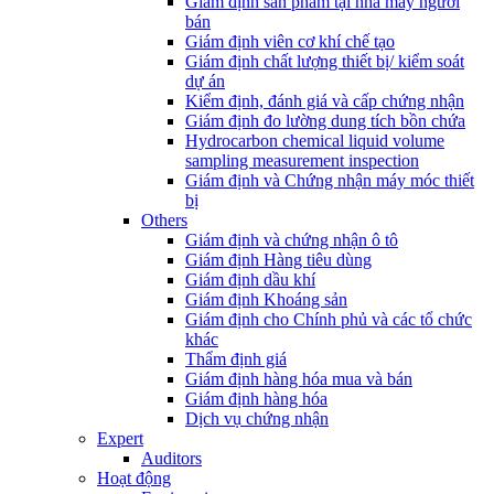
Giám định sản phẩm tại nhà máy người
bán
Giám định viên cơ khí chế tạo
Giám định chất lượng thiết bị/ kiểm soát
dự án
Kiểm định, đánh giá và cấp chứng nhận
Giám định đo lường dung tích bồn chứa
Hydrocarbon chemical liquid volume
sampling measurement inspection
Giám định và Chứng nhận máy móc thiết
bị
Others
Giám định và chứng nhận ô tô
Giám định Hàng tiêu dùng
Giám định dầu khí
Giám định Khoáng sản
Giám định cho Chính phủ và các tổ chức
khác
Thẩm định giá
Giám định hàng hóa mua và bán
Giám định hàng hóa
Dịch vụ chứng nhận
Expert
Auditors
Hoạt động