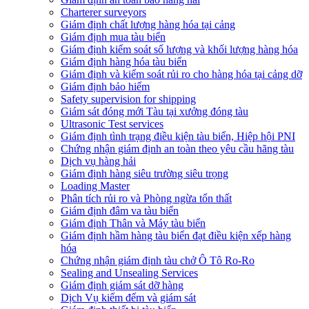
Charterer surveyors
Giám định chất lượng hàng hóa tại cảng
​Giám định mua tàu biển
Giám định kiểm soát số lượng và khối lượng hàng hóa
Giám định hàng hóa tàu biển
Giám định và kiểm soát rủi ro cho hàng hóa tại cảng dỡ
Giám định bảo hiểm
Safety supervision for shipping
Giám sát đóng mới Tàu tại xưởng đóng tàu
Ultrasonic Test services
Giám định tình trạng điều kiện tàu biển, Hiệp hội PNI
Chứng nhận giám định an toàn theo yêu cầu hãng tàu
Dịch vụ hàng hải
Giám định hàng siêu trường siêu trọng
Loading Master
Phân tích rủi ro và Phòng ngừa tổn thất
​Giám định đâm va tàu biển
Giám định Thân và Máy tàu biển
​Giám định hầm hàng tàu biển đạt điều kiện xếp hàng
hóa
Chứng nhận giám định tàu chở Ô Tô Ro-Ro
Sealing and Unsealing Services
Giám định giám sát dỡ hàng
Dịch Vụ kiểm đếm và giám sát