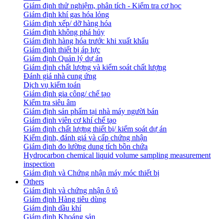
Giám định thử nghiệm, phân tích - Kiểm tra cơ học
Giám định khí gas hóa lỏng
Giám định xếp/ dỡ hàng hóa
Giám định không phá hủy
Giám định hàng hóa trước khi xuất khẩu
Giám định thiết bị áp lực
Giám định Quản lý dự án
Giám định chất lượng và kiểm soát chất lượng
Đánh giá nhà cung ứng
Dịch vụ kiểm toán
Giám định gia công/ chế tạo
Kiểm tra siêu âm
Giám định sản phẩm tại nhà máy người bán
Giám định viên cơ khí chế tạo
Giám định chất lượng thiết bị/ kiểm soát dự án
Kiểm định, đánh giá và cấp chứng nhận
Giám định đo lường dung tích bồn chứa
Hydrocarbon chemical liquid volume sampling measurement
inspection
Giám định và Chứng nhận máy móc thiết bị
Others
Giám định và chứng nhận ô tô
Giám định Hàng tiêu dùng
Giám định dầu khí
Giám định Khoáng sản