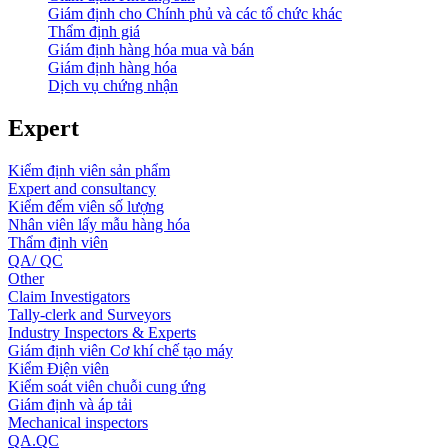
Giám định cho Chính phủ và các tổ chức khác
Thẩm định giá
Giám định hàng hóa mua và bán
Giám định hàng hóa
Dịch vụ chứng nhận
Expert
Kiểm định viên sản phẩm
Expert and consultancy
Kiểm đếm viên số lượng
Nhân viên lấy mẫu hàng hóa
Thẩm định viên
QA/ QC
Other
Claim Investigators
Tally-clerk and Surveyors
Industry Inspectors & Experts
Giám định viên Cơ khí chế tạo máy
Kiểm Điện viên
Kiểm soát viên chuỗi cung ứng
Giám định và áp tải
Mechanical inspectors
QA.QC