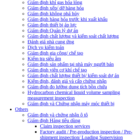
Giám định khí gas hóa lỏng
Giám định xếp/ dỡ hàng hóa
Giám định không phá hủy
Giám định hàng hóa trước khi xuất khẩu
Giám định thiết bị áp lực
Giám định Quản lý dự án
Giám định chất lượng và kiểm soát chất lượng
Đánh giá nhà cung ứng
Dịch vụ kiểm toán
Giám định gia công/ chế tạo
Kiểm tra siêu âm
Giám định sản phẩm tại nhà máy người bán
Giám định viên cơ khí chế tạo
Giám định chất lượng thiết bị/ kiểm soát dự án
Kiểm định, đánh giá và cấp chứng nhận
Giám định đo lường dung tích bồn chứa
Hydrocarbon chemical liquid volume sampling
measurement inspection
Giám định và Chứng nhận máy móc thiết bị
Others
Giám định và chứng nhận ô tô
Giám định Hàng tiêu dùng
Claim inspection services
Factory audit / Pre-production inspection / Pre-
shipment inspection/ Loading Supervision