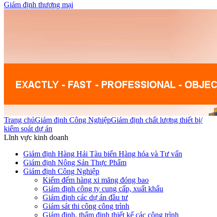
Giám định thương mại
Trang chủ
Giám định Công Nghiệp
Giám định chất lượng thiết bị/
kiểm soát dự án
Lĩnh vực kinh doanh
Giám định Hàng Hải Tàu biển Hàng hóa và Tư vấn
Giám định Nông Sản Thực Phẩm
Giám định Công Nghiệp
Kiểm đếm hàng xi măng đóng bao
Giám định công ty cung cấp, xuất khẩu
Giám định các dự án đầu tư
Giám sát thi công công trình
Giám định, thẩm định thiết kế các công trình