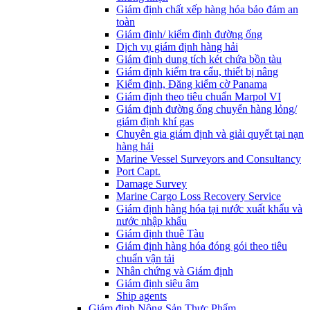
Giám định chất xếp hàng hóa bảo đảm an
toàn
Giám định/ kiểm định đường ống
Dịch vụ giám định hàng hải
Giám định dung tích két chứa bồn tàu
Giám định kiểm tra cẩu, thiết bị nâng
Kiểm định, Đăng kiểm cờ Panama
Giám định theo tiêu chuẩn Marpol VI
Giám định đường ống chuyển hàng lỏng/
giám định khí gas
Chuyên gia giám định và giải quyết tại nạn
hàng hải
Marine Vessel Surveyors and Consultancy
Port Capt.
Damage Survey
Marine Cargo Loss Recovery Service
Giám định hàng hóa tại nước xuất khẩu và
nước nhập khẩu
Giám định thuê Tàu
Giám định hàng hóa đóng gói theo tiêu
chuẩn vận tải
Nhân chứng và Giám định
Giám định siêu âm
Ship agents
Giám định Nông Sản Thực Phẩm