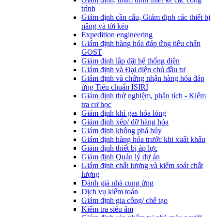
trình
Giám định cần cẩu, Giám định các thiết bị
nâng và tời kéo
Expedition engineering
Giám định hàng hóa đáp ứng tiêu chẩn
GOST
Giám định lắp đặt hệ thống điện
Giám định và Đại diện chủ đầu tư
Giám định và chứng nhận hàng hóa đáp
ứng Tiêu chuẩn ISIRI
Giám định thử nghiệm, phân tích - Kiểm
tra cơ học
Giám định khí gas hóa lỏng
Giám định xếp/ dỡ hàng hóa
Giám định không phá hủy
Giám định hàng hóa trước khi xuất khẩu
Giám định thiết bị áp lực
Giám định Quản lý dự án
Giám định chất lượng và kiểm soát chất
lượng
Đánh giá nhà cung ứng
Dịch vụ kiểm toán
Giám định gia công/ chế tạo
Kiểm tra siêu âm