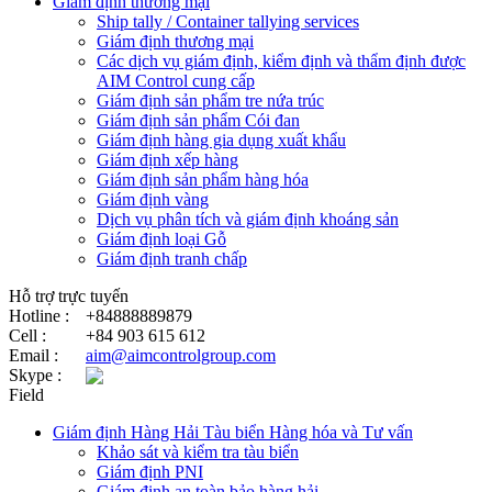
Giám định thương mại
Ship tally / Container tallying services
Giám định thương mại
Các dịch vụ giám định, kiểm định và thẩm định được
AIM Control cung cấp
Giám định sản phẩm tre nứa trúc
Giám định sản phẩm Cói đan
Giám định hàng gia dụng xuất khẩu
Giám định xếp hàng
Giám định sản phẩm hàng hóa
Giám định vàng
Dịch vụ phân tích và giám định khoáng sản
Giám định loại Gỗ
Giám định tranh chấp
Hỗ trợ trực tuyến
Hotline :
+84888889879
Cell :
+84 903 615 612
Email :
aim@aimcontrolgroup.com
Skype :
Field
Giám định Hàng Hải Tàu biển Hàng hóa và Tư vấn
Khảo sát và kiểm tra tàu biển
Giám định PNI
Giám định an toàn bảo hàng hải