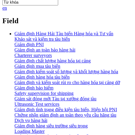
en
Field
Giám định Hàng Hải Tàu biển Hàng hóa và Tư vấn
Khảo sát và kiểm tra tàu biển
Giám định PNI
Giám định an toàn bảo hàng hải
Charterer surveyors
Giám định chất lượng hàng hóa tại cảng
​Giám định mua tàu biển
Giám định kiểm soát số lượng và khối lượng hàng hóa
Giám định hàng hóa tàu biển
Giám định và kiểm soát rủi ro cho hàng hóa tại cảng dỡ
Giám định bảo hiểm
Safety supervision for shipping
Giám sát đóng mới Tàu tại xưởng đóng tàu
Ultrasonic Test services
Giám định tình trạng điều kiện tàu biển, Hiệp hội PNI
Chứng nhận giám định an toàn theo yêu cầu hãng tàu
Dịch vụ hàng hải
Giám định hàng siêu trường siêu trọng
Loading Master