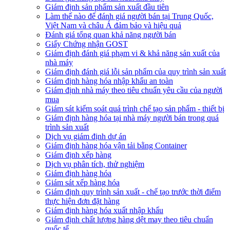
Giám định sản phẩm sản xuất đầu tiên
Làm thế nào để đánh giá người bán tại Trung Quốc,
Việt Nam và châu Á đảm bảo và hiệu quả
Đánh giá tổng quan khả năng người bán
Giấy Chứng nhận GOST
Giám định đánh giá phạm vi & khả năng sản xuất của
nhà máy
Giám định đánh giá lỗi sản phẩm của quy trình sản xuất
Giám định hàng hóa nhập khẩu an toàn
Giám định nhà máy theo tiêu chuẩn yêu cầu của người
mua
Giám sát kiểm soát quá trình chế tạo sản phẩm - thiết bị
Giám định hàng hóa tại nhà máy người bán trong quá
trình sản xuất
Dịch vụ giám định dự án
Giám định hàng hóa vận tải bằng Container
Giám định xếp hàng
Dịch vụ phân tích, thử nghiệm
Giám định hàng hóa
Giám sát xếp hàng hóa
Giám định quy trình sản xuất - chế tạo trước thời điểm
thực hiện đơn đặt hàng
Giám định hàng hóa xuất nhập khẩu
Giám định chất lượng hàng dệt may theo tiêu chuẩn
quốc tế