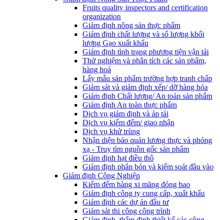
Fruits quality inspectors and certification
organization
Giám định nông sản thực phẩm
Giám định chất lượng và số lượng khối
lượng Gạo xuất khẩu
Giám định tình trạng phương tiện vận tải
Thử nghiệm và phân tích các sản phẩm,
hàng hoá
Lấy mẫu sản phẩm trường hợp tranh chấp
Giám sát và giám định xếp/ dỡ hàng hóa
Giám định Chất lượng/ An toàn sản phẩm
Giám định An toàn thực phẩm
Dịch vụ giám định và áp tải
Dịch vụ kiểm đếm/ giao nhận
Dịch vụ khử trùng
Nhận diện bảo quản lương thực và phóng
xạ - Truy tìm nguồn gốc sản phẩm
Giám định hạt điều thô
Giám định phân bón và kiểm soát đầu vào
Giám định Công Nghiệp
Kiểm đếm hàng xi măng đóng bao
Giám định công ty cung cấp, xuất khẩu
Giám định các dự án đầu tư
Giám sát thi công công trình
Giám định, thẩm định thiết kế các công