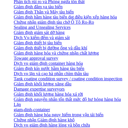
Phân tích rủi ro và Phòng ngừa tổn thất
​Giám định đâm va tàu biển
Giám định Thân và Máy tàu biển
​Giám định hầm hàng tàu biển đạt điều kiện xếp hàng hóa
Chứng nhận giám định tàu chở Ô Tô Ro-Ro
Sealing and Unsealing Services
Giám định giám sát dỡ hàng
Dịch Vụ kiểm đếm và giám sát
Giám định thiết bị tàu biển
Giám định thiết bị đường ống và dầu khí
Giám định hàng hóa và chứng nhận chất lượng
Towage approval survey
Dịch vụ giám định container hàng hóa
Giám định kín nước hầm hàng tàu biển
Dịch vụ lặn và cạo hà phần chìm thân tàu
Tank coating condition survey / coating condition inspection
Giám định khối lượng xăng dầu
Damage expertise surveyors
Giám định khối lượng hàng hóa xá rời
Giám định nguyên nhân tổn thất mức độ hư hỏng hàng hóa
Lặn
giam-dinh-container
Giám định hàng hóa nguy hiểm trong vận tải biển
Chứng nhận Giám định hàng khô
Dịch vụ giám định hàng lỏng và bồn chứa