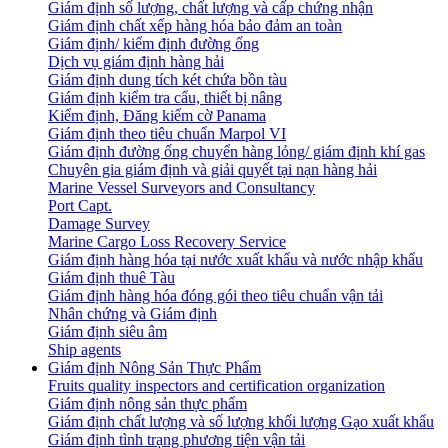
Giám định số lượng, chất lượng và cấp chứng nhận
Giám định chất xếp hàng hóa bảo đảm an toàn
Giám định/ kiểm định đường ống
Dịch vụ giám định hàng hải
Giám định dung tích két chứa bồn tàu
Giám định kiểm tra cẩu, thiết bị nâng
Kiểm định, Đăng kiểm cờ Panama
Giám định theo tiêu chuẩn Marpol VI
Giám định đường ống chuyển hàng lỏng/ giám định khí gas
Chuyên gia giám định và giải quyết tại nạn hàng hải
Marine Vessel Surveyors and Consultancy
Port Capt.
Damage Survey
Marine Cargo Loss Recovery Service
Giám định hàng hóa tại nước xuất khẩu và nước nhập khẩu
Giám định thuê Tàu
Giám định hàng hóa đóng gói theo tiêu chuẩn vận tải
Nhân chứng và Giám định
Giám định siêu âm
Ship agents
Giám định Nông Sản Thực Phẩm
Fruits quality inspectors and certification organization
Giám định nông sản thực phẩm
Giám định chất lượng và số lượng khối lượng Gạo xuất khẩu
Giám định tình trạng phương tiện vận tải