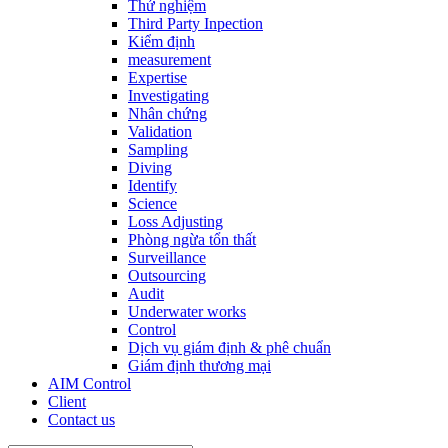
Thử nghiệm
Third Party Inpection
Kiểm định
measurement
Expertise
Investigating
Nhân chứng
Validation
Sampling
Diving
Identify
Science
Loss Adjusting
Phòng ngừa tổn thất
Surveillance
Outsourcing
Audit
Underwater works
Control
Dịch vụ giám định & phê chuẩn
Giám định thương mại
AIM Control
Client
Contact us