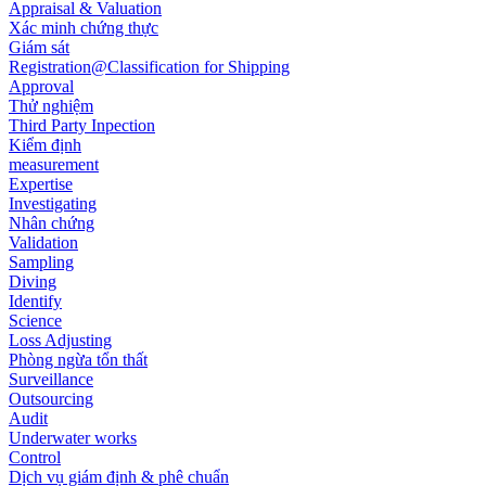
Appraisal & Valuation
Xác minh chứng thực
Giám sát
Registration@Classification for Shipping
Approval
Thử nghiệm
Third Party Inpection
Kiểm định
measurement
Expertise
Investigating
Nhân chứng
Validation
Sampling
Diving
Identify
Science
Loss Adjusting
Phòng ngừa tổn thất
Surveillance
Outsourcing
Audit
Underwater works
Control
Dịch vụ giám định & phê chuẩn