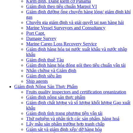
Kiểm định, Đăng kiểm cờ Panama
Giám định theo tiêu chuẩn Marpol VI
Giám định đường ống chuyển hàng lỏng/ giám định khí
gas
Chuyên gia giám định và giải quyết tại nạn hàng hải
Marine Vessel Surveyors and Consultancy
Port Capt.
Damage Survey
Marine Cargo Loss Recovery Service
Giám định hàng hóa tại nước xuất khẩu và nước nhập
khẩu
Giám định thuê Tàu
Giám định hàng hóa đóng gói theo tiêu chuẩn vận tải
Nhân chứng và Giám định
Giám định siêu âm
Ship agents
Giám định Nông Sản Thực Phẩm
Fruits quality inspectors and certification organization
Giám định nông sản thực phẩm
Giám định chất lượng và số lượng khối lượng Gạo xuất
khẩu
Giám định tình trạng phương tiện vận tải
Thử nghiệm và phân tích các sản phẩm, hàng hoá
Lấy mẫu sản phẩm trường hợp tranh chấp
Giám sát và giám định xếp/ dỡ hàng hóa