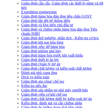
Giám định cần cẩu, Giám định các thiết bị nâng và tời
kéo
Expedition engineering
Giám định hàng hóa đáp ứng tiêu chẩn GOST
Giám định lắp đặt hệ thống điện
Giám định và Đại diện chủ đầu tư
Giám định và chứng nhận hàng hóa đáp ứng Tiêu
chuẩn ISIRI
Giám định thử nghiệm, phân tích - Kiểm tra cơ học
Giám định khí gas hóa lỏng
Giám định xếp/ dỡ hàng hóa
Giám định không phá hủy
Giám định hàng hóa trước khi xuất khẩu
Giám định thiết bị áp lực
Giám định Quản lý dự án
Giám định chất lượng và kiểm soát chất lượng
Đánh giá nhà cung ứng
Dịch vụ kiểm toán
Giám định gia công/ chế tạo
Kiểm tra siêu âm
Giám định sản phẩm tại nhà máy người bán
Giám định viên cơ khí chế tạo
Giám định chất lượng thiết bị/ kiểm soát dự án
Kiểm định, đánh giá và cấp chứng nhận
Giám định đo lường dung tích bồn chứa