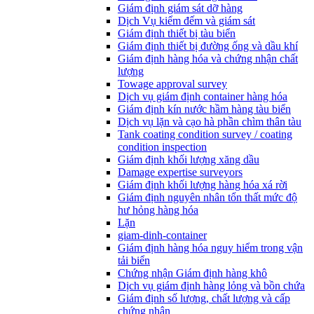
Giám định giám sát dỡ hàng
Dịch Vụ kiểm đếm và giám sát
Giám định thiết bị tàu biển
Giám định thiết bị đường ống và dầu khí
Giám định hàng hóa và chứng nhận chất
lượng
Towage approval survey
Dịch vụ giám định container hàng hóa
Giám định kín nước hầm hàng tàu biển
Dịch vụ lặn và cạo hà phần chìm thân tàu
Tank coating condition survey / coating
condition inspection
Giám định khối lượng xăng dầu
Damage expertise surveyors
Giám định khối lượng hàng hóa xá rời
Giám định nguyên nhân tổn thất mức độ
hư hỏng hàng hóa
Lặn
giam-dinh-container
Giám định hàng hóa nguy hiểm trong vận
tải biển
Chứng nhận Giám định hàng khô
Dịch vụ giám định hàng lỏng và bồn chứa
Giám định số lượng, chất lượng và cấp
chứng nhận