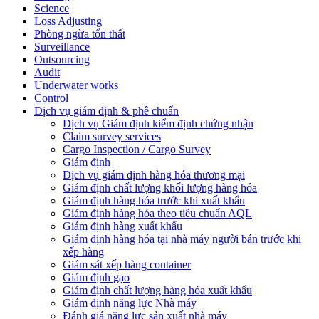
Science
Loss Adjusting
Phòng ngừa tổn thất
Surveillance
Outsourcing
Audit
Underwater works
Control
Dịch vụ giám định & phê chuẩn
Dịch vụ Giám định kiểm định chứng nhận
Claim survey services
Cargo Inspection / Cargo Survey
Giám định
Dịch vụ giám định hàng hóa thương mại
Giám định chất lượng khối lượng hàng hóa
Giám định hàng hóa trước khi xuất khẩu
Giám định hàng hóa theo tiêu chuẩn AQL
Giám định hàng xuất khẩu
Giám định hàng hóa tại nhà máy người bán trước khi
xếp hàng
Giám sát xếp hàng container
Giám định gạo
Giám định chất lượng hàng hóa xuất khẩu
Giám định năng lực Nhà máy
Đánh giá năng lực sản xuất nhà máy