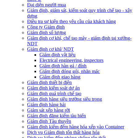
Đại diện người mua
Giám định, giám sát, kiểm soát quy trình chế tạo - xây
dựng
Điều tra sự kiện theo yêu cầu của khách hàng
Công ty Giám định
Giám định số lượng
Giám định cơ khí, chế tạo máy - giám định tại xưởng-
NDT
Giám định cơ khí/ NDT
Giám định vật liệu
Electrical engineering, inspectors
Giám định hàn gá / đính
Giám định đóng gói, nhãn mác
Giám định giao hàng
Giám định thiết bị điện
Giám định kiểm soát dự án
Giám định quá trình chế tạo
Giám định hàng siêu trường siêu trọng
Giám định hàng hải
Giám sát xếp hàng rời
Giám định đăng kiểm tàu biển
Giám định Tàu thuyền
Giám định kiểm đếm hàng hóa xếp vào Container
Dịch vụ Giám định tổn thất hàng hóa
Dịch vụ kiểm đếm phòng chống tổn thất