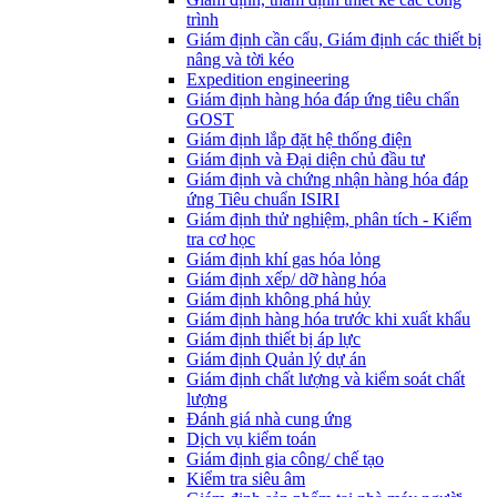
trình
Giám định cần cẩu, Giám định các thiết bị
nâng và tời kéo
Expedition engineering
Giám định hàng hóa đáp ứng tiêu chẩn
GOST
Giám định lắp đặt hệ thống điện
Giám định và Đại diện chủ đầu tư
Giám định và chứng nhận hàng hóa đáp
ứng Tiêu chuẩn ISIRI
Giám định thử nghiệm, phân tích - Kiểm
tra cơ học
Giám định khí gas hóa lỏng
Giám định xếp/ dỡ hàng hóa
Giám định không phá hủy
Giám định hàng hóa trước khi xuất khẩu
Giám định thiết bị áp lực
Giám định Quản lý dự án
Giám định chất lượng và kiểm soát chất
lượng
Đánh giá nhà cung ứng
Dịch vụ kiểm toán
Giám định gia công/ chế tạo
Kiểm tra siêu âm