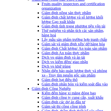
Fruits quality inspectors and certification
organization
Giám định nông sản thực phẩm
Giám định chất lượng và số lượng khối
lượng Gạo xuất khẩu
Giám định tình trạng phương tiện vận tải
Thử nghiệm và phân tích các sản phẩm,
hàng hoá
Lấy mẫu sản phẩm trường hợp tranh chấp
Giám sát và giám định xếp/ dỡ hàng hóa
Giám định Chất lượng/ An toàn sản phẩm
Giám định An toàn thực phẩm
Dịch vụ giám định và áp tải
Dịch vụ kiểm đếm/ giao nhận
Dịch vụ khử trùng
Nhận diện bảo quản lương thực và phóng
xạ - Truy tìm nguồn gốc sản phẩm
Giám định hạt điều thô
Giám định phân bón và kiểm soát đầu vào
Giám định Công Nghiệp
Kiểm đếm hàng xi măng đóng bao
Giám định công ty cung cấp, xuất khẩu
Giám định các dự án đầu tư
Giám sát thi công công trình
Giám định, thẩm định thiết kế các công