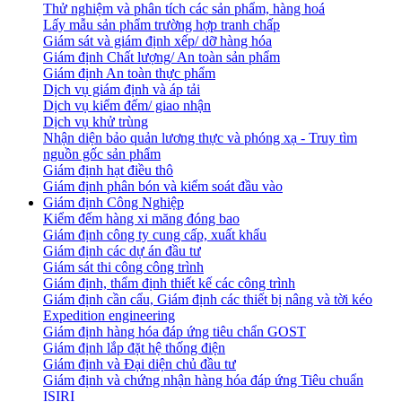
Thử nghiệm và phân tích các sản phẩm, hàng hoá
Lấy mẫu sản phẩm trường hợp tranh chấp
Giám sát và giám định xếp/ dỡ hàng hóa
Giám định Chất lượng/ An toàn sản phẩm
Giám định An toàn thực phẩm
Dịch vụ giám định và áp tải
Dịch vụ kiểm đếm/ giao nhận
Dịch vụ khử trùng
Nhận diện bảo quản lương thực và phóng xạ - Truy tìm
nguồn gốc sản phẩm
Giám định hạt điều thô
Giám định phân bón và kiểm soát đầu vào
Giám định Công Nghiệp
Kiểm đếm hàng xi măng đóng bao
Giám định công ty cung cấp, xuất khẩu
Giám định các dự án đầu tư
Giám sát thi công công trình
Giám định, thẩm định thiết kế các công trình
Giám định cần cẩu, Giám định các thiết bị nâng và tời kéo
Expedition engineering
Giám định hàng hóa đáp ứng tiêu chẩn GOST
Giám định lắp đặt hệ thống điện
Giám định và Đại diện chủ đầu tư
Giám định và chứng nhận hàng hóa đáp ứng Tiêu chuẩn
ISIRI