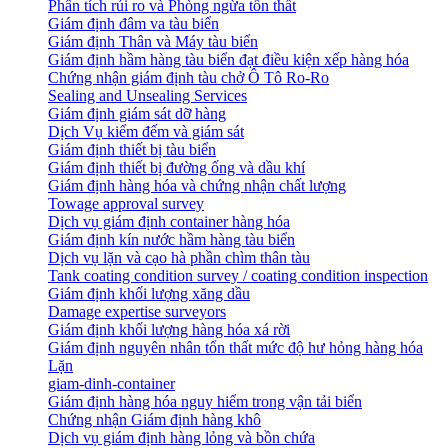
Phân tích rủi ro và Phòng ngừa tổn thất
​Giám định đâm va tàu biển
Giám định Thân và Máy tàu biển
​Giám định hầm hàng tàu biển đạt điều kiện xếp hàng hóa
Chứng nhận giám định tàu chở Ô Tô Ro-Ro
Sealing and Unsealing Services
Giám định giám sát dỡ hàng
Dịch Vụ kiểm đếm và giám sát
Giám định thiết bị tàu biển
Giám định thiết bị đường ống và dầu khí
Giám định hàng hóa và chứng nhận chất lượng
Towage approval survey
Dịch vụ giám định container hàng hóa
Giám định kín nước hầm hàng tàu biển
Dịch vụ lặn và cạo hà phần chìm thân tàu
Tank coating condition survey / coating condition inspection
Giám định khối lượng xăng dầu
Damage expertise surveyors
Giám định khối lượng hàng hóa xá rời
Giám định nguyên nhân tổn thất mức độ hư hỏng hàng hóa
Lặn
giam-dinh-container
Giám định hàng hóa nguy hiểm trong vận tải biển
Chứng nhận Giám định hàng khô
Dịch vụ giám định hàng lỏng và bồn chứa