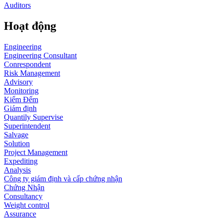
Auditors
Hoạt động
Engineering
Engineering Consultant
Conrespondent
Risk Management
Advisory
Monitoring
Kiểm Đếm
Giám định
Quantily Supervise
Superintendent
Salvage
Solution
Project Management
Expediting
Analysis
Công ty giám định và cấp chứng nhận
Chứng Nhận
Consultancy
Weight control
Assurance