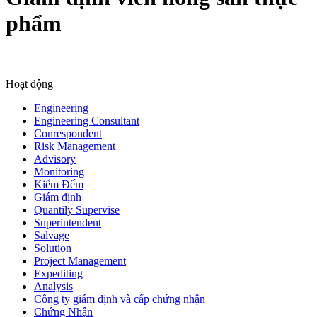
phẩm
Hoạt động
Engineering
Engineering Consultant
Conrespondent
Risk Management
Advisory
Monitoring
Kiểm Đếm
Giám định
Quantily Supervise
Superintendent
Salvage
Solution
Project Management
Expediting
Analysis
Công ty giám định và cấp chứng nhận
Chứng Nhận