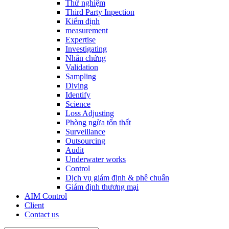
Thử nghiệm
Third Party Inpection
Kiểm định
measurement
Expertise
Investigating
Nhân chứng
Validation
Sampling
Diving
Identify
Science
Loss Adjusting
Phòng ngừa tổn thất
Surveillance
Outsourcing
Audit
Underwater works
Control
Dịch vụ giám định & phê chuẩn
Giám định thương mại
AIM Control
Client
Contact us