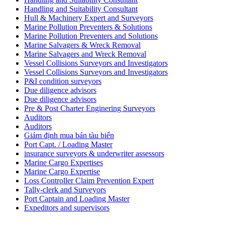
Handling and Suitability Consultant
Hull & Machinery Expert and Surveyors
Marine Pollution Preventers & Solutions
Marine Pollution Preventers and Solutions
Marine Salvagers & Wreck Removal
Marine Salvagers and Wreck Removal
Vessel Collisions Surveyors and Investigators
Vessel Collisions Surveyors and Investigators
P&I condition surveyors
Due diligence advisors
Due diligence advisors
Pre & Post Charter Enginering Surveyors
Auditors
Auditors
Giám định mua bán tàu biển
Port Capt. / Loading Master
insurance surveyors & underwriter assessors
Marine Cargo Expertises
Marine Cargo Expertise
Loss Controller Claim Prevention Expert
Tally-clerk and Surveyors
Port Captain and Loading Master
Expeditors and supervisors