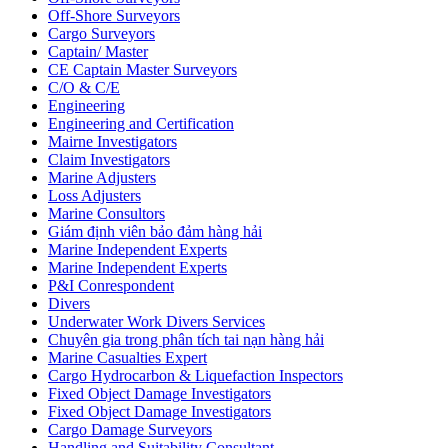
Off-Shore Surveyors
Cargo Surveyors
Captain/ Master
CE Captain Master Surveyors
C/O & C/E
Engineering
Engineering and Certification
Mairne Investigators
Claim Investigators
Marine Adjusters
Loss Adjusters
Marine Consultors
Giám định viên bảo đảm hàng hải
Marine Independent Experts
Marine Independent Experts
P&I Conrespondent
Divers
Underwater Work Divers Services
Chuyên gia trong phân tích tai nạn hàng hải
Marine Casualties Expert
Cargo Hydrocarbon & Liquefaction Inspectors
Fixed Object Damage Investigators
Fixed Object Damage Investigators
Cargo Damage Surveyors
Handling and Suitability Consultant