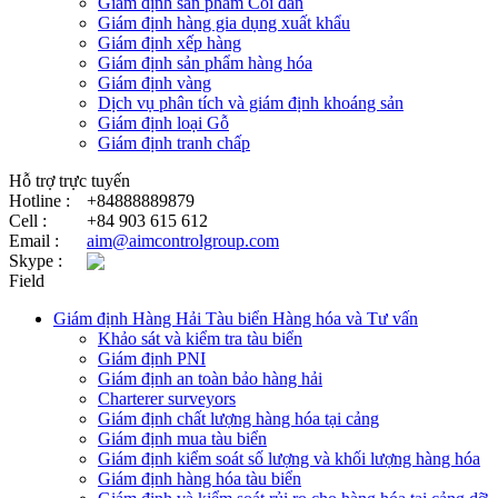
Giám định sản phẩm Cói đan
Giám định hàng gia dụng xuất khẩu
Giám định xếp hàng
Giám định sản phẩm hàng hóa
Giám định vàng
Dịch vụ phân tích và giám định khoáng sản
Giám định loại Gỗ
Giám định tranh chấp
Hỗ trợ trực tuyến
Hotline :
+84888889879
Cell :
+84 903 615 612
Email :
aim@aimcontrolgroup.com
Skype :
Field
Giám định Hàng Hải Tàu biển Hàng hóa và Tư vấn
Khảo sát và kiểm tra tàu biển
Giám định PNI
Giám định an toàn bảo hàng hải
Charterer surveyors
Giám định chất lượng hàng hóa tại cảng
​Giám định mua tàu biển
Giám định kiểm soát số lượng và khối lượng hàng hóa
Giám định hàng hóa tàu biển