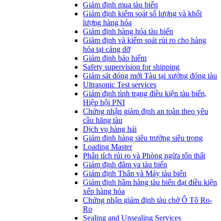
​Giám định mua tàu biển
Giám định kiểm soát số lượng và khối
lượng hàng hóa
Giám định hàng hóa tàu biển
Giám định và kiểm soát rủi ro cho hàng
hóa tại cảng dỡ
Giám định bảo hiểm
Safety supervision for shipping
Giám sát đóng mới Tàu tại xưởng đóng tàu
Ultrasonic Test services
Giám định tình trạng điều kiện tàu biển,
Hiệp hội PNI
Chứng nhận giám định an toàn theo yêu
cầu hãng tàu
Dịch vụ hàng hải
Giám định hàng siêu trường siêu trọng
Loading Master
Phân tích rủi ro và Phòng ngừa tổn thất
​Giám định đâm va tàu biển
Giám định Thân và Máy tàu biển
​Giám định hầm hàng tàu biển đạt điều kiện
xếp hàng hóa
Chứng nhận giám định tàu chở Ô Tô Ro-
Ro
Sealing and Unsealing Services