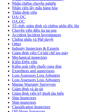
Nhân chứng chuyên nghiệp
Nhân viên lấy mẫu hàng hóa
Thẩm định viên
QA/ QC
QA.QC
Tổ chức giám định và chứng nhận độc lập
Chuyên viên điều tra tai nạn
Accident Incident Investigators
Chứng nhận và Phê duyệt
Other
Industry Inspectors & Experts
Giám định viên Cơ khí chế tạo máy
Mechanical inspectors
Kiểm Điện viên
Kiểm soát viên chuỗi cung ứng
Expeditors and supervisors
Loss Assessors Loss Adjusters
Loss Assessors Loss Adjusters
Marine Warranty Surveyors
Giám định và áp tải
Giám định viên kỹ thuật tàu biển
Ship Inspectors
Ship inspectors
Classification Inspectors
Off-Shore Surveyors