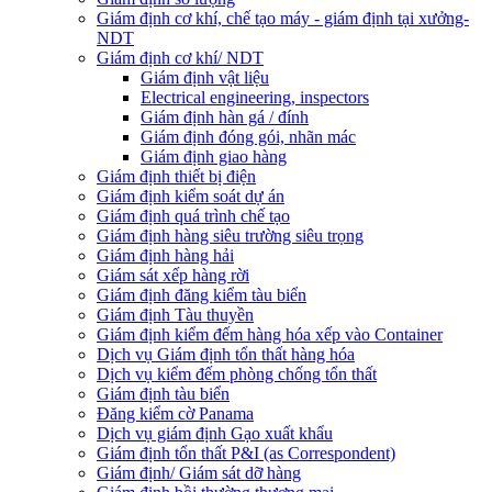
Giám định cơ khí, chế tạo máy - giám định tại xưởng-
NDT
Giám định cơ khí/ NDT
Giám định vật liệu
Electrical engineering, inspectors
Giám định hàn gá / đính
Giám định đóng gói, nhãn mác
Giám định giao hàng
Giám định thiết bị điện
Giám định kiểm soát dự án
Giám định quá trình chế tạo
Giám định hàng siêu trường siêu trọng
Giám định hàng hải
Giám sát xếp hàng rời
Giám định đăng kiểm tàu biển
Giám định Tàu thuyền
Giám định kiểm đếm hàng hóa xếp vào Container
Dịch vụ Giám định tổn thất hàng hóa
Dịch vụ kiểm đếm phòng chống tổn thất
Giám định tàu biển
Đăng kiểm cờ Panama
Dịch vụ giám định Gạo xuất khẩu
Giám định tổn thất P&I (as Correspondent)
Giám định/ Giám sát dỡ hàng