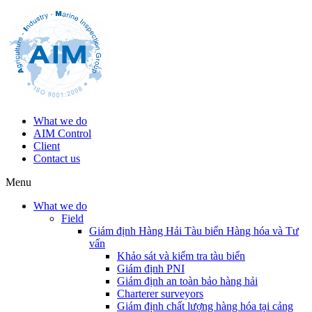
What we do
AIM Control
Client
Contact us
Menu
What we do
Field
Giám định Hàng Hải Tàu biển Hàng hóa và Tư
vấn
Khảo sát và kiểm tra tàu biển
Giám định PNI
Giám định an toàn bảo hàng hải
Charterer surveyors
Giám định chất lượng hàng hóa tại cảng