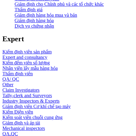
Giám định cho Chính phủ và các tổ chức khác
Thẩm định giá
Giám định hàng hóa mua và bán
Giám định hàng hóa
Dịch vụ chứng nhận
Expert
Kiểm định viên sản phẩm
Expert and consultancy
Kiểm đếm viên số lượng
Nhân viên lấy mẫu hàng hóa
Thẩm định viên
QA/ QC
Other
Claim Investigators
Tally-clerk and Surveyors
Industry Inspectors & Experts
Giám định viên Cơ khí chế tạo máy
Kiểm Điện viên
Kiểm soát viên chuỗi cung ứng
Giám định và áp tải
Mechanical inspectors
QA.QC