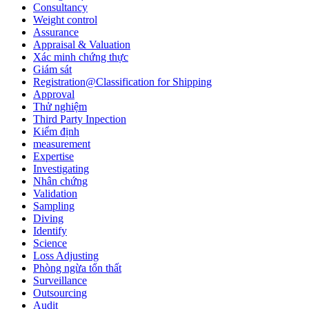
Consultancy
Weight control
Assurance
Appraisal & Valuation
Xác minh chứng thực
Giám sát
Registration@Classification for Shipping
Approval
Thử nghiệm
Third Party Inpection
Kiểm định
measurement
Expertise
Investigating
Nhân chứng
Validation
Sampling
Diving
Identify
Science
Loss Adjusting
Phòng ngừa tổn thất
Surveillance
Outsourcing
Audit