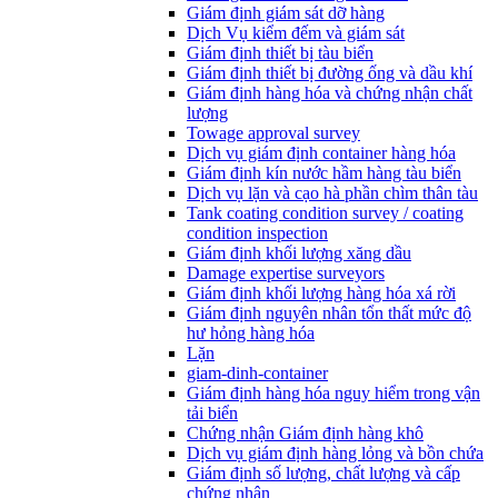
Giám định giám sát dỡ hàng
Dịch Vụ kiểm đếm và giám sát
Giám định thiết bị tàu biển
Giám định thiết bị đường ống và dầu khí
Giám định hàng hóa và chứng nhận chất
lượng
Towage approval survey
Dịch vụ giám định container hàng hóa
Giám định kín nước hầm hàng tàu biển
Dịch vụ lặn và cạo hà phần chìm thân tàu
Tank coating condition survey / coating
condition inspection
Giám định khối lượng xăng dầu
Damage expertise surveyors
Giám định khối lượng hàng hóa xá rời
Giám định nguyên nhân tổn thất mức độ
hư hỏng hàng hóa
Lặn
giam-dinh-container
Giám định hàng hóa nguy hiểm trong vận
tải biển
Chứng nhận Giám định hàng khô
Dịch vụ giám định hàng lỏng và bồn chứa
Giám định số lượng, chất lượng và cấp
chứng nhận