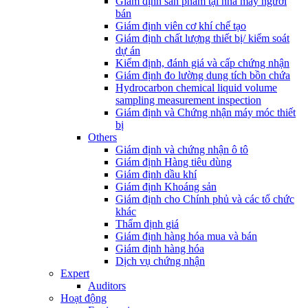
Giám định sản phẩm tại nhà máy người
bán
Giám định viên cơ khí chế tạo
Giám định chất lượng thiết bị/ kiểm soát
dự án
Kiểm định, đánh giá và cấp chứng nhận
Giám định đo lường dung tích bồn chứa
Hydrocarbon chemical liquid volume
sampling measurement inspection
Giám định và Chứng nhận máy móc thiết
bị
Others
Giám định và chứng nhận ô tô
Giám định Hàng tiêu dùng
Giám định dầu khí
Giám định Khoáng sản
Giám định cho Chính phủ và các tổ chức
khác
Thẩm định giá
Giám định hàng hóa mua và bán
Giám định hàng hóa
Dịch vụ chứng nhận
Expert
Auditors
Hoạt động