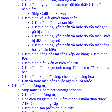
Giám định bồi thường thương mại
Giám định nguyên nhân/ mức độ tổn thất/ Giám định
bảo hiểm
Ship Collision Survey
Giám định và giải quyết tranh chấp
Giám định đâm va tàu biển
Giám định nguyên nhân và mức độ tổn thất ghe
gỗ bị chìm
Giám định nguyên nhân và mức độ tổn thất Thiết
bị điện bị cháy nổ
Giám định nguyên nhân và mức độ tổn thất hàng
hóa và tàu biển
Giám định hàng hóa tại cảng xếp/ dỡ hàng/ Giám định
P&I
Giám định điều kiện đi biển của tàu
Giám định điều kiện/ tình trạng Tàu biển trước khi mua
bán
Giám định xếp, dỡ hàng, chèn buộc hàng hóa
Lặn và thực hiện công việc ngầm dưới nước
Giám định thương mại
Ship tally / Container tallying services
Giám định thương mại
Các dịch vụ giám định, kiểm định và thẩm định được
AIM Control cung cấp
Giám định sản phẩm tre nứa trúc