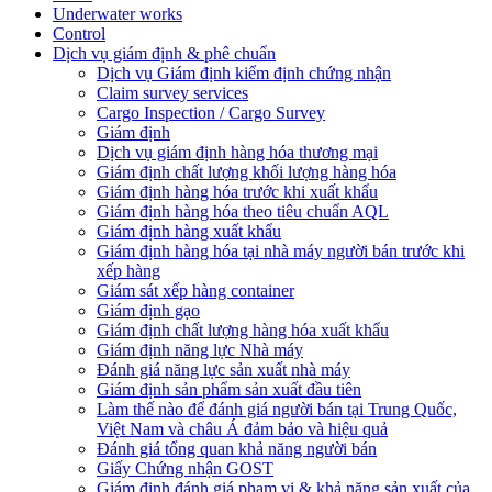
Underwater works
Control
Dịch vụ giám định & phê chuẩn
Dịch vụ Giám định kiểm định chứng nhận
Claim survey services
Cargo Inspection / Cargo Survey
Giám định
Dịch vụ giám định hàng hóa thương mại
Giám định chất lượng khối lượng hàng hóa
Giám định hàng hóa trước khi xuất khẩu
Giám định hàng hóa theo tiêu chuẩn AQL
Giám định hàng xuất khẩu
Giám định hàng hóa tại nhà máy người bán trước khi
xếp hàng
Giám sát xếp hàng container
Giám định gạo
Giám định chất lượng hàng hóa xuất khẩu
Giám định năng lực Nhà máy
Đánh giá năng lực sản xuất nhà máy
Giám định sản phẩm sản xuất đầu tiên
Làm thế nào để đánh giá người bán tại Trung Quốc,
Việt Nam và châu Á đảm bảo và hiệu quả
Đánh giá tổng quan khả năng người bán
Giấy Chứng nhận GOST
Giám định đánh giá phạm vi & khả năng sản xuất của