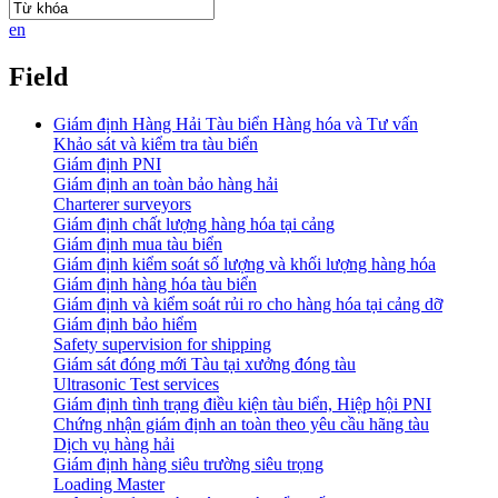
en
Field
Giám định Hàng Hải Tàu biển Hàng hóa và Tư vấn
Khảo sát và kiểm tra tàu biển
Giám định PNI
Giám định an toàn bảo hàng hải
Charterer surveyors
Giám định chất lượng hàng hóa tại cảng
​Giám định mua tàu biển
Giám định kiểm soát số lượng và khối lượng hàng hóa
Giám định hàng hóa tàu biển
Giám định và kiểm soát rủi ro cho hàng hóa tại cảng dỡ
Giám định bảo hiểm
Safety supervision for shipping
Giám sát đóng mới Tàu tại xưởng đóng tàu
Ultrasonic Test services
Giám định tình trạng điều kiện tàu biển, Hiệp hội PNI
Chứng nhận giám định an toàn theo yêu cầu hãng tàu
Dịch vụ hàng hải
Giám định hàng siêu trường siêu trọng
Loading Master