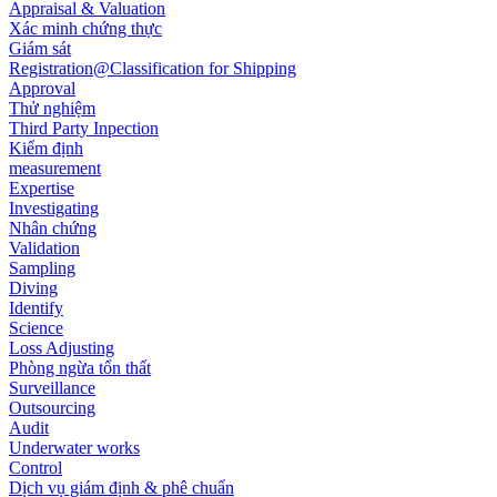
Appraisal & Valuation
Xác minh chứng thực
Giám sát
Registration@Classification for Shipping
Approval
Thử nghiệm
Third Party Inpection
Kiểm định
measurement
Expertise
Investigating
Nhân chứng
Validation
Sampling
Diving
Identify
Science
Loss Adjusting
Phòng ngừa tổn thất
Surveillance
Outsourcing
Audit
Underwater works
Control
Dịch vụ giám định & phê chuẩn