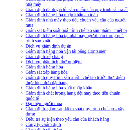
nhà máy
Giám định đánh giá lỗi sản phẩm của quy trình sản xuất
Giám định hàng hóa nhập khẩu an toàn
Giám định nhà máy theo tiêu chuẩn yêu cầu của người
mua
Giám sát kiểm soát quá trình chế tạo sản phẩm - thiết bị
Giám định hàng hóa tại nhà máy người bán trong quá
trình sản xuất
Dịch vụ giám định dự án
Giám định hàng hóa vận tải bằng Container
Giám định xếp hàng
Dịch vụ phân tích, thử nghiệm
Giám định hàng hóa
Giám sát xếp hàng hóa
Giám định quy trình sản xuất - chế tạo trước thời điểm
thực hiện đơn đặt hàng
Giám định hàng hóa xuất nhập khẩu
Giám định chất lượng hàng dệt may theo tiêu chuẩn
quốc tế
Đại diện người mua
Giám định, giám sát, kiểm soát quy trình chế tạo - xây
dựng
Điều tra sự kiện theo yêu cầu của khách hàng
Công ty Giám định
Giám định số lượng