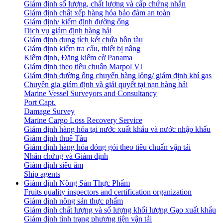
Giám định số lượng, chất lượng và cấp chứng nhận
Giám định chất xếp hàng hóa bảo đảm an toàn
Giám định/ kiểm định đường ống
Dịch vụ giám định hàng hải
Giám định dung tích két chứa bồn tàu
Giám định kiểm tra cẩu, thiết bị nâng
Kiểm định, Đăng kiểm cờ Panama
Giám định theo tiêu chuẩn Marpol VI
Giám định đường ống chuyển hàng lỏng/ giám định khí gas
Chuyên gia giám định và giải quyết tại nạn hàng hải
Marine Vessel Surveyors and Consultancy
Port Capt.
Damage Survey
Marine Cargo Loss Recovery Service
Giám định hàng hóa tại nước xuất khẩu và nước nhập khẩu
Giám định thuê Tàu
Giám định hàng hóa đóng gói theo tiêu chuẩn vận tải
Nhân chứng và Giám định
Giám định siêu âm
Ship agents
Giám định Nông Sản Thực Phẩm
Fruits quality inspectors and certification organization
Giám định nông sản thực phẩm
Giám định chất lượng và số lượng khối lượng Gạo xuất khẩu
Giám định tình trạng phương tiện vận tải