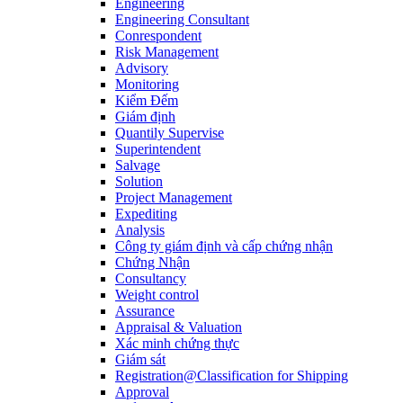
Engineering
Engineering Consultant
Conrespondent
Risk Management
Advisory
Monitoring
Kiểm Đếm
Giám định
Quantily Supervise
Superintendent
Salvage
Solution
Project Management
Expediting
Analysis
Công ty giám định và cấp chứng nhận
Chứng Nhận
Consultancy
Weight control
Assurance
Appraisal & Valuation
Xác minh chứng thực
Giám sát
Registration@Classification for Shipping
Approval