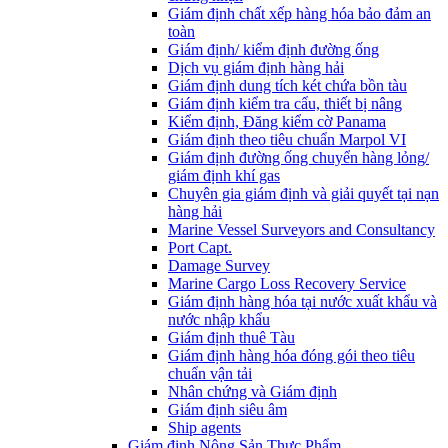
Giám định chất xếp hàng hóa bảo đảm an
toàn
Giám định/ kiểm định đường ống
Dịch vụ giám định hàng hải
Giám định dung tích két chứa bồn tàu
Giám định kiểm tra cẩu, thiết bị nâng
Kiểm định, Đăng kiểm cờ Panama
Giám định theo tiêu chuẩn Marpol VI
Giám định đường ống chuyển hàng lỏng/
giám định khí gas
Chuyên gia giám định và giải quyết tại nạn
hàng hải
Marine Vessel Surveyors and Consultancy
Port Capt.
Damage Survey
Marine Cargo Loss Recovery Service
Giám định hàng hóa tại nước xuất khẩu và
nước nhập khẩu
Giám định thuê Tàu
Giám định hàng hóa đóng gói theo tiêu
chuẩn vận tải
Nhân chứng và Giám định
Giám định siêu âm
Ship agents
Giám định Nông Sản Thực Phẩm