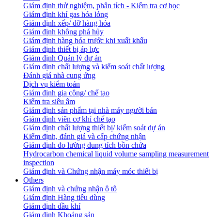
Giám định thử nghiệm, phân tích - Kiểm tra cơ học
Giám định khí gas hóa lỏng
Giám định xếp/ dỡ hàng hóa
Giám định không phá hủy
Giám định hàng hóa trước khi xuất khẩu
Giám định thiết bị áp lực
Giám định Quản lý dự án
Giám định chất lượng và kiểm soát chất lượng
Đánh giá nhà cung ứng
Dịch vụ kiểm toán
Giám định gia công/ chế tạo
Kiểm tra siêu âm
Giám định sản phẩm tại nhà máy người bán
Giám định viên cơ khí chế tạo
Giám định chất lượng thiết bị/ kiểm soát dự án
Kiểm định, đánh giá và cấp chứng nhận
Giám định đo lường dung tích bồn chứa
Hydrocarbon chemical liquid volume sampling measurement
inspection
Giám định và Chứng nhận máy móc thiết bị
Others
Giám định và chứng nhận ô tô
Giám định Hàng tiêu dùng
Giám định dầu khí
Giám định Khoáng sản