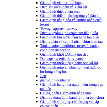
Giám định giám sát dỡ hàng
Dịch Vụ kiểm đếm và giám sát
Giám định thiết bị tàu biển
Giám định thiết bị đường ống và dầu khí
Giám định hàng hóa và chứng nhận chất
lượng
Towage approval survey
Dịch vụ giám định container hàng hóa
Giám định kín nước hầm hàng tàu biển
Dịch vụ lặn và cạo hà phần chìm thân tàu
Tank coating condition survey / coating
condition inspection
Giám định khối lượng xăng dầu
Damage expertise surveyors
Giám định khối lượng hàng hóa xá rời
Giám định nguyên nhân tổn thất mức độ
hư hỏng hàng hóa
Lặn
giam-dinh-container
Giám định hàng hóa nguy hiểm trong vận
tải biển
Chứng nhận Giám định hàng khô
Dịch vụ giám định hàng lỏng và bồn chứa
Giám định số lượng, chất lượng và cấp
chứng nhận