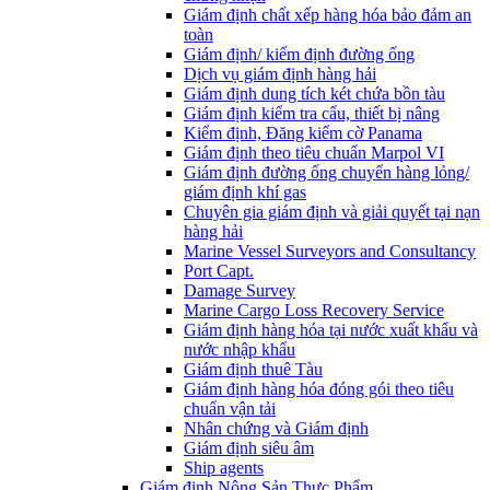
Giám định chất xếp hàng hóa bảo đảm an
toàn
Giám định/ kiểm định đường ống
Dịch vụ giám định hàng hải
Giám định dung tích két chứa bồn tàu
Giám định kiểm tra cẩu, thiết bị nâng
Kiểm định, Đăng kiểm cờ Panama
Giám định theo tiêu chuẩn Marpol VI
Giám định đường ống chuyển hàng lỏng/
giám định khí gas
Chuyên gia giám định và giải quyết tại nạn
hàng hải
Marine Vessel Surveyors and Consultancy
Port Capt.
Damage Survey
Marine Cargo Loss Recovery Service
Giám định hàng hóa tại nước xuất khẩu và
nước nhập khẩu
Giám định thuê Tàu
Giám định hàng hóa đóng gói theo tiêu
chuẩn vận tải
Nhân chứng và Giám định
Giám định siêu âm
Ship agents
Giám định Nông Sản Thực Phẩm