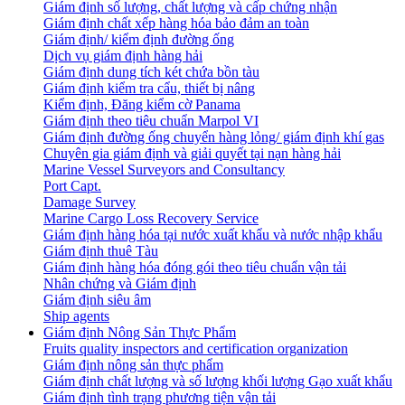
Giám định số lượng, chất lượng và cấp chứng nhận
Giám định chất xếp hàng hóa bảo đảm an toàn
Giám định/ kiểm định đường ống
Dịch vụ giám định hàng hải
Giám định dung tích két chứa bồn tàu
Giám định kiểm tra cẩu, thiết bị nâng
Kiểm định, Đăng kiểm cờ Panama
Giám định theo tiêu chuẩn Marpol VI
Giám định đường ống chuyển hàng lỏng/ giám định khí gas
Chuyên gia giám định và giải quyết tại nạn hàng hải
Marine Vessel Surveyors and Consultancy
Port Capt.
Damage Survey
Marine Cargo Loss Recovery Service
Giám định hàng hóa tại nước xuất khẩu và nước nhập khẩu
Giám định thuê Tàu
Giám định hàng hóa đóng gói theo tiêu chuẩn vận tải
Nhân chứng và Giám định
Giám định siêu âm
Ship agents
Giám định Nông Sản Thực Phẩm
Fruits quality inspectors and certification organization
Giám định nông sản thực phẩm
Giám định chất lượng và số lượng khối lượng Gạo xuất khẩu
Giám định tình trạng phương tiện vận tải