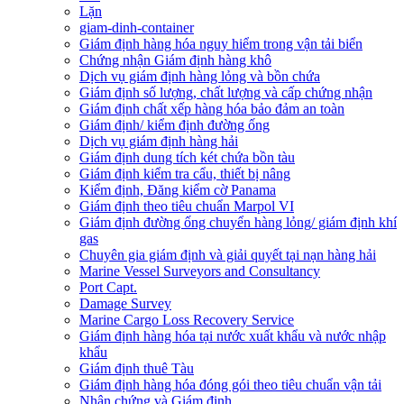
Lặn
giam-dinh-container
Giám định hàng hóa nguy hiểm trong vận tải biển
Chứng nhận Giám định hàng khô
Dịch vụ giám định hàng lỏng và bồn chứa
Giám định số lượng, chất lượng và cấp chứng nhận
Giám định chất xếp hàng hóa bảo đảm an toàn
Giám định/ kiểm định đường ống
Dịch vụ giám định hàng hải
Giám định dung tích két chứa bồn tàu
Giám định kiểm tra cẩu, thiết bị nâng
Kiểm định, Đăng kiểm cờ Panama
Giám định theo tiêu chuẩn Marpol VI
Giám định đường ống chuyển hàng lỏng/ giám định khí
gas
Chuyên gia giám định và giải quyết tại nạn hàng hải
Marine Vessel Surveyors and Consultancy
Port Capt.
Damage Survey
Marine Cargo Loss Recovery Service
Giám định hàng hóa tại nước xuất khẩu và nước nhập
khẩu
Giám định thuê Tàu
Giám định hàng hóa đóng gói theo tiêu chuẩn vận tải
Nhân chứng và Giám định