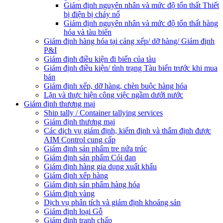
Giám định nguyên nhân và mức độ tổn thất Thiết
bị điện bị cháy nổ
Giám định nguyên nhân và mức độ tổn thất hàng
hóa và tàu biển
Giám định hàng hóa tại cảng xếp/ dỡ hàng/ Giám định
P&I
Giám định điều kiện đi biển của tàu
Giám định điều kiện/ tình trạng Tàu biển trước khi mua
bán
Giám định xếp, dỡ hàng, chèn buộc hàng hóa
Lặn và thực hiện công việc ngầm dưới nước
Giám định thương mại
Ship tally / Container tallying services
Giám định thương mại
Các dịch vụ giám định, kiểm định và thẩm định được
AIM Control cung cấp
Giám định sản phẩm tre nứa trúc
Giám định sản phẩm Cói đan
Giám định hàng gia dụng xuất khẩu
Giám định xếp hàng
Giám định sản phẩm hàng hóa
Giám định vàng
Dịch vụ phân tích và giám định khoáng sản
Giám định loại Gỗ
Giám định tranh chấp