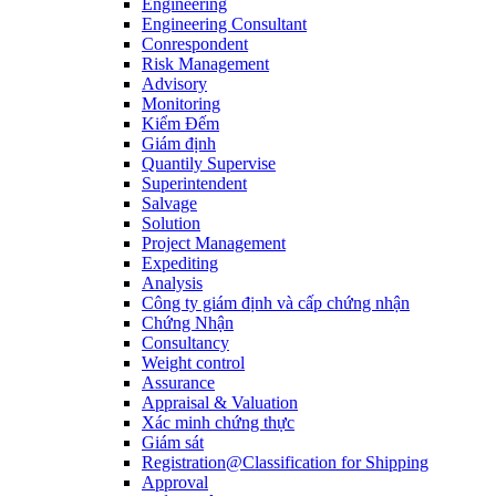
Engineering
Engineering Consultant
Conrespondent
Risk Management
Advisory
Monitoring
Kiểm Đếm
Giám định
Quantily Supervise
Superintendent
Salvage
Solution
Project Management
Expediting
Analysis
Công ty giám định và cấp chứng nhận
Chứng Nhận
Consultancy
Weight control
Assurance
Appraisal & Valuation
Xác minh chứng thực
Giám sát
Registration@Classification for Shipping
Approval