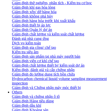
Giám định thử nghiệm, phân tích - Kiểm tra cơ học
Giám định khí gas hóa lỏng
Giám định xếp/ dỡ hàng hóa
Giám định không phá hủy
Giám định hàng hóa trước khi xuất khẩu
Giám định thiết bị áp lực
Giám định Quản lý dự án
Giám định chất lượng và kiểm soát chất lượng
Đánh giá nhà cung ứng
Dịch vụ kiểm toán
Giám định gia công/ chế tạo
Kiểm tra siêu âm
Giám định sản phẩm tại nhà máy người bán
Giám định viên cơ khí chế tạo
Giám định chất lượng thiết bị/ kiểm soát dự án
Kiểm định, đánh giá và cấp chứng nhận
Giám định đo lường dung tích bồn chứa
Hydrocarbon chemical liquid volume sampling measurement
inspection
Giám định và Chứng nhận máy móc thiết bị
Others
Giám định và chứng nhận ô tô
Giám định Hàng tiêu dùng
Giám định dầu khí
Giám định Khoáng sản