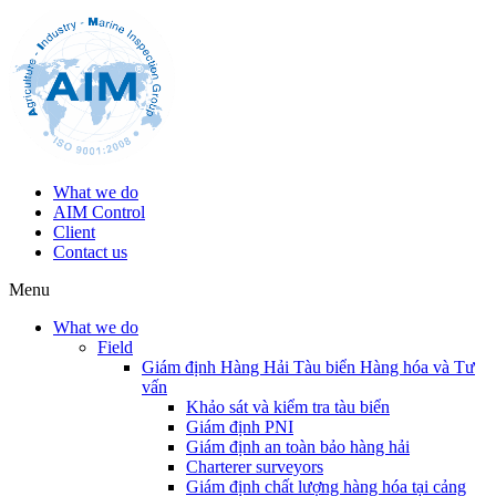
What we do
AIM Control
Client
Contact us
Menu
What we do
Field
Giám định Hàng Hải Tàu biển Hàng hóa và Tư
vấn
Khảo sát và kiểm tra tàu biển
Giám định PNI
Giám định an toàn bảo hàng hải
Charterer surveyors
Giám định chất lượng hàng hóa tại cảng