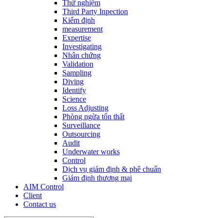
Thử nghiệm
Third Party Inpection
Kiểm định
measurement
Expertise
Investigating
Nhân chứng
Validation
Sampling
Diving
Identify
Science
Loss Adjusting
Phòng ngừa tổn thất
Surveillance
Outsourcing
Audit
Underwater works
Control
Dịch vụ giám định & phê chuẩn
Giám định thương mại
AIM Control
Client
Contact us