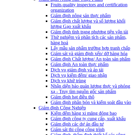
Fruits quality inspectors and certification
organization
Giám định nông sản thực phẩm
Giám định chất lượng và số lượng khối
lượng Gạo xuất khẩu
Giám định tình trạng phương tiện vận tải
Thử nghiệm và phân tích các sản phẩm,
hàng hoá
Lấy mẫu sản phẩm trường hợp tranh chấp
Giám sát và giám định xếp/ dỡ hàng hóa
Giám định Chất lượng/ An toàn sản phẩm
Giám định An toàn thực phẩm
Dịch vụ giám định và áp tải
Dịch vụ kiểm đếm/ giao nhận
Dịch vụ khử trùng
Nhận diện bảo quản lương thực và phóng
xạ - Truy tìm nguồn gốc sản phẩm
Giám định hạt điều thô
Giám định phân bón và kiểm soát đầu vào
Giám định Công Nghiệp
Kiểm đếm hàng xi măng đóng bao
Giám định công ty cung cấp, xuất khẩu
Giám định các dự án đầu tư
Giám sát thi công công trình
Giám định, thẩm định thiết kế các công