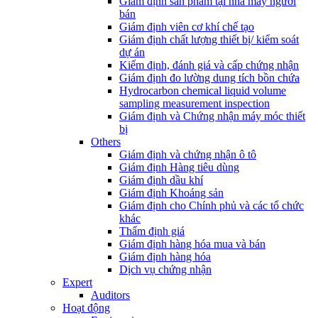
Giám định sản phẩm tại nhà máy người
bán
Giám định viên cơ khí chế tạo
Giám định chất lượng thiết bị/ kiểm soát
dự án
Kiểm định, đánh giá và cấp chứng nhận
Giám định đo lường dung tích bồn chứa
Hydrocarbon chemical liquid volume
sampling measurement inspection
Giám định và Chứng nhận máy móc thiết
bị
Others
Giám định và chứng nhận ô tô
Giám định Hàng tiêu dùng
Giám định dầu khí
Giám định Khoáng sản
Giám định cho Chính phủ và các tổ chức
khác
Thẩm định giá
Giám định hàng hóa mua và bán
Giám định hàng hóa
Dịch vụ chứng nhận
Expert
Auditors
Hoạt động