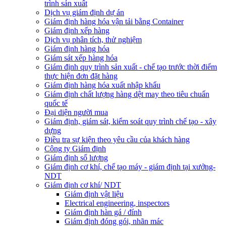
trình sản xuất
Dịch vụ giám định dự án
Giám định hàng hóa vận tải bằng Container
Giám định xếp hàng
Dịch vụ phân tích, thử nghiệm
Giám định hàng hóa
Giám sát xếp hàng hóa
Giám định quy trình sản xuất - chế tạo trước thời điểm
thực hiện đơn đặt hàng
Giám định hàng hóa xuất nhập khẩu
Giám định chất lượng hàng dệt may theo tiêu chuẩn
quốc tế
Đại diện người mua
Giám định, giám sát, kiểm soát quy trình chế tạo - xây
dựng
Điều tra sự kiện theo yêu cầu của khách hàng
Công ty Giám định
Giám định số lượng
Giám định cơ khí, chế tạo máy - giám định tại xưởng-
NDT
Giám định cơ khí/ NDT
Giám định vật liệu
Electrical engineering, inspectors
Giám định hàn gá / đính
Giám định đóng gói, nhãn mác