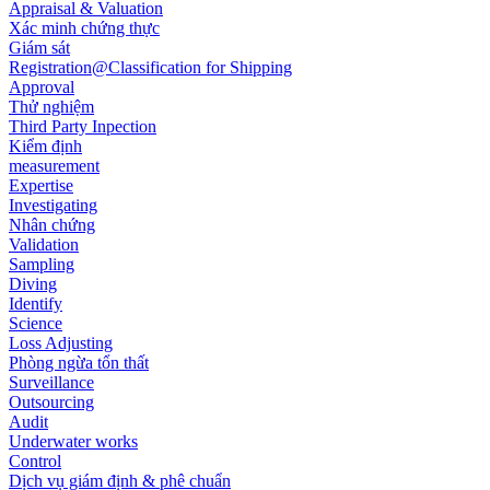
Appraisal & Valuation
Xác minh chứng thực
Giám sát
Registration@Classification for Shipping
Approval
Thử nghiệm
Third Party Inpection
Kiểm định
measurement
Expertise
Investigating
Nhân chứng
Validation
Sampling
Diving
Identify
Science
Loss Adjusting
Phòng ngừa tổn thất
Surveillance
Outsourcing
Audit
Underwater works
Control
Dịch vụ giám định & phê chuẩn