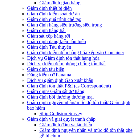
Giám định giao hàng
Giám định thiết bị điện
Giám định kiểm soát dự án
Giám định quá trình chế tạo
Giám định hàng siêu trường siêu trọng
Giám định hàng hải
Giám sát xếp hàng rời
Giám định đăng kiểm tàu biển
Giám định Tàu thuyền
Giám định kiểm đếm hàng hóa xếp vào Container
Dịch vụ Giám định tổn thất hàng hóa
Dịch vụ kiểm đếm phòng chống tổn thất
Giám định tàu biển
Đăng kiểm cờ Panama
Dịch vụ giám định Gạo xuất khẩu
Giám định tổn thất P&I (as Correspondent)
Giám định/ Giám sát dỡ hàng
Giám định bồi thường thương mại
Giám định nguyên nhân/ mức độ tổn thất/ Giám định
bảo hiểm
Ship Collision Survey
Giám định và giải quyết tranh chấp
Giám định đâm va tàu biển
Giám định nguyên nhân và mức độ tổn thất ghe
gỗ bị chìm