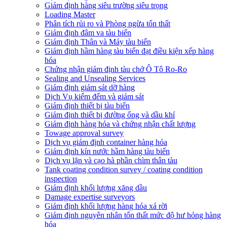
Giám định hàng siêu trường siêu trọng
Loading Master
Phân tích rủi ro và Phòng ngừa tổn thất
​Giám định đâm va tàu biển
Giám định Thân và Máy tàu biển
​Giám định hầm hàng tàu biển đạt điều kiện xếp hàng
hóa
Chứng nhận giám định tàu chở Ô Tô Ro-Ro
Sealing and Unsealing Services
Giám định giám sát dỡ hàng
Dịch Vụ kiểm đếm và giám sát
Giám định thiết bị tàu biển
Giám định thiết bị đường ống và dầu khí
Giám định hàng hóa và chứng nhận chất lượng
Towage approval survey
Dịch vụ giám định container hàng hóa
Giám định kín nước hầm hàng tàu biển
Dịch vụ lặn và cạo hà phần chìm thân tàu
Tank coating condition survey / coating condition
inspection
Giám định khối lượng xăng dầu
Damage expertise surveyors
Giám định khối lượng hàng hóa xá rời
Giám định nguyên nhân tổn thất mức độ hư hỏng hàng
hóa