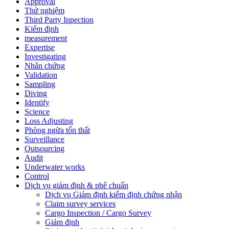
Approval
Thử nghiệm
Third Party Inpection
Kiểm định
measurement
Expertise
Investigating
Nhân chứng
Validation
Sampling
Diving
Identify
Science
Loss Adjusting
Phòng ngừa tổn thất
Surveillance
Outsourcing
Audit
Underwater works
Control
Dịch vụ giám định & phê chuẩn
Dịch vụ Giám định kiểm định chứng nhận
Claim survey services
Cargo Inspection / Cargo Survey
Giám định