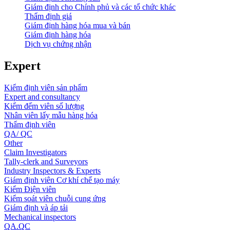
Giám định cho Chính phủ và các tổ chức khác
Thẩm định giá
Giám định hàng hóa mua và bán
Giám định hàng hóa
Dịch vụ chứng nhận
Expert
Kiểm định viên sản phẩm
Expert and consultancy
Kiểm đếm viên số lượng
Nhân viên lấy mẫu hàng hóa
Thẩm định viên
QA/ QC
Other
Claim Investigators
Tally-clerk and Surveyors
Industry Inspectors & Experts
Giám định viên Cơ khí chế tạo máy
Kiểm Điện viên
Kiểm soát viên chuỗi cung ứng
Giám định và áp tải
Mechanical inspectors
QA.QC