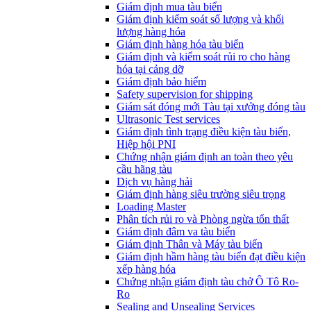
​Giám định mua tàu biển
Giám định kiểm soát số lượng và khối
lượng hàng hóa
Giám định hàng hóa tàu biển
Giám định và kiểm soát rủi ro cho hàng
hóa tại cảng dỡ
Giám định bảo hiểm
Safety supervision for shipping
Giám sát đóng mới Tàu tại xưởng đóng tàu
Ultrasonic Test services
Giám định tình trạng điều kiện tàu biển,
Hiệp hội PNI
Chứng nhận giám định an toàn theo yêu
cầu hãng tàu
Dịch vụ hàng hải
Giám định hàng siêu trường siêu trọng
Loading Master
Phân tích rủi ro và Phòng ngừa tổn thất
​Giám định đâm va tàu biển
Giám định Thân và Máy tàu biển
​Giám định hầm hàng tàu biển đạt điều kiện
xếp hàng hóa
Chứng nhận giám định tàu chở Ô Tô Ro-
Ro
Sealing and Unsealing Services