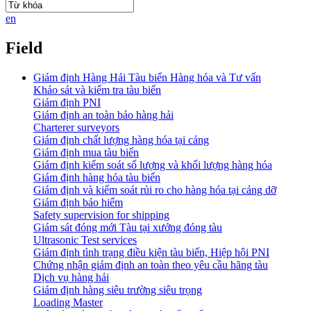
en
Field
Giám định Hàng Hải Tàu biển Hàng hóa và Tư vấn
Khảo sát và kiểm tra tàu biển
Giám định PNI
Giám định an toàn bảo hàng hải
Charterer surveyors
Giám định chất lượng hàng hóa tại cảng
​Giám định mua tàu biển
Giám định kiểm soát số lượng và khối lượng hàng hóa
Giám định hàng hóa tàu biển
Giám định và kiểm soát rủi ro cho hàng hóa tại cảng dỡ
Giám định bảo hiểm
Safety supervision for shipping
Giám sát đóng mới Tàu tại xưởng đóng tàu
Ultrasonic Test services
Giám định tình trạng điều kiện tàu biển, Hiệp hội PNI
Chứng nhận giám định an toàn theo yêu cầu hãng tàu
Dịch vụ hàng hải
Giám định hàng siêu trường siêu trọng
Loading Master