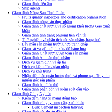
Giám định siêu âm
Ship agents
Giám định Nông Sản Thực Phẩm
Fruits quality inspectors and certification organization
Giám định nông sản thực phẩm
Giám định chất lượng và số lượng khối lượng Gạo xuất
khẩu
Giám định tình trạng phương tiện vận tải
Thử nghiệm và phân tích các sản phẩm, hàng hoá
Lấy mẫu sản phẩm trường hợp tranh chấp
Giám sát và giám định xếp/ dỡ hàng hóa
Giám định Chất lượng/ An toàn sản phẩm
Giám định An toàn thực phẩm
Dịch vụ giám định và áp tải
Dịch vụ kiểm đếm/ giao nhận
Dịch vụ khử trùng
Nhận diện bảo quản lương thực và phóng xạ - Truy tìm
nguồn gốc sản phẩm
Giám định hạt điều thô
Giám định phân bón và kiểm soát đầu vào
Giám định Công Nghiệp
Kiểm đếm hàng xi măng đóng bao
Giám định công ty cung cấp, xuất khẩu
Bulk Cement inspection tallying
Giám định các dự án đầu tư