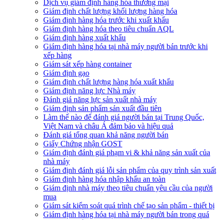
Dịch vụ giám định hàng hóa thương mại
Giám định chất lượng khối lượng hàng hóa
Giám định hàng hóa trước khi xuất khẩu
Giám định hàng hóa theo tiêu chuẩn AQL
Giám định hàng xuất khẩu
Giám định hàng hóa tại nhà máy người bán trước khi
xếp hàng
Giám sát xếp hàng container
Giám định gạo
Giám định chất lượng hàng hóa xuất khẩu
Giám định năng lực Nhà máy
Đánh giá năng lực sản xuất nhà máy
Giám định sản phẩm sản xuất đầu tiên
Làm thế nào để đánh giá người bán tại Trung Quốc,
Việt Nam và châu Á đảm bảo và hiệu quả
Đánh giá tổng quan khả năng người bán
Giấy Chứng nhận GOST
Giám định đánh giá phạm vi & khả năng sản xuất của
nhà máy
Giám định đánh giá lỗi sản phẩm của quy trình sản xuất
Giám định hàng hóa nhập khẩu an toàn
Giám định nhà máy theo tiêu chuẩn yêu cầu của người
mua
Giám sát kiểm soát quá trình chế tạo sản phẩm - thiết bị
Giám định hàng hóa tại nhà máy người bán trong quá