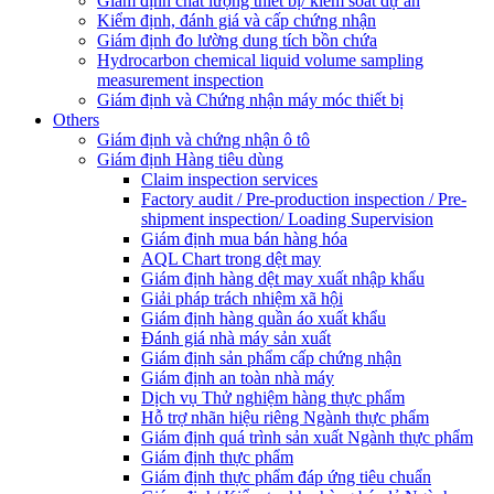
Giám định chất lượng thiết bị/ kiểm soát dự án
Kiểm định, đánh giá và cấp chứng nhận
Giám định đo lường dung tích bồn chứa
Hydrocarbon chemical liquid volume sampling
measurement inspection
Giám định và Chứng nhận máy móc thiết bị
Others
Giám định và chứng nhận ô tô
Giám định Hàng tiêu dùng
Claim inspection services
Factory audit / Pre-production inspection / Pre-
shipment inspection/ Loading Supervision
Giám định mua bán hàng hóa
AQL Chart trong dệt may
Giám định hàng dệt may xuất nhập khẩu
Giải pháp trách nhiệm xã hội
Giám định hàng quần áo xuất khẩu
Đánh giá nhà máy sản xuất
Giám định sản phẩm cấp chứng nhận
Giám định an toàn nhà máy
Dịch vụ Thử nghiệm hàng thực phẩm
Hỗ trợ nhãn hiệu riêng Ngành thực phẩm
Giám định quá trình sản xuất Ngành thực phẩm
Giám định thực phẩm
Giám định thực phẩm đáp ứng tiêu chuẩn