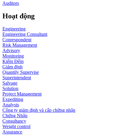
Auditors
Hoạt động
Engineering
Engineering Consultant
Conrespondent
Risk Management
Advisory
Monitoring
Kiểm Đếm
Giám định
Quantily Supervise
Superintendent
Salvage
Solution
Project Management
Expediting
Analysis
Công ty giám định và cấp chứng nhận
Chứng Nhận
Consultancy
Weight control
Assurance