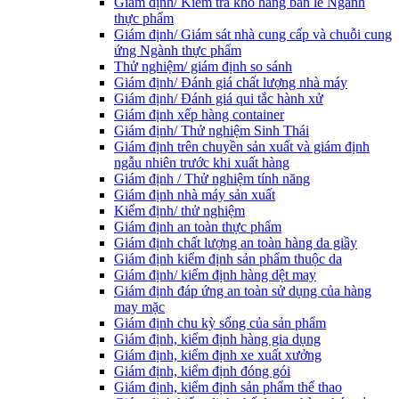
Giám định/ Kiểm tra kho hàng bán lẻ Ngành
thực phẩm
Giám định/ Giám sát nhà cung cấp và chuỗi cung
ứng Ngành thực phẩm
Thử nghiệm/ giám định so sánh
Giám định/ Đánh giá chất lượng nhà máy
Giám định/ Đánh giá qui tắc hành xử
Giám định xếp hàng container
Giám định/ Thử nghiệm Sinh Thái
Giám định trên chuyền sản xuất và giám định
ngẫu nhiên trước khi xuất hàng
Giám định / Thử nghiệm tính năng
Giám định nhà máy sản xuất
Kiểm định/ thử nghiệm
Giám định an toàn thực phẩm
Giám định chất lượng an toàn hàng da giầy
Giám định kiểm định sản phẩm thuộc da
Giám định/ kiểm định hàng dệt may
Giám định đáp ứng an toàn sử dụng của hàng
may mặc
Giám định chu kỳ sống của sản phẩm
Giám định, kiểm định hàng gia dụng
Giám định, kiểm định xe xuất xưởng
Giám định, kiểm định đóng gói
Giám định, kiểm định sản phẩm thể thao