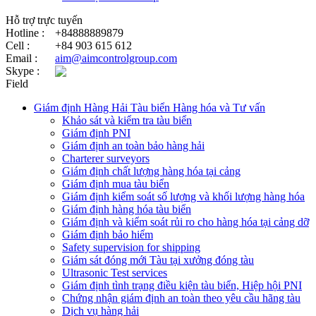
Hỗ trợ trực tuyến
Hotline :
+84888889879
Cell :
+84 903 615 612
Email :
aim@aimcontrolgroup.com
Skype :
Field
Giám định Hàng Hải Tàu biển Hàng hóa và Tư vấn
Khảo sát và kiểm tra tàu biển
Giám định PNI
Giám định an toàn bảo hàng hải
Charterer surveyors
Giám định chất lượng hàng hóa tại cảng
​Giám định mua tàu biển
Giám định kiểm soát số lượng và khối lượng hàng hóa
Giám định hàng hóa tàu biển
Giám định và kiểm soát rủi ro cho hàng hóa tại cảng dỡ
Giám định bảo hiểm
Safety supervision for shipping
Giám sát đóng mới Tàu tại xưởng đóng tàu
Ultrasonic Test services
Giám định tình trạng điều kiện tàu biển, Hiệp hội PNI
Chứng nhận giám định an toàn theo yêu cầu hãng tàu
Dịch vụ hàng hải