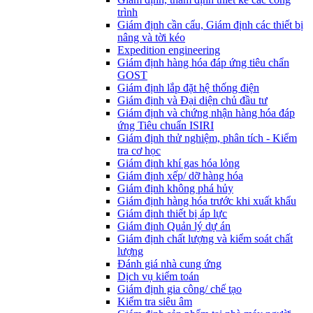
trình
Giám định cần cẩu, Giám định các thiết bị
nâng và tời kéo
Expedition engineering
Giám định hàng hóa đáp ứng tiêu chẩn
GOST
Giám định lắp đặt hệ thống điện
Giám định và Đại diện chủ đầu tư
Giám định và chứng nhận hàng hóa đáp
ứng Tiêu chuẩn ISIRI
Giám định thử nghiệm, phân tích - Kiểm
tra cơ học
Giám định khí gas hóa lỏng
Giám định xếp/ dỡ hàng hóa
Giám định không phá hủy
Giám định hàng hóa trước khi xuất khẩu
Giám định thiết bị áp lực
Giám định Quản lý dự án
Giám định chất lượng và kiểm soát chất
lượng
Đánh giá nhà cung ứng
Dịch vụ kiểm toán
Giám định gia công/ chế tạo
Kiểm tra siêu âm