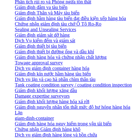
Phân tích rủi ro và Phòng ngừa tổn thất
​Giám định đâm va tàu biển
Giám định Thân và Máy tàu biển
​Giám định hầm hàng tàu biển đạt điều kiện xếp hàng hóa
Chứng nhận giám định tàu chở Ô Tô Ro-Ro
Sealing and Unsealing Services
Giám định giám sát dỡ hàng
Dịch Vụ kiểm đếm và giám sát
Giám định thiết bị tàu biển
Giám định thiết bị đường ống và dầu khí
Giám định hàng hóa và chứng nhận chất lượng
Towage approval survey
Dịch vụ giám định container hàng hóa
Giám định kín nước hầm hàng tàu biển
Dịch vụ lặn và cạo hà phần chìm thân tàu
Tank coating condition survey / coating condition inspection
Giám định khối lượng xăng dầu
Damage expertise surveyors
Giám định khối lượng hàng hóa xá rời
Giám định nguyên nhân tổn thất mức độ hư hỏng hàng hóa
Lặn
giam-dinh-container
Giám định hàng hóa nguy hiểm trong vận tải biển
Chứng nhận Giám định hàng khô
Dịch vụ giám định hàng lỏng và bồn chứa