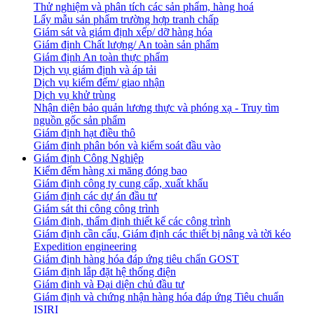
Thử nghiệm và phân tích các sản phẩm, hàng hoá
Lấy mẫu sản phẩm trường hợp tranh chấp
Giám sát và giám định xếp/ dỡ hàng hóa
Giám định Chất lượng/ An toàn sản phẩm
Giám định An toàn thực phẩm
Dịch vụ giám định và áp tải
Dịch vụ kiểm đếm/ giao nhận
Dịch vụ khử trùng
Nhận diện bảo quản lương thực và phóng xạ - Truy tìm
nguồn gốc sản phẩm
Giám định hạt điều thô
Giám định phân bón và kiểm soát đầu vào
Giám định Công Nghiệp
Kiểm đếm hàng xi măng đóng bao
Giám định công ty cung cấp, xuất khẩu
Giám định các dự án đầu tư
Giám sát thi công công trình
Giám định, thẩm định thiết kế các công trình
Giám định cần cẩu, Giám định các thiết bị nâng và tời kéo
Expedition engineering
Giám định hàng hóa đáp ứng tiêu chẩn GOST
Giám định lắp đặt hệ thống điện
Giám định và Đại diện chủ đầu tư
Giám định và chứng nhận hàng hóa đáp ứng Tiêu chuẩn
ISIRI