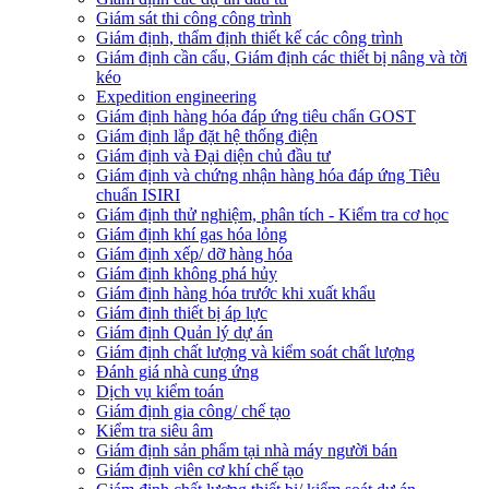
Giám sát thi công công trình
Giám định, thẩm định thiết kế các công trình
Giám định cần cẩu, Giám định các thiết bị nâng và tời
kéo
Expedition engineering
Giám định hàng hóa đáp ứng tiêu chẩn GOST
Giám định lắp đặt hệ thống điện
Giám định và Đại diện chủ đầu tư
Giám định và chứng nhận hàng hóa đáp ứng Tiêu
chuẩn ISIRI
Giám định thử nghiệm, phân tích - Kiểm tra cơ học
Giám định khí gas hóa lỏng
Giám định xếp/ dỡ hàng hóa
Giám định không phá hủy
Giám định hàng hóa trước khi xuất khẩu
Giám định thiết bị áp lực
Giám định Quản lý dự án
Giám định chất lượng và kiểm soát chất lượng
Đánh giá nhà cung ứng
Dịch vụ kiểm toán
Giám định gia công/ chế tạo
Kiểm tra siêu âm
Giám định sản phẩm tại nhà máy người bán
Giám định viên cơ khí chế tạo