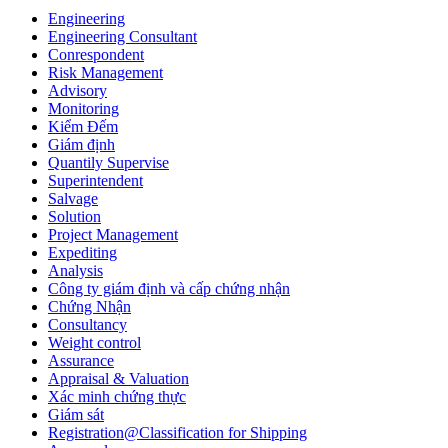
Engineering
Engineering Consultant
Conrespondent
Risk Management
Advisory
Monitoring
Kiểm Đếm
Giám định
Quantily Supervise
Superintendent
Salvage
Solution
Project Management
Expediting
Analysis
Công ty giám định và cấp chứng nhận
Chứng Nhận
Consultancy
Weight control
Assurance
Appraisal & Valuation
Xác minh chứng thực
Giám sát
Registration@Classification for Shipping