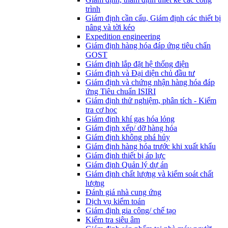
trình
Giám định cần cẩu, Giám định các thiết bị
nâng và tời kéo
Expedition engineering
Giám định hàng hóa đáp ứng tiêu chẩn
GOST
Giám định lắp đặt hệ thống điện
Giám định và Đại diện chủ đầu tư
Giám định và chứng nhận hàng hóa đáp
ứng Tiêu chuẩn ISIRI
Giám định thử nghiệm, phân tích - Kiểm
tra cơ học
Giám định khí gas hóa lỏng
Giám định xếp/ dỡ hàng hóa
Giám định không phá hủy
Giám định hàng hóa trước khi xuất khẩu
Giám định thiết bị áp lực
Giám định Quản lý dự án
Giám định chất lượng và kiểm soát chất
lượng
Đánh giá nhà cung ứng
Dịch vụ kiểm toán
Giám định gia công/ chế tạo
Kiểm tra siêu âm