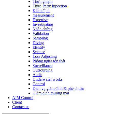
Thử nghiệm
Third Party Inpection
Kiểm định
measurement
Expertise
Investigating
Nhân chứng
Validation
Sampling
Diving
Identify
Science
Loss Adjusting
Phòng ngừa tổn thất
Surveillance
Outsourcing
Audit
Underwater works
Control
Dịch vụ giám định & phê chuẩn
Giám định thương mại
AIM Control
Client
Contact us