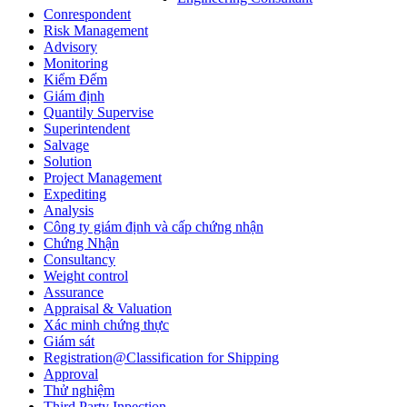
Conrespondent
Risk Management
Advisory
Monitoring
Kiểm Đếm
Giám định
Quantily Supervise
Superintendent
Salvage
Solution
Project Management
Expediting
Analysis
Công ty giám định và cấp chứng nhận
Chứng Nhận
Consultancy
Weight control
Assurance
Appraisal & Valuation
Xác minh chứng thực
Giám sát
Registration@Classification for Shipping
Approval
Thử nghiệm
Third Party Inpection