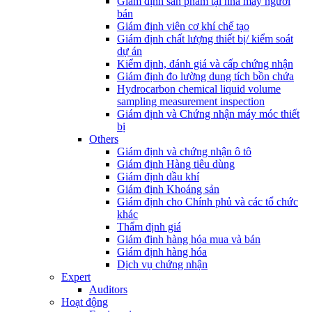
Giám định sản phẩm tại nhà máy người
bán
Giám định viên cơ khí chế tạo
Giám định chất lượng thiết bị/ kiểm soát
dự án
Kiểm định, đánh giá và cấp chứng nhận
Giám định đo lường dung tích bồn chứa
Hydrocarbon chemical liquid volume
sampling measurement inspection
Giám định và Chứng nhận máy móc thiết
bị
Others
Giám định và chứng nhận ô tô
Giám định Hàng tiêu dùng
Giám định dầu khí
Giám định Khoáng sản
Giám định cho Chính phủ và các tổ chức
khác
Thẩm định giá
Giám định hàng hóa mua và bán
Giám định hàng hóa
Dịch vụ chứng nhận
Expert
Auditors
Hoạt động