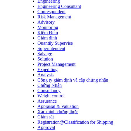
Engineering
Engineering Consultant
Conrespondent
Risk Management
Advisory
Monitoring
Kiểm Đếm
Giám định
Quantily Supervise
Superintendent
Salvage
Solution
Project Management
Expediting
Analysis
Công ty giám định và cấp chứng nhận
Chứng Nhận
Consultancy
Weight control
Assurance
Appraisal & Valuation
Xác minh chứng thực
Giám sát
Registration@Classification for Shipping
Approval