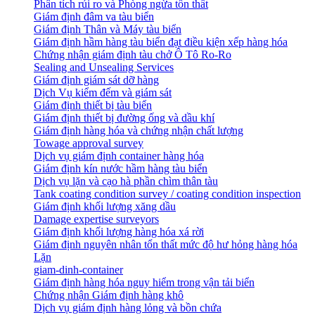
Phân tích rủi ro và Phòng ngừa tổn thất
​Giám định đâm va tàu biển
Giám định Thân và Máy tàu biển
​Giám định hầm hàng tàu biển đạt điều kiện xếp hàng hóa
Chứng nhận giám định tàu chở Ô Tô Ro-Ro
Sealing and Unsealing Services
Giám định giám sát dỡ hàng
Dịch Vụ kiểm đếm và giám sát
Giám định thiết bị tàu biển
Giám định thiết bị đường ống và dầu khí
Giám định hàng hóa và chứng nhận chất lượng
Towage approval survey
Dịch vụ giám định container hàng hóa
Giám định kín nước hầm hàng tàu biển
Dịch vụ lặn và cạo hà phần chìm thân tàu
Tank coating condition survey / coating condition inspection
Giám định khối lượng xăng dầu
Damage expertise surveyors
Giám định khối lượng hàng hóa xá rời
Giám định nguyên nhân tổn thất mức độ hư hỏng hàng hóa
Lặn
giam-dinh-container
Giám định hàng hóa nguy hiểm trong vận tải biển
Chứng nhận Giám định hàng khô
Dịch vụ giám định hàng lỏng và bồn chứa