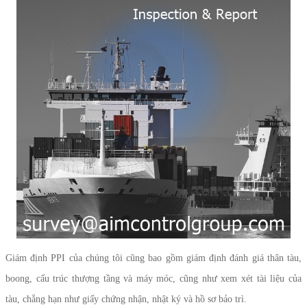
Giám định PPI của chúng tôi cũng bao gồm giám định đánh giá thân tàu,
boong, cấu trúc thượng tầng và máy móc, cũng như xem xét tài liệu của
tàu, chẳng hạn như giấy chứng nhận, nhật ký và hồ sơ bảo trì.