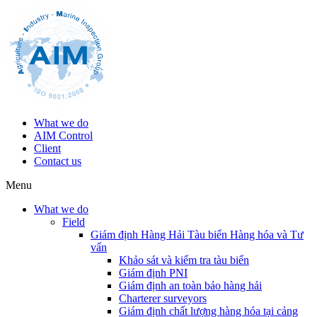
What we do
AIM Control
Client
Contact us
Menu
What we do
Field
Giám định Hàng Hải Tàu biển Hàng hóa và Tư
vấn
Khảo sát và kiểm tra tàu biển
Giám định PNI
Giám định an toàn bảo hàng hải
Charterer surveyors
Giám định chất lượng hàng hóa tại cảng