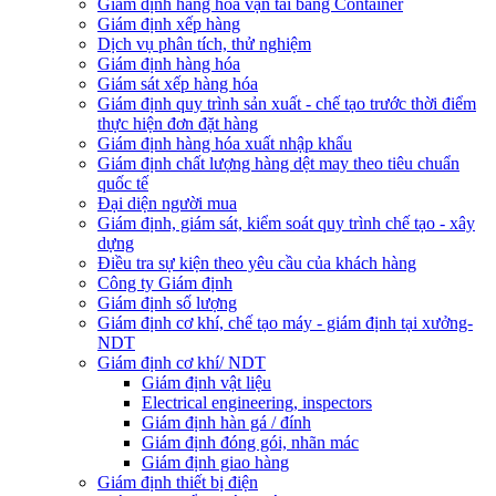
Giám định hàng hóa vận tải bằng Container
Giám định xếp hàng
Dịch vụ phân tích, thử nghiệm
Giám định hàng hóa
Giám sát xếp hàng hóa
Giám định quy trình sản xuất - chế tạo trước thời điểm
thực hiện đơn đặt hàng
Giám định hàng hóa xuất nhập khẩu
Giám định chất lượng hàng dệt may theo tiêu chuẩn
quốc tế
Đại diện người mua
Giám định, giám sát, kiểm soát quy trình chế tạo - xây
dựng
Điều tra sự kiện theo yêu cầu của khách hàng
Công ty Giám định
Giám định số lượng
Giám định cơ khí, chế tạo máy - giám định tại xưởng-
NDT
Giám định cơ khí/ NDT
Giám định vật liệu
Electrical engineering, inspectors
Giám định hàn gá / đính
Giám định đóng gói, nhãn mác
Giám định giao hàng
Giám định thiết bị điện