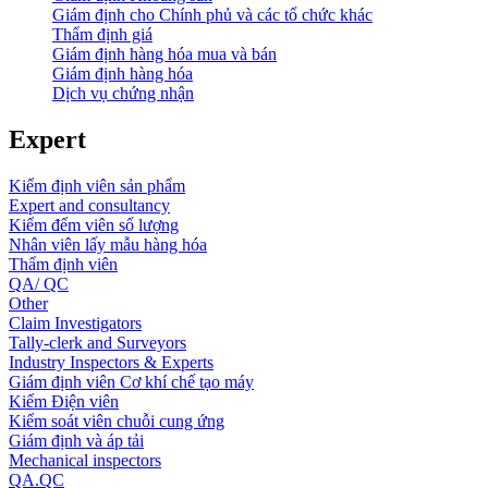
Giám định cho Chính phủ và các tổ chức khác
Thẩm định giá
Giám định hàng hóa mua và bán
Giám định hàng hóa
Dịch vụ chứng nhận
Expert
Kiểm định viên sản phẩm
Expert and consultancy
Kiểm đếm viên số lượng
Nhân viên lấy mẫu hàng hóa
Thẩm định viên
QA/ QC
Other
Claim Investigators
Tally-clerk and Surveyors
Industry Inspectors & Experts
Giám định viên Cơ khí chế tạo máy
Kiểm Điện viên
Kiểm soát viên chuỗi cung ứng
Giám định và áp tải
Mechanical inspectors
QA.QC