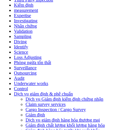
Kiểm định
measurement
Expertise
Investigating
Nhân chứng
Validation
Sampling
Diving
Identify
Science
Loss Adjusting
Phòng ngừa tổn thất
Surveillance
Outsourcing
Audit
Underwater works
Control
Dịch vụ giám định & phê chuẩn
Dịch vụ Giám định kiểm định chứng nhận
Claim survey services
Cargo Inspection / Cargo Survey
Giám định
Dịch vụ giám định hàng hóa thương mại
Giám định chất lượng khối lượng hàng hóa