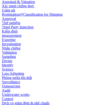
Appraisal & Valuation
Xác minh chứng thực
Giám sát
Registration@Classification for Shipping
Approval
Thử nghiệm
Third Party Inpection
Kiểm định
measurement
Expertise
Investigating
Nhân chứng
Validation
Sampling
Diving
Identify
Science
Loss Adjusting
Phòng ngừa tổn thất
Surveillance
Outsourcing
Audit
Underwater works
Control
Dịch vụ giám định & phê chuẩn