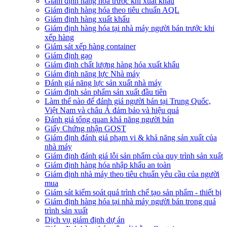
Giám định hàng hóa trước khi xuất khẩu
Giám định hàng hóa theo tiêu chuẩn AQL
Giám định hàng xuất khẩu
Giám định hàng hóa tại nhà máy người bán trước khi
xếp hàng
Giám sát xếp hàng container
Giám định gạo
Giám định chất lượng hàng hóa xuất khẩu
Giám định năng lực Nhà máy
Đánh giá năng lực sản xuất nhà máy
Giám định sản phẩm sản xuất đầu tiên
Làm thế nào để đánh giá người bán tại Trung Quốc,
Việt Nam và châu Á đảm bảo và hiệu quả
Đánh giá tổng quan khả năng người bán
Giấy Chứng nhận GOST
Giám định đánh giá phạm vi & khả năng sản xuất của
nhà máy
Giám định đánh giá lỗi sản phẩm của quy trình sản xuất
Giám định hàng hóa nhập khẩu an toàn
Giám định nhà máy theo tiêu chuẩn yêu cầu của người
mua
Giám sát kiểm soát quá trình chế tạo sản phẩm - thiết bị
Giám định hàng hóa tại nhà máy người bán trong quá
trình sản xuất
Dịch vụ giám định dự án