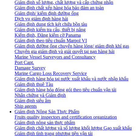
Giám định số lượng, chất lượng và cấp chứng nhận
Giám định chất xếp hàng hóa bảo đảm an toàn
Giám định/ kiểm định đường ống
Dịch vụ giám định hàng hải
Giám định dung tích két chứa bồn tàu
Giám định kiểm tra cẩu, thiết bị nâng
Kiểm định, Đăng kiểm cờ Panama
Giám định theo tiêu chuẩn Marpol VI
Giám định đường ống chuyển hàng lỏng/ giám định khí gas
Chuyên gia giám định và giải quyết tại nạn hàng hải
Marine Vessel Surveyors and Consultancy
Port Capt.
Damage Survey
Marine Cargo Loss Recovery Service
Giám định hàng hóa tại nước xuất khẩu và nước nhập khẩu
Giám định thuê Tàu
Giám định hàng hóa đóng gói theo tiêu chuẩn vận tải
Nhân chứng và Giám định
Giám định siêu âm
Ship agents
Giám định Nông Sản Thực Phẩm
Fruits quality inspectors and certification organization
Giám định nông sản thực phẩm
Giám định chất lượng và số lượng khối lượng Gạo xuất khẩu
Giám định tình trạng phương tiện vận tải