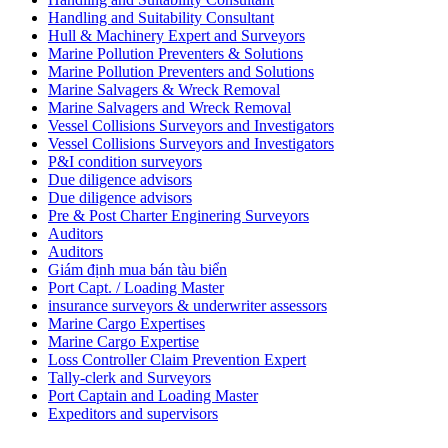
Handling and Suitability Consultant
Hull & Machinery Expert and Surveyors
Marine Pollution Preventers & Solutions
Marine Pollution Preventers and Solutions
Marine Salvagers & Wreck Removal
Marine Salvagers and Wreck Removal
Vessel Collisions Surveyors and Investigators
Vessel Collisions Surveyors and Investigators
P&I condition surveyors
Due diligence advisors
Due diligence advisors
Pre & Post Charter Enginering Surveyors
Auditors
Auditors
Giám định mua bán tàu biển
Port Capt. / Loading Master
insurance surveyors & underwriter assessors
Marine Cargo Expertises
Marine Cargo Expertise
Loss Controller Claim Prevention Expert
Tally-clerk and Surveyors
Port Captain and Loading Master
Expeditors and supervisors