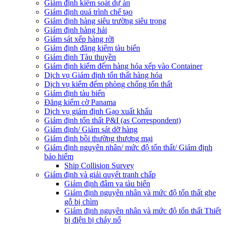
Giám định kiểm soát dự án
Giám định quá trình chế tạo
Giám định hàng siêu trường siêu trọng
Giám định hàng hải
Giám sát xếp hàng rời
Giám định đăng kiểm tàu biển
Giám định Tàu thuyền
Giám định kiểm đếm hàng hóa xếp vào Container
Dịch vụ Giám định tổn thất hàng hóa
Dịch vụ kiểm đếm phòng chống tổn thất
Giám định tàu biển
Đăng kiểm cờ Panama
Dịch vụ giám định Gạo xuất khẩu
Giám định tổn thất P&I (as Correspondent)
Giám định/ Giám sát dỡ hàng
Giám định bồi thường thương mại
Giám định nguyên nhân/ mức độ tổn thất/ Giám định
bảo hiểm
Ship Collision Survey
Giám định và giải quyết tranh chấp
Giám định đâm va tàu biển
Giám định nguyên nhân và mức độ tổn thất ghe
gỗ bị chìm
Giám định nguyên nhân và mức độ tổn thất Thiết
bị điện bị cháy nổ