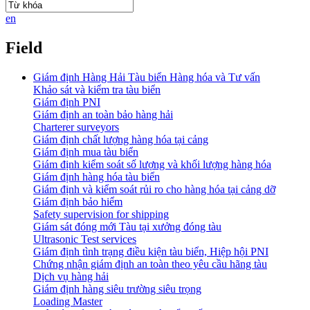
en
Field
Giám định Hàng Hải Tàu biển Hàng hóa và Tư vấn
Khảo sát và kiểm tra tàu biển
Giám định PNI
Giám định an toàn bảo hàng hải
Charterer surveyors
Giám định chất lượng hàng hóa tại cảng
​Giám định mua tàu biển
Giám định kiểm soát số lượng và khối lượng hàng hóa
Giám định hàng hóa tàu biển
Giám định và kiểm soát rủi ro cho hàng hóa tại cảng dỡ
Giám định bảo hiểm
Safety supervision for shipping
Giám sát đóng mới Tàu tại xưởng đóng tàu
Ultrasonic Test services
Giám định tình trạng điều kiện tàu biển, Hiệp hội PNI
Chứng nhận giám định an toàn theo yêu cầu hãng tàu
Dịch vụ hàng hải
Giám định hàng siêu trường siêu trọng
Loading Master