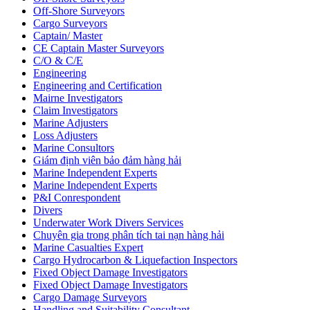
Off-Shore Surveyors
Cargo Surveyors
Captain/ Master
CE Captain Master Surveyors
C/O & C/E
Engineering
Engineering and Certification
Mairne Investigators
Claim Investigators
Marine Adjusters
Loss Adjusters
Marine Consultors
Giám định viên bảo đảm hàng hải
Marine Independent Experts
Marine Independent Experts
P&I Conrespondent
Divers
Underwater Work Divers Services
Chuyên gia trong phân tích tai nạn hàng hải
Marine Casualties Expert
Cargo Hydrocarbon & Liquefaction Inspectors
Fixed Object Damage Investigators
Fixed Object Damage Investigators
Cargo Damage Surveyors
Handling and Suitability Consultant