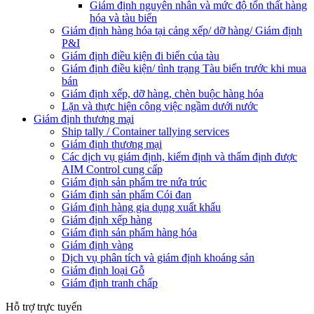
Giám định nguyên nhân và mức độ tổn thất hàng
hóa và tàu biển
Giám định hàng hóa tại cảng xếp/ dỡ hàng/ Giám định
P&I
Giám định điều kiện đi biển của tàu
Giám định điều kiện/ tình trạng Tàu biển trước khi mua
bán
Giám định xếp, dỡ hàng, chèn buộc hàng hóa
Lặn và thực hiện công việc ngầm dưới nước
Giám định thương mại
Ship tally / Container tallying services
Giám định thương mại
Các dịch vụ giám định, kiểm định và thẩm định được
AIM Control cung cấp
Giám định sản phẩm tre nứa trúc
Giám định sản phẩm Cói đan
Giám định hàng gia dụng xuất khẩu
Giám định xếp hàng
Giám định sản phẩm hàng hóa
Giám định vàng
Dịch vụ phân tích và giám định khoáng sản
Giám định loại Gỗ
Giám định tranh chấp
Hỗ trợ trực tuyến