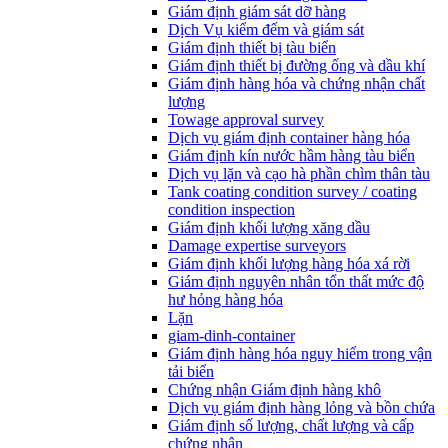
Giám định giám sát dỡ hàng
Dịch Vụ kiểm đếm và giám sát
Giám định thiết bị tàu biển
Giám định thiết bị đường ống và dầu khí
Giám định hàng hóa và chứng nhận chất
lượng
Towage approval survey
Dịch vụ giám định container hàng hóa
Giám định kín nước hầm hàng tàu biển
Dịch vụ lặn và cạo hà phần chìm thân tàu
Tank coating condition survey / coating
condition inspection
Giám định khối lượng xăng dầu
Damage expertise surveyors
Giám định khối lượng hàng hóa xá rời
Giám định nguyên nhân tổn thất mức độ
hư hỏng hàng hóa
Lặn
giam-dinh-container
Giám định hàng hóa nguy hiểm trong vận
tải biển
Chứng nhận Giám định hàng khô
Dịch vụ giám định hàng lỏng và bồn chứa
Giám định số lượng, chất lượng và cấp
chứng nhận