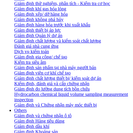
Giám định thử nghiệm, phân tích - Kiểm tra cơ học
Giám định khí gas hóa lỏng
Giám định xếp/ dỡ hàng hóa
Giám định không phá hủy
Giám định hàng hóa trước khi xuất khẩu
Giám định thiết bị áp lực
Giám định Quản lý dự án
Giám định chất lượng và kiểm soát chất lượng
Đánh giá nhà cung ứng
Dịch vụ kiểm toán
Giám định gia công/ chế tạo
Kiểm tra siêu âm
Giám định sản phẩm tại nhà máy người bán
Giám định viên cơ khí chế tạo
Giám định chất lượng thiết bị/ kiểm soát dự án
Kiểm định, đánh giá và cấp chứng nhận
Giám định đo lường dung tích bồn chứa
Hydrocarbon chemical liquid volume sampling measurement
inspection
Giám định và Chứng nhận máy móc thiết bị
Others
Giám định và chứng nhận ô tô
Giám định Hàng tiêu dùng
Giám định dầu khí
Giám định Khoáng sản