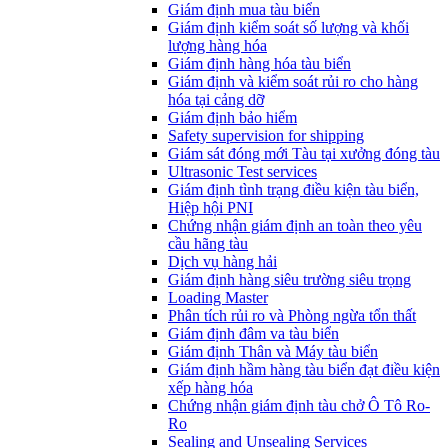
​Giám định mua tàu biển
Giám định kiểm soát số lượng và khối
lượng hàng hóa
Giám định hàng hóa tàu biển
Giám định và kiểm soát rủi ro cho hàng
hóa tại cảng dỡ
Giám định bảo hiểm
Safety supervision for shipping
Giám sát đóng mới Tàu tại xưởng đóng tàu
Ultrasonic Test services
Giám định tình trạng điều kiện tàu biển,
Hiệp hội PNI
Chứng nhận giám định an toàn theo yêu
cầu hãng tàu
Dịch vụ hàng hải
Giám định hàng siêu trường siêu trọng
Loading Master
Phân tích rủi ro và Phòng ngừa tổn thất
​Giám định đâm va tàu biển
Giám định Thân và Máy tàu biển
​Giám định hầm hàng tàu biển đạt điều kiện
xếp hàng hóa
Chứng nhận giám định tàu chở Ô Tô Ro-
Ro
Sealing and Unsealing Services