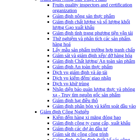
Fruits quality inspectors and certification
organization
Giám định nông sản thực phẩm
Giám định chất lượng và số lượng khối
lượng Gạo xuất khẩu
Giám định tình trạng phương tiện vận tải
Thử nghiệm và phân tích các sản phẩm,
hàng hoá
Lấy mẫu sản phẩm trường hợp tranh chấp
Giám sát và giám định xếp/ dỡ hàng hóa
Giám định Chất lượng/ An toàn sản phẩm
Giám định An toàn thực phẩm
Dịch vụ giám định và áp tải
Dịch vụ kiểm đếm/ giao nhận
Dịch vụ khử trùng
Nhận diện bảo quản lương thực và phóng
xạ - Truy tìm nguồn gốc sản phẩm
Giám định hạt điều thô
Giám định phân bón và kiểm soát đầu vào
Giám định Công Nghiệp
Kiểm đếm hàng xi măng đóng bao
Giám định công ty cung cấp, xuất khẩu
Giám định các dự án đầu tư
Giám sát thi công công trình
Giám định, thẩm định thiết kế các công