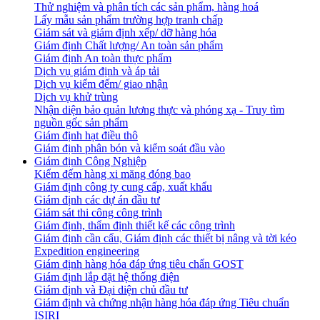
Thử nghiệm và phân tích các sản phẩm, hàng hoá
Lấy mẫu sản phẩm trường hợp tranh chấp
Giám sát và giám định xếp/ dỡ hàng hóa
Giám định Chất lượng/ An toàn sản phẩm
Giám định An toàn thực phẩm
Dịch vụ giám định và áp tải
Dịch vụ kiểm đếm/ giao nhận
Dịch vụ khử trùng
Nhận diện bảo quản lương thực và phóng xạ - Truy tìm
nguồn gốc sản phẩm
Giám định hạt điều thô
Giám định phân bón và kiểm soát đầu vào
Giám định Công Nghiệp
Kiểm đếm hàng xi măng đóng bao
Giám định công ty cung cấp, xuất khẩu
Giám định các dự án đầu tư
Giám sát thi công công trình
Giám định, thẩm định thiết kế các công trình
Giám định cần cẩu, Giám định các thiết bị nâng và tời kéo
Expedition engineering
Giám định hàng hóa đáp ứng tiêu chẩn GOST
Giám định lắp đặt hệ thống điện
Giám định và Đại diện chủ đầu tư
Giám định và chứng nhận hàng hóa đáp ứng Tiêu chuẩn
ISIRI