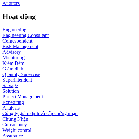
Auditors
Hoạt động
Engineering
Engineering Consultant
Conrespondent
Risk Management
Advisory
Monitoring
Kiểm Đếm
Giám định
Quantily Supervise
Superintendent
Salvage
Solution
Project Management
Expediting
Analysis
Công ty giám định và cấp chứng nhận
Chứng Nhận
Consultancy
Weight control
Assurance