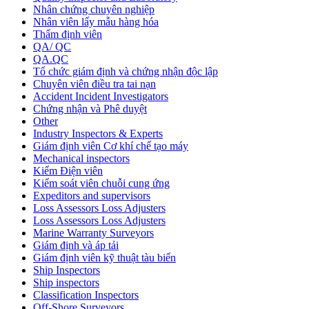
Nhân chứng chuyên nghiệp
Nhân viên lấy mẫu hàng hóa
Thẩm định viên
QA/ QC
QA.QC
Tổ chức giám định và chứng nhận độc lập
Chuyên viên điều tra tai nạn
Accident Incident Investigators
Chứng nhận và Phê duyệt
Other
Industry Inspectors & Experts
Giám định viên Cơ khí chế tạo máy
Mechanical inspectors
Kiểm Điện viên
Kiểm soát viên chuỗi cung ứng
Expeditors and supervisors
Loss Assessors Loss Adjusters
Loss Assessors Loss Adjusters
Marine Warranty Surveyors
Giám định và áp tải
Giám định viên kỹ thuật tàu biển
Ship Inspectors
Ship inspectors
Classification Inspectors
Off-Shore Surveyors