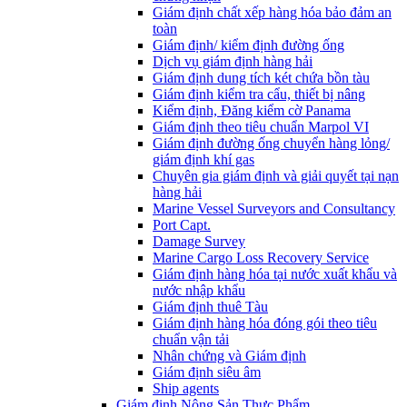
Giám định chất xếp hàng hóa bảo đảm an
toàn
Giám định/ kiểm định đường ống
Dịch vụ giám định hàng hải
Giám định dung tích két chứa bồn tàu
Giám định kiểm tra cẩu, thiết bị nâng
Kiểm định, Đăng kiểm cờ Panama
Giám định theo tiêu chuẩn Marpol VI
Giám định đường ống chuyển hàng lỏng/
giám định khí gas
Chuyên gia giám định và giải quyết tại nạn
hàng hải
Marine Vessel Surveyors and Consultancy
Port Capt.
Damage Survey
Marine Cargo Loss Recovery Service
Giám định hàng hóa tại nước xuất khẩu và
nước nhập khẩu
Giám định thuê Tàu
Giám định hàng hóa đóng gói theo tiêu
chuẩn vận tải
Nhân chứng và Giám định
Giám định siêu âm
Ship agents
Giám định Nông Sản Thực Phẩm