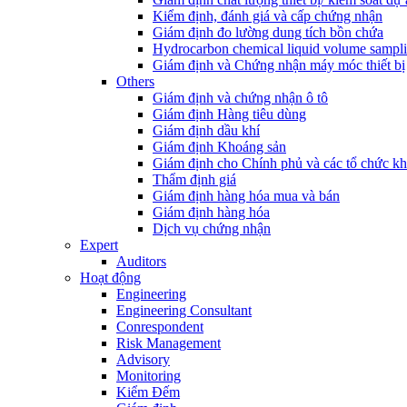
Kiểm định, đánh giá và cấp chứng nhận
Giám định đo lường dung tích bồn chứa
Hydrocarbon chemical liquid volume sampl
Giám định và Chứng nhận máy móc thiết bị
Others
Giám định và chứng nhận ô tô
Giám định Hàng tiêu dùng
Giám định dầu khí
Giám định Khoáng sản
Giám định cho Chính phủ và các tổ chức k
Thẩm định giá
Giám định hàng hóa mua và bán
Giám định hàng hóa
Dịch vụ chứng nhận
Expert
Auditors
Hoạt động
Engineering
Engineering Consultant
Conrespondent
Risk Management
Advisory
Monitoring
Kiểm Đếm