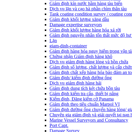
Giám định kín nước hầm hàng tàu biển
Dịch vụ lặn và cạo hà phần chìm thân tàu
Tank coating condition survey / coating cond
Giám định khối lượng xăng dầu
Damage expertise surveyors
Giám định khối lượng hàng hóa xá rời
Giám định nguyên nhân tổn thất mức độ hư
Lặn
giam-dinh-container
Giám định hàng hóa nguy hiểm trong vận tả
Chứng nhận Giám định hàng khô
Dịch vụ giám định hàng lỏng và bồn chứa
Giám định số lượng, chất lượng và cấp chứ
Giám định chất xếp hàng hóa bảo đảm an t
Giám định/ kiểm định đường ống
Dịch vụ giám định hàng hải
Giám định dung tích két chứa bồn tàu
Giám định kiểm tra cẩu, thiết bị nâng
Kiểm định, Đăng kiểm cờ Panama
Giám định theo tiêu chuẩn Marpol VI
Giám định đường ống chuyển hàng lỏng/ gi
Chuyên gia giám định và giải quyết tại nạn 
Marine Vessel Surveyors and Consultancy
Port Capt.
Damage Survey