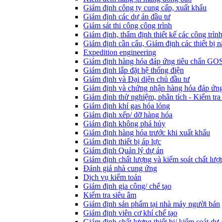
Giám định công ty cung cấp, xuất khẩu
Giám định các dự án đầu tư
Giám sát thi công công trình
Giám định, thẩm định thiết kế các công trìn
Giám định cần cẩu, Giám định các thiết bị n
Expedition engineering
Giám định hàng hóa đáp ứng tiêu chẩn GO
Giám định lắp đặt hệ thống điện
Giám định và Đại diện chủ đầu tư
Giám định và chứng nhận hàng hóa đáp ứng
Giám định thử nghiệm, phân tích - Kiểm tra
Giám định khí gas hóa lỏng
Giám định xếp/ dỡ hàng hóa
Giám định không phá hủy
Giám định hàng hóa trước khi xuất khẩu
Giám định thiết bị áp lực
Giám định Quản lý dự án
Giám định chất lượng và kiểm soát chất lượ
Đánh giá nhà cung ứng
Dịch vụ kiểm toán
Giám định gia công/ chế tạo
Kiểm tra siêu âm
Giám định sản phẩm tại nhà máy người bán
Giám định viên cơ khí chế tạo
Giám định chất lượng thiết bị/ kiểm soát dự