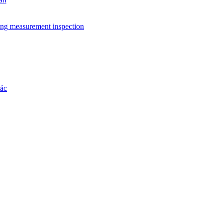
ing measurement inspection
hác