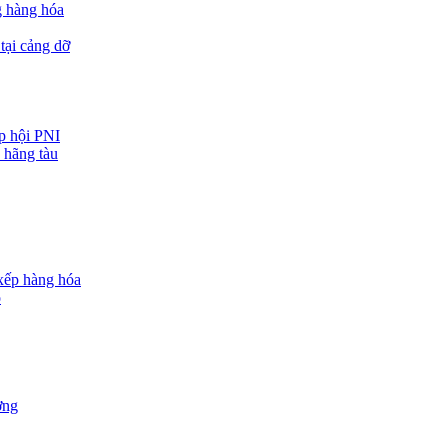
g hàng hóa
tại cảng dỡ
ệp hội PNI
 hãng tàu
 xếp hàng hóa
o
ợng