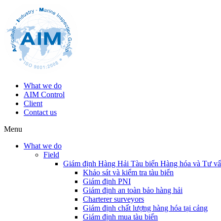
What we do
AIM Control
Client
Contact us
Menu
What we do
Field
Giám định Hàng Hải Tàu biển Hàng hóa và Tư v
Khảo sát và kiểm tra tàu biển
Giám định PNI
Giám định an toàn bảo hàng hải
Charterer surveyors
Giám định chất lượng hàng hóa tại cảng
​Giám định mua tàu biển