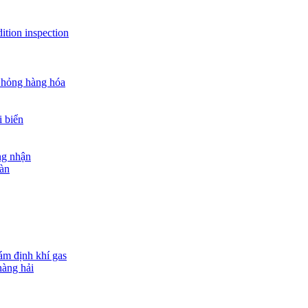
ition inspection
 hỏng hàng hóa
i biển
ng nhận
oàn
ám định khí gas
hàng hải