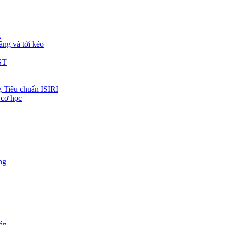
h
âng và tời kéo
ST
 Tiêu chuẩn ISIRI
 cơ học
ng
 án