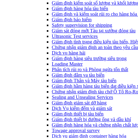
Giám định kiểm soát số lượng và khối lượn
Giám định hàng hóa tàu biển
Giám định và kiểm soát rủi ro cho hàng hóa 
Giám định bảo hiểm
Safety supervision for shipping
Giám sát đóng mới Tàu tại xưởng đóng tàu
Ultrasonic Test services
Giám định tình trạng điều kiện tàu biển, Hi
Chứng nhận giám định an toàn theo yêu cầu
Dịch vụ hàng hải
Giám định hàng siêu trường siêu trọng
Loading Master
Phân tích rủi ro và Phòng ngừa tổn thất
​Giám định đâm va tàu biển
Giám định Thân và Máy tàu biển
​Giám định hầm hàng tàu biển đạt điều kiện
Chứng nhận giám định tàu chở Ô Tô Ro-R
Sealing and Unsealing Services
Giám định giám sát dỡ hàng
Dịch Vụ kiểm đếm và giám sát
Giám định thiết bị tàu biển
Giám định thiết bị đường ống và dầu khí
Giám định hàng hóa và chứng nhận chất lư
Towage approval survey
Dịch vụ giám định container hàng hóa