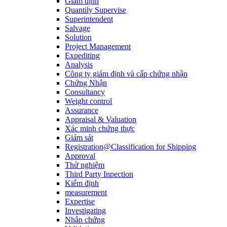
Giám định
Quantily Supervise
Superintendent
Salvage
Solution
Project Management
Expediting
Analysis
Công ty giám định và cấp chứng nhận
Chứng Nhận
Consultancy
Weight control
Assurance
Appraisal & Valuation
Xác minh chứng thực
Giám sát
Registration@Classification for Shipping
Approval
Thử nghiệm
Third Party Inpection
Kiểm định
measurement
Expertise
Investigating
Nhân chứng