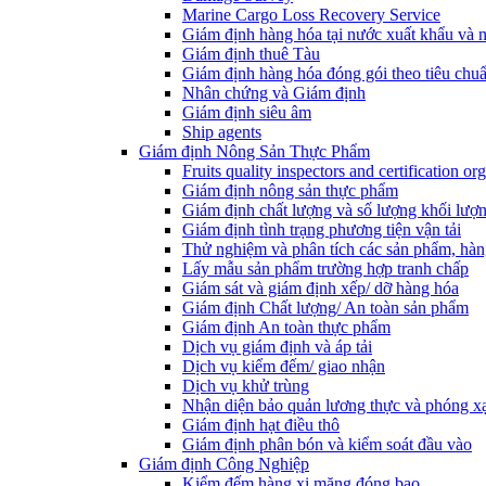
Marine Cargo Loss Recovery Service
Giám định hàng hóa tại nước xuất khẩu và 
Giám định thuê Tàu
Giám định hàng hóa đóng gói theo tiêu chuẩ
Nhân chứng và Giám định
Giám định siêu âm
Ship agents
Giám định Nông Sản Thực Phẩm
Fruits quality inspectors and certification or
Giám định nông sản thực phẩm
Giám định chất lượng và số lượng khối lượ
Giám định tình trạng phương tiện vận tải
Thử nghiệm và phân tích các sản phẩm, hàn
Lấy mẫu sản phẩm trường hợp tranh chấp
Giám sát và giám định xếp/ dỡ hàng hóa
Giám định Chất lượng/ An toàn sản phẩm
Giám định An toàn thực phẩm
Dịch vụ giám định và áp tải
Dịch vụ kiểm đếm/ giao nhận
Dịch vụ khử trùng
Nhận diện bảo quản lương thực và phóng x
Giám định hạt điều thô
Giám định phân bón và kiểm soát đầu vào
Giám định Công Nghiệp
Kiểm đếm hàng xi măng đóng bao