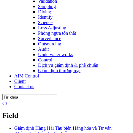
Validation
Sampling
Diving
Identify
Science
Loss Adjusting
Phòng ngừa tổn thất
Surveillance
Outsourcing
Audit
Underwater works
Control
Dịch vụ giám định & phê chuẩn
Giám định thương mại
AIM Control
Client
Contact us
en
Field
Giám định Hàng Hải Tàu biển Hàng hóa và Tư vấn