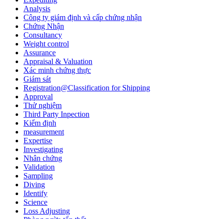
Analysis
Công ty giám định và cấp chứng nhận
Chứng Nhận
Consultancy
Weight control
Assurance
Appraisal & Valuation
Xác minh chứng thực
Giám sát
Registration@Classification for Shipping
Approval
Thử nghiệm
Third Party Inpection
Kiểm định
measurement
Expertise
Investigating
Nhân chứng
Validation
Sampling
Diving
Identify
Science
Loss Adjusting