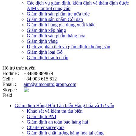
Các dịch vụ giám định, kiểm định và thẩm định được
AIM Control cung cấp
Giám định sản phẩm tre nứa trúc
Giám định sản phẩm Cói đan
Giám định hàng gia dụng xuất khẩu
Giám định xếp hàng
Giám định sản phẩm hàng hóa
Giám định vàng
Dịch vụ phân tích và giám định khoáng sản
Giám định loại Gỗ
Giám định tranh chấp
Hỗ trợ trực tuyến
Hotline :
+84888889879
Cell :
+84 903 615 612
Email :
aim@aimcontrolgroup.com
Skype :
Field
Giám định Hàng Hải Tàu biển Hàng hóa và Tư vấn
Khảo sát và kiểm tra tàu biển
Giám định PNI
Giám định an toàn bảo hàng hải
Charterer surveyors
Giám định chất lượng hàng hóa tại cảng