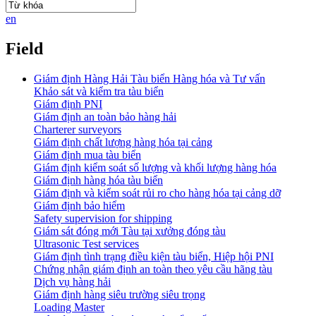
en
Field
Giám định Hàng Hải Tàu biển Hàng hóa và Tư vấn
Khảo sát và kiểm tra tàu biển
Giám định PNI
Giám định an toàn bảo hàng hải
Charterer surveyors
Giám định chất lượng hàng hóa tại cảng
​Giám định mua tàu biển
Giám định kiểm soát số lượng và khối lượng hàng hóa
Giám định hàng hóa tàu biển
Giám định và kiểm soát rủi ro cho hàng hóa tại cảng dỡ
Giám định bảo hiểm
Safety supervision for shipping
Giám sát đóng mới Tàu tại xưởng đóng tàu
Ultrasonic Test services
Giám định tình trạng điều kiện tàu biển, Hiệp hội PNI
Chứng nhận giám định an toàn theo yêu cầu hãng tàu
Dịch vụ hàng hải
Giám định hàng siêu trường siêu trọng
Loading Master