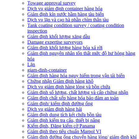
Towage approval survey
Dịch vụ giám định container hàng hóa
Giám định kín nước hầm hàng tàu biển
Dịch vụ lặn và cạo hà phần chìm thân tàu
Tank coating condition survey / coating condition
inspection
Giám định khối lượng xăng dầu
Damage expertise surveyors
Giám định khối lượng hàng hóa xá rời
Giám định nguyên nhân tổn thất mức độ hư hỏng hàng
hóa
Lặn
giam-dinh-container
Giám định hàng hóa nguy hiểm trong vận tải biển
Chứng nhận Giám định hàng khô
Dịch vụ giám định hàng lỏng và bồn chứa
Giám định số lượng, chất lượng và cấp chứng nhận
Giám định chất xếp hàng hóa bảo đảm an toàn
Giám định/ kiểm định đường ống
Dịch vụ giám định hàng hải
Giám định dung tích két chứa bồn tàu
Giám định kiểm tra cẩu, thiết bị nâng
Kiểm định, Đăng kiểm cờ Panama
Giám định theo tiêu chuẩn Marpol VI
Giám định đường ống chuyển hàng lỏng/ giám định khí