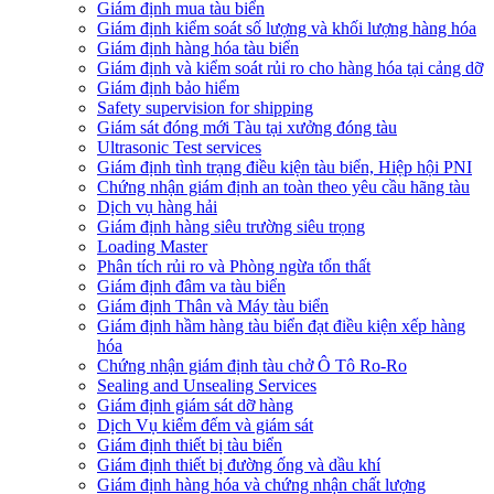
​Giám định mua tàu biển
Giám định kiểm soát số lượng và khối lượng hàng hóa
Giám định hàng hóa tàu biển
Giám định và kiểm soát rủi ro cho hàng hóa tại cảng dỡ
Giám định bảo hiểm
Safety supervision for shipping
Giám sát đóng mới Tàu tại xưởng đóng tàu
Ultrasonic Test services
Giám định tình trạng điều kiện tàu biển, Hiệp hội PNI
Chứng nhận giám định an toàn theo yêu cầu hãng tàu
Dịch vụ hàng hải
Giám định hàng siêu trường siêu trọng
Loading Master
Phân tích rủi ro và Phòng ngừa tổn thất
​Giám định đâm va tàu biển
Giám định Thân và Máy tàu biển
​Giám định hầm hàng tàu biển đạt điều kiện xếp hàng
hóa
Chứng nhận giám định tàu chở Ô Tô Ro-Ro
Sealing and Unsealing Services
Giám định giám sát dỡ hàng
Dịch Vụ kiểm đếm và giám sát
Giám định thiết bị tàu biển
Giám định thiết bị đường ống và dầu khí
Giám định hàng hóa và chứng nhận chất lượng