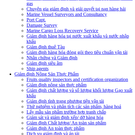
gas
Chuyên gia giám định và giải quyết tại nạn hàng hải
Marine Vessel Surveyors and Consultancy
Port Capt.
Damage Survey
Marine Cargo Loss Recovery Service
Giám định hàng hóa tại nước xuất khẩu và nước nhập
khẩu
Giám định thuê Tàu
Giám định hàng hóa đóng gói theo tiêu chuẩn vận tải
Nhân chứng và Giám định
Giám định siêu âm
Ship agents
Giám định Nông Sản Thực Phẩm
Fruits quality inspectors and certification organization
Giám định nông sản thực phẩm
Giám định chất lượng và số lượng khối lượng Gạo xuất
khẩu
Giám định tình trạng phương tiện vận tải
Thử nghiệm và phân tích các sản phẩm, hàng hoá
Lấy mẫu sản phẩm trường hợp tranh chấp
Giám sát và giám định xếp/ dỡ hàng hóa
Giám định Chất lượng/ An toàn sản phẩm
Giám định An toàn thực phẩm
Dịch vụ giám định và áp tải