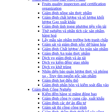
Fruits quality inspectors and certification
organization
Giám định nông sản thực phẩm
Giám định chất lượng và số lượng khối
lượng Gạo xuất khẩu
Giám định tình trạng phương tiện vận tải
Thử nghiệm và phân tích các sản phẩm,
hàng hoá
Lấy mẫu sản phẩm trường hợp tranh chấp
Giám sát và giám định xếp/ dỡ hàng hóa
Giám định Chất lượng/ An toàn sản phẩm
Giám định An toàn thực phẩm
Dịch vụ giám định và áp tải
Dịch vụ kiểm đếm/ giao nhận
Dịch vụ khử trùng
Nhận diện bảo quản lương thực và phóng
xạ - Truy tìm nguồn gốc sản phẩm
Giám định hạt điều thô
Giám định phân bón và kiểm soát đầu vào
Giám định Công Nghiệp
Kiểm đếm hàng xi măng đóng bao
Giám định công ty cung cấp, xuất khẩu
Giám định các dự án đầu tư
Giám sát thi công công trình
Giám định, thẩm định thiết kế các công