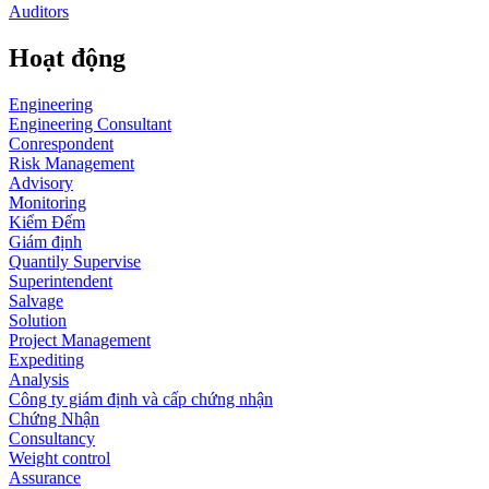
Auditors
Hoạt động
Engineering
Engineering Consultant
Conrespondent
Risk Management
Advisory
Monitoring
Kiểm Đếm
Giám định
Quantily Supervise
Superintendent
Salvage
Solution
Project Management
Expediting
Analysis
Công ty giám định và cấp chứng nhận
Chứng Nhận
Consultancy
Weight control
Assurance