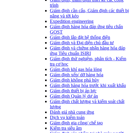
trình
Giám định cần cẩu, Giám định các thiết bị
nâng và tời kéo
Expedition engineering
Giám định hàng hóa đáp ứng tiêu chẩn
GOST
Giám định lắp đặt hệ thống điện
Giám định và Đại diện chủ đầu tư
Giám định và chứng nhận hàng hóa đáp
ứng Tiêu chuẩn ISIRI
Giám định thử nghiệm, phân tích - Kiểm
tra cơ học
Giám định khí gas hóa lỏng
Giám định xếp/ dỡ hàng hóa
Giám định không phá hủy
Giám định hàng hóa trước khi xuất khẩu
Giám định thiết bị áp lực
Giám định Quản lý dự án
Giám định chất lượng và kiểm soát chất
lượng
Đánh giá nhà cung ứng
Dịch vụ kiểm toán
Giám định gia công/ chế tạo
Kiểm tra siêu âm