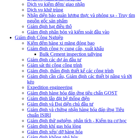
Dịch vụ kiểm đếm/ giao nhận
Dịch vụ khử trùng
Nhận diện bảo quản lương thực và phóng xạ - Truy tìm
nguồn gốc sản phẩm
Giám định hạt điều thô
Giám định phân bón và kiểm soát đầu vào
Giám định Công Nghiệp
Kiểm đếm hàng xi măng đóng bao
Giám định công ty cung cấp, xuất khẩu
Bulk Cement inspection tallying
Giám định các dự án đầu tư
Giám sát thi công công trình
Giám định, thẩm định thiết kế các công trình
Giám định cần cẩu, Giám định các thiết bị nâng và tời
kéo
Expedition engineering
Giám định hàng hóa đáp ứng tiêu chẩn GOST
Giám định lắp đặt hệ thống điện
Giám định và Đại diện chủ đầu tư
Giám định và chứng nhận hàng hóa đáp ứng Tiêu
chuẩn ISIRI
Giám định thử nghiệm, phân tích - Kiểm tra cơ học
Giám định khí gas hóa lỏng
Giám định xếp/ dỡ hàng hóa
Giám định không phá hủy