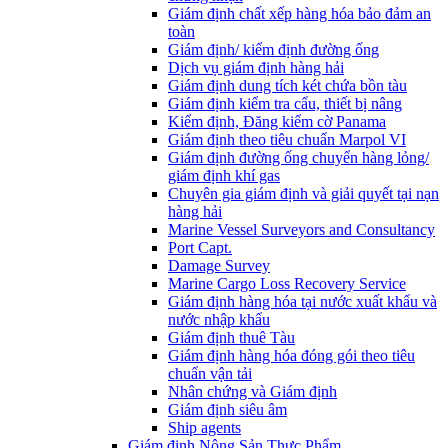
Giám định chất xếp hàng hóa bảo đảm an
toàn
Giám định/ kiểm định đường ống
Dịch vụ giám định hàng hải
Giám định dung tích két chứa bồn tàu
Giám định kiểm tra cẩu, thiết bị nâng
Kiểm định, Đăng kiểm cờ Panama
Giám định theo tiêu chuẩn Marpol VI
Giám định đường ống chuyển hàng lỏng/
giám định khí gas
Chuyên gia giám định và giải quyết tại nạn
hàng hải
Marine Vessel Surveyors and Consultancy
Port Capt.
Damage Survey
Marine Cargo Loss Recovery Service
Giám định hàng hóa tại nước xuất khẩu và
nước nhập khẩu
Giám định thuê Tàu
Giám định hàng hóa đóng gói theo tiêu
chuẩn vận tải
Nhân chứng và Giám định
Giám định siêu âm
Ship agents
Giám định Nông Sản Thực Phẩm