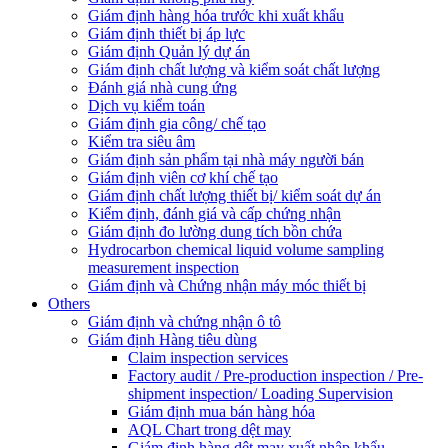
Giám định hàng hóa trước khi xuất khẩu
Giám định thiết bị áp lực
Giám định Quản lý dự án
Giám định chất lượng và kiểm soát chất lượng
Đánh giá nhà cung ứng
Dịch vụ kiểm toán
Giám định gia công/ chế tạo
Kiểm tra siêu âm
Giám định sản phẩm tại nhà máy người bán
Giám định viên cơ khí chế tạo
Giám định chất lượng thiết bị/ kiểm soát dự án
Kiểm định, đánh giá và cấp chứng nhận
Giám định đo lường dung tích bồn chứa
Hydrocarbon chemical liquid volume sampling
measurement inspection
Giám định và Chứng nhận máy móc thiết bị
Others
Giám định và chứng nhận ô tô
Giám định Hàng tiêu dùng
Claim inspection services
Factory audit / Pre-production inspection / Pre-
shipment inspection/ Loading Supervision
Giám định mua bán hàng hóa
AQL Chart trong dệt may
Giám định hàng dệt may xuất nhập khẩu