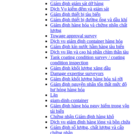
Giám định giám sát dỡ hàng
Dịch Vụ kiểm đếm và giám sát
Giám định thiết bị tàu biển
Giám định thiết bị đường ống và dầu khí
Giám định hàng hóa và chứng nhận chất
lượng
Towage approval survey
Dịch vụ giám định container hàng hóa
Giám định kín nước hầm hàng tàu biển
Dịch vụ lặn và cạo hà phần chìm thân tàu
Tank coating condition survey / coating
condition inspection
Giám định khối lượng xăng dầu
Damage expertise surveyors
Giám định khối lượng hàng hóa xá rời
Giám định nguyên nhân tổn thất mức độ
hư hỏng hàng hóa
Lặn
giam-dinh-container
Giám định hàng hóa nguy hiểm trong vận
tải biển
Chứng nhận Giám định hàng khô
Dịch vụ giám định hàng lỏng và bồn chứa
Giám định số lượng, chất lượng và cấp
chứng nhận