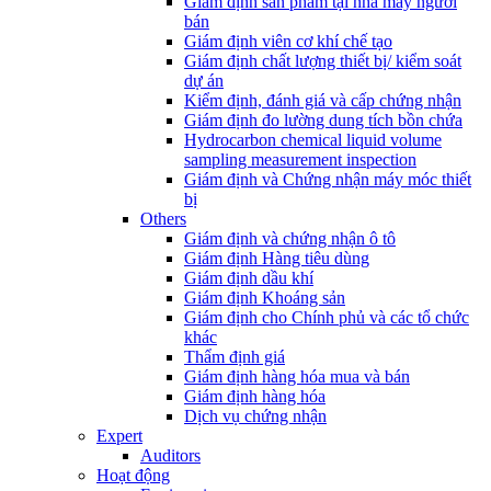
Giám định sản phẩm tại nhà máy người
bán
Giám định viên cơ khí chế tạo
Giám định chất lượng thiết bị/ kiểm soát
dự án
Kiểm định, đánh giá và cấp chứng nhận
Giám định đo lường dung tích bồn chứa
Hydrocarbon chemical liquid volume
sampling measurement inspection
Giám định và Chứng nhận máy móc thiết
bị
Others
Giám định và chứng nhận ô tô
Giám định Hàng tiêu dùng
Giám định dầu khí
Giám định Khoáng sản
Giám định cho Chính phủ và các tổ chức
khác
Thẩm định giá
Giám định hàng hóa mua và bán
Giám định hàng hóa
Dịch vụ chứng nhận
Expert
Auditors
Hoạt động