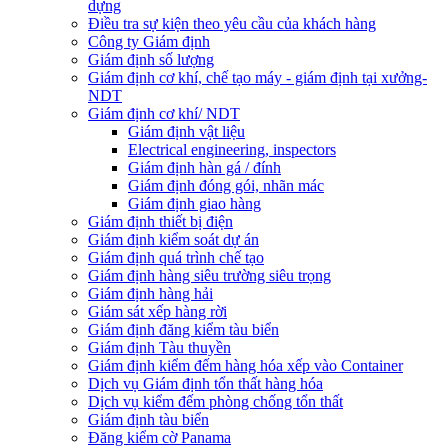
dựng
Điều tra sự kiện theo yêu cầu của khách hàng
Công ty Giám định
Giám định số lượng
Giám định cơ khí, chế tạo máy - giám định tại xưởng-
NDT
Giám định cơ khí/ NDT
Giám định vật liệu
Electrical engineering, inspectors
Giám định hàn gá / đính
Giám định đóng gói, nhãn mác
Giám định giao hàng
Giám định thiết bị điện
Giám định kiểm soát dự án
Giám định quá trình chế tạo
Giám định hàng siêu trường siêu trọng
Giám định hàng hải
Giám sát xếp hàng rời
Giám định đăng kiểm tàu biển
Giám định Tàu thuyền
Giám định kiểm đếm hàng hóa xếp vào Container
Dịch vụ Giám định tổn thất hàng hóa
Dịch vụ kiểm đếm phòng chống tổn thất
Giám định tàu biển
Đăng kiểm cờ Panama