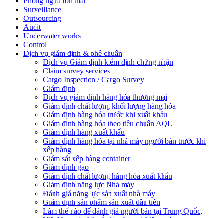
Phòng ngừa tổn thất
Surveillance
Outsourcing
Audit
Underwater works
Control
Dịch vụ giám định & phê chuẩn
Dịch vụ Giám định kiểm định chứng nhận
Claim survey services
Cargo Inspection / Cargo Survey
Giám định
Dịch vụ giám định hàng hóa thương mại
Giám định chất lượng khối lượng hàng hóa
Giám định hàng hóa trước khi xuất khẩu
Giám định hàng hóa theo tiêu chuẩn AQL
Giám định hàng xuất khẩu
Giám định hàng hóa tại nhà máy người bán trước khi
xếp hàng
Giám sát xếp hàng container
Giám định gạo
Giám định chất lượng hàng hóa xuất khẩu
Giám định năng lực Nhà máy
Đánh giá năng lực sản xuất nhà máy
Giám định sản phẩm sản xuất đầu tiên
Làm thế nào để đánh giá người bán tại Trung Quốc,