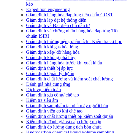
kéo
Expedition engineering
Giám định hàng hóa đáp ứng tiêu chẩn GOST
Giám định lắp đặt hệ thống điện
Giám định và Đại diện chủ đầu tư
Giám định và chứng nhận hàng hóa đáp ứng Tiêu
chuẩn ISIRI
Giám định thử nghiệm, phân tích - Kiểm tra cơ học
Giám định khí gas hóa lỏng
Giám định xếp/ dỡ hàng hóa
Giám định không phá hủy
Giám định hàng hóa trước khi xuất khẩu
Giám định thiết bị áp lực
Giám định Quản lý dự án
Giám định chất lượng và kiểm soát chất lượng
Đánh giá nhà cung ứng
Dịch vụ kiểm toán
Giám định gia công/ chế tạo
Kiểm tra siêu âm
Giám định sản phẩm tại nhà máy người bán
Giám định viên cơ khí chế tạo
Giám định chất lượng thiết bị/ kiểm soát dự án
Kiểm định, đánh giá và cấp chứng nhận
Giám định đo lường dung tích bồn chứa
Hydrocarbon chemical liquid volume sampling