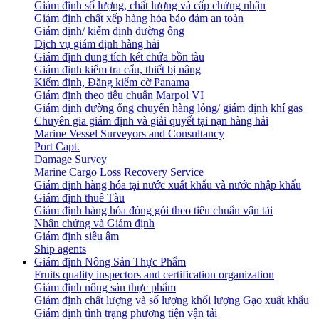
Giám định số lượng, chất lượng và cấp chứng nhận
Giám định chất xếp hàng hóa bảo đảm an toàn
Giám định/ kiểm định đường ống
Dịch vụ giám định hàng hải
Giám định dung tích két chứa bồn tàu
Giám định kiểm tra cẩu, thiết bị nâng
Kiểm định, Đăng kiểm cờ Panama
Giám định theo tiêu chuẩn Marpol VI
Giám định đường ống chuyển hàng lỏng/ giám định khí gas
Chuyên gia giám định và giải quyết tại nạn hàng hải
Marine Vessel Surveyors and Consultancy
Port Capt.
Damage Survey
Marine Cargo Loss Recovery Service
Giám định hàng hóa tại nước xuất khẩu và nước nhập khẩu
Giám định thuê Tàu
Giám định hàng hóa đóng gói theo tiêu chuẩn vận tải
Nhân chứng và Giám định
Giám định siêu âm
Ship agents
Giám định Nông Sản Thực Phẩm
Fruits quality inspectors and certification organization
Giám định nông sản thực phẩm
Giám định chất lượng và số lượng khối lượng Gạo xuất khẩu
Giám định tình trạng phương tiện vận tải