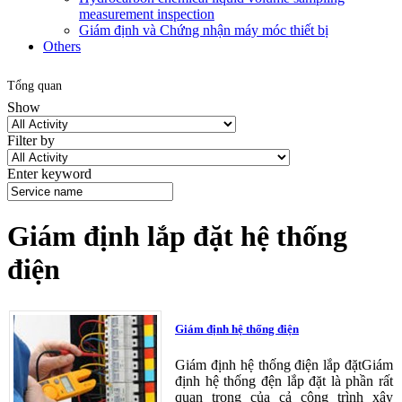
measurement inspection
Giám định và Chứng nhận máy móc thiết bị
Others
Tổng quan
Show
Filter by
Enter keyword
Giám định lắp đặt hệ thống
điện
Giám định hệ thống điện
Giám định hệ thống điện lắp đặtGiám
định hệ thống đện lắp đặt là phần rất
quan trọng của cả công trình xây