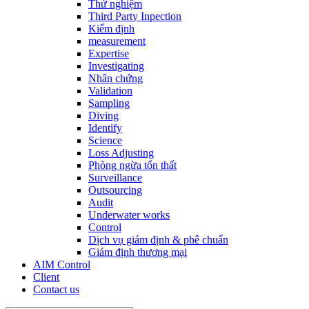
Thử nghiệm
Third Party Inpection
Kiểm định
measurement
Expertise
Investigating
Nhân chứng
Validation
Sampling
Diving
Identify
Science
Loss Adjusting
Phòng ngừa tổn thất
Surveillance
Outsourcing
Audit
Underwater works
Control
Dịch vụ giám định & phê chuẩn
Giám định thương mại
AIM Control
Client
Contact us