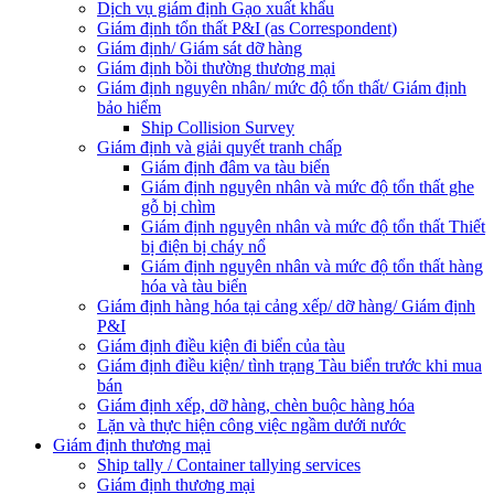
Dịch vụ giám định Gạo xuất khẩu
Giám định tổn thất P&I (as Correspondent)
Giám định/ Giám sát dỡ hàng
Giám định bồi thường thương mại
Giám định nguyên nhân/ mức độ tổn thất/ Giám định
bảo hiểm
Ship Collision Survey
Giám định và giải quyết tranh chấp
Giám định đâm va tàu biển
Giám định nguyên nhân và mức độ tổn thất ghe
gỗ bị chìm
Giám định nguyên nhân và mức độ tổn thất Thiết
bị điện bị cháy nổ
Giám định nguyên nhân và mức độ tổn thất hàng
hóa và tàu biển
Giám định hàng hóa tại cảng xếp/ dỡ hàng/ Giám định
P&I
Giám định điều kiện đi biển của tàu
Giám định điều kiện/ tình trạng Tàu biển trước khi mua
bán
Giám định xếp, dỡ hàng, chèn buộc hàng hóa
Lặn và thực hiện công việc ngầm dưới nước
Giám định thương mại
Ship tally / Container tallying services
Giám định thương mại