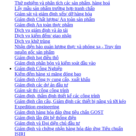
Thử nghiệm và phân tích các sản phẩm, hàng hoá
Lấy mẫu sản phẩm trường hợp tranh chấp
Giám sát và giám định xếp/ dỡ hàng hóa
Giám định Chất lượng/ An toàn sản phẩm
Giám định An toàn thực phẩm
Dịch vụ giám định và áp tải
Dịch vụ kiểm đếm/ giao nhận
Dịch vụ khử trùng
Nhận diện bảo quản lương thực và phóng xạ - Truy tìm
nguồn gốc sản phẩm
Giám định hạt điều thô
Giám định phân bón và kiểm soát đầu vào
Giám định Công Nghiệp
Kiểm đếm hàng xi măng đóng bao
Giám định công ty cung cấp, xuất khẩu
Giám định các dự án đầu tư
Giám sát thi công công trình
Giám định, thẩm định thiết kế các công trình
Giám định cần cẩu, Giám định các thiết bị nâng và tời kéo
Expedition engineering
Giám định hàng hóa đáp ứng tiêu chẩn GOST
Giám định lắp đặt hệ thống điện
Giám định và Đại diện chủ đầu tư
Giám định và chứng nhận hàng hóa đáp ứng Tiêu chuẩn
ISIRI