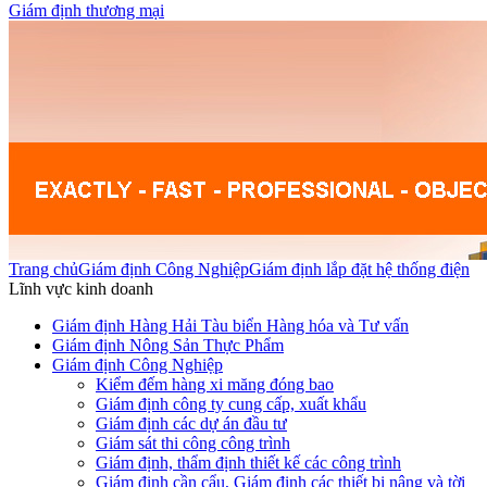
Giám định thương mại
Trang chủ
Giám định Công Nghiệp
Giám định lắp đặt hệ thống điện
Lĩnh vực kinh doanh
Giám định Hàng Hải Tàu biển Hàng hóa và Tư vấn
Giám định Nông Sản Thực Phẩm
Giám định Công Nghiệp
Kiểm đếm hàng xi măng đóng bao
Giám định công ty cung cấp, xuất khẩu
Giám định các dự án đầu tư
Giám sát thi công công trình
Giám định, thẩm định thiết kế các công trình
Giám định cần cẩu, Giám định các thiết bị nâng và tời