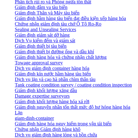
Phân tích rủi ro và Phòng ngừa tổn thất
​Giám định đâm va tàu biển
Giám định Thân và Máy tàu biển
​Giám định hầm hàng tàu biển đạt điều kiện xếp hàng hóa
Chứng nhận giám định tàu chở Ô Tô Ro-Ro
Sealing and Unsealing Services
Giám định giám sát dỡ hàng
Dịch Vụ kiểm đếm và giám sát
Giám định thiết bị tàu biển
Giám định thiết bị đường ống và dầu khí
Giám định hàng hóa và chứng nhận chất lượng
Towage approval survey
Dịch vụ giám định container hàng hóa
Giám định kín nước hầm hàng tàu biển
Dịch vụ lặn và cạo hà phần chìm thân tàu
Tank coating condition survey / coating condition inspection
Giám định khối lượng xăng dầu
Damage expertise surveyors
Giám định khối lượng hàng hóa xá rời
Giám định nguyên nhân tổn thất mức độ hư hỏng hàng hóa
Lặn
giam-dinh-container
Giám định hàng hóa nguy hiểm trong vận tải biển
Chứng nhận Giám định hàng khô
Dịch vụ giám định hàng lỏng và bồn chứa