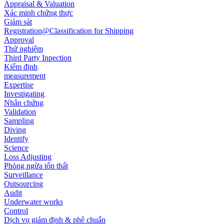
Appraisal & Valuation
Xác minh chứng thực
Giám sát
Registration@Classification for Shipping
Approval
Thử nghiệm
Third Party Inpection
Kiểm định
measurement
Expertise
Investigating
Nhân chứng
Validation
Sampling
Diving
Identify
Science
Loss Adjusting
Phòng ngừa tổn thất
Surveillance
Outsourcing
Audit
Underwater works
Control
Dịch vụ giám định & phê chuẩn