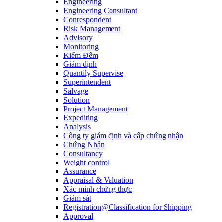
Engineering
Engineering Consultant
Conrespondent
Risk Management
Advisory
Monitoring
Kiểm Đếm
Giám định
Quantily Supervise
Superintendent
Salvage
Solution
Project Management
Expediting
Analysis
Công ty giám định và cấp chứng nhận
Chứng Nhận
Consultancy
Weight control
Assurance
Appraisal & Valuation
Xác minh chứng thực
Giám sát
Registration@Classification for Shipping
Approval