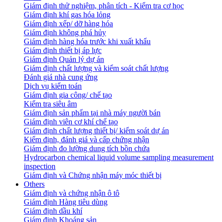
Giám định thử nghiệm, phân tích - Kiểm tra cơ học
Giám định khí gas hóa lỏng
Giám định xếp/ dỡ hàng hóa
Giám định không phá hủy
Giám định hàng hóa trước khi xuất khẩu
Giám định thiết bị áp lực
Giám định Quản lý dự án
Giám định chất lượng và kiểm soát chất lượng
Đánh giá nhà cung ứng
Dịch vụ kiểm toán
Giám định gia công/ chế tạo
Kiểm tra siêu âm
Giám định sản phẩm tại nhà máy người bán
Giám định viên cơ khí chế tạo
Giám định chất lượng thiết bị/ kiểm soát dự án
Kiểm định, đánh giá và cấp chứng nhận
Giám định đo lường dung tích bồn chứa
Hydrocarbon chemical liquid volume sampling measurement
inspection
Giám định và Chứng nhận máy móc thiết bị
Others
Giám định và chứng nhận ô tô
Giám định Hàng tiêu dùng
Giám định dầu khí
Giám định Khoáng sản