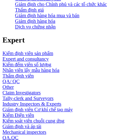
Giám định cho Chính phủ và các tổ chức khác
Thẩm định giá
Giám định hàng hóa mua và bán
Giám định hàng hóa
Dịch vụ chứng nhận
Expert
Kiểm định viên sản phẩm
Expert and consultancy
Kiểm đếm viên số lượng
Nhân viên lấy mẫu hàng hóa
Thẩm định viên
QA/ QC
Other
Claim Investigators
Tally-clerk and Surveyors
Industry Inspectors & Experts
Giám định viên Cơ khí chế tạo máy
Kiểm Điện viên
Kiểm soát viên chuỗi cung ứng
Giám định và áp tải
Mechanical inspectors
QA.QC