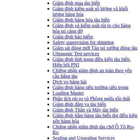
​Giám định mua tàu biển
Giám định kiểm soát số lượng và khối
lượng hàng hóa
Giám định hàng hóa tàu biển
Giám định và kiểm soát rủi ro cho hàng
hóa tại cảng dỡ
Giám định bảo hiểm
Safety supervision for shipping
Giám sát đóng mới Tàu tại xưởng đóng tàu
Ultrasonic Test services
Giám định tình trạng điều kiện tàu biển,
Hiệp hội PNI
Chứng nhận giám định an toàn theo yêu
cầu hãng tàu
Dịch vụ hàng hải
Giám định hàng siêu trường siêu trọng
Loading Master
Phân tích rủi ro và Phòng ngừa tổn thất
​Giám định đâm va tàu biển
Giám định Thân và Máy tàu biển
​Giám định hầm hàng tàu biển đạt điều kiện
xếp hàng hóa
Chứng nhận giám định tàu chở Ô Tô Ro-
Ro
Sealing and Unsealing Services