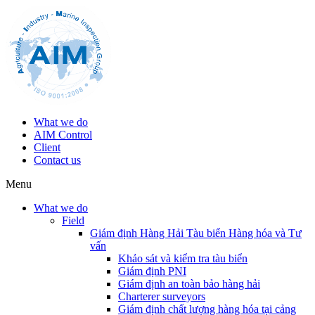
What we do
AIM Control
Client
Contact us
Menu
What we do
Field
Giám định Hàng Hải Tàu biển Hàng hóa và Tư
vấn
Khảo sát và kiểm tra tàu biển
Giám định PNI
Giám định an toàn bảo hàng hải
Charterer surveyors
Giám định chất lượng hàng hóa tại cảng