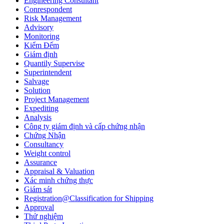
Engineering Consultant
Conrespondent
Risk Management
Advisory
Monitoring
Kiểm Đếm
Giám định
Quantily Supervise
Superintendent
Salvage
Solution
Project Management
Expediting
Analysis
Công ty giám định và cấp chứng nhận
Chứng Nhận
Consultancy
Weight control
Assurance
Appraisal & Valuation
Xác minh chứng thực
Giám sát
Registration@Classification for Shipping
Approval
Thử nghiệm