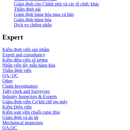
Giám định cho Chính phủ và các tổ chức khác
Thẩm định giá
Giám định hàng hóa mua và bán
Giám định hàng hóa
Dịch vụ chứng nhận
Expert
Kiểm định viên sản phẩm
Expert and consultancy
Kiểm đếm viên số lượng
Nhân viên lấy mẫu hàng hóa
Thẩm định viên
QA/ QC
Other
Claim Investigators
Tally-clerk and Surveyors
Industry Inspectors & Experts
Giám định viên Cơ khí chế tạo máy
Kiểm Điện viên
Kiểm soát viên chuỗi cung ứng
Giám định và áp tải
Mechanical inspectors
QA.QC