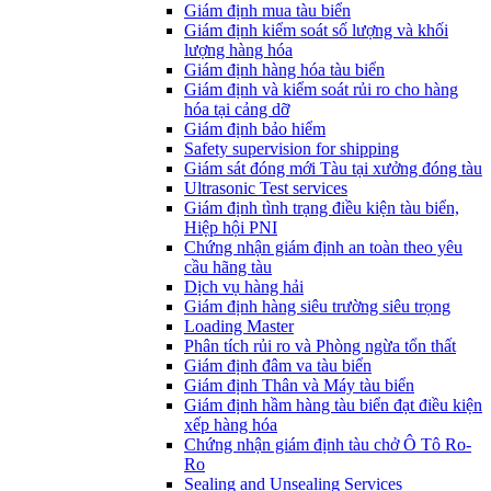
​Giám định mua tàu biển
Giám định kiểm soát số lượng và khối
lượng hàng hóa
Giám định hàng hóa tàu biển
Giám định và kiểm soát rủi ro cho hàng
hóa tại cảng dỡ
Giám định bảo hiểm
Safety supervision for shipping
Giám sát đóng mới Tàu tại xưởng đóng tàu
Ultrasonic Test services
Giám định tình trạng điều kiện tàu biển,
Hiệp hội PNI
Chứng nhận giám định an toàn theo yêu
cầu hãng tàu
Dịch vụ hàng hải
Giám định hàng siêu trường siêu trọng
Loading Master
Phân tích rủi ro và Phòng ngừa tổn thất
​Giám định đâm va tàu biển
Giám định Thân và Máy tàu biển
​Giám định hầm hàng tàu biển đạt điều kiện
xếp hàng hóa
Chứng nhận giám định tàu chở Ô Tô Ro-
Ro
Sealing and Unsealing Services