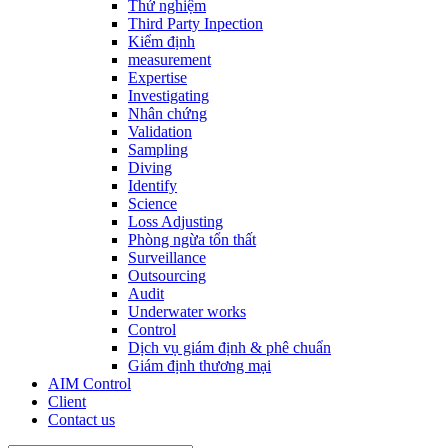
Thử nghiệm
Third Party Inpection
Kiểm định
measurement
Expertise
Investigating
Nhân chứng
Validation
Sampling
Diving
Identify
Science
Loss Adjusting
Phòng ngừa tổn thất
Surveillance
Outsourcing
Audit
Underwater works
Control
Dịch vụ giám định & phê chuẩn
Giám định thương mại
AIM Control
Client
Contact us