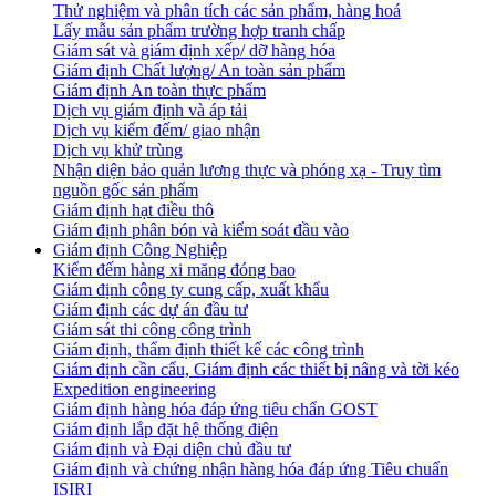
Thử nghiệm và phân tích các sản phẩm, hàng hoá
Lấy mẫu sản phẩm trường hợp tranh chấp
Giám sát và giám định xếp/ dỡ hàng hóa
Giám định Chất lượng/ An toàn sản phẩm
Giám định An toàn thực phẩm
Dịch vụ giám định và áp tải
Dịch vụ kiểm đếm/ giao nhận
Dịch vụ khử trùng
Nhận diện bảo quản lương thực và phóng xạ - Truy tìm
nguồn gốc sản phẩm
Giám định hạt điều thô
Giám định phân bón và kiểm soát đầu vào
Giám định Công Nghiệp
Kiểm đếm hàng xi măng đóng bao
Giám định công ty cung cấp, xuất khẩu
Giám định các dự án đầu tư
Giám sát thi công công trình
Giám định, thẩm định thiết kế các công trình
Giám định cần cẩu, Giám định các thiết bị nâng và tời kéo
Expedition engineering
Giám định hàng hóa đáp ứng tiêu chẩn GOST
Giám định lắp đặt hệ thống điện
Giám định và Đại diện chủ đầu tư
Giám định và chứng nhận hàng hóa đáp ứng Tiêu chuẩn
ISIRI