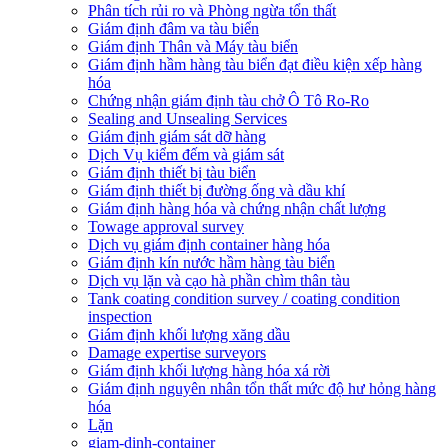
Phân tích rủi ro và Phòng ngừa tổn thất
​Giám định đâm va tàu biển
Giám định Thân và Máy tàu biển
​Giám định hầm hàng tàu biển đạt điều kiện xếp hàng
hóa
Chứng nhận giám định tàu chở Ô Tô Ro-Ro
Sealing and Unsealing Services
Giám định giám sát dỡ hàng
Dịch Vụ kiểm đếm và giám sát
Giám định thiết bị tàu biển
Giám định thiết bị đường ống và dầu khí
Giám định hàng hóa và chứng nhận chất lượng
Towage approval survey
Dịch vụ giám định container hàng hóa
Giám định kín nước hầm hàng tàu biển
Dịch vụ lặn và cạo hà phần chìm thân tàu
Tank coating condition survey / coating condition
inspection
Giám định khối lượng xăng dầu
Damage expertise surveyors
Giám định khối lượng hàng hóa xá rời
Giám định nguyên nhân tổn thất mức độ hư hỏng hàng
hóa
Lặn
giam-dinh-container