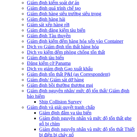
Giám định kiểm soát dự án
Giám định quá trình chế tạo
Giám định hàng siêu trường siêu trọng
Giám định hàng hải
Giám sát xếp hàng rời
Giám định đăng kiểm tàu biển
Giám định Tàu thuyền
Giám định kiểm đếm hàng hóa xếp vào Container
Dịch vụ Giám định tổn thất hàng hóa
Dịch vụ kiểm đếm phòng chống tổn thất
Giám định tàu biển
Đăng kiểm cờ Panama
Dịch vụ giám định Gạo xuất khẩu
Giám định tổn thất P&I (as Correspondent)
Giám định/ Giám sát dỡ hàng
Giám định bồi thường thương mại
Giám định nguyên nhân/ mức độ tổn thất/ Giám định
bảo hiểm
Ship Collision Survey
Giám định và giải quyết tranh chấp
Giám định đâm va tàu biển
Giám định nguyên nhân và mức độ tổn thất ghe
gỗ bị chìm
Giám định nguyên nhân và mức độ tổn thất Thiết
bị điện bị cháy nổ