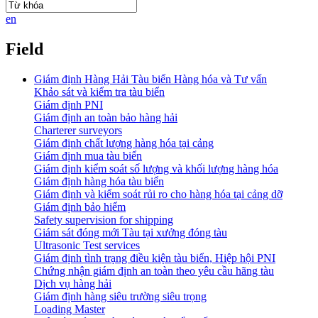
en
Field
Giám định Hàng Hải Tàu biển Hàng hóa và Tư vấn
Khảo sát và kiểm tra tàu biển
Giám định PNI
Giám định an toàn bảo hàng hải
Charterer surveyors
Giám định chất lượng hàng hóa tại cảng
​Giám định mua tàu biển
Giám định kiểm soát số lượng và khối lượng hàng hóa
Giám định hàng hóa tàu biển
Giám định và kiểm soát rủi ro cho hàng hóa tại cảng dỡ
Giám định bảo hiểm
Safety supervision for shipping
Giám sát đóng mới Tàu tại xưởng đóng tàu
Ultrasonic Test services
Giám định tình trạng điều kiện tàu biển, Hiệp hội PNI
Chứng nhận giám định an toàn theo yêu cầu hãng tàu
Dịch vụ hàng hải
Giám định hàng siêu trường siêu trọng
Loading Master