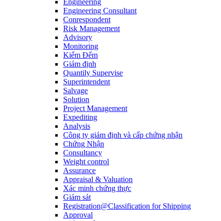
Engineering
Engineering Consultant
Conrespondent
Risk Management
Advisory
Monitoring
Kiểm Đếm
Giám định
Quantily Supervise
Superintendent
Salvage
Solution
Project Management
Expediting
Analysis
Công ty giám định và cấp chứng nhận
Chứng Nhận
Consultancy
Weight control
Assurance
Appraisal & Valuation
Xác minh chứng thực
Giám sát
Registration@Classification for Shipping
Approval