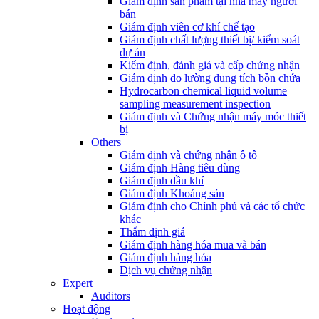
Giám định sản phẩm tại nhà máy người
bán
Giám định viên cơ khí chế tạo
Giám định chất lượng thiết bị/ kiểm soát
dự án
Kiểm định, đánh giá và cấp chứng nhận
Giám định đo lường dung tích bồn chứa
Hydrocarbon chemical liquid volume
sampling measurement inspection
Giám định và Chứng nhận máy móc thiết
bị
Others
Giám định và chứng nhận ô tô
Giám định Hàng tiêu dùng
Giám định dầu khí
Giám định Khoáng sản
Giám định cho Chính phủ và các tổ chức
khác
Thẩm định giá
Giám định hàng hóa mua và bán
Giám định hàng hóa
Dịch vụ chứng nhận
Expert
Auditors
Hoạt động