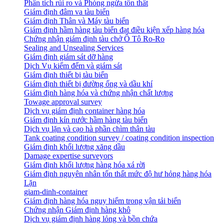
Phân tích rủi ro và Phòng ngừa tổn thất
​Giám định đâm va tàu biển
Giám định Thân và Máy tàu biển
​Giám định hầm hàng tàu biển đạt điều kiện xếp hàng hóa
Chứng nhận giám định tàu chở Ô Tô Ro-Ro
Sealing and Unsealing Services
Giám định giám sát dỡ hàng
Dịch Vụ kiểm đếm và giám sát
Giám định thiết bị tàu biển
Giám định thiết bị đường ống và dầu khí
Giám định hàng hóa và chứng nhận chất lượng
Towage approval survey
Dịch vụ giám định container hàng hóa
Giám định kín nước hầm hàng tàu biển
Dịch vụ lặn và cạo hà phần chìm thân tàu
Tank coating condition survey / coating condition inspection
Giám định khối lượng xăng dầu
Damage expertise surveyors
Giám định khối lượng hàng hóa xá rời
Giám định nguyên nhân tổn thất mức độ hư hỏng hàng hóa
Lặn
giam-dinh-container
Giám định hàng hóa nguy hiểm trong vận tải biển
Chứng nhận Giám định hàng khô
Dịch vụ giám định hàng lỏng và bồn chứa