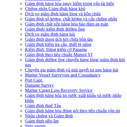
Giám định hàng hóa nguy hiểm trong vận tải biển
Chứng nhận Giám định hàng khô
Dịch vụ giám định hàng lỏng và bồn chứa
Giám định số lượng, chất lượng và cấp chứng nhận
Giám định chất xếp hàng hóa bảo đảm an toàn
Giám định/ kiểm định đường ống
Dịch vụ giám định hàng hải
Giám định dung tích két chứa bồn tàu
Giám định kiểm tra cẩu, thiết bị nâng
Kiểm định, Đăng kiểm cờ Panama
Giám định theo tiêu chuẩn Marpol VI
Giám định đường ống chuyển hàng lỏng/ giám định khí
gas
Chuyên gia giám định và giải quyết tại nạn hàng hải
Marine Vessel Surveyors and Consultancy
Port Capt.
Damage Survey
Marine Cargo Loss Recovery Service
Giám định hàng hóa tại nước xuất khẩu và nước nhập
khẩu
Giám định thuê Tàu
Giám định hàng hóa đóng gói theo tiêu chuẩn vận tải
Nhân chứng và Giám định
Giám định siêu âm
Ship agents