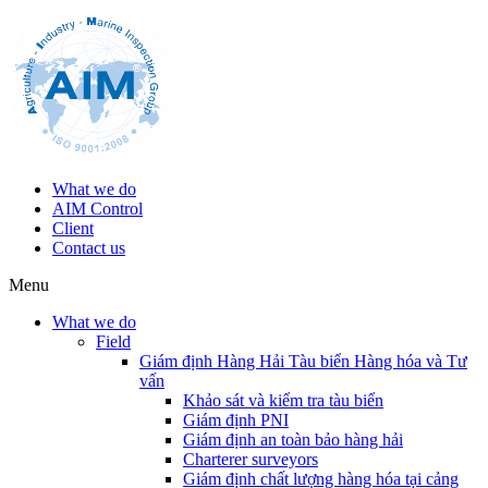
What we do
AIM Control
Client
Contact us
Menu
What we do
Field
Giám định Hàng Hải Tàu biển Hàng hóa và Tư
vấn
Khảo sát và kiểm tra tàu biển
Giám định PNI
Giám định an toàn bảo hàng hải
Charterer surveyors
Giám định chất lượng hàng hóa tại cảng