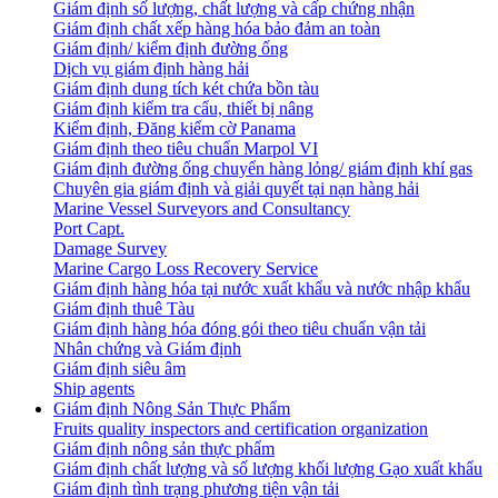
Giám định số lượng, chất lượng và cấp chứng nhận
Giám định chất xếp hàng hóa bảo đảm an toàn
Giám định/ kiểm định đường ống
Dịch vụ giám định hàng hải
Giám định dung tích két chứa bồn tàu
Giám định kiểm tra cẩu, thiết bị nâng
Kiểm định, Đăng kiểm cờ Panama
Giám định theo tiêu chuẩn Marpol VI
Giám định đường ống chuyển hàng lỏng/ giám định khí gas
Chuyên gia giám định và giải quyết tại nạn hàng hải
Marine Vessel Surveyors and Consultancy
Port Capt.
Damage Survey
Marine Cargo Loss Recovery Service
Giám định hàng hóa tại nước xuất khẩu và nước nhập khẩu
Giám định thuê Tàu
Giám định hàng hóa đóng gói theo tiêu chuẩn vận tải
Nhân chứng và Giám định
Giám định siêu âm
Ship agents
Giám định Nông Sản Thực Phẩm
Fruits quality inspectors and certification organization
Giám định nông sản thực phẩm
Giám định chất lượng và số lượng khối lượng Gạo xuất khẩu
Giám định tình trạng phương tiện vận tải