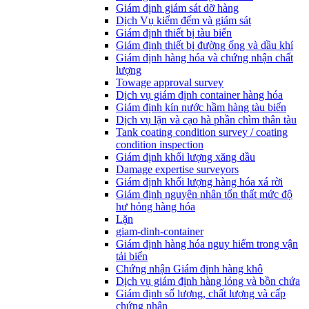
Giám định giám sát dỡ hàng
Dịch Vụ kiểm đếm và giám sát
Giám định thiết bị tàu biển
Giám định thiết bị đường ống và dầu khí
Giám định hàng hóa và chứng nhận chất
lượng
Towage approval survey
Dịch vụ giám định container hàng hóa
Giám định kín nước hầm hàng tàu biển
Dịch vụ lặn và cạo hà phần chìm thân tàu
Tank coating condition survey / coating
condition inspection
Giám định khối lượng xăng dầu
Damage expertise surveyors
Giám định khối lượng hàng hóa xá rời
Giám định nguyên nhân tổn thất mức độ
hư hỏng hàng hóa
Lặn
giam-dinh-container
Giám định hàng hóa nguy hiểm trong vận
tải biển
Chứng nhận Giám định hàng khô
Dịch vụ giám định hàng lỏng và bồn chứa
Giám định số lượng, chất lượng và cấp
chứng nhận