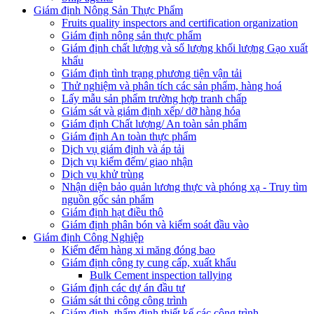
Giám định Nông Sản Thực Phẩm
Fruits quality inspectors and certification organization
Giám định nông sản thực phẩm
Giám định chất lượng và số lượng khối lượng Gạo xuất
khẩu
Giám định tình trạng phương tiện vận tải
Thử nghiệm và phân tích các sản phẩm, hàng hoá
Lấy mẫu sản phẩm trường hợp tranh chấp
Giám sát và giám định xếp/ dỡ hàng hóa
Giám định Chất lượng/ An toàn sản phẩm
Giám định An toàn thực phẩm
Dịch vụ giám định và áp tải
Dịch vụ kiểm đếm/ giao nhận
Dịch vụ khử trùng
Nhận diện bảo quản lương thực và phóng xạ - Truy tìm
nguồn gốc sản phẩm
Giám định hạt điều thô
Giám định phân bón và kiểm soát đầu vào
Giám định Công Nghiệp
Kiểm đếm hàng xi măng đóng bao
Giám định công ty cung cấp, xuất khẩu
Bulk Cement inspection tallying
Giám định các dự án đầu tư
Giám sát thi công công trình
Giám định, thẩm định thiết kế các công trình