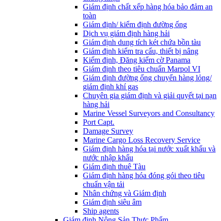
Giám định chất xếp hàng hóa bảo đảm an
toàn
Giám định/ kiểm định đường ống
Dịch vụ giám định hàng hải
Giám định dung tích két chứa bồn tàu
Giám định kiểm tra cẩu, thiết bị nâng
Kiểm định, Đăng kiểm cờ Panama
Giám định theo tiêu chuẩn Marpol VI
Giám định đường ống chuyển hàng lỏng/
giám định khí gas
Chuyên gia giám định và giải quyết tại nạn
hàng hải
Marine Vessel Surveyors and Consultancy
Port Capt.
Damage Survey
Marine Cargo Loss Recovery Service
Giám định hàng hóa tại nước xuất khẩu và
nước nhập khẩu
Giám định thuê Tàu
Giám định hàng hóa đóng gói theo tiêu
chuẩn vận tải
Nhân chứng và Giám định
Giám định siêu âm
Ship agents
Giám định Nông Sản Thực Phẩm