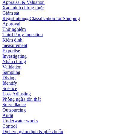
Appraisal & Valuation
Xác minh chứng thực
Giám sát
Registration@Classification for Shipping
Approval
Thử nghiệm
Third Party Inpection
Kiểm định
measurement
Expertise
Investigating
Nhân chứng
Validation
Sampling
Diving
Identify
Science
Loss Adjusting
Phòng ngừa tổn thất
Surveillance
Outsourcing
Audit
Underwater works
Control
Dịch vụ giám định & phê chuẩn