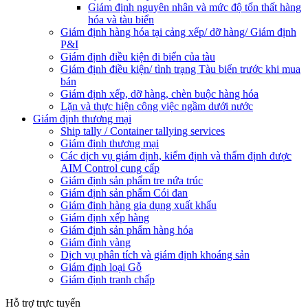
Giám định nguyên nhân và mức độ tổn thất hàng
hóa và tàu biển
Giám định hàng hóa tại cảng xếp/ dỡ hàng/ Giám định
P&I
Giám định điều kiện đi biển của tàu
Giám định điều kiện/ tình trạng Tàu biển trước khi mua
bán
Giám định xếp, dỡ hàng, chèn buộc hàng hóa
Lặn và thực hiện công việc ngầm dưới nước
Giám định thương mại
Ship tally / Container tallying services
Giám định thương mại
Các dịch vụ giám định, kiểm định và thẩm định được
AIM Control cung cấp
Giám định sản phẩm tre nứa trúc
Giám định sản phẩm Cói đan
Giám định hàng gia dụng xuất khẩu
Giám định xếp hàng
Giám định sản phẩm hàng hóa
Giám định vàng
Dịch vụ phân tích và giám định khoáng sản
Giám định loại Gỗ
Giám định tranh chấp
Hỗ trợ trực tuyến