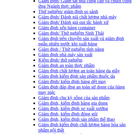
Giám định/ Giám sát nhà cung cấp và chuỗi cung
ứng Ngành thực phẩm
Thử nghiệm/ giám định so sánh
Giám định/ Đánh giá chất lượng nhà máy
Giám định/ Đánh giá qui tắc hành xử
Giám định xếp hàng container
Giám định/ Thử nghiệm Sinh Thái
Giám định trên chuyền sản xuất và giám định
ngẫu nhiên trước khi xuất hàng
Giám định / Thử nghiệm tính năng
Giám định nhà máy sản xuất
Kiểm định/ thử nghiệm
Giám định an toàn thực phẩm
Giám định chất lượng an toàn hàng da giầy
Giám định kiểm định sản phẩm thuộc da
Giám định/ kiểm định hàng dệt may
Giám định đáp ứng an toàn sử dụng của hàng
may mặc
Giám định chu kỳ sống của sản phẩm
Giám định, kiểm định hàng gia dụng
Giám định, kiểm định xe xuất xưởng
Giám định, kiểm định đóng gói
Giám định, kiểm định sản phẩm thể thao
Giám định kiểm định chất lượng hàng hóa sản
phẩm nội thất