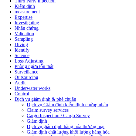
Third Party Inpection
Kiểm định
measurement
Expertise
Investigating
Nhân chứng
Validation
Sampling
Diving
Identify
Science
Loss Adjusting
Phòng ngừa tổn thất
Surveillance
Outsourcing
Audit
Underwater works
Control
Dịch vụ giám định & phê chuẩn
Dịch vụ Giám định kiểm định chứng nhận
Claim survey services
Cargo Inspection / Cargo Survey
Giám định
Dịch vụ giám định hàng hóa thương mại
Giám định chất lượng khối lượng hàng hóa