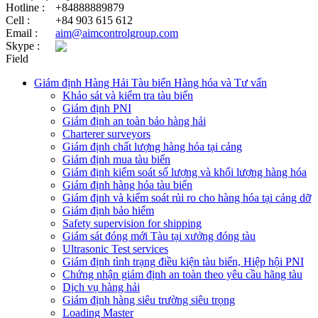
Hotline :
+84888889879
Cell :
+84 903 615 612
Email :
aim@aimcontrolgroup.com
Skype :
Field
Giám định Hàng Hải Tàu biển Hàng hóa và Tư vấn
Khảo sát và kiểm tra tàu biển
Giám định PNI
Giám định an toàn bảo hàng hải
Charterer surveyors
Giám định chất lượng hàng hóa tại cảng
​Giám định mua tàu biển
Giám định kiểm soát số lượng và khối lượng hàng hóa
Giám định hàng hóa tàu biển
Giám định và kiểm soát rủi ro cho hàng hóa tại cảng dỡ
Giám định bảo hiểm
Safety supervision for shipping
Giám sát đóng mới Tàu tại xưởng đóng tàu
Ultrasonic Test services
Giám định tình trạng điều kiện tàu biển, Hiệp hội PNI
Chứng nhận giám định an toàn theo yêu cầu hãng tàu
Dịch vụ hàng hải
Giám định hàng siêu trường siêu trọng
Loading Master