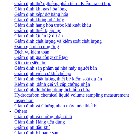
Giám định thử nghiệm, phân tích - Kiểm tra cơ học
Giám định khí gas hóa lỏng
Giám định xếp/ dỡ hàng hóa
Giám định không phá hủy
Giám định hàng hóa trước khi xuất khẩu
Giám định thiết bị áp lực
Giám định Quản lý dự án
Giám định chất lượng và kiểm soát chất lượng
Đánh giá nhà cung ứng
Dịch vụ kiểm toán
Giám định gia công/ chế tạo
Kiểm tra siêu âm
Giám định sản phẩm tại nhà máy người bán
Giám định viên cơ khí chế tạo
Giám định chất lượng thiết bị/ kiểm soát dự án
Kiểm định, đánh giá và cấp chứng nhận
Giám định đo lường dung tích bồn chứa
Hydrocarbon chemical liquid volume sampling measurement
inspection
Giám định và Chứng nhận máy móc thiết bị
Others
Giám định và chứng nhận ô tô
Giám định Hàng tiêu dùng
Giám định dầu khí
Giám định Khoáng sản