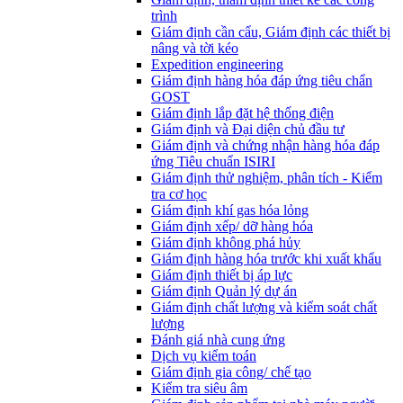
trình
Giám định cần cẩu, Giám định các thiết bị
nâng và tời kéo
Expedition engineering
Giám định hàng hóa đáp ứng tiêu chẩn
GOST
Giám định lắp đặt hệ thống điện
Giám định và Đại diện chủ đầu tư
Giám định và chứng nhận hàng hóa đáp
ứng Tiêu chuẩn ISIRI
Giám định thử nghiệm, phân tích - Kiểm
tra cơ học
Giám định khí gas hóa lỏng
Giám định xếp/ dỡ hàng hóa
Giám định không phá hủy
Giám định hàng hóa trước khi xuất khẩu
Giám định thiết bị áp lực
Giám định Quản lý dự án
Giám định chất lượng và kiểm soát chất
lượng
Đánh giá nhà cung ứng
Dịch vụ kiểm toán
Giám định gia công/ chế tạo
Kiểm tra siêu âm