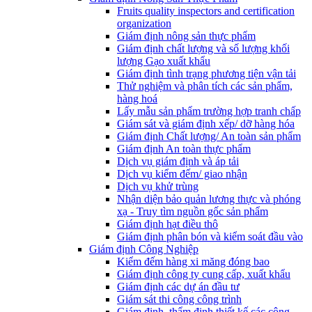
Fruits quality inspectors and certification
organization
Giám định nông sản thực phẩm
Giám định chất lượng và số lượng khối
lượng Gạo xuất khẩu
Giám định tình trạng phương tiện vận tải
Thử nghiệm và phân tích các sản phẩm,
hàng hoá
Lấy mẫu sản phẩm trường hợp tranh chấp
Giám sát và giám định xếp/ dỡ hàng hóa
Giám định Chất lượng/ An toàn sản phẩm
Giám định An toàn thực phẩm
Dịch vụ giám định và áp tải
Dịch vụ kiểm đếm/ giao nhận
Dịch vụ khử trùng
Nhận diện bảo quản lương thực và phóng
xạ - Truy tìm nguồn gốc sản phẩm
Giám định hạt điều thô
Giám định phân bón và kiểm soát đầu vào
Giám định Công Nghiệp
Kiểm đếm hàng xi măng đóng bao
Giám định công ty cung cấp, xuất khẩu
Giám định các dự án đầu tư
Giám sát thi công công trình
Giám định, thẩm định thiết kế các công