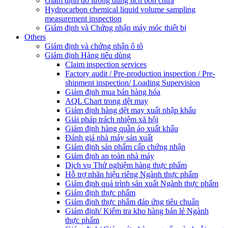
Giám định đo lường dung tích bồn chứa
Hydrocarbon chemical liquid volume sampling
measurement inspection
Giám định và Chứng nhận máy móc thiết bị
Others
Giám định và chứng nhận ô tô
Giám định Hàng tiêu dùng
Claim inspection services
Factory audit / Pre-production inspection / Pre-
shipment inspection/ Loading Supervision
Giám định mua bán hàng hóa
AQL Chart trong dệt may
Giám định hàng dệt may xuất nhập khẩu
Giải pháp trách nhiệm xã hội
Giám định hàng quần áo xuất khẩu
Đánh giá nhà máy sản xuất
Giám định sản phẩm cấp chứng nhận
Giám định an toàn nhà máy
Dịch vụ Thử nghiệm hàng thực phẩm
Hỗ trợ nhãn hiệu riêng Ngành thực phẩm
Giám định quá trình sản xuất Ngành thực phẩm
Giám định thực phẩm
Giám định thực phẩm đáp ứng tiêu chuẩn
Giám định/ Kiểm tra kho hàng bán lẻ Ngành
thực phẩm