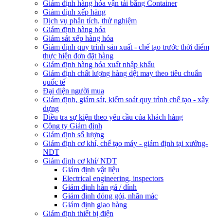
Giám định hàng hóa vận tải bằng Container
Giám định xếp hàng
Dịch vụ phân tích, thử nghiệm
Giám định hàng hóa
Giám sát xếp hàng hóa
Giám định quy trình sản xuất - chế tạo trước thời điểm
thực hiện đơn đặt hàng
Giám định hàng hóa xuất nhập khẩu
Giám định chất lượng hàng dệt may theo tiêu chuẩn
quốc tế
Đại diện người mua
Giám định, giám sát, kiểm soát quy trình chế tạo - xây
dựng
Điều tra sự kiện theo yêu cầu của khách hàng
Công ty Giám định
Giám định số lượng
Giám định cơ khí, chế tạo máy - giám định tại xưởng-
NDT
Giám định cơ khí/ NDT
Giám định vật liệu
Electrical engineering, inspectors
Giám định hàn gá / đính
Giám định đóng gói, nhãn mác
Giám định giao hàng
Giám định thiết bị điện