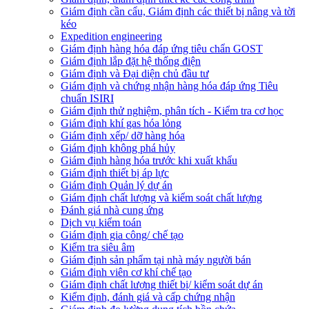
Giám định cần cẩu, Giám định các thiết bị nâng và tời
kéo
Expedition engineering
Giám định hàng hóa đáp ứng tiêu chẩn GOST
Giám định lắp đặt hệ thống điện
Giám định và Đại diện chủ đầu tư
Giám định và chứng nhận hàng hóa đáp ứng Tiêu
chuẩn ISIRI
Giám định thử nghiệm, phân tích - Kiểm tra cơ học
Giám định khí gas hóa lỏng
Giám định xếp/ dỡ hàng hóa
Giám định không phá hủy
Giám định hàng hóa trước khi xuất khẩu
Giám định thiết bị áp lực
Giám định Quản lý dự án
Giám định chất lượng và kiểm soát chất lượng
Đánh giá nhà cung ứng
Dịch vụ kiểm toán
Giám định gia công/ chế tạo
Kiểm tra siêu âm
Giám định sản phẩm tại nhà máy người bán
Giám định viên cơ khí chế tạo
Giám định chất lượng thiết bị/ kiểm soát dự án
Kiểm định, đánh giá và cấp chứng nhận