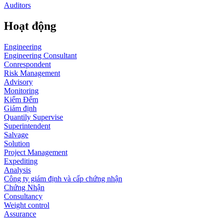
Auditors
Hoạt động
Engineering
Engineering Consultant
Conrespondent
Risk Management
Advisory
Monitoring
Kiểm Đếm
Giám định
Quantily Supervise
Superintendent
Salvage
Solution
Project Management
Expediting
Analysis
Công ty giám định và cấp chứng nhận
Chứng Nhận
Consultancy
Weight control
Assurance