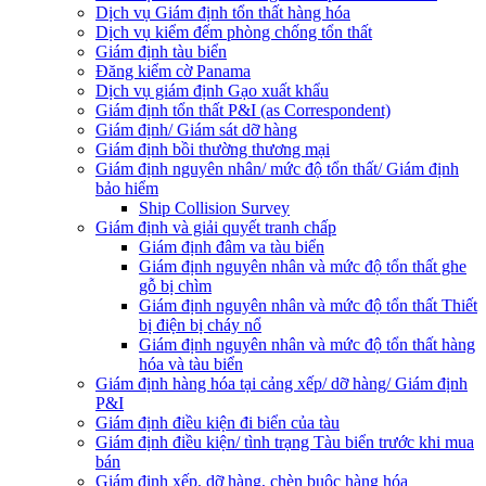
Dịch vụ Giám định tổn thất hàng hóa
Dịch vụ kiểm đếm phòng chống tổn thất
Giám định tàu biển
Đăng kiểm cờ Panama
Dịch vụ giám định Gạo xuất khẩu
Giám định tổn thất P&I (as Correspondent)
Giám định/ Giám sát dỡ hàng
Giám định bồi thường thương mại
Giám định nguyên nhân/ mức độ tổn thất/ Giám định
bảo hiểm
Ship Collision Survey
Giám định và giải quyết tranh chấp
Giám định đâm va tàu biển
Giám định nguyên nhân và mức độ tổn thất ghe
gỗ bị chìm
Giám định nguyên nhân và mức độ tổn thất Thiết
bị điện bị cháy nổ
Giám định nguyên nhân và mức độ tổn thất hàng
hóa và tàu biển
Giám định hàng hóa tại cảng xếp/ dỡ hàng/ Giám định
P&I
Giám định điều kiện đi biển của tàu
Giám định điều kiện/ tình trạng Tàu biển trước khi mua
bán
Giám định xếp, dỡ hàng, chèn buộc hàng hóa