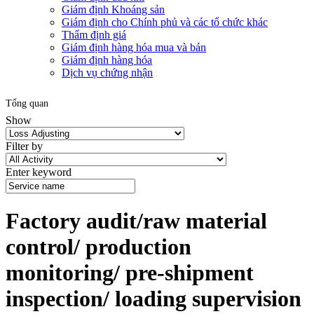
Giám định Khoáng sản
Giám định cho Chính phủ và các tổ chức khác
Thẩm định giá
Giám định hàng hóa mua và bán
Giám định hàng hóa
Dịch vụ chứng nhận
Tổng quan
Show
Filter by
Enter keyword
Factory audit/raw material
control/ production
monitoring/ pre-shipment
inspection/ loading supervision