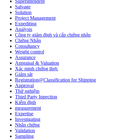
Superintendent
Salvage
Solution
Project Management
Expediting
Analysis
Công ty giám định và cấp chứng nhận
Chứng Nhận
Consultancy
Weight control
Assurance
Appraisal & Valuation
Xác minh chứng thực
Giám sát
Registration@Classification for Shipping
Approval
Thử nghiệm
Third Party Inpection
Kiểm định
measurement
Expertise
Investigating
Nhân chứng
Validation
Sampling