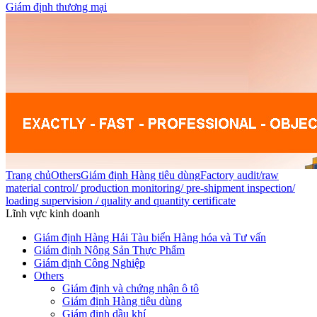
Giám định thương mại
Trang chủ
Others
Giám định Hàng tiêu dùng
Factory audit/raw
material control/ production monitoring/ pre-shipment inspection/
loading supervision / quality and quantity certificate
Lĩnh vực kinh doanh
Giám định Hàng Hải Tàu biển Hàng hóa và Tư vấn
Giám định Nông Sản Thực Phẩm
Giám định Công Nghiệp
Others
Giám định và chứng nhận ô tô
Giám định Hàng tiêu dùng
Giám định dầu khí