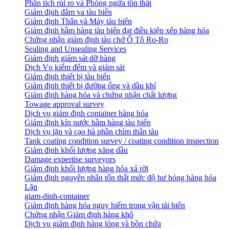
Phân tích rủi ro và Phòng ngừa tổn thất
​Giám định đâm va tàu biển
Giám định Thân và Máy tàu biển
​Giám định hầm hàng tàu biển đạt điều kiện xếp hàng hóa
Chứng nhận giám định tàu chở Ô Tô Ro-Ro
Sealing and Unsealing Services
Giám định giám sát dỡ hàng
Dịch Vụ kiểm đếm và giám sát
Giám định thiết bị tàu biển
Giám định thiết bị đường ống và dầu khí
Giám định hàng hóa và chứng nhận chất lượng
Towage approval survey
Dịch vụ giám định container hàng hóa
Giám định kín nước hầm hàng tàu biển
Dịch vụ lặn và cạo hà phần chìm thân tàu
Tank coating condition survey / coating condition inspection
Giám định khối lượng xăng dầu
Damage expertise surveyors
Giám định khối lượng hàng hóa xá rời
Giám định nguyên nhân tổn thất mức độ hư hỏng hàng hóa
Lặn
giam-dinh-container
Giám định hàng hóa nguy hiểm trong vận tải biển
Chứng nhận Giám định hàng khô
Dịch vụ giám định hàng lỏng và bồn chứa