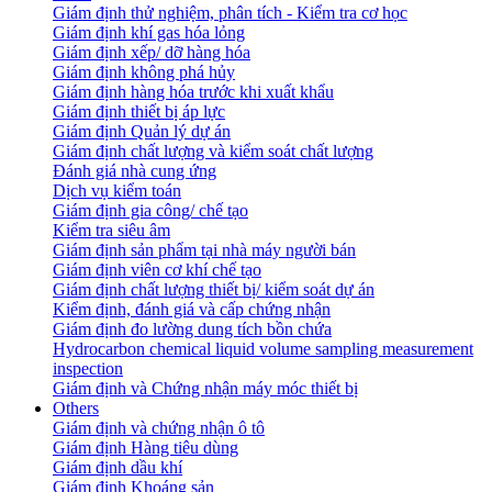
Giám định thử nghiệm, phân tích - Kiểm tra cơ học
Giám định khí gas hóa lỏng
Giám định xếp/ dỡ hàng hóa
Giám định không phá hủy
Giám định hàng hóa trước khi xuất khẩu
Giám định thiết bị áp lực
Giám định Quản lý dự án
Giám định chất lượng và kiểm soát chất lượng
Đánh giá nhà cung ứng
Dịch vụ kiểm toán
Giám định gia công/ chế tạo
Kiểm tra siêu âm
Giám định sản phẩm tại nhà máy người bán
Giám định viên cơ khí chế tạo
Giám định chất lượng thiết bị/ kiểm soát dự án
Kiểm định, đánh giá và cấp chứng nhận
Giám định đo lường dung tích bồn chứa
Hydrocarbon chemical liquid volume sampling measurement
inspection
Giám định và Chứng nhận máy móc thiết bị
Others
Giám định và chứng nhận ô tô
Giám định Hàng tiêu dùng
Giám định dầu khí
Giám định Khoáng sản