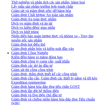
Thử nghiệm và phân tích các sản phẩm, hàng hoá
Lấy mẫu sản phẩm trường hợp tranh chấp
Giám sát và giám định xếp/ dỡ hàng hóa
Giám định Chất lượng/ An toàn sản phẩm
Giám định An toàn thực phẩm
Dịch vụ giám định và áp tải
Dịch vụ kiểm đếm/ giao nhận
Dịch vụ khử trùng
Nhận diện bảo quản lương thực và phóng xạ - Truy tìm
nguồn gốc sản phẩm
Giám định hạt điều thô
Giám định phân bón và kiểm soát đầu vào
Giám định Công Nghiệp
Kiểm đếm hàng xi măng đóng bao
Giám định công ty cung cấp, xuất khẩu
Giám định các dự án đầu tư
Giám sát thi công công trình
Giám định, thẩm định thiết kế các công trình
Giám định cần cẩu, Giám định các thiết bị nâng và tời kéo
Expedition engineering
Giám định hàng hóa đáp ứng tiêu chẩn GOST
Giám định lắp đặt hệ thống điện
Giám định và Đại diện chủ đầu tư
Giám định và chứng nhận hàng hóa đáp ứng Tiêu chuẩn
ISIRI