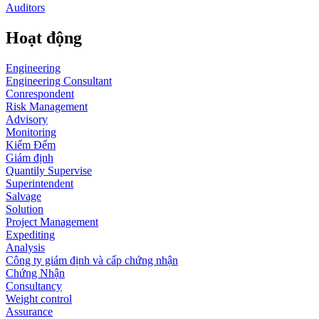
Auditors
Hoạt động
Engineering
Engineering Consultant
Conrespondent
Risk Management
Advisory
Monitoring
Kiểm Đếm
Giám định
Quantily Supervise
Superintendent
Salvage
Solution
Project Management
Expediting
Analysis
Công ty giám định và cấp chứng nhận
Chứng Nhận
Consultancy
Weight control
Assurance