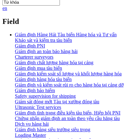
en
Field
Giám định Hàng Hải Tàu biển Hàng hóa và Tư vấn
Khảo sát và kiểm tra tàu biển
Giám định PNI
Giám định an toàn bảo hàng hải
Charterer surveyors
Giám định chất lượng hàng hóa tại cảng
​Giám định mua tàu biển
Giám định kiểm soát số lượng và khối lượng hàng hóa
Giám định hàng hóa tàu biển
Giám định và kiểm soát rủi ro cho hàng hóa tại cảng dỡ
Giám định bảo hiểm
Safety supervision for shipping
Giám sát đóng mới Tàu tại xưởng đóng tàu
Ultrasonic Test services
Giám định tình trạng điều kiện tàu biển, Hiệp hội PNI
Chứng nhận giám định an toàn theo yêu cầu hãng tàu
Dịch vụ hàng hải
Giám định hàng siêu trường siêu trọng
Loading Master