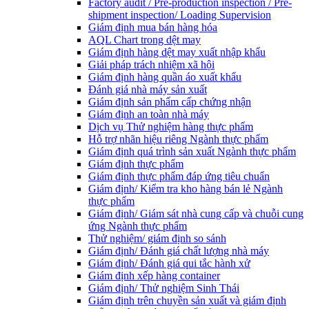
Factory audit / Pre-production inspection / Pre-
shipment inspection/ Loading Supervision
Giám định mua bán hàng hóa
AQL Chart trong dệt may
Giám định hàng dệt may xuất nhập khẩu
Giải pháp trách nhiệm xã hội
Giám định hàng quần áo xuất khẩu
Đánh giá nhà máy sản xuất
Giám định sản phẩm cấp chứng nhận
Giám định an toàn nhà máy
Dịch vụ Thử nghiệm hàng thực phẩm
Hỗ trợ nhãn hiệu riêng Ngành thực phẩm
Giám định quá trình sản xuất Ngành thực phẩm
Giám định thực phẩm
Giám định thực phẩm đáp ứng tiêu chuẩn
Giám định/ Kiểm tra kho hàng bán lẻ Ngành
thực phẩm
Giám định/ Giám sát nhà cung cấp và chuỗi cung
ứng Ngành thực phẩm
Thử nghiệm/ giám định so sánh
Giám định/ Đánh giá chất lượng nhà máy
Giám định/ Đánh giá qui tắc hành xử
Giám định xếp hàng container
Giám định/ Thử nghiệm Sinh Thái
Giám định trên chuyền sản xuất và giám định