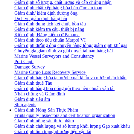
Giám định số lượng, chất lượng và cấp chứng nhận
Giám định chất xếp hàng hóa bảo đảm an toàn
Giám định/ kiểm định đường ống
Dịch vụ giám định hàng hải
Giám định dung tích két chứa bồn tàu
Giám định kiểm tra cẩu, thiết bị nâng
Kiểm định, Đăng kiểm cờ Panama
Giám định theo tiêu chuẩn Marpol VI
Giám định đường ống chuyển hàng lỏng/ giám định khí gas
Chuyên gia giám định và giải quyết tại nạn hàng hải
Marine Vessel Surveyors and Consultancy
Port Capt.
Damage Survey
Marine Cargo Loss Recovery Service
Giám định hàng hóa tại nước xuất khẩu và nước nhập khẩu
Giám định thuê Tàu
Giám định hàng hóa đóng gói theo tiêu chuẩn vận tải
Nhân chứng và Giám định
Giám định siêu âm
Ship agents
Giám định Nông Sản Thực Phẩm
Fruits quality inspectors and certification organization
Giám định nông sản thực phẩm
Giám định chất lượng và số lượng khối lượng Gạo xuất khẩu
Giám định tình trạng phương tiện vận tải