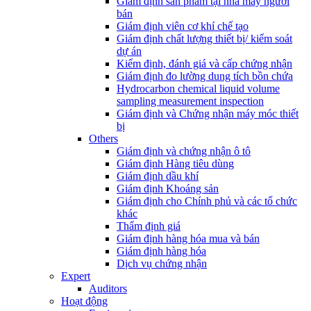
Giám định sản phẩm tại nhà máy người
bán
Giám định viên cơ khí chế tạo
Giám định chất lượng thiết bị/ kiểm soát
dự án
Kiểm định, đánh giá và cấp chứng nhận
Giám định đo lường dung tích bồn chứa
Hydrocarbon chemical liquid volume
sampling measurement inspection
Giám định và Chứng nhận máy móc thiết
bị
Others
Giám định và chứng nhận ô tô
Giám định Hàng tiêu dùng
Giám định dầu khí
Giám định Khoáng sản
Giám định cho Chính phủ và các tổ chức
khác
Thẩm định giá
Giám định hàng hóa mua và bán
Giám định hàng hóa
Dịch vụ chứng nhận
Expert
Auditors
Hoạt động