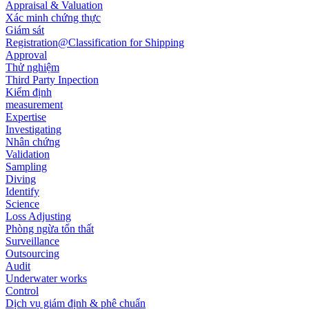
Appraisal & Valuation
Xác minh chứng thực
Giám sát
Registration@Classification for Shipping
Approval
Thử nghiệm
Third Party Inpection
Kiểm định
measurement
Expertise
Investigating
Nhân chứng
Validation
Sampling
Diving
Identify
Science
Loss Adjusting
Phòng ngừa tổn thất
Surveillance
Outsourcing
Audit
Underwater works
Control
Dịch vụ giám định & phê chuẩn