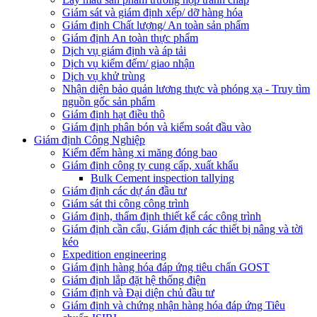
Giám sát và giám định xếp/ dỡ hàng hóa
Giám định Chất lượng/ An toàn sản phẩm
Giám định An toàn thực phẩm
Dịch vụ giám định và áp tải
Dịch vụ kiểm đếm/ giao nhận
Dịch vụ khử trùng
Nhận diện bảo quản lương thực và phóng xạ - Truy tìm
nguồn gốc sản phẩm
Giám định hạt điều thô
Giám định phân bón và kiểm soát đầu vào
Giám định Công Nghiệp
Kiểm đếm hàng xi măng đóng bao
Giám định công ty cung cấp, xuất khẩu
Bulk Cement inspection tallying
Giám định các dự án đầu tư
Giám sát thi công công trình
Giám định, thẩm định thiết kế các công trình
Giám định cần cẩu, Giám định các thiết bị nâng và tời
kéo
Expedition engineering
Giám định hàng hóa đáp ứng tiêu chẩn GOST
Giám định lắp đặt hệ thống điện
Giám định và Đại diện chủ đầu tư
Giám định và chứng nhận hàng hóa đáp ứng Tiêu