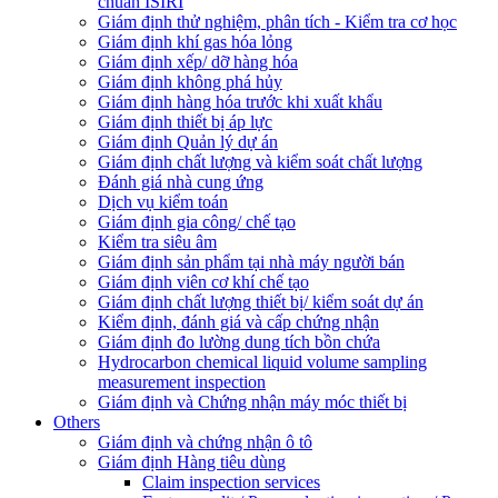
chuẩn ISIRI
Giám định thử nghiệm, phân tích - Kiểm tra cơ học
Giám định khí gas hóa lỏng
Giám định xếp/ dỡ hàng hóa
Giám định không phá hủy
Giám định hàng hóa trước khi xuất khẩu
Giám định thiết bị áp lực
Giám định Quản lý dự án
Giám định chất lượng và kiểm soát chất lượng
Đánh giá nhà cung ứng
Dịch vụ kiểm toán
Giám định gia công/ chế tạo
Kiểm tra siêu âm
Giám định sản phẩm tại nhà máy người bán
Giám định viên cơ khí chế tạo
Giám định chất lượng thiết bị/ kiểm soát dự án
Kiểm định, đánh giá và cấp chứng nhận
Giám định đo lường dung tích bồn chứa
Hydrocarbon chemical liquid volume sampling
measurement inspection
Giám định và Chứng nhận máy móc thiết bị
Others
Giám định và chứng nhận ô tô
Giám định Hàng tiêu dùng
Claim inspection services