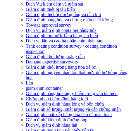
Dịch Vụ kiểm đếm và giám sát
Giám định thiết bị tàu biển
Giám định thiết bị đường ống và dầu khí
Giám định hàng hóa và chứng nhận chất lượng
Towage approval survey
Dịch vụ giám định container hàng hóa
Giám định kín nước hầm hàng tàu biển
Dịch vụ lặn và cạo hà phần chìm thân tàu
Tank coating condition survey / coating condition
inspection
Giám định khối lượng xăng dầu
Damage expertise surveyors
Giám định khối lượng hàng hóa xá rời
Giám định nguyên nhân tổn thất mức độ hư hỏng hàng
hóa
Lặn
giam-dinh-container
Giám định hàng hóa nguy hiểm trong vận tải biển
Chứng nhận Giám định hàng khô
Dịch vụ giám định hàng lỏng và bồn chứa
Giám định số lượng, chất lượng và cấp chứng nhận
Giám định chất xếp hàng hóa bảo đảm an toàn
Giám định/ kiểm định đường ống
Dịch vụ giám định hàng hải
Giám định dung tích két chứa bồn tàu