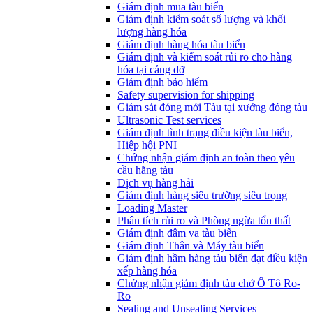
​Giám định mua tàu biển
Giám định kiểm soát số lượng và khối
lượng hàng hóa
Giám định hàng hóa tàu biển
Giám định và kiểm soát rủi ro cho hàng
hóa tại cảng dỡ
Giám định bảo hiểm
Safety supervision for shipping
Giám sát đóng mới Tàu tại xưởng đóng tàu
Ultrasonic Test services
Giám định tình trạng điều kiện tàu biển,
Hiệp hội PNI
Chứng nhận giám định an toàn theo yêu
cầu hãng tàu
Dịch vụ hàng hải
Giám định hàng siêu trường siêu trọng
Loading Master
Phân tích rủi ro và Phòng ngừa tổn thất
​Giám định đâm va tàu biển
Giám định Thân và Máy tàu biển
​Giám định hầm hàng tàu biển đạt điều kiện
xếp hàng hóa
Chứng nhận giám định tàu chở Ô Tô Ro-
Ro
Sealing and Unsealing Services