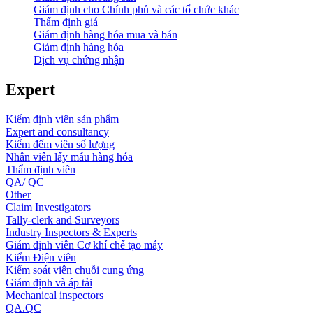
Giám định cho Chính phủ và các tổ chức khác
Thẩm định giá
Giám định hàng hóa mua và bán
Giám định hàng hóa
Dịch vụ chứng nhận
Expert
Kiểm định viên sản phẩm
Expert and consultancy
Kiểm đếm viên số lượng
Nhân viên lấy mẫu hàng hóa
Thẩm định viên
QA/ QC
Other
Claim Investigators
Tally-clerk and Surveyors
Industry Inspectors & Experts
Giám định viên Cơ khí chế tạo máy
Kiểm Điện viên
Kiểm soát viên chuỗi cung ứng
Giám định và áp tải
Mechanical inspectors
QA.QC