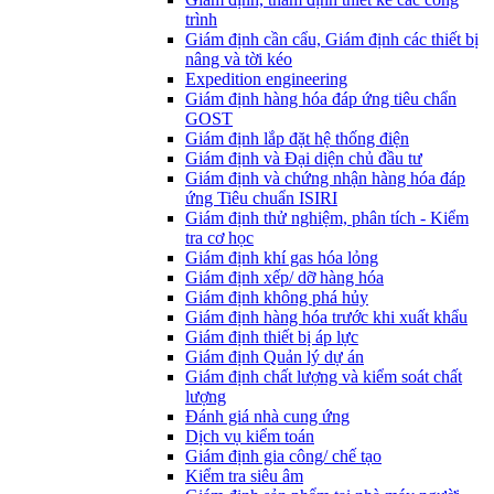
trình
Giám định cần cẩu, Giám định các thiết bị
nâng và tời kéo
Expedition engineering
Giám định hàng hóa đáp ứng tiêu chẩn
GOST
Giám định lắp đặt hệ thống điện
Giám định và Đại diện chủ đầu tư
Giám định và chứng nhận hàng hóa đáp
ứng Tiêu chuẩn ISIRI
Giám định thử nghiệm, phân tích - Kiểm
tra cơ học
Giám định khí gas hóa lỏng
Giám định xếp/ dỡ hàng hóa
Giám định không phá hủy
Giám định hàng hóa trước khi xuất khẩu
Giám định thiết bị áp lực
Giám định Quản lý dự án
Giám định chất lượng và kiểm soát chất
lượng
Đánh giá nhà cung ứng
Dịch vụ kiểm toán
Giám định gia công/ chế tạo
Kiểm tra siêu âm