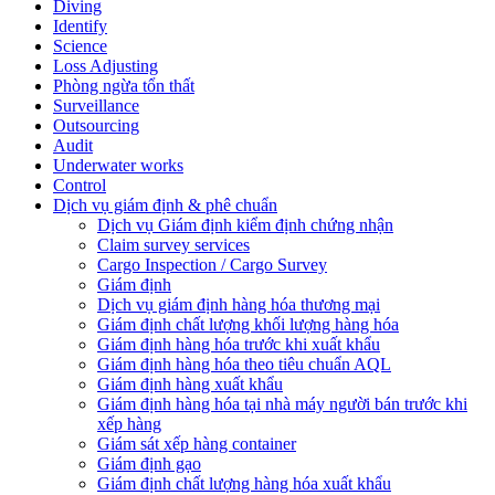
Diving
Identify
Science
Loss Adjusting
Phòng ngừa tổn thất
Surveillance
Outsourcing
Audit
Underwater works
Control
Dịch vụ giám định & phê chuẩn
Dịch vụ Giám định kiểm định chứng nhận
Claim survey services
Cargo Inspection / Cargo Survey
Giám định
Dịch vụ giám định hàng hóa thương mại
Giám định chất lượng khối lượng hàng hóa
Giám định hàng hóa trước khi xuất khẩu
Giám định hàng hóa theo tiêu chuẩn AQL
Giám định hàng xuất khẩu
Giám định hàng hóa tại nhà máy người bán trước khi
xếp hàng
Giám sát xếp hàng container
Giám định gạo
Giám định chất lượng hàng hóa xuất khẩu