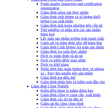
Fruits quality inspectors and certification
organization
Giám định nông sản thực phẩm
Giám định chất lượng và số lượng khối
lượng Gạo xuất khẩu
Giám định tình trạng phương tiện vận tải
Thử nghiệm và phân tích các sản phẩm,
hàng hoá
Lấy mẫu sản phẩm trường hợp tranh chấp
Giám sát và giám định xếp/ dỡ hàng hóa
Giám định Chất lượng/ An toàn sản phẩm
Giám định An toàn thực phẩm
Dịch vụ giám định và áp tải
Dịch vụ kiểm đếm/ giao nhận
Dịch vụ khử trùng
Nhận diện bảo quản lương thực và phóng
xạ - Truy tìm nguồn gốc sản phẩm
Giám định hạt điều thô
Giám định phân bón và kiểm soát đầu vào
Giám định Công Nghiệp
Kiểm đếm hàng xi măng đóng bao
Giám định công ty cung cấp, xuất khẩu
Giám định các dự án đầu tư
Giám sát thi công công trình
Giám định, thẩm định thiết kế các công