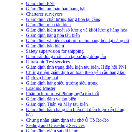
Giám định PNI
Giám định an toàn bảo hàng hải
Charterer surveyors
Giám định chất lượng hàng hóa tại cảng
​Giám định mua tàu biển
Giám định kiểm soát số lượng và khối lượng hàng hóa
Giám định hàng hóa tàu biển
Giám định và kiểm soát rủi ro cho hàng hóa tại cảng dỡ
Giám định bảo hiểm
Safety supervision for shipping
Giám sát đóng mới Tàu tại xưởng đóng tàu
Ultrasonic Test services
Giám định tình trạng điều kiện tàu biển, Hiệp hội PNI
Chứng nhận giám định an toàn theo yêu cầu hãng tàu
Dịch vụ hàng hải
Giám định hàng siêu trường siêu trọng
Loading Master
Phân tích rủi ro và Phòng ngừa tổn thất
​Giám định đâm va tàu biển
Giám định Thân và Máy tàu biển
​Giám định hầm hàng tàu biển đạt điều kiện xếp hàng
hóa
Chứng nhận giám định tàu chở Ô Tô Ro-Ro
Sealing and Unsealing Services
Giám định giám sát dỡ hàng