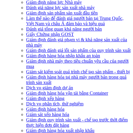
Giám định năng lực Nhà máy
Đánh giá năng lực sản xuất nhà máy
Giám định sản phẩm sản xuất đầu tiên
Làm thế nào để đánh giá người bán tại Trung Quốc,
Việt Nam và châu Á đảm bảo và hiệu quả
Đánh giá tổng quan khả năng người bán
Giấy Chứng nhận GOST
Giám định đánh giá phạm vi & khả năng sản xuất của
nhà máy
Giám định đánh giá lỗi sản phẩm của quy trình sản xuất
Giám định hàng hóa nhập khẩu an toàn
Giám định nhà máy theo tiêu chuẩn yêu cầu của người
mua
Giám sát kiểm soát quá trình chế tạo sản phẩm - thiết bị
Giám định hàng hóa tại nhà máy người bán trong quá
trình sản xuất
Dịch vụ giám định dự án
Giám định hàng hóa vận tải bằng Container
Giám định xếp hàng
Dịch vụ phân tích, thử nghiệm
Giám định hàng hóa
Giám sát xếp hàng hóa
Giám định quy trình sản xuất - chế tạo trước thời điểm
thực hiện đơn đặt hàng
Giám định hàng hóa xuất nhập khẩu