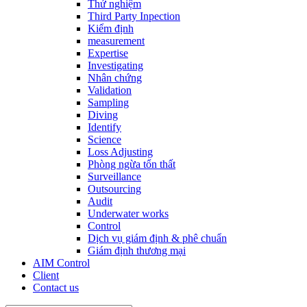
Thử nghiệm
Third Party Inpection
Kiểm định
measurement
Expertise
Investigating
Nhân chứng
Validation
Sampling
Diving
Identify
Science
Loss Adjusting
Phòng ngừa tổn thất
Surveillance
Outsourcing
Audit
Underwater works
Control
Dịch vụ giám định & phê chuẩn
Giám định thương mại
AIM Control
Client
Contact us