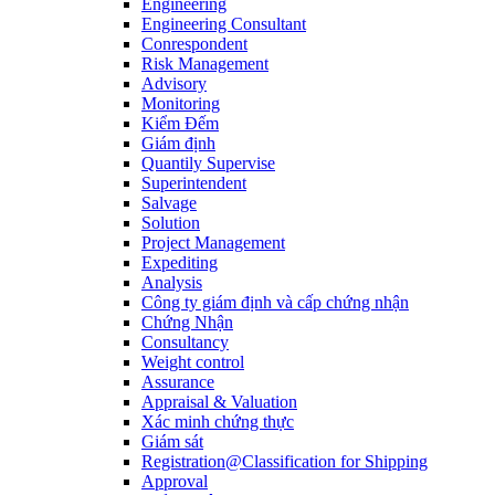
Engineering
Engineering Consultant
Conrespondent
Risk Management
Advisory
Monitoring
Kiểm Đếm
Giám định
Quantily Supervise
Superintendent
Salvage
Solution
Project Management
Expediting
Analysis
Công ty giám định và cấp chứng nhận
Chứng Nhận
Consultancy
Weight control
Assurance
Appraisal & Valuation
Xác minh chứng thực
Giám sát
Registration@Classification for Shipping
Approval