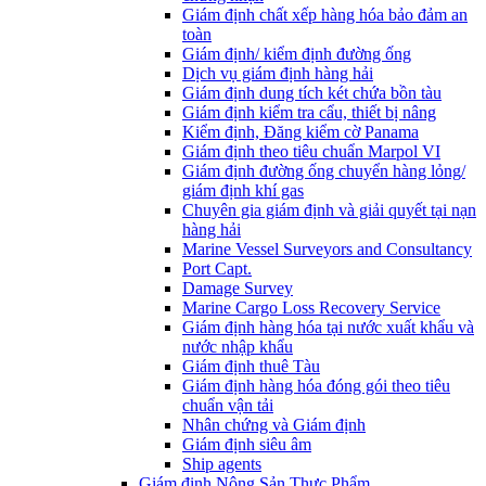
Giám định chất xếp hàng hóa bảo đảm an
toàn
Giám định/ kiểm định đường ống
Dịch vụ giám định hàng hải
Giám định dung tích két chứa bồn tàu
Giám định kiểm tra cẩu, thiết bị nâng
Kiểm định, Đăng kiểm cờ Panama
Giám định theo tiêu chuẩn Marpol VI
Giám định đường ống chuyển hàng lỏng/
giám định khí gas
Chuyên gia giám định và giải quyết tại nạn
hàng hải
Marine Vessel Surveyors and Consultancy
Port Capt.
Damage Survey
Marine Cargo Loss Recovery Service
Giám định hàng hóa tại nước xuất khẩu và
nước nhập khẩu
Giám định thuê Tàu
Giám định hàng hóa đóng gói theo tiêu
chuẩn vận tải
Nhân chứng và Giám định
Giám định siêu âm
Ship agents
Giám định Nông Sản Thực Phẩm