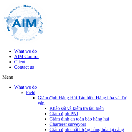
What we do
AIM Control
Client
Contact us
Menu
What we do
Field
Giám định Hàng Hải Tàu biển Hàng hóa và Tư
vấn
Khảo sát và kiểm tra tàu biển
Giám định PNI
Giám định an toàn bảo hàng hải
Charterer surveyors
Giám định chất lượng hàng hóa tại cảng