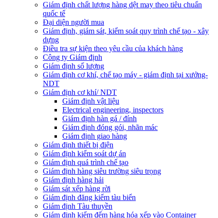
Giám định chất lượng hàng dệt may theo tiêu chuẩn
quốc tế
Đại diện người mua
Giám định, giám sát, kiểm soát quy trình chế tạo - xây
dựng
Điều tra sự kiện theo yêu cầu của khách hàng
Công ty Giám định
Giám định số lượng
Giám định cơ khí, chế tạo máy - giám định tại xưởng-
NDT
Giám định cơ khí/ NDT
Giám định vật liệu
Electrical engineering, inspectors
Giám định hàn gá / đính
Giám định đóng gói, nhãn mác
Giám định giao hàng
Giám định thiết bị điện
Giám định kiểm soát dự án
Giám định quá trình chế tạo
Giám định hàng siêu trường siêu trọng
Giám định hàng hải
Giám sát xếp hàng rời
Giám định đăng kiểm tàu biển
Giám định Tàu thuyền
Giám định kiểm đếm hàng hóa xếp vào Container