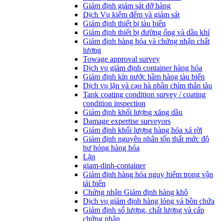
Giám định giám sát dỡ hàng
Dịch Vụ kiểm đếm và giám sát
Giám định thiết bị tàu biển
Giám định thiết bị đường ống và dầu khí
Giám định hàng hóa và chứng nhận chất
lượng
Towage approval survey
Dịch vụ giám định container hàng hóa
Giám định kín nước hầm hàng tàu biển
Dịch vụ lặn và cạo hà phần chìm thân tàu
Tank coating condition survey / coating
condition inspection
Giám định khối lượng xăng dầu
Damage expertise surveyors
Giám định khối lượng hàng hóa xá rời
Giám định nguyên nhân tổn thất mức độ
hư hỏng hàng hóa
Lặn
giam-dinh-container
Giám định hàng hóa nguy hiểm trong vận
tải biển
Chứng nhận Giám định hàng khô
Dịch vụ giám định hàng lỏng và bồn chứa
Giám định số lượng, chất lượng và cấp
chứng nhận