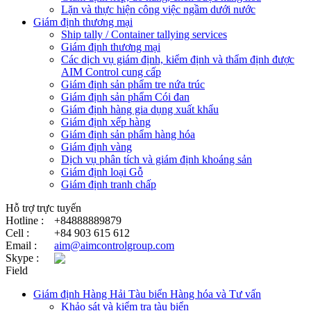
Lặn và thực hiện công việc ngầm dưới nước
Giám định thương mại
Ship tally / Container tallying services
Giám định thương mại
Các dịch vụ giám định, kiểm định và thẩm định được
AIM Control cung cấp
Giám định sản phẩm tre nứa trúc
Giám định sản phẩm Cói đan
Giám định hàng gia dụng xuất khẩu
Giám định xếp hàng
Giám định sản phẩm hàng hóa
Giám định vàng
Dịch vụ phân tích và giám định khoáng sản
Giám định loại Gỗ
Giám định tranh chấp
Hỗ trợ trực tuyến
Hotline :
+84888889879
Cell :
+84 903 615 612
Email :
aim@aimcontrolgroup.com
Skype :
Field
Giám định Hàng Hải Tàu biển Hàng hóa và Tư vấn
Khảo sát và kiểm tra tàu biển