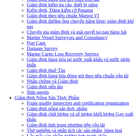
Giám định kiểm tra cẩu, thiết bị nâng
Kiểm định, Đăng kiểm cờ Panama
Giám định theo tiêu chuẩn Marpol VI
Giám định đường ống chuyển hàng lỏng/ giám định khí
gas
Chuyên gia giám định và giải quyết tại nạn hàng hải
Marine Vessel Surveyors and Consultancy
Port Capt.
Damage Survey
Marine Cargo Loss Recovery Service
Giám định hàng hóa tại nước xuất khẩu và nước nhập
khẩu
Giám định thuê Tàu
Giám định hàng hóa đóng gói theo tiêu chuẩn vận tải
Nhân chứng và Giám định
Giám định siêu âm
Ship agents
Giám định Nông Sản Thực Phẩm
Fruits quality inspectors and certification organization
Giám định nông sản thực phẩm
Giám định chất lượng và số lượng khối lượng Gạo xuất
khẩu
Giám định tình trạng phương tiện vận tải
Thử nghiệm và phân tích các sản phẩm, hàng hoá
Lấy mẫu sản phẩm trường hợp tranh chấp