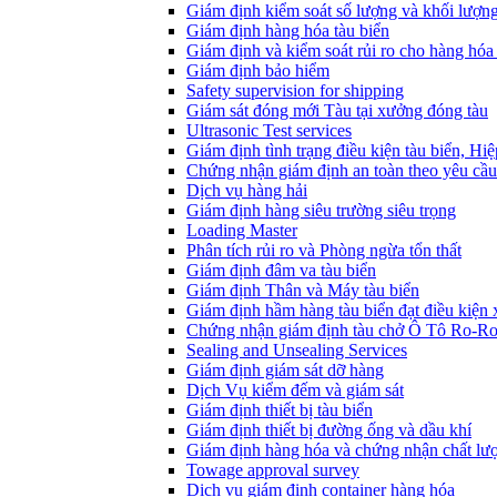
Giám định kiểm soát số lượng và khối lượn
Giám định hàng hóa tàu biển
Giám định và kiểm soát rủi ro cho hàng hóa 
Giám định bảo hiểm
Safety supervision for shipping
Giám sát đóng mới Tàu tại xưởng đóng tàu
Ultrasonic Test services
Giám định tình trạng điều kiện tàu biển, Hi
Chứng nhận giám định an toàn theo yêu cầu
Dịch vụ hàng hải
Giám định hàng siêu trường siêu trọng
Loading Master
Phân tích rủi ro và Phòng ngừa tổn thất
​Giám định đâm va tàu biển
Giám định Thân và Máy tàu biển
​Giám định hầm hàng tàu biển đạt điều kiện
Chứng nhận giám định tàu chở Ô Tô Ro-R
Sealing and Unsealing Services
Giám định giám sát dỡ hàng
Dịch Vụ kiểm đếm và giám sát
Giám định thiết bị tàu biển
Giám định thiết bị đường ống và dầu khí
Giám định hàng hóa và chứng nhận chất lư
Towage approval survey
Dịch vụ giám định container hàng hóa