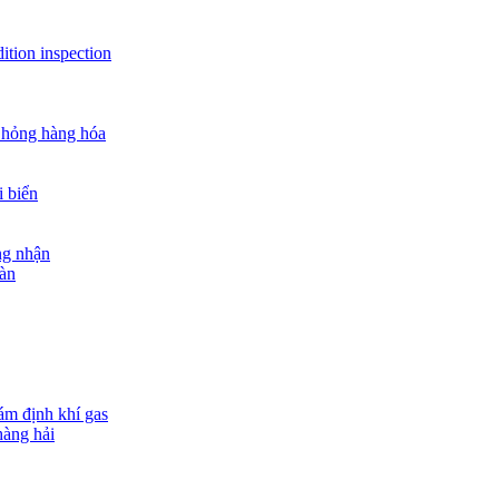
ition inspection
 hỏng hàng hóa
i biển
ng nhận
oàn
ám định khí gas
hàng hải