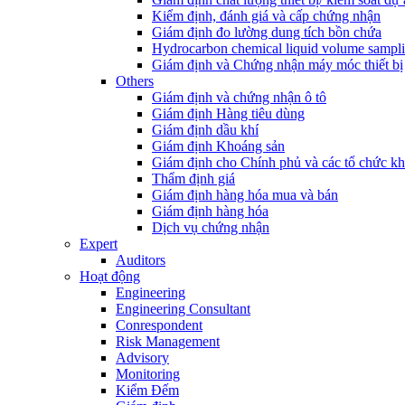
Kiểm định, đánh giá và cấp chứng nhận
Giám định đo lường dung tích bồn chứa
Hydrocarbon chemical liquid volume sampl
Giám định và Chứng nhận máy móc thiết bị
Others
Giám định và chứng nhận ô tô
Giám định Hàng tiêu dùng
Giám định dầu khí
Giám định Khoáng sản
Giám định cho Chính phủ và các tổ chức k
Thẩm định giá
Giám định hàng hóa mua và bán
Giám định hàng hóa
Dịch vụ chứng nhận
Expert
Auditors
Hoạt động
Engineering
Engineering Consultant
Conrespondent
Risk Management
Advisory
Monitoring
Kiểm Đếm