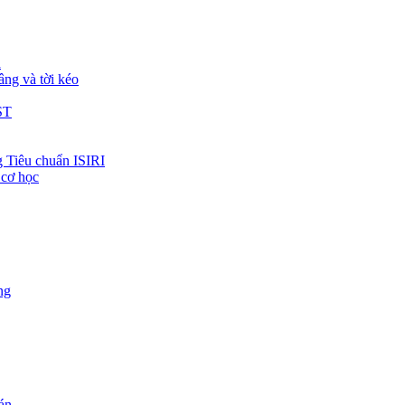
h
âng và tời kéo
ST
 Tiêu chuẩn ISIRI
 cơ học
ng
 án