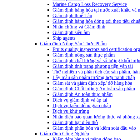
Marine Cargo Loss Recovery Service
Giám định hàng hóa tại nước xuất khẩu và 
Giám định thuê Tàu
Giám định hàng hóa đóng gói theo tiêu chuẩ
Nhân chứng và Giám định
Giám định siêu âm
Ship agents
Giám định Nông Sản Thực Phẩm
Fruits quality inspectors and certification or
Giám định nông sản thực phẩm
Giám định chất lượng và số lượng khối lượ
Giám định tình trạng phương tiện vận tải
Thử nghiệm và phân tích các sản phẩm, hàn
Lấy mẫu sản phẩm trường hợp tranh chấp
Giám sát và giám định xếp/ dỡ hàng hóa
Giám định Chất lượng/ An toàn sản phẩm
Giám định An toàn thực phẩm
Dịch vụ giám định và áp tải
Dịch vụ kiểm đếm/ giao nhận
Dịch vụ khử trùng
Nhận diện bảo quản lương thực và phóng x
Giám định hạt điều thô
Giám định phân bón và kiểm soát đầu vào
Giám định Công Nghiệp
Kiểm đếm hàng xi măng đóng bao