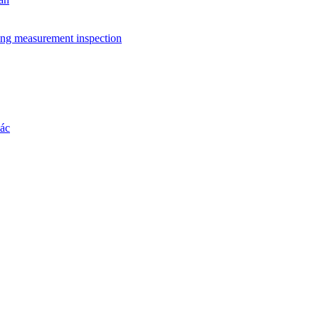
ing measurement inspection
hác