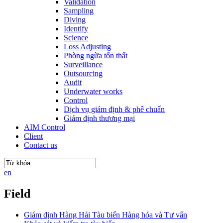
Validation
Sampling
Diving
Identify
Science
Loss Adjusting
Phòng ngừa tổn thất
Surveillance
Outsourcing
Audit
Underwater works
Control
Dịch vụ giám định & phê chuẩn
Giám định thương mại
AIM Control
Client
Contact us
en
Field
Giám định Hàng Hải Tàu biển Hàng hóa và Tư vấn