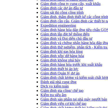
Giám định công ty cung cấp, xuất khẩu
Giám định các dự án đầu tư
Giám sát thi công công trình
Giám định, thẩm định thiết kế các công trìn
Giám định cần cẩu, Giám định các thiết bị n
Expedition engineering
Giám định hàng hóa đáp ứng tiêu chẩn GO
Giám định lắp đặt hệ thống điện
Giám định và Đại diện chủ đầu tư
Giám định và chứng nhận hàng hóa đáp ứng
Giám định thử nghiệm, phân tích - Kiểm tra
Giám định khí gas hóa lỏng
Giám định xếp/ dỡ hàng hóa
Giám định không phá hủy
Giám định hàng hóa trước khi xuất khẩu
Giám định thiết bị áp lực
Giám định Quản lý dự án
Giám định chất lượng và kiểm soát chất lượ
Đánh giá nhà cung ứng
Dịch vụ kiểm toán
Giám định gia công/ chế tạo
Kiểm tra siêu âm
Giám định sản phẩm tại nhà máy người bán
Giám định viên cơ khí chế tạo
Giám định chất lượng thiết bị/ kiểm soát dự