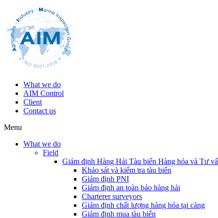
What we do
AIM Control
Client
Contact us
Menu
What we do
Field
Giám định Hàng Hải Tàu biển Hàng hóa và Tư v
Khảo sát và kiểm tra tàu biển
Giám định PNI
Giám định an toàn bảo hàng hải
Charterer surveyors
Giám định chất lượng hàng hóa tại cảng
​Giám định mua tàu biển