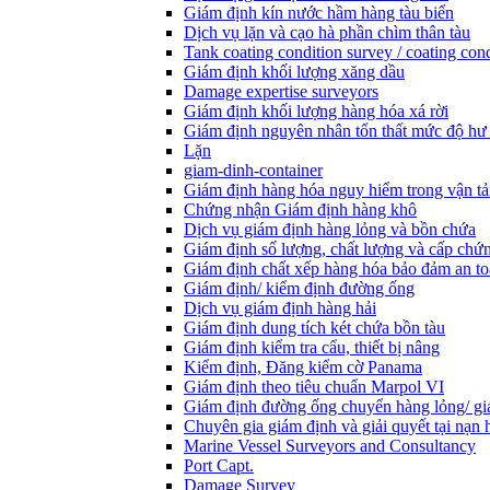
Giám định kín nước hầm hàng tàu biển
Dịch vụ lặn và cạo hà phần chìm thân tàu
Tank coating condition survey / coating cond
Giám định khối lượng xăng dầu
Damage expertise surveyors
Giám định khối lượng hàng hóa xá rời
Giám định nguyên nhân tổn thất mức độ hư
Lặn
giam-dinh-container
Giám định hàng hóa nguy hiểm trong vận tả
Chứng nhận Giám định hàng khô
Dịch vụ giám định hàng lỏng và bồn chứa
Giám định số lượng, chất lượng và cấp chứ
Giám định chất xếp hàng hóa bảo đảm an t
Giám định/ kiểm định đường ống
Dịch vụ giám định hàng hải
Giám định dung tích két chứa bồn tàu
Giám định kiểm tra cẩu, thiết bị nâng
Kiểm định, Đăng kiểm cờ Panama
Giám định theo tiêu chuẩn Marpol VI
Giám định đường ống chuyển hàng lỏng/ gi
Chuyên gia giám định và giải quyết tại nạn 
Marine Vessel Surveyors and Consultancy
Port Capt.
Damage Survey