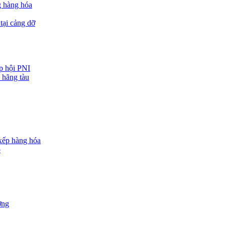
g hàng hóa
tại cảng dỡ
ệp hội PNI
 hãng tàu
 xếp hàng hóa
o
ợng