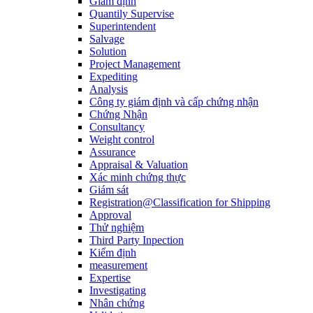
Giám định
Quantily Supervise
Superintendent
Salvage
Solution
Project Management
Expediting
Analysis
Công ty giám định và cấp chứng nhận
Chứng Nhận
Consultancy
Weight control
Assurance
Appraisal & Valuation
Xác minh chứng thực
Giám sát
Registration@Classification for Shipping
Approval
Thử nghiệm
Third Party Inpection
Kiểm định
measurement
Expertise
Investigating
Nhân chứng